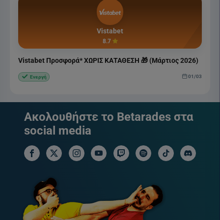
Vistabet
8.7
Vistabet Προσφορά* ΧΩΡΙΣ ΚΑΤΑΘΕΣΗ 🎁 (Μάρτιος 2026)
01/03
Ενεργή
Ακολουθήστε το Betarades στα
social media
facebook social link
x social link
instagram social link
youtube social link
twitch social link
spotify social link
tiktok social link
discord soci