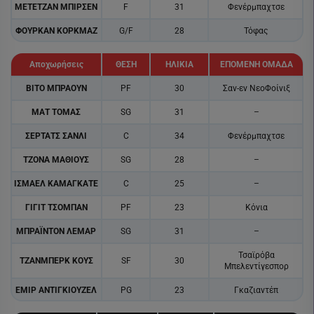
ΜΕΤΕΤΖΑΝ ΜΠΙΡΣΕΝ
F
31
Φενέρμπαχτσε
ΦΟΥΡΚΑΝ ΚΟΡΚΜΑΖ
G/F
28
Τόφας
Αποχωρήσεις
ΘΕΣΗ
ΗΛΙΚΙΑ
ΕΠΟΜΕΝΗ ΟΜΑΔΑ
ΒΙΤΟ ΜΠΡΑΟΥΝ
PF
30
Σαν-εν ΝεοΦοίνιξ
ΜΑΤ ΤΟΜΑΣ
SG
31
–
ΣΕΡΤΑΤΣ ΣΑΝΛΙ
C
34
Φενέρμπαχτσε
ΤΖΟΝΑ ΜΑΘΙΟΥΣ
SG
28
–
ΙΣΜΑΕΛ ΚΑΜΑΓΚΑΤΕ
C
25
–
ΓΙΓΙΤ ΤΣΟΜΠΑΝ
PF
23
Κόνια
ΜΠΡΑΪΝΤΟΝ ΛΕΜΑΡ
SG
31
–
Τσαϊρόβα
ΤΖΑΝΜΠΕΡΚ ΚΟΥΣ
SF
30
Μπελεντίγεσπορ
ΕΜΙΡ ΑΝΤΙΓΚΙΟΥΖΕΛ
PG
23
Γκαζιαντέπ