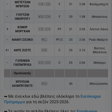
ΜΕΤΕΤΖΑΝ
–
🇹🇷 🇮🇪
F
31
2.08
Φενέρμπαχτσε
ΜΠΙΡΣΕΝ
ΓΙΟΥΤΖΙΝ
–
🇳🇬 🇨🇦
F
29
1.98
Μπασκόνια
ΟΜΟΡΟΥΓΙ
ΚΟΝΟΡ
9
🇮🇪 🇨🇦
PF
31
2.06
Λόντον Λάιονς
ΜΟΡΓΚΑΝ
–
ΜΑΝΤΙ ΣΙΣΟΚΟ
🇲🇱
PF/C
25
2.06
Ρεάλ Μαδρίτης
Βίρτους
41
ΑΝΤΕ ΖΙΖΙΤΣ
🇭🇷
C
29
2.10
Μπολόνια
ΓΟΥΕΝΙΕΝ
–
🇸🇸 🇺🇸
C
29
2.06
Μπάγερν
ΓΚΕΪΜΠΡΙΕΛ
Προπονητής
ΝΤΟΥΣΑΝ
🇷🇸
40
Μπούρσασπορ
ΑΛΙΜΠΙΓΕΒΙΤΣ
➡ Με ένα κλικ εδώ βλέπεις ολόκληρο το
Euroleague
Πρόγραμμα
για τη σεζόν 2025-2026.
➡ Σε αυτήν τη σελίδα βλέπεις όλες τις
Euroleague