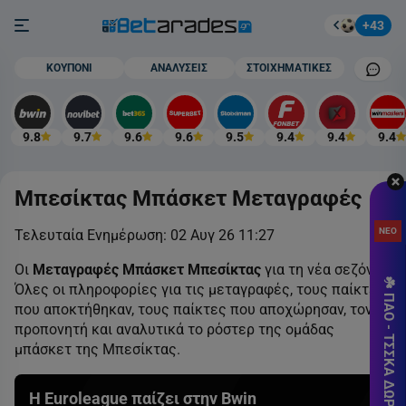
Στοίχημα
Burger button
+43
Mobile cham
ΚΟΥΠΟΝΙ
ΑΝΑΛΥΣΕΙΣ
ΣΤΟΙΧΗΜΑΤΙΚΕΣ
9.8
9.7
9.6
9.6
9.5
9.4
9.4
9.4
Μπεσίκτας Μπάσκετ Μεταγραφές
710
δώ
ΝΕΟ
Τελευταία Ενημέρωση:
02 Αυγ 26 11:27
ΟΛ
ΚΑ
Οι
Μεταγραφές Μπάσκετ Μπεσίκτας
για τη νέα σεζόν.
☘️ ΠΑΟ - ΤΣΣΚΑ ΔΩΡΕΑΝ* 🎁
Όλες οι πληροφορίες για τις μεταγραφές, τους παίκτες
Pr
που αποκτήθηκαν, τους παίκτες που αποχώρησαν, τον
SU
προπονητή και αναλυτικά το ρόστερ της ομάδας
μπάσκετ της Μπεσίκτας.
Εγγ
Win
ΜΟ
Η Euroleague παίζει στην Bwin