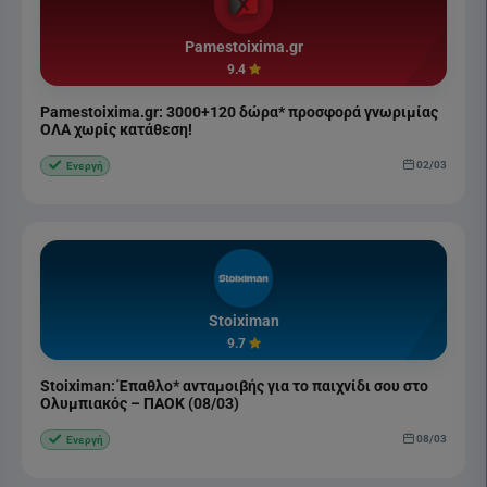
Pamestoixima.gr
9.4
Pamestoixima.gr: 3000+120 δώρα* προσφορά γνωριμίας
ΟΛΑ χωρίς κατάθεση!
02/03
Ενεργή
Stoiximan
9.7
Stoiximan: Έπαθλο* ανταμοιβής για το παιχνίδι σου στο
Ολυμπιακός – ΠΑΟΚ (08/03)
08/03
Ενεργή