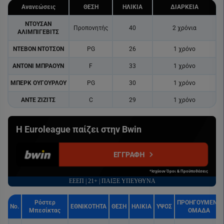
Ανανεώσεις
ΘΕΣΗ
ΗΛΙΚΙΑ
ΔΙΑΡΚΕΙΑ
ΝΤΟΥΣΑΝ
Προπονητής
40
2 χρόνια
ΑΛΙΜΠΙΓΕΒΙΤΣ
ΝΤΕΒΟΝ ΝΤΟΤΣΟΝ
PG
26
1 χρόνο
ΑΝΤΟΝΙ ΜΠΡΑΟΥΝ
F
33
1 χρόνο
ΜΠΕΡΚ ΟΥΓΟΥΡΛΟΥ
PG
30
1 χρόνο
ΑΝΤΕ ΖΙΖΙΤΣ
C
29
1 χρόνο
Η Euroleague παίζει στην Bwin
ΕΓΓΡΑΦΗ
*Ισχύουν Όροι & Προϋποθέσεις
ΕΕΕΠ | 21+ | ΠΑΙΞΕ ΥΠΕΥΘΥΝΑ
Ρόστερ
ΠΡΟΗΓΟΥΜΕΝΗ
No.
ΕΘΝΙΚΟΤΗΤΑ
ΘΕΣΗ
ΗΛΙΚΙΑ
ΥΨΟΣ
Μπεσίκτας
ΟΜΑΔΑ