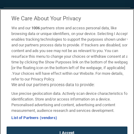
We Care About Your Privacy
We and our
1006
partners store and access personal data, like
browsing data or unique identifiers, on your device. Selecting I Accept
enables tracking technologies to support the purposes shown under we
and our partners process data to provide. If trackers are disabled, some
content and ads you see may not be as relevant to you. You can
resurface this menu to change your choices or withdraw consent at any
time by clicking the Show Purposes link on the bottom of the webpage
[or the floating icon on the bottom-left of the webpage, if applicable]
.Your choices will have effect within our Website. For more details,
refer to our Privacy Policy.
Επικοινωνία
Links
We and our partners process data to provide:
Use precise geolocation data. Actively scan device characteristics for
Όροι Χρήσης
Πολιτική Απορρήτου
identification. Store and/or access information on a device.
Personalised advertising and content, advertising and content
Πολιτική Χρήσης Cookies
Υπεύθυνος Στοιχηματισμός
measurement, audience research and services development.
List of Partners (vendors)
Betarades Business Model
Editorial Policy
I Accept