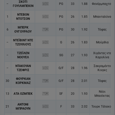
ΣΚΟΤΙ
–
🇺🇸
PG
33
1.88
Φενέρμπαχτσε
ΓΟΥΙΛΜΠΕΚΙΝ
ΝΤΕΒΟΝ
1
🇺🇸
PG
26
1.85
Μπανταλόνα
ΝΤΟΤΣΟΝ
ΜΠΕΡΚ
6
🇹🇷
PG
30
1.92
Τόφας
ΟΥΓΟΥΡΛΟΥ
ΝΤΕΪΒΙΝΤ ΝΤΕ
–
🇺🇸
G
26
1.83
Μούρθια
ΤΖΟΥΛΙΟΥΣ
ΤΖΕΪΛΕΝ
Χιγάντες ντε
–
🇺🇸
SG
27
1.93
ΝΟΟΥΕΛ
Καρολίνα
ΝΤΑΚΟΥΑΝ
Σακραμέντο
–
🇺🇸
G/F
28
1.96
ΤΖΕΦΡΙΣ
Κινγκς
ΦΟΥΡΚΑΝ
30
🇹🇷
G/F
28
2.01
Τόφας
ΚΟΡΚΜΑΖ
Νέοι
13
ΑΤΑ ΟΖΜΠΕΚ
🇹🇷
SF
20
1.93
Μπεσίκτας
ΑΝΤΟΝΙ
21
🇺🇸
F
33
2.02
Τουρκ Τέλεκομ
ΜΠΡΑΟΥΝ