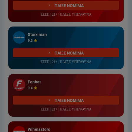
ΠΑΙΞΕ ΝΟΜΙΜΑ
ΕΕΕΠ | 21+ | ΠΑΙΞΕ ΥΠΕΥΘΥΝΑ
Stoiximan
9.5
ΠΑΙΞΕ ΝΟΜΙΜΑ
ΕΕΕΠ | 21+ | ΠΑΙΞΕ ΥΠΕΥΘΥΝΑ
Fonbet
9.4
ΠΑΙΞΕ ΝΟΜΙΜΑ
ΕΕΕΠ | 21+ | ΠΑΙΞΕ ΥΠΕΥΘΥΝΑ
Winmasters