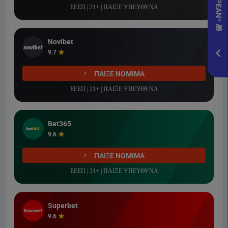
Pame
ΕΕΕΠ | 21+ | ΠΑΙΞΕ ΥΠΕΥΘΥΝΑ
εδώ!
*Ισχ
Novibet
Προ
9.7
ΕΓΓ
ΠΑΙΞΕ ΝΟΜΙΜΑ
ΕΕΕΠ | 21+ | ΠΑΙΞΕ ΥΠΕΥΘΥΝΑ
Bet365
9.6
ΠΑΙΞΕ ΝΟΜΙΜΑ
ΕΕΕΠ | 21+ | ΠΑΙΞΕ ΥΠΕΥΘΥΝΑ
Superbet
9.6