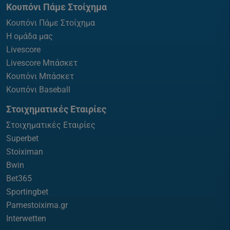
Κουπόνι Πάμε Στοίχημα
Κουπόνι Πάμε Στοίχημα
Η ομάδα μας
Livescore
Livescore Μπάσκετ
Κουπόνι Μπάσκετ
Κουπόνι Baseball
Στοιχηματικές Εταιρίες
Στοιχηματικές Εταιρίες
Superbet
Stoiximan
Bwin
Bet365
Sportingbet
Pamestoixima.gr
Interwetten