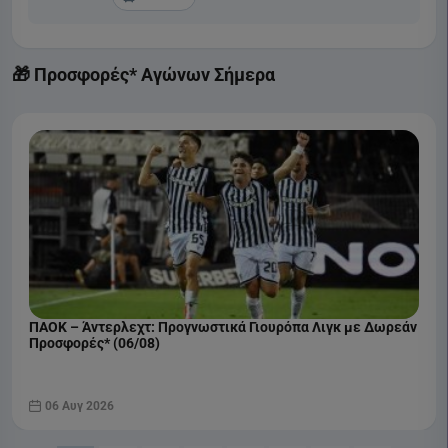
🎁 Προσφορές* Αγώνων Σήμερα
ΠΑΟΚ – Άντερλεχτ: Προγνωστικά Γιουρόπα Λιγκ με Δωρεάν
Προσφορές* (06/08)
06 Αυγ 2026