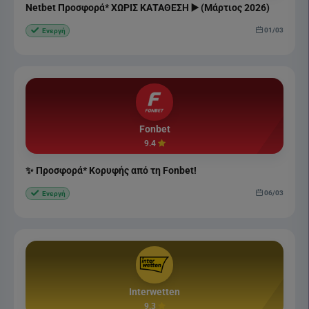
Netbet Προσφορά* ΧΩΡΙΣ ΚΑΤΑΘΕΣΗ ▶️ (Μάρτιος 2026)
01/03
Ενεργή
Fonbet
9.4
✨ Προσφορά* Κορυφής από τη Fonbet!
06/03
Ενεργή
Interwetten
9.3