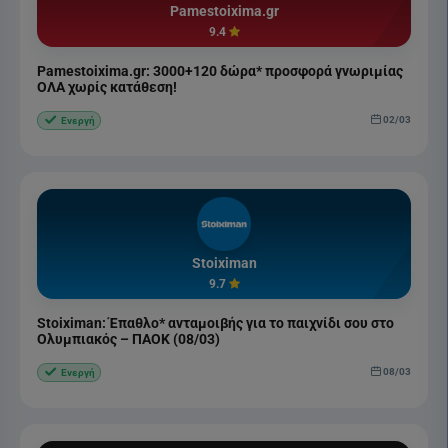
Pamestoixima.gr
9.4
Pamestoixima.gr: 3000+120 δώρα* προσφορά γνωριμίας
ΟΛΑ χωρίς κατάθεση!
02/03
Ενεργή
Stoiximan
9.7
Stoiximan: Έπαθλο* ανταμοιβής για το παιχνίδι σου στο
Ολυμπιακός – ΠΑΟΚ (08/03)
08/03
Ενεργή