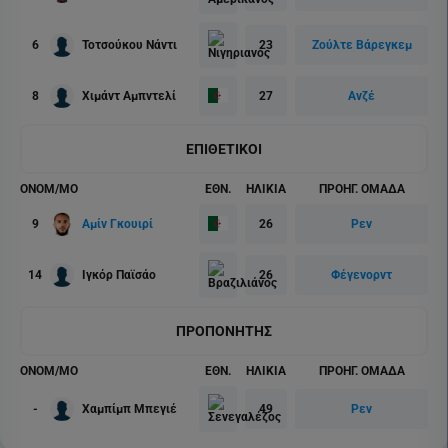
23
Ζούλτε Βάρεγκεμ
6
Τοτσούκου Νάντι
27
Ανζέ
8
Χιμάντ Αμπντελί
ΕΠΙΘΕΤΙΚΟΙ
ONOM/MO
ΕΘΝ.
ΗΛΙΚΙΑ
ΠΡΟΗΓ. ΟΜΑΔΑ
9
Αμίν Γκουιρί
26
Ρεν
26
Φέγενορντ
14
Ιγκόρ Παϊσάο
ΠΡΟΠΟΝΗΤΗΣ
ONOM/MO
ΕΘΝ.
ΗΛΙΚΙΑ
ΠΡΟΗΓ. ΟΜΑΔΑ
49
Ρεν
-
Χαμπίμπ Μπεγιέ