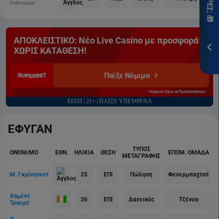
Επέστρεψε
*Ισχ
Προϋ
ΑΠΟΚΛΕΙΣΤΙΚΟ: Νέο Live Casino με προσφορά*
ΕΓΓ
ΧΩΡΙΣ ΚΑΤΑΘΕΣΗ!
Παίξε Νόμιμα
*Ισχύουν Όροι & Προϋποθέσεις
ΕΕΕΠ | 21+ | ΠΑΙΞΕ ΥΠΕΥΘΥΝΑ
ΕΦΥΓΑΝ
ΤΥΠΟΣ
ΟΝΟΜ/ΜΟ
ΕΘΝ.
ΗΛΙΚΙΑ
ΘΕΣΗ
ΕΠΟΜ. ΟΜΑΔΑ
ΜΕΤΑΓΡΑΦΗΣ
Μ. Γκρίνγουντ
25
ΕΠΙ
Πώληση
Φενερμπαχτσέ
Χαμέντ
26
ΕΠΙ
Δανεικός
Τζένοα
Τραορέ