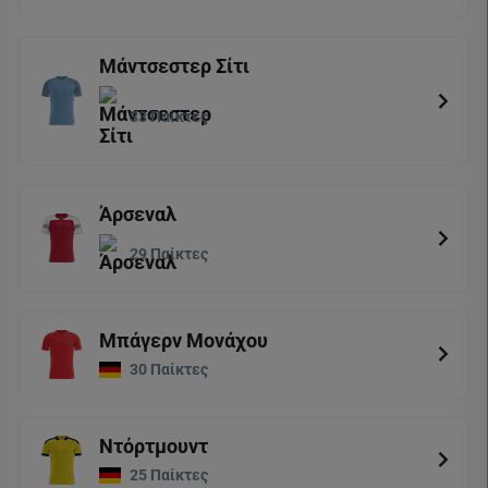
Μάντσεστερ Σίτι
33 Παίκτες
Άρσεναλ
29 Παίκτες
Μπάγερν Mονάχου
30 Παίκτες
Ντόρτμουντ
25 Παίκτες