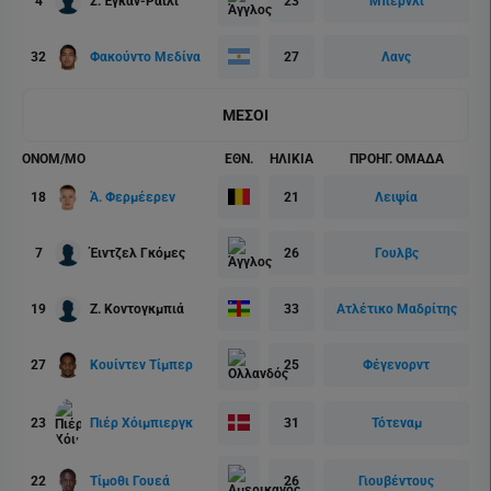
23
Μπέρνλι
4
Σ. Έγκαν-Ράιλι
32
Φακούντο Μεδίνα
27
Λανς
ΜΕΣΟΙ
ONOM/MO
ΕΘΝ.
ΗΛΙΚΙΑ
ΠΡΟΗΓ. ΟΜΑΔΑ
18
Ά. Φερμέερεν
21
Λειψία
26
Γουλβς
7
Έιντζελ Γκόμες
33
Ατλέτικο Μαδρίτης
19
Ζ. Κοντογκμπιά
27
Κουίντεν Τίμπερ
25
Φέγενορντ
23
Πιέρ Χόιμπιεργκ
31
Τότεναμ
22
Τίμοθι Γουεά
26
Γιουβέντους