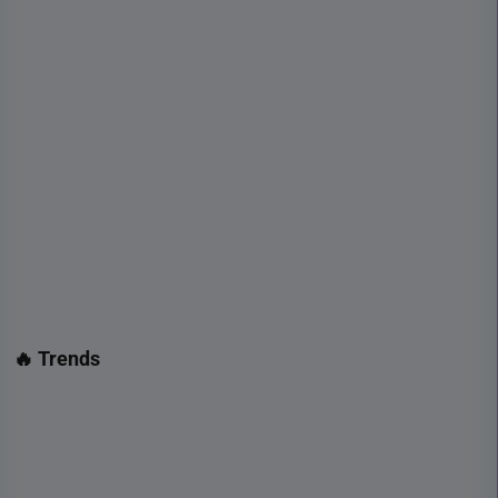
ΜΠΕΝΦΙΚΑ - ΑΚΑΝΤΕΜΙΚΑ ΒΙΣΕΟΥ
22:30
Liga Portugal
COSMOTE SPORT 1 HD
🔥 Trends