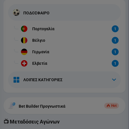
ΠΟΔΟΣΦΑΙΡΟ
Πορτογαλία
1
Βέλγιο
1
Γερμανία
1
Ελβετία
1
ΛΟΙΠΕΣ ΚΑΤΗΓΟΡΙΕΣ
Hot
Bet Builder Προγνωστικά
📺 Μεταδόσεις Αγώνων