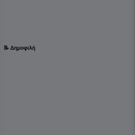
📝 Δημοφιλή