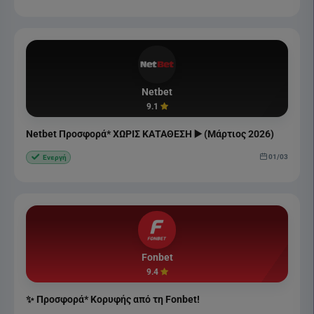
Netbet
9.1
Netbet Προσφορά* ΧΩΡΙΣ ΚΑΤΑΘΕΣΗ ▶️ (Μάρτιος 2026)
01/03
Ενεργή
Fonbet
9.4
✨ Προσφορά* Κορυφής από τη Fonbet!