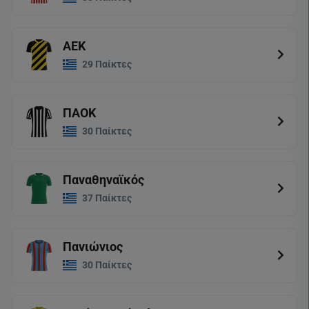
ΑΕΚ
29 Παίκτες
ΠΑΟΚ
30 Παίκτες
Παναθηναϊκός
37 Παίκτες
Πανιώνιος
30 Παίκτες