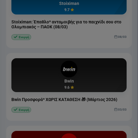
Stoiximan
9.7
Stoiximan: Έπαθλο* ανταμοιβής για το παιχνίδι σου στο
Ολυμπιακός – ΠΑΟΚ (08/03)
08/03
Ενεργή
Bwin
9.6
Bwin Προσφορά* ΧΩΡΙΣ ΚΑΤΑΘΕΣΗ 🎁 (Μάρτιος 2026)
03/03
Ενεργή