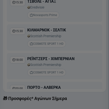
ΤΣΒΟΛΕ - ΑΓΙΑΞ
15:30
Eredivisie
Novasports Prime
ΚΙΛΜΑΡΝΟΚ - ΣΕΛΤΙΚ
15:30
Scottish Premiership
COSMOTE SPORT 1 HD
ΡΕΪΝΤΖΕΡΣ - ΧΙΜΠΕΡΝΙΑΝ
18:00
Scottish Premiership
COSMOTE SPORT 1 HD
ΠΟΡΤΟ - ΑΛΒΕΡΚΑ
20:00
Liga Portugal
🎁 Προσφορές* Αγώνων Σήμερα
COSMOTE SPORT 2 HD