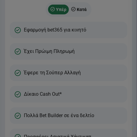
Υπέρ
Kατά
Εφαρμογή bet365 για κινητό
Έχει Πρώιμη Πληρωμή
Έφερε τη Σούπερ Αλλαγή
Δίκαιο Cash Out*
Πολλά Bet Builder σε ένα δελτίο
Προσφέρει Ασιατικά Χάντικαπ