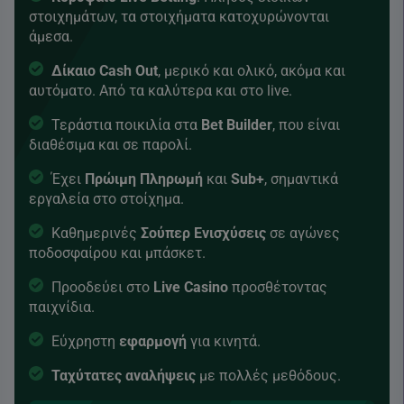
στοιχημάτων, τα στοιχήματα κατοχυρώνονται
άμεσα.
Δίκαιο Cash
Out
, μερικό και ολικό, ακόμα και
αυτόματο. Από τα καλύτερα και στο live.
Τεράστια ποικιλία στα
Bet Builder
, που είναι
διαθέσιμα και σε παρολί.
Έχει
Πρώιμη Πληρωμή
και
Sub+
, σημαντικά
εργαλεία στο στοίχημα.
Καθημερινές
Σούπερ Ενισχύσεις
σε αγώνες
ποδοσφαίρου και μπάσκετ.
Προοδεύει στο
Live Casino
προσθέτοντας
παιχνίδια.
Εύχρηστη
εφαρμογή
για κινητά.
Ταχύτατες αναλήψεις
με πολλές μεθόδους.