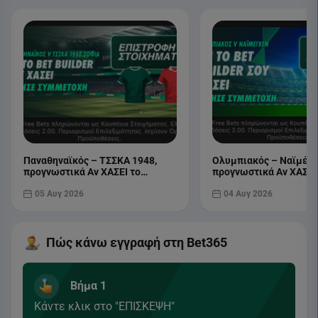
Παναθηναϊκός – ΤΣΣΚΑ 1948,
Ολυμπιακός – Ναϊμέγκ
προγνωστικά Αν ΧΑΣΕΙ το
προγνωστικά Αν ΧΑΣΕΙ
στοίχημά σου στην bet365, έχεις
στοίχημά σου στην bet3
ΕΠΙΣΤΡΟΦΗ* (05/08)
05 Αυγ 2026
ΕΠΙΣΤΡΟΦΗ* (04/08)
04 Αυγ 2026
Πώς κάνω εγγραφή στη Bet365
Βήμα 1
Κάντε κλικ στο "ΕΠΙΣΚΕΨΗ"