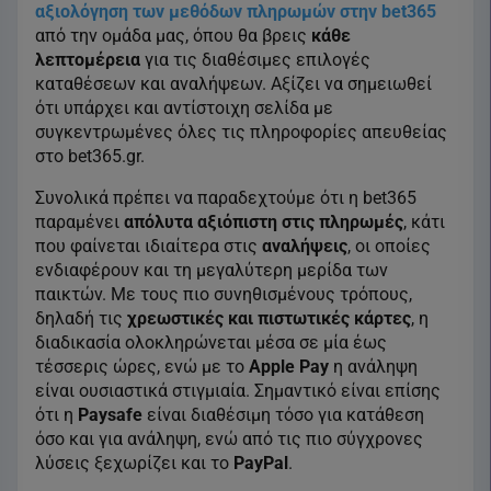
αξιολόγηση των μεθόδων πληρωμών στην bet365
από την ομάδα μας, όπου θα βρεις
κάθε
λεπτομέρεια
για τις διαθέσιμες επιλογές
καταθέσεων και αναλήψεων. Αξίζει να σημειωθεί
ότι υπάρχει και αντίστοιχη σελίδα με
συγκεντρωμένες όλες τις πληροφορίες απευθείας
στο bet365.gr.
Συνολικά πρέπει να παραδεχτούμε ότι η bet365
παραμένει
απόλυτα αξιόπιστη στις πληρωμές
, κάτι
που φαίνεται ιδιαίτερα στις
αναλήψεις
, οι οποίες
ενδιαφέρουν και τη μεγαλύτερη μερίδα των
παικτών. Με τους πιο συνηθισμένους τρόπους,
δηλαδή τις
χρεωστικές και πιστωτικές κάρτες
, η
διαδικασία ολοκληρώνεται μέσα σε μία έως
τέσσερις ώρες, ενώ με το
Apple Pay
η ανάληψη
είναι ουσιαστικά στιγμιαία. Σημαντικό είναι επίσης
ότι η
Paysafe
είναι διαθέσιμη τόσο για κατάθεση
όσο και για ανάληψη, ενώ από τις πιο σύγχρονες
λύσεις ξεχωρίζει και το
PayPal
.