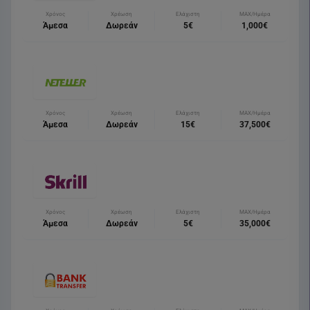
Χρόνος
Χρέωση
Ελάχιστη
ΜΑΧ/Ημέρα
Άμεσα
Δωρεάν
5€
1,000€
Χρόνος
Χρέωση
Ελάχιστη
ΜΑΧ/Ημέρα
Άμεσα
Δωρεάν
15€
37,500€
Χρόνος
Χρέωση
Ελάχιστη
ΜΑΧ/Ημέρα
Άμεσα
Δωρεάν
5€
35,000€