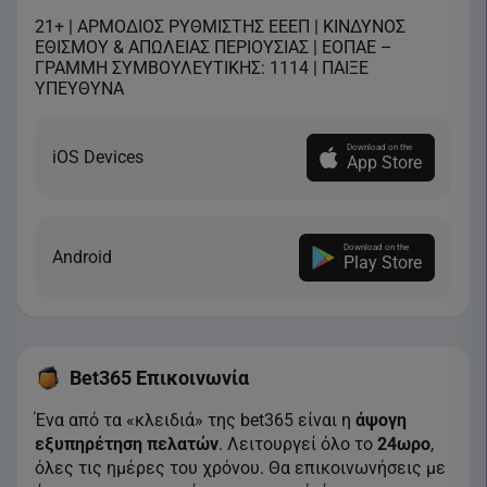
21+ | ΑΡΜΟΔΙΟΣ ΡΥΘΜΙΣΤΗΣ ΕΕΕΠ | ΚΙΝΔΥΝΟΣ
ΕΘΙΣΜΟΥ & ΑΠΩΛΕΙΑΣ ΠΕΡΙΟΥΣΙΑΣ | ΕΟΠΑΕ –
ΓΡΑΜΜΗ ΣΥΜΒΟΥΛΕΥΤΙΚΗΣ: 1114 | ΠΑΙΞΕ
ΥΠΕΥΘΥΝΑ
Download on the
iOS Devices
App Store
Download on the
Android
Play Store
Bet365 Επικοινωνία
Ένα από τα «κλειδιά» της bet365 είναι η
άψογη
εξυπηρέτηση
πελατών
. Λειτουργεί όλο το
24ωρο
,
όλες τις ημέρες του χρόνου. Θα επικοινωνήσεις με