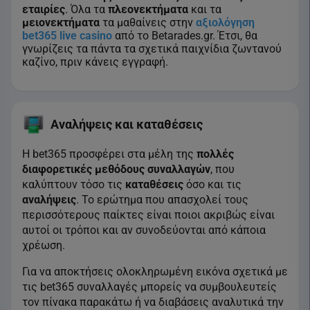
εταιρίες
. Όλα τα
πλεονεκτήματα
και τα
μειονεκτήματα
τα μαθαίνεις στην
αξιολόγηση
bet365 live casino
από το Betarades.gr. Έτσι, θα
γνωρίζεις τα πάντα τα σχετικά παιχνίδια ζωντανού
καζίνο, πριν κάνεις εγγραφή.
Αναλήψεις και καταθέσεις
Η bet365 προσφέρει στα μέλη της
πολλές
διαφορετικές μεθόδους συναλλαγών
, που
καλύπτουν τόσο τις
καταθέσεις
όσο και τις
αναλήψεις
. Το ερώτημα που απασχολεί τους
περισσότερους παίκτες είναι ποιοι ακριβώς είναι
αυτοί οι τρόποι και αν συνοδεύονται από κάποια
χρέωση.
Για να αποκτήσεις ολοκληρωμένη εικόνα σχετικά με
τις bet365 συναλλαγές μπορείς να συμβουλευτείς
τον πίνακα παρακάτω ή να διαβάσεις αναλυτικά την