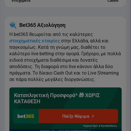
στοιχήματα
Casino
Bet365 Αξιολόγηση
Η bet365 θεωρείται από τις καλύτερες
στοιχηματικές εταιρίες
στην Ελλάδα, αλλά και
παγκοσμίως. Κατά τη γνώμη μας, διαθέτει το
καλύτερο live betting στην αγορά. Γρήγορο, με πολλά
ειδικά στοιχήματα διαθέσιμα και δυνατές
αποδόσεις. Τη διαφορά στο live κάνουν άλλα δύο
πράγματα. Το δίκαιο Cash Out και το Live Streaming
σε πάρα πολλές μεγάλες διοργανώσεις.
Καταπληκτική Προσφορά* 🎁 ΧΩΡΙΣ
ΚΑΤΑΘΕΣΗ
Παίξε Νόμιμα
*Ισχύουν Όροι & Προϋποθέσεις