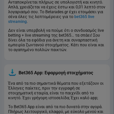
Ανταποκρίνεται πλήρως σε υπολογιστή και κινητό.
Απλά, χρειάζεται να έχεις έστω και 0,01 λεπτό στον
λογαριασμό σου. Το Betarades.gr έχει ετοιμάσει για
σένα όλες τις λεπτομέρειες για το
bet365 live
streaming
.
Δεν είναι υπερβολή να πούμε ότι ο συνδυασμός live
betting + live streaming της bet365… τα σπάει! Σου
δίνει όλα τα εφόδια για άνετη και συναρπαστική
εμπειρία ζωντανού στοιχήματος. Κάτι που είναι και
το αγαπημένο πολλών παικτών.
Bet365 App: Εφαρμογή στοιχήματος
Ένα από τα πιο σημαντικά θέματα που εξετάζουν οι
Έλληνες παίκτες, πριν την εγγραφή σε
στοιχηματική εταιρία, είναι το παιχνίδι από το
κινητό. Έχει γρήγορη ιστοσελίδα; Έχει καλό app;
Το Bet365 App είναι από τα πιο δυνατά στην αγορά.
Πλήρως λειτουργικό, ελαφρύ, με εύκολο μενού και