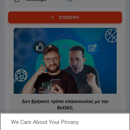
ΕΠΙΣΚΕΨΗ
Δεν βρήκατε τρόπο επικοινωνίας με την
Bet365;
Επικοινωνήστε μαζί μας και θα προσπαθήσουμε
We Care About Your Privacy
να βοηθήσουμε