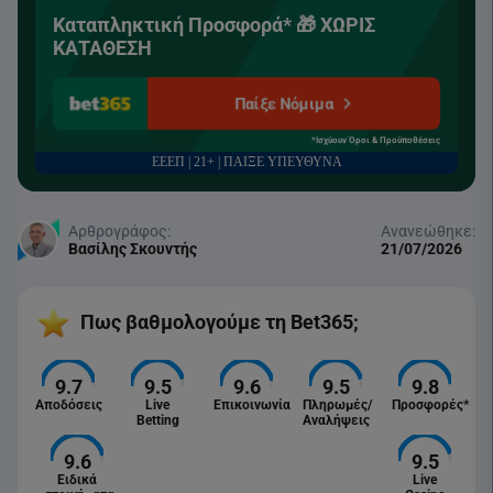
Καταπληκτική Προσφορά* 🎁 ΧΩΡΙΣ
ΚΑΤΑΘΕΣΗ
Παίξε Νόμιμα
*Ισχύουν Όροι & Προϋποθέσεις
ΕΕΕΠ | 21+ | ΠΑΙΞΕ ΥΠΕΥΘΥΝΑ
Αρθρογράφος:
Ανανεώθηκε:
Βασίλης Σκουντής
21/07/2026
Πως βαθμολογούμε τη Bet365;
9.7
9.5
9.6
9.5
9.8
Αποδόσεις
Live
Επικοινωνία
Πληρωμές/
Προσφορές*
Betting
Αναλήψεις
9.6
9.5
Ειδικά
Live