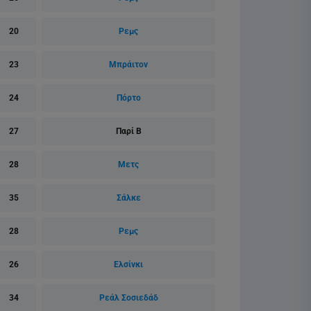
20
Ρεμς
23
Μπράιτον
24
Πόρτο
27
Παρί Β
28
Μετς
35
Σάλκε
28
Ρεμς
26
Ελσίνκι
34
Ρεάλ Σοσιεδάδ