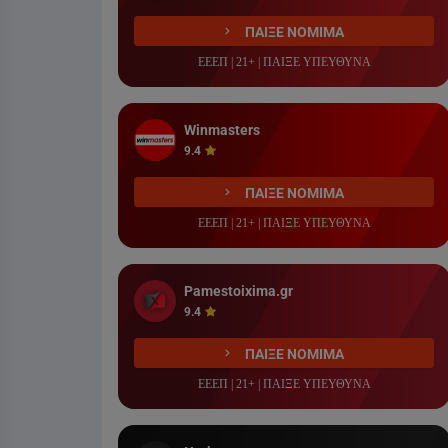
ΠΑΙΞΕ ΝΟΜΙΜΑ
ΕΕΕΠ | 21+ | ΠΑΙΞΕ ΥΠΕΥΘΥΝΑ
Winmasters
9.4
ΠΑΙΞΕ ΝΟΜΙΜΑ
ΕΕΕΠ | 21+ | ΠΑΙΞΕ ΥΠΕΥΘΥΝΑ
Pamestoixima.gr
9.4
ΠΑΙΞΕ ΝΟΜΙΜΑ
ΕΕΕΠ | 21+ | ΠΑΙΞΕ ΥΠΕΥΘΥΝΑ