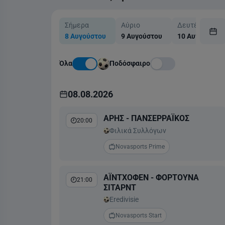
Σήμερα
Αύριο
Δευτέρα
8 Αυγούστου
9 Αυγούστου
10 Αυγούστου
Όλα
Ποδόσφαιρο
08.08.2026
ΑΡΗΣ - ΠΑΝΣΕΡΡΑΪΚΟΣ
20:00
Φιλικά Συλλόγων
Novasports Prime
ΑΪΝΤΧΟΦΕΝ - ΦΟΡΤΟΥΝΑ
21:00
ΣΙΤΑΡΝΤ
Eredivisie
Novasports Start