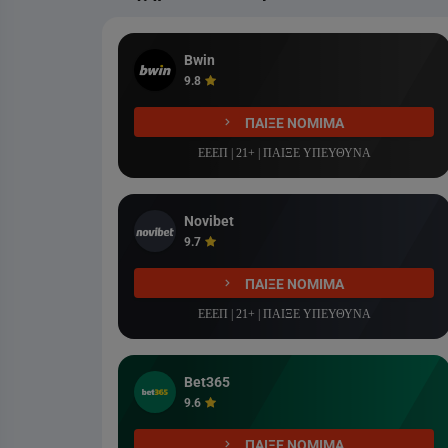
Liga Portugal Betclic
COSMOTE SPORT 2 HD
Bwin
9.8
ΠΑΙΞΕ ΝΟΜΙΜΑ
ΕΕΕΠ | 21+ | ΠΑΙΞΕ ΥΠΕΥΘΥΝΑ
Novibet
9.7
ΠΑΙΞΕ ΝΟΜΙΜΑ
ΕΕΕΠ | 21+ | ΠΑΙΞΕ ΥΠΕΥΘΥΝΑ
Bet365
9.6
ΠΑΙΞΕ ΝΟΜΙΜΑ