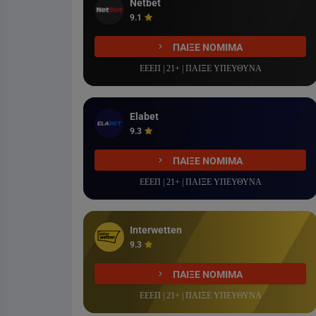
Netbet
9.1
ΠΑΙΞΕ ΝΟΜΙΜΑ
ΕΕΕΠ | 21+ | ΠΑΙΞΕ ΥΠΕΥΘΥΝΑ
Elabet
9.3
ΠΑΙΞΕ ΝΟΜΙΜΑ
ΕΕΕΠ | 21+ | ΠΑΙΞΕ ΥΠΕΥΘΥΝΑ
Interwetten
9.3
ΠΑΙΞΕ ΝΟΜΙΜΑ
ΕΕΕΠ | 21+ | ΠΑΙΞΕ ΥΠΕΥΘΥΝΑ