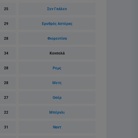
25
Σεν Γκάλεν
29
Ερυθρός Αστέρας
28
Φιορεντίνα
34
Κονσολά
28
Ρεμς
28
Μετς
27
Οσέρ
22
Μπέρνλι
31
Ναντ