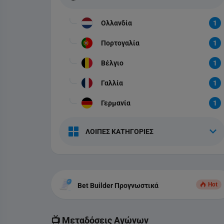
Ολλανδία
1
Πορτογαλία
1
Βέλγιο
1
Γαλλία
1
Γερμανία
1
ΛΟΙΠΕΣ ΚΑΤΗΓΟΡΙΕΣ
Hot
Bet Builder Προγνωστικά
📺 Μεταδόσεις Αγώνων