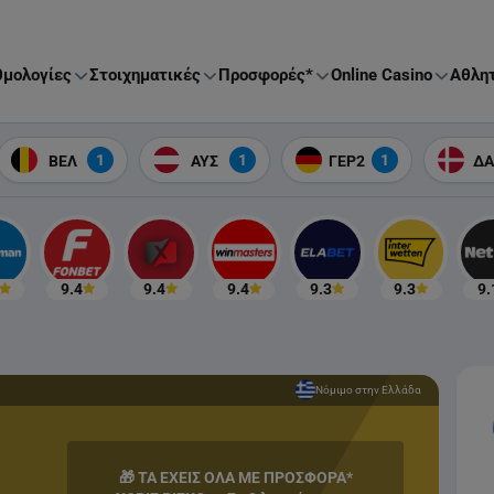
μολογίες
Στοιχηματικές
Προσφορές*
Online Casino
Αθλητ
1
1
1
ΒΕΛ
ΑΥΣ
ΓΕΡ2
Δ
9.4
9.4
9.4
9.3
9.3
9.
Νόμιμο στην Ελλάδα
🎁 ΤΑ ΕΧΕΙΣ ΟΛΑ ΜΕ ΠΡΟΣΦΟΡΑ*