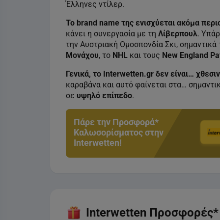
Έλληνες ντίλερ.
Το brand name της ενισχύεται ακόμα περισ
κάνει η συνεργασία με τη
Λίβερπουλ
. Υπά
την Αυστριακή Ομοσπονδία Σκι, σημαντικά
Μονάχου
, το
NHL
και τους
New England Pat
Γενικά, το Interwetten.gr δεν είναι… χθεσ
καραβάνα και αυτό φαίνεται στα… σημαντικά
σε
υψηλό επίπεδο
.
Πάρε την Προσφορά*
Καλωσορίσματος στην
Interwetten!
Interwetten Προσφορές*