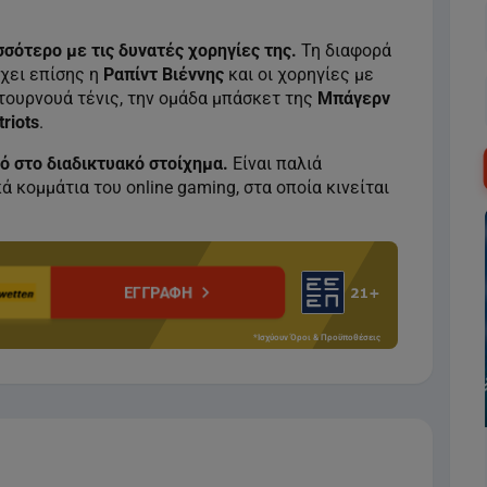
σότερο με τις δυνατές χορηγίες της.
Τη διαφορά
ρχει επίσης η
Ραπίντ Βιέννης
και οι χορηγίες με
 τουρνουά τένις, την ομάδα μπάσκετ της
Μπάγερν
riots
.
ινό στο διαδικτυακό στοίχημα.
Είναι παλιά
 κομμάτια του online gaming, στα οποία κινείται
ΕΓΓΡΑΦΗ
*Ισχύουν Όροι & Προϋποθέσεις