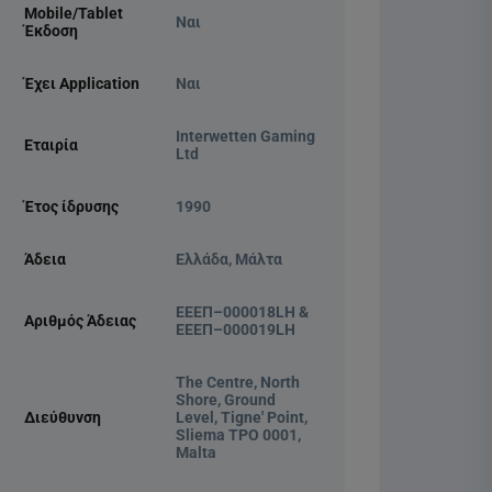
Mobile/Tablet
Ναι
Έκδοση
Έχει Application
Ναι
Interwetten Gaming
Εταιρία
Ltd
Έτος ίδρυσης
1990
Άδεια
Ελλάδα, Μάλτα
ΕΕΕΠ–000018LH &
Αριθμός Άδειας
ΕΕΕΠ–000019LH
The Centre, North
Shore, Ground
Διεύθυνση
Level, Tigne' Point,
Sliema TPO 0001,
Malta