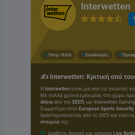
Interwetten
Υπέρ / Κατά
Συναλλαγές
Προσφ
✍️ Interwetten: Κριτική από του
Η
Interwetten
είναι μία από τις γνωστές κ
Με πολλά χρόνια εμπειρίας στο χώρο, πρ
άδεια
από την
ΕΕΕΠ
, ως Interwetten Gaming
Συμμετέχει στον
European Sports Security
δραστηριοποιείται από το 2005 και έπειτα
στοιχεία
της:
Διαθέτει δυνατό και γρήγορο
Live Betti