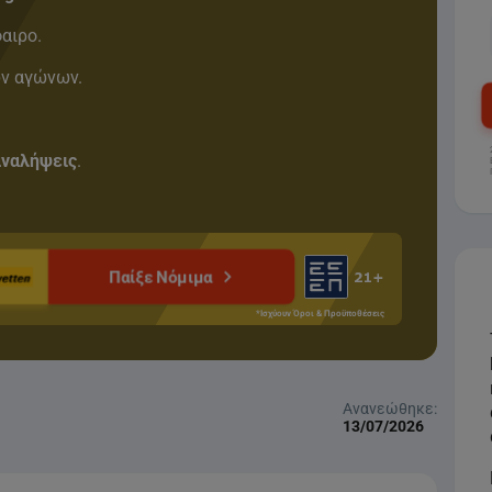
αιρο.
ν αγώνων.
αναλήψεις
.
Παίξε Νόμιμα
*Ισχύουν Όροι & Προϋποθέσεις
Ανανεώθηκε:
13/07/2026