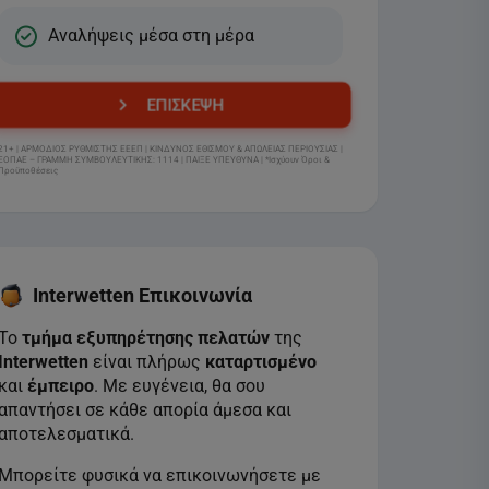
Αναλήψεις μέσα στη μέρα
ΕΠΙΣΚΕΨΗ
21+ | ΑΡΜΟΔΙΟΣ ΡΥΘΜΙΣΤΗΣ ΕΕΕΠ | ΚΙΝΔΥΝΟΣ ΕΘΙΣΜΟΥ & ΑΠΩΛΕΙΑΣ ΠΕΡΙΟΥΣΙΑΣ |
ΕΟΠΑΕ – ΓΡΑΜΜΗ ΣΥΜΒΟΥΛΕΥΤΙΚΗΣ: 1114 | ΠΑΙΞΕ ΥΠΕΥΘΥΝΑ | *Ισχύουν Όροι &
Προϋποθέσεις
Interwetten Επικοινωνία
Το
τμήμα εξυπηρέτησης πελατών
της
Interwetten
είναι πλήρως
καταρτισμένο
και
έμπειρο
. Με ευγένεια, θα σου
απαντήσει σε κάθε απορία άμεσα και
αποτελεσματικά.
Μπορείτε φυσικά να επικοινωνήσετε με