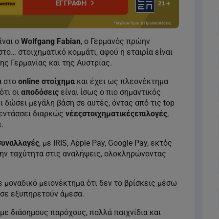
ΕΓΓΡΑΦΗ
*Ισχύουν Όροι & Προϋποθέσεις
ίναι ο
Wolfgang
Fabian
, ο Γερμανός πρώην
στο… στοιχηματικό κομμάτι, αφού η εταιρία είναι
ης Γερμανίας και της Αυστρίας.
ά στο
online στοίχημα
και έχει ως πλεονέκτημα
ότι οι
αποδόσεις
είναι ίσως ο πιο σημαντικός
ι δώσει μεγάλη βάση σε αυτές, όντας από τις top
, εντάσσει διαρκώς
νέεςστοιχηματικέςεπιλογές
,
.
συναλλαγές
, με IRIS, Apple Pay, Google Pay, εκτός
την ταχύτητα στις αναλήψεις, ολοκληρώνοντας
ε μοναδικό μειονέκτημα ότι δεν το βρίσκεις μέσω
σε εξυπηρετούν άμεσα.
n, με διάσημους παρόχους, πολλά παιχνίδια και