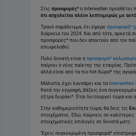
Στις
προσφορές*
η Interwetten προσθέτει 
ότι ασχολείται πλέον λεπτομερώς με αυτό
Τρανό παράδειγμα, ότι έφερε
προσφορά* χ
διάρκεια του 2024. Και από τότε, αρκετά 
προσφορές* που δεν απαιτούν από τον παίκ
επωφεληθεί.
Πολύ δυνατή είναι η
προσφορά* καλωσορίσ
παίρνει ο νέος παίκτης της εταιρίας. Πρέπε
αλλά είναι από τα πιο hot δώρα* της αγορά
Μάλιστα, έχει λανσάρει και τα
Interwetten
Κατά την εγγραφή, βάζεις ένα συγκεκριμέν
έξτρα δωράκι*. Έτσι λειτουργεί τώρα και
Στην καθημερινότητα τώρα, θα δεις τις
Εν
στοιχήματος. Εδώ, παίρνεις σε καλύτερες
στοιχηματικές επιλογές σε δυνατά ματς.
‘Εχεις συγκεκριμένη προσφορά* επιστροφ