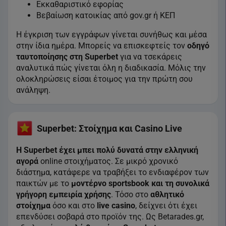
Εκκαθαριστικό εφορίας
Βεβαίωση κατοικίας από gov.gr ή ΚΕΠ
Η έγκριση των εγγράφων γίνεται συνήθως και μέσα
στην ίδια ημέρα. Μπορείς να επισκεφτείς τον
οδηγό
ταυτοποίησης στη Superbet
για να τσεκάρεις
αναλυτικά πώς γίνεται όλη η διαδικασία. Μόλις την
ολοκληρώσεις είσαι έτοιμος για την πρώτη σου
ανάληψη.
Superbet: Στοίχημα και Casino Live
Η Superbet έχει μπει πολύ δυνατά στην ελληνική
αγορά
online στοιχήματος. Σε μικρό χρονικό
διάστημα, κατάφερε να τραβήξει το ενδιαφέρον των
παικτών με το
μοντέρνο sportsbook και τη συνολικά
γρήγορη εμπειρία χρήσης
. Τόσο στο
αθλητικό
στοίχημα
όσο και στο
live casino
, δείχνει ότι έχει
επενδύσει σοβαρά στο προϊόν της. Ως Betarades.gr,