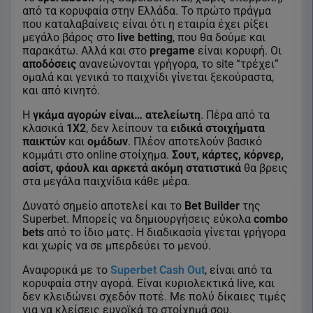
από τα κορυφαία στην Ελλάδα. Το πρώτο πράγμα
που καταλαβαίνεις είναι ότι η εταιρία έχει ρίξει
μεγάλο βάρος στο
live betting
, που θα δούμε και
παρακάτω. Αλλά και στο
pregame
είναι κορυφή. Οι
αποδόσεις
ανανεώνονται γρήγορα, το site “τρέχει”
ομαλά και γενικά το παιχνίδι γίνεται ξεκούραστα,
και από κινητό.
Η
γκάμα αγορών είναι… ατελείωτη
. Πέρα από τα
κλασικά
1Χ2
, δεν λείπουν τα
ειδικά στοιχήματα
παικτών
και
ομάδων
. Πλέον αποτελούν βασικό
κομμάτι στο online στοίχημα.
Σουτ, κάρτες, κόρνερ,
ασίστ, φάουλ και αρκετά ακόμη στατιστικά
θα βρεις
στα μεγάλα παιχνίδια κάθε μέρα.
Δυνατό σημείο αποτελεί και το
Bet Builder
της
Superbet. Μπορείς να δημιουργήσεις εύκολα
combo
bets
από το ίδιο ματς. Η διαδικασία γίνεται γρήγορα
και χωρίς να σε μπερδεύει το μενού.
Αναφορικά με το
Superbet Cash Out
, είναι από τα
κορυφαία στην αγορά. Είναι κυριολεκτικά live, και
δεν κλειδώνει σχεδόν ποτέ. Με πολύ δίκαιες τιμές
για να κλείσεις ευνοϊκά το στοίχημά σου.