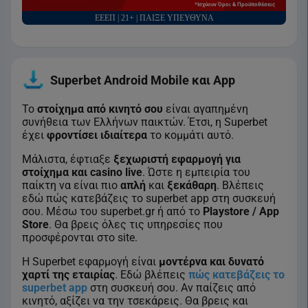
*Ισχύουν Όροι & Προϋποθέσεις
ΕΕΕΠ | 21+ | ΠΑΙΞΕ ΥΠΕΥΘΥΝΑ
Superbet Android Mobile και App
Το
στοίχημα από κινητό σου
είναι αγαπημένη
συνήθεια των Ελλήνων παικτών. Έτσι, η Superbet
έχει
φροντίσει ιδιαίτερα
το κομμάτι αυτό.
Μάλιστα, έφτιαξε
ξεχωριστή εφαρμογή για
στοίχημα και casino live
. Ώστε η εμπειρία του
παίκτη να είναι πιο
απλή
και
ξεκάθαρη
. Βλέπεις
εδώ πώς κατεβάζεις το superbet app στη συσκευή
σου. Μέσω του superbet.gr ή από το
Playstore / App
Store
. Θα βρεις όλες τις υπηρεσίες που
προσφέρονται στο site.
H Superbet εφαρμογή είναι
μοντέρνα και δυνατό
χαρτί της εταιρίας
. Εδώ βλέπεις
πώς κατεβάζεις το
superbet app
στη συσκευή σου. Αν παίζεις από
κινητό, αξίζει να την τσεκάρεις. Θα βρεις και