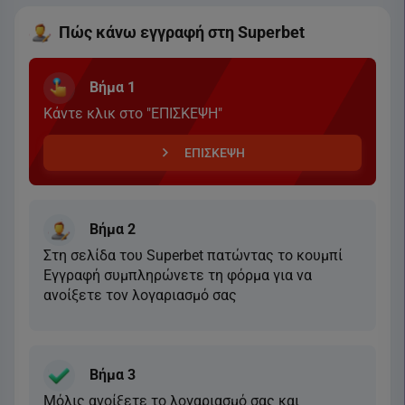
Πώς κάνω εγγραφή στη Superbet
Βήμα 1
Κάντε κλικ στο "ΕΠΙΣΚΕΨΗ"
ΕΠΙΣΚΕΨΗ
Βήμα 2
Στη σελίδα του Superbet πατώντας το κουμπί
Εγγραφή συμπληρώνετε τη φόρμα για να
ανοίξετε τον λογαριασμό σας
Βήμα 3
Μόλις ανοίξετε το λογαριασμό σας και