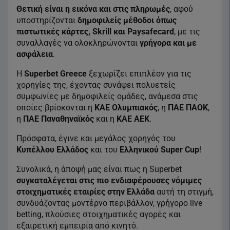
Θετική είναι η εικόνα και στις πληρωμές
, αφού
υποστηρίζονται
δημοφιλείς μέθοδοι όπως
πιστωτικές κάρτες, Skrill και Paysafecard
, με τις
συναλλαγές να ολοκληρώνονται
γρήγορα και με
ασφάλεια
.
Η
Superbet Greece
ξεχωρίζει επιπλέον για τις
χορηγίες της, έχοντας συνάψει πολυετείς
συμφωνίες με δημοφιλείς ομάδες, ανάμεσα στις
οποίες βρίσκονται η
ΚΑΕ Ολυμπιακός
, η
ΠΑΕ ΠΑΟΚ
,
η
ΠΑΕ Παναθηναϊκός
και η
ΚΑΕ ΑΕΚ
.
Πρόσφατα, έγινε και μεγάλος χορηγός του
Κυπέλλου Ελλάδος
και του
Ελληνικού Super Cup
!
Συνολικά, η άποψή μας είναι πως η Superbet
συγκαταλέγεται στις πιο ενδιαφέρουσες νόμιμες
στοιχηματικές εταιρίες στην Ελλάδα
αυτή τη στιγμή,
συνδυάζοντας μοντέρνο περιβάλλον, γρήγορο live
betting, πλούσιες στοιχηματικές αγορές και
εξαιρετική εμπειρία από κινητό.