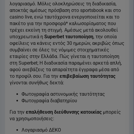
λογαριασμό.
Μόλις ολοκληρώσεις τη διαδικασία,
αποκτάς αμέσως πρόσβαση στο sportsbook και στο
casino live, ενώ ταυτόχρονα ενεργοποιείται και το
πακέτο για την προσφορά* καλωσορίσματος που
τρέχει εκείνη τη στιγμή. Αμέσως μετά ακολουθεί
υποχρεωτικά η
Superbet ταυτοποίηση
, την οποία
οφείλεις να κάνεις εντός 30 ημερών, ακριβώς όπως
συμβαίνει σε όλες τις νόμιμες στοιχηματικές
εταιρίες στην Ελλάδα. Πώς γίνεται η ταυτοποίηση
στη Superbet; Η διαδικασία παραμένει αρκετά απλή,
αφού ανεβάζεις τα απαραίτητα έγγραφα μέσα από
το προφίλ σου.
Για την
επιβεβαίωση ταυτότητας
γίνονται συνήθως δεκτά:
Φωτογραφία αστυνομικής ταυτότητας
Φωτογραφία διαβατηρίου
Για την
επαλήθευση διεύθυνσης κατοικίας
μπορείς
να χρησιμοποιήσεις:
Λογαριασμό ΔΕΚΟ