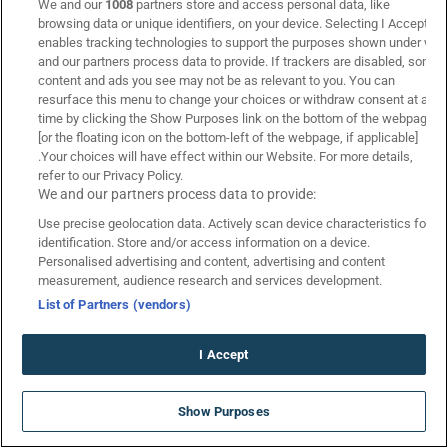
We and our
1008
partners store and access personal data, like
browsing data or unique identifiers, on your device. Selecting I Accept
enables tracking technologies to support the purposes shown under we
and our partners process data to provide. If trackers are disabled, some
Viber
Όχι
content and ads you see may not be as relevant to you. You can
resurface this menu to change your choices or withdraw consent at any
time by clicking the Show Purposes link on the bottom of the webpage
WhatsApp
Όχι
[or the floating icon on the bottom-left of the webpage, if applicable]
.Your choices will have effect within our Website. For more details,
refer to our Privacy Policy.
We and our partners process data to provide:
Messenger
Όχι
Use precise geolocation data. Actively scan device characteristics for
identification. Store and/or access information on a device.
Personalised advertising and content, advertising and content
Skype
Όχι
measurement, audience research and services development.
List of Partners (vendors)
ΕΠΙΣΚΕΨΗ
I Accept
ΑΠΟΚΛΕΙΣΤΙΚΟ: Νέο Live Casino με
Show Purposes
προσφορά* ΧΩΡΙΣ ΚΑΤΑΘΕΣΗ!
*Ισχύουν Όροι & Προϋποθέσεις