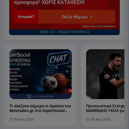
προσφορά* ΧΩΡΙΣ ΚΑΤΑΘΕΣΗ!
Παίξε Νόμιμα
*Ισχύουν Όροι & Προϋποθέσεις
ΕΕΕΠ | 21+ | ΠΑΙΞΕ ΥΠΕΥΘΥΝΑ
Τι παίζουν σήμερα οι tipsters του
Προγνωστικά Στοίχημα
Betarades.gr, στο SuperSocial
ΙΩΑΝΝΙΔΗΣ ΓΚΟΛ για 
της Superbet;
3.60 στη Superbet (08/
09 Αυγ 2026
08 Αυγ 2026