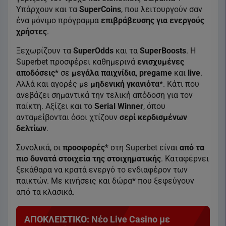
Υπάρχουν και τα
SuperCoins
, που λειτουργούν σαν
ένα μόνιμο πρόγραμμα
επιβράβευσης για ενεργούς
χρήστες
.
Ξεχωρίζουν τα
SuperOdds
και τα
SuperBoosts
. Η
Superbet προσφέρει καθημερινά
ενισχυμένες
αποδόσεις
* σε
μεγάλα
παιχνίδια
,
pregame
και
live
.
Αλλά και αγορές με
μηδενική γκανιότα
*. Κάτι που
ανεβάζει σημαντικά την τελική απόδοση για τον
παίκτη. Αξίζει και το
Serial Winner
, όπου
ανταμείβονται όσοι χτίζουν
σερί κερδισμένων
δελτίων
.
Συνολικά, οι
προσφορές
* στη Superbet είναι
από τα
πιο δυνατά στοιχεία της στοιχηματικής
. Καταφέρνει
ξεκάθαρα να κρατά ενεργό το ενδιαφέρον των
παικτών. Με κινήσεις και δώρα* που ξεφεύγουν
από τα κλασικά.
ΑΠΟΚΛΕΙΣΤΙΚΟ: Νέο Live Casino με