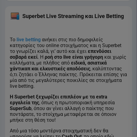
Superbet Live Streaming και Live Betting
Το
live betting
ανήκει στις πιο δημοφιλείς
κατηγορίες του online στοιχήματος και η Superbet
το γνωρίζει καλά, γι’ αυτό και έχει
επενδύσει
σοβαρά εκεί
. Η
ροή στο live είναι γρήγορη
και χωρίς
κολλήματα, με πλήθος από
ειδικά, ασιατικά
χάντικαπ και ελκυστικές αποδόσεις
, καλύπτοντας
ό,τι ζητάει ο Έλληνας παίκτης. Πρόκειται επίσης για
μία από τις μεγαλύτερες ποικιλίες σε στοιχήματα
live betting.
Η Superbet ξεχωρίζει επιπλέον με τα
extra
εργαλεία της
, όπως η πρωτοποριακή υπηρεσία
SuperSub
, όπου αν γίνει αλλαγή ο παίκτης που
ποντάρατε, το στοίχημα μεταφέρεται σε όποιον
μπήκε στη θέση του!
Από μια τόσο μοντέρνα στοιχηματική δεν θα
μπορούσε να λείπει το
Cash Out
, το οποίο εδώ