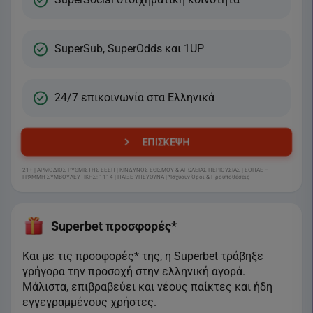
SuperSub, SuperOdds και 1UP
24/7 επικοινωνία στα Ελληνικά
ΕΠΙΣΚΕΨΗ
21+ | ΑΡΜΟΔΙΟΣ ΡΥΘΜΙΣΤΗΣ ΕΕΕΠ | ΚΙΝΔΥΝΟΣ ΕΘΙΣΜΟΥ & ΑΠΩΛΕΙΑΣ ΠΕΡΙΟΥΣΙΑΣ | ΕΟΠΑΕ –
ΓΡΑΜΜΗ ΣΥΜΒΟΥΛΕΥΤΙΚΗΣ: 1114 | ΠΑΙΞΕ ΥΠΕΥΘΥΝΑ | *Ισχύουν Όροι & Προϋποθέσεις
Superbet προσφορές*
Και με τις προσφορές* της, η Superbet τράβηξε
γρήγορα την προσοχή στην ελληνική αγορά.
Μάλιστα, επιβραβεύει και νέους παίκτες και ήδη
εγγεγραμμένους χρήστες.