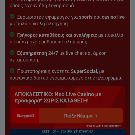
όσους έχουν ήδη λογαριασμό.
Ξεχωριστές εφαρμογές για
sports
και
casino live
με πολύ εύκολη πλοήγηση.
Γρήγορες καταθέσεις και αναλήψεις
με ποικιλία
σε σύγχρονες μεθόδους πληρωμής.
Εξυπηρέτηση 24/7
με live chat και άμεση
ανταπόκριση.
Πρωτοποριακή ενότητα
SuperSocial
, με
κοινωνικό δίκτυο ενσωματωμένο στην πλατφόρμα.
ΑΠΟΚΛΕΙΣΤΙΚΟ: Νέο Live Casino με
προσφορά* ΧΩΡΙΣ ΚΑΤΑΘΕΣΗ!
Παίξε Νόμιμα
*Ισχύουν Όροι & Προϋποθέσεις
ΕΕΕΠ | 21+ | ΠΑΙΞΕ ΥΠΕΥΘΥΝΑ