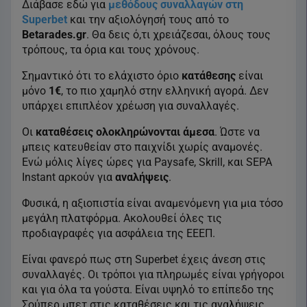
Διάβασε εδώ για
μεθόδους συναλλαγών στη
Superbet
και την αξιολόγησή τους από το
Betarades.gr
. Θα δεις ό,τι χρειάζεσαι, όλους τους
τρόπους, τα όρια και τους χρόνους.
Σημαντικό ότι το ελάχιστο όριο
κατάθεσης
είναι
μόνο
1€
, το πιο χαμηλό στην ελληνική αγορά. Δεν
υπάρχει επιπλέον χρέωση για συναλλαγές.
Οι
καταθέσεις ολοκληρώνονται άμεσα
. Ώστε να
μπεις κατευθείαν στο παιχνίδι χωρίς αναμονές.
Ενώ μόλις λίγες ώρες για Paysafe, Skrill, και SEPA
Instant αρκούν για
αναλήψεις
.
Φυσικά, η αξιοπιστία είναι αναμενόμενη για μια τόσο
μεγάλη πλατφόρμα. Ακολουθεί όλες τις
προδιαγραφές για ασφάλεια της ΕΕΕΠ.
Είναι φανερό πως στη Superbet έχεις άνεση στις
συναλλαγές. Οι τρόποι για πληρωμές είναι γρήγοροι
και για όλα τα γούστα. Είναι υψηλό το επίπεδο της
Σούπερ μπετ στις καταθέσεις και τις αναλήψεις.