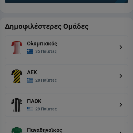
Δημοφιλέστερες Ομάδες
Ολυμπιακός
35 Παίκτες
ΑΕΚ
28 Παίκτες
ΠΑΟΚ
29 Παίκτες
Παναθηναϊκός