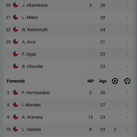
20
J. Altamirano
3
26
-
-
21
L. Millan
-
20
-
-
22
N. Reichmuth
-
24
-
-
25
A. Arce
-
21
-
-
-
F. Ogaz
-
23
-
-
-
B. Chandia
-
23
-
-
Forwards
MP
Age
2
F. Hormazabal
5
30
-
-
9
I. Morales
-
27
-
-
9
A. Aravena
12
23
-
-
10
L. Cepeda
8
23
2
-