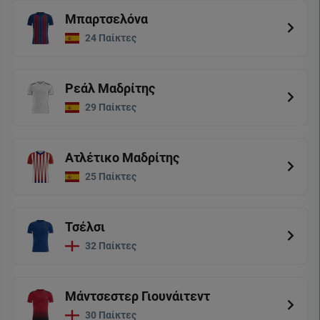
Μπαρτσελόνα
24 Παίκτες
Ρεάλ Μαδρίτης
29 Παίκτες
Ατλέτικο Μαδρίτης
25 Παίκτες
Τσέλσι
32 Παίκτες
Μάντσεστερ Γιουνάιτεντ
30 Παίκτες