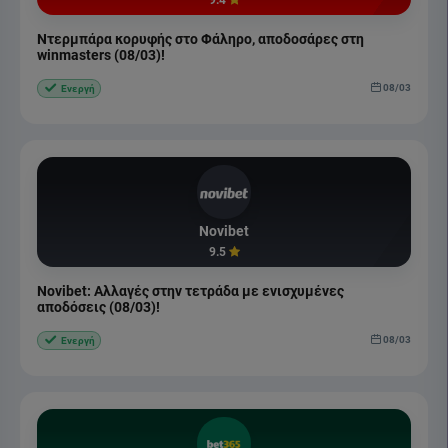
Ντερμπάρα κορυφής στο Φάληρο, αποδοσάρες στη
winmasters (08/03)!
08/03
Ενεργή
Novibet
9.5
Novibet: Αλλαγές στην τετράδα με ενισχυμένες
αποδόσεις (08/03)!
08/03
Ενεργή