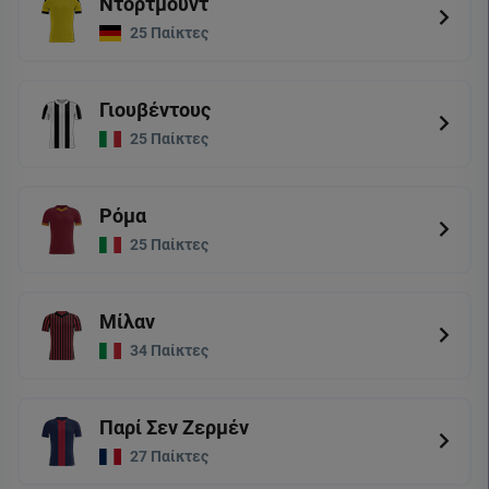
Ντόρτμουντ
25 Παίκτες
Γιουβέντους
25 Παίκτες
Ρόμα
25 Παίκτες
Μίλαν
34 Παίκτες
Παρί Σεν Ζερμέν
27 Παίκτες