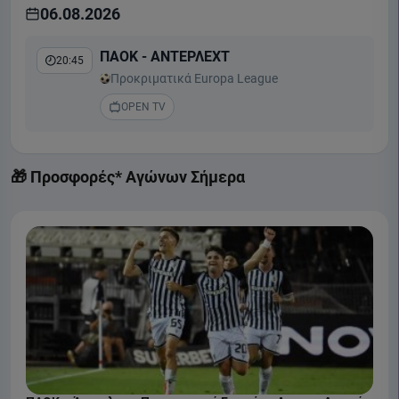
06.08.2026
ΠΑΟΚ - ΑΝΤΕΡΛΕΧΤ
20:45
Προκριματικά Europa League
OPEN TV
🎁 Προσφορές* Αγώνων Σήμερα