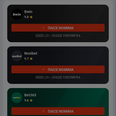
Bwin
9.8
ΠΑΙΞΕ ΝΟΜΙΜΑ
ΕΕΕΠ | 21+ | ΠΑΙΞΕ ΥΠΕΥΘΥΝΑ
Novibet
9.7
ΠΑΙΞΕ ΝΟΜΙΜΑ
ΕΕΕΠ | 21+ | ΠΑΙΞΕ ΥΠΕΥΘΥΝΑ
Bet365
9.6
ΠΑΙΞΕ ΝΟΜΙΜΑ