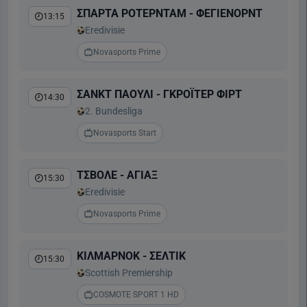
ΣΠΑΡΤΑ ΡΟΤΕΡΝΤΑΜ - ΦΕΓΙΕΝΟΡΝΤ
13:15
Eredivisie
Novasports Prime
ΣΑΝΚΤ ΠΑΟΥΛΙ - ΓΚΡΟΪΤΕΡ ΦΙΡΤ
14:30
2. Bundesliga
Novasports Start
ΤΣΒΟΛΕ - ΑΓΙΑΞ
15:30
Eredivisie
Novasports Prime
ΚΙΛΜΑΡΝΟΚ - ΣΕΛΤΙΚ
15:30
Scottish Premiership
COSMOTE SPORT 1 HD