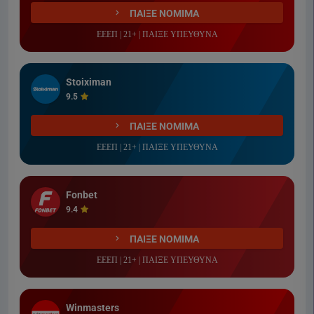
ΠΑΙΞΕ ΝΟΜΙΜΑ
ΕΕΕΠ | 21+ | ΠΑΙΞΕ ΥΠΕΥΘΥΝΑ
Stoiximan
9.5
ΠΑΙΞΕ ΝΟΜΙΜΑ
ΕΕΕΠ | 21+ | ΠΑΙΞΕ ΥΠΕΥΘΥΝΑ
Fonbet
9.4
ΠΑΙΞΕ ΝΟΜΙΜΑ
ΕΕΕΠ | 21+ | ΠΑΙΞΕ ΥΠΕΥΘΥΝΑ
Winmasters