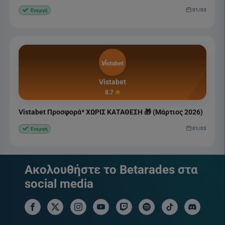
01/03
Ενεργή
Vistabet
8.7
Vistabet Προσφορά* ΧΩΡΙΣ ΚΑΤΑΘΕΣΗ 🎁 (Μάρτιος 2026)
01/03
Ενεργή
Ακολουθήστε το Betarades στα
social media
facebook social link
x social link
instagram social link
youtube social link
twitch social link
spotify social link
tiktok social link
discord soci