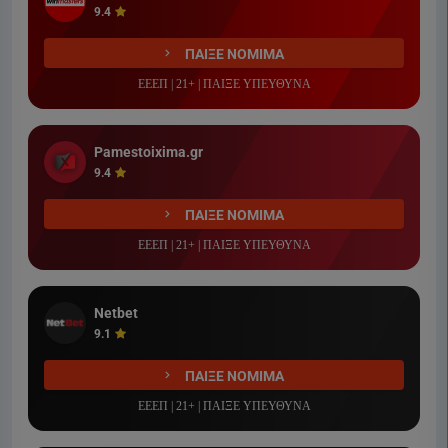
9.4
ΠΑΙΞΕ ΝΟΜΙΜΑ
ΕΕΕΠ | 21+ | ΠΑΙΞΕ ΥΠΕΥΘΥΝΑ
Pamestoixima.gr
9.4
ΠΑΙΞΕ ΝΟΜΙΜΑ
ΕΕΕΠ | 21+ | ΠΑΙΞΕ ΥΠΕΥΘΥΝΑ
Netbet
9.1
ΠΑΙΞΕ ΝΟΜΙΜΑ
ΕΕΕΠ | 21+ | ΠΑΙΞΕ ΥΠΕΥΘΥΝΑ