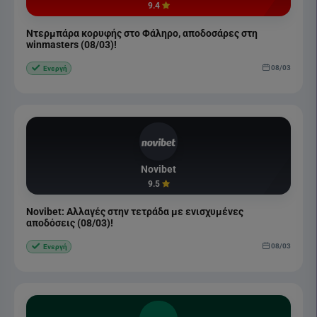
9.4
Ντερμπάρα κορυφής στο Φάληρο, αποδοσάρες στη
winmasters (08/03)!
08/03
Ενεργή
Novibet
9.5
Novibet: Αλλαγές στην τετράδα με ενισχυμένες
αποδόσεις (08/03)!
08/03
Ενεργή