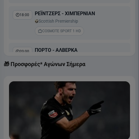
ΡΕΪΝΤΖΕΡΣ - ΧΙΜΠΕΡΝΙΑΝ
18:00
Scottish Premiership
COSMOTE SPORT 1 HD
ΠΟΡΤΟ - ΑΛΒΕΡΚΑ
20:00
Liga Portugal
🎁 Προσφορές* Αγώνων Σήμερα
COSMOTE SPORT 2 HD
ΜΠΕΝΦΙΚΑ - ΑΚΑΝΤΕΜΙΚΑ ΒΙΣΕΟΥ
22:30
Liga Portugal
COSMOTE SPORT 1 HD