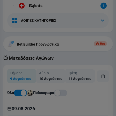
Ελβετία
1
ΛΟΙΠΕΣ ΚΑΤΗΓΟΡΙΕΣ
Hot
Bet Builder Προγνωστικά
📺 Μεταδόσεις Αγώνων
Σήμερα
Αύριο
Τρίτη
Τετάρτη
9 Αυγούστου
10 Αυγούστου
11 Αυγούστου
12 Αυγούσ
Όλα
Ποδόσφαιρο
09.08.2026