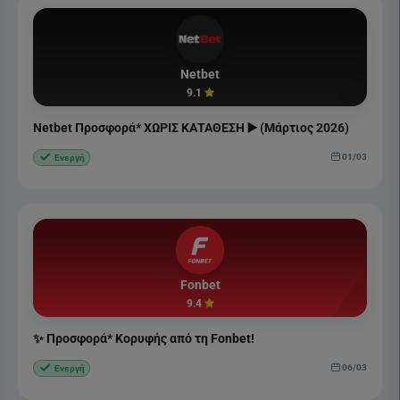
Netbet
9.1
Netbet Προσφορά* ΧΩΡΙΣ ΚΑΤΑΘΕΣΗ ▶️ (Μάρτιος 2026)
01/03
Ενεργή
Fonbet
9.4
✨ Προσφορά* Κορυφής από τη Fonbet!
06/03
Ενεργή