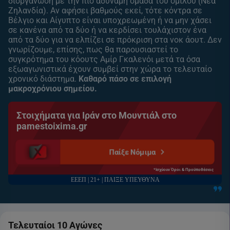
διοργάνωση με την πιο αδύναμη ομάδα του ομίλου (Νέα
Ζηλανδία). Αν αφήσει βαθμούς εκεί, τότε κόντρα σε
Βέλγιο και Αίγυπτο είναι υποχρεωμένη ή να μην χάσει
σε κανένα από τα δύο ή να κερδίσει τουλάχιστον ένα
από τα δύο για να ελπίζει σε πρόκριση στα νοκ άουτ. Δεν
γνωρίζουμε, επίσης, πως θα παρουσιαστεί το
συγκρότημα του κόουτς Αμίρ Γκαλενόι μετά τα όσα
εξωαγωνιστικά έχουν συμβεί στην χώρα το τελευταίο
χρονικό διάστημα.
Καθαρό πάσο σε επιλογή
μακροχρόνιου σημείου.
Στοιχήματα για Ιράν στο Μουντιάλ στο
pamestoixima.gr
Παίξε Νόμιμα
*Ισχύουν Όροι & Προϋποθέσεις
ΕΕΕΠ | 21+ | ΠΑΙΞΕ ΥΠΕΥΘΥΝΑ
Τελευταίοι 10 Αγώνες