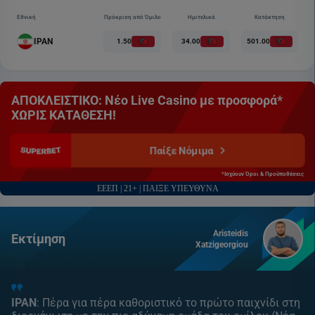
Εθνική
Πρόκριση από Όμιλο
Ημιτελικά
Κατάκτηση
ΙΡΑΝ
1.50
34.00
501.00
ΑΠΟΚΛΕΙΣΤΙΚΟ: Νέο Live Casino με προσφορά*
ΧΩΡΙΣ ΚΑΤΑΘΕΣΗ!
Παίξε Νόμιμα
*Ισχύουν Όροι & Προϋποθέσεις
ΕΕΕΠ | 21+ | ΠΑΙΞΕ ΥΠΕΥΘΥΝΑ
Aristeidis
Εκτίμηση
Xatzigeorgiou
ΙΡΑΝ
: Πέρα για πέρα καθοριστικό το πρώτο παιχνίδι στη