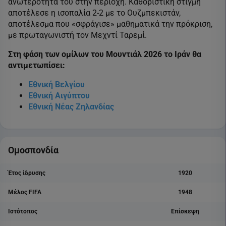
ανωτερότητά του στην περιοχή. Καθοριστική στιγμή
αποτέλεσε η ισοπαλία 2-2 με το Ουζμπεκιστάν,
αποτέλεσμα που «σφράγισε» μαθηματικά την πρόκριση,
με πρωταγωνιστή τον Μεχντί Ταρεμί.
Στη φάση των ομίλων του Μουντιάλ 2026 το Ιράν θα
αντιμετωπίσει:
Εθνική Βελγίου
Εθνική Αιγύπτου
Εθνική Νέας Ζηλανδίας
Ομοσπονδία
Έτος ίδρυσης
1920
Μέλος FIFA
1948
Ιστότοπος
Επίσκεψη