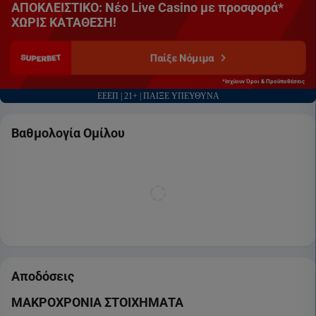
ΑΠΟΚΛΕΙΣΤΙΚΟ: Νέο Live Casino με προσφορά*
ΧΩΡΙΣ ΚΑΤΑΘΕΣΗ!
Παίξε Νόμιμα
*Ισχύουν Όροι & Προϋποθέσεις
ΕΕΕΠ | 21+ | ΠΑΙΞΕ ΥΠΕΥΘΥΝΑ
Βαθμολογία Ομίλου
Αποδόσεις
ΜΑΚΡΟΧΡΟΝΙΑ ΣΤΟΙΧΗΜΑΤΑ