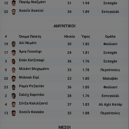
Παγιάμ Νιαζμάντ
12
31
1.94
Σεπαχάν
Χοσεΐν Χοσεϊνί
22
34
1.89
Εστεγκλάλ
ΑΜΥΝΤΙΚΟΙ
#
Όνομα Παίκτη
Ηλικία
Ύψος
Ομάδα
Αλί Νεμάτι
19
30
1.82
Φούλαντ
Άρια Γιουσέφι
17
24
1.81
Σεπαχάν
Εσάν Χατζισαφί
3
36
1.76
Σεπαχάν
Μιλάντ Μοχαμάντι
5
33
1.78
Περσέπολις
Ντάνιαλ Εϊρί
25
23
1.85
Μαλαβάν
Ραμίν Ρεζαεϊάν
23
36
1.85
Φούλαντ
Σαλέχ Χαρντάνι
2
28
1.76
Εστεγκλάλ
Σότζα Καλιλζαντέ
4
37
1.83
Αλ Αχλί Κατάρ
Χοσεΐν Καναάνι
13
32
1.88
Περσέπολις
ΜΕΣΟΙ