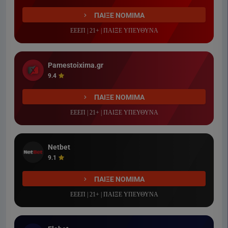
ΠΑΙΞΕ ΝΟΜΙΜΑ
ΕΕΕΠ | 21+ | ΠΑΙΞΕ ΥΠΕΥΘΥΝΑ
Pamestoixima.gr
9.4
ΠΑΙΞΕ ΝΟΜΙΜΑ
ΕΕΕΠ | 21+ | ΠΑΙΞΕ ΥΠΕΥΘΥΝΑ
Netbet
9.1
ΠΑΙΞΕ ΝΟΜΙΜΑ
ΕΕΕΠ | 21+ | ΠΑΙΞΕ ΥΠΕΥΘΥΝΑ