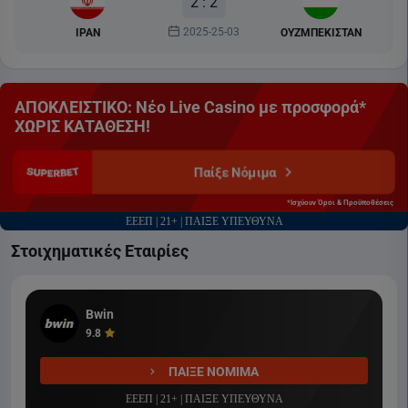
2 : 2
2025-25-03
ΙΡΑΝ
ΟΥΖΜΠΕΚΙΣΤΑΝ
ΑΠΟΚΛΕΙΣΤΙΚΟ: Νέο Live Casino με προσφορά*
ΧΩΡΙΣ ΚΑΤΑΘΕΣΗ!
Παίξε Νόμιμα
*Ισχύουν Όροι & Προϋποθέσεις
ΕΕΕΠ | 21+ | ΠΑΙΞΕ ΥΠΕΥΘΥΝΑ
Στοιχηματικές Εταιρίες
Bwin
9.8
ΠΑΙΞΕ ΝΟΜΙΜΑ
ΕΕΕΠ | 21+ | ΠΑΙΞΕ ΥΠΕΥΘΥΝΑ