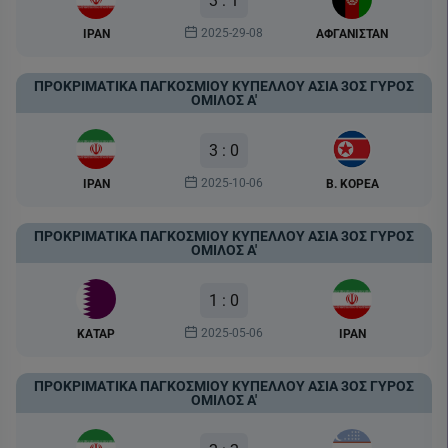
3 : 1
2025-29-08
ΙΡΑΝ
ΑΦΓΑΝΙΣΤΑΝ
ΠΡΟΚΡΙΜΑΤΙΚΆ ΠΑΓΚΟΣΜΊΟΥ ΚΥΠΈΛΛΟΥ ΑΣΊΑ 3ΟΣ ΓΎΡΟΣ
ΌΜΙΛΟΣ Α'
3 : 0
2025-10-06
ΙΡΑΝ
Β. ΚΟΡΕΑ
ΠΡΟΚΡΙΜΑΤΙΚΆ ΠΑΓΚΟΣΜΊΟΥ ΚΥΠΈΛΛΟΥ ΑΣΊΑ 3ΟΣ ΓΎΡΟΣ
ΌΜΙΛΟΣ Α'
1 : 0
2025-05-06
ΚΑΤΑΡ
ΙΡΑΝ
ΠΡΟΚΡΙΜΑΤΙΚΆ ΠΑΓΚΟΣΜΊΟΥ ΚΥΠΈΛΛΟΥ ΑΣΊΑ 3ΟΣ ΓΎΡΟΣ
ΌΜΙΛΟΣ Α'