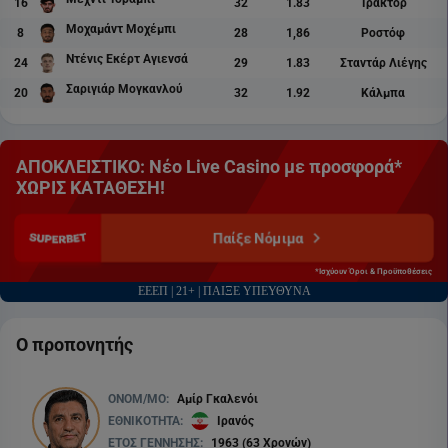
16
32
1.83
Τράκτορ
Μοχαμάντ Μοχέμπι
8
28
1,86
Ροστόφ
Ντένις Εκέρτ Αγιενσά
24
29
1.83
Σταντάρ Λιέγης
Σαριγιάρ Μογκανλού
20
32
1.92
Κάλμπα
ΑΠΟΚΛΕΙΣΤΙΚΟ: Νέο Live Casino με προσφορά*
ΧΩΡΙΣ ΚΑΤΑΘΕΣΗ!
Παίξε Νόμιμα
*Ισχύουν Όροι & Προϋποθέσεις
ΕΕΕΠ | 21+ | ΠΑΙΞΕ ΥΠΕΥΘΥΝΑ
Ο προπονητής
ONOM/MO:
Αμίρ Γκαλενόι
ΕΘΝΙΚΟΤΗΤΑ:
Ιρανός
ΕΤΟΣ ΓΕΝΝΗΣΗΣ:
1963 (63 Χρονών)