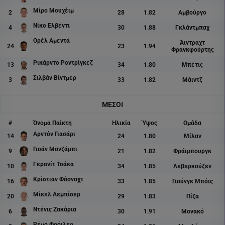
Μίρο Μουχέιμ
2
28
1.82
Αμβούργο
Νίκο Ελβέντι
4
30
1.88
Γκλάντμπαχ
Ορέλ Αμεντά
Άιντραχτ
24
23
1.94
Φρανκφούρτης
Ρικάρντο Ροντρίγκεζ
13
34
1.80
Μπέτις
Σιλβάν Βίντμερ
3
33
1.82
Μάιντζ
ΜΕΣΟΙ
#
Όνομα Παίκτη
Ηλικία
Ύψος
Ομάδα
Αρντόν Γιασάρι
14
24
1.80
Μίλαν
Γιοάν Μανζάμπι
9
21
1.82
Φράιμπουργκ
Γκρανίτ Τσάκα
10
34
1.85
Λεβερκούζεν
Κρίστιαν Φάσναχτ
16
33
1.85
Γιούνγκ Μπόις
Μίκελ Αεμπίσερ
20
29
1.83
Πίζα
Ντένις Ζακάρια
6
30
1.91
Μονακό
Ρέμο Φρόιλερ