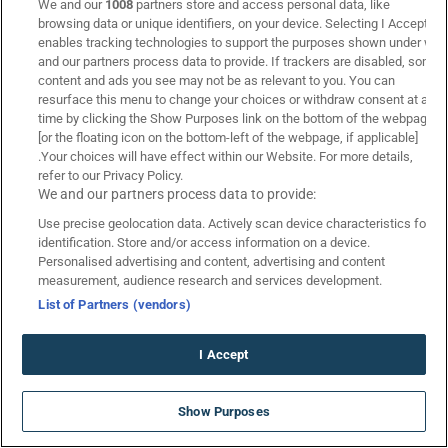
We and our
1008
partners store and access personal data, like
Crazy Coin Flip: Συναρπαστικό παιχνίδι από την Evolution
browsing data or unique identifiers, on your device. Selecting I Accept
enables tracking technologies to support the purposes shown under we
and our partners process data to provide. If trackers are disabled, some
content and ads you see may not be as relevant to you. You can
07 Αυγ 2026
resurface this menu to change your choices or withdraw consent at any
time by clicking the Show Purposes link on the bottom of the webpage
[or the floating icon on the bottom-left of the webpage, if applicable]
.Your choices will have effect within our Website. For more details,
📝 Δημοφιλή
refer to our Privacy Policy.
We and our partners process data to provide:
Use precise geolocation data. Actively scan device characteristics for
identification. Store and/or access information on a device.
Personalised advertising and content, advertising and content
measurement, audience research and services development.
List of Partners (vendors)
I Accept
5120 Δώρα* ΧΩΡΙΣ ΚΑΤΑΘΕΣΗ!
Show Purposes
Ελληνικές Ομάδες Ευρώπη ☑️ Πρόγραμμα Αγώνων (2026-
Promo Code SUMMER5000
2027)
*Ισχύουν Όροι & Προϋποθέσεις