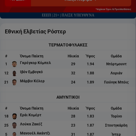
*Ισχύουν Όροι & Προϋποθέσεις
ΕΕΕΠ | 21+ | ΠΑΙΞΕ ΥΠΕΥΘΥΝΑ
Εθνική Ελβετίας Ρόστερ
ΤΕΡΜΑΤΟΦΥΛΑΚΕΣ
#
Όνομα Παίκτη
Ηλικία
Ύψος
Ομάδα
Γκρέγκορ Κόμπελ
1
29
1.94
Ντόρτμουντ
Ιβόν Εμβογκό
12
32
1.88
Λοριάν
Μάρβιν Κέλερ
21
24
1.89
Γιούνγκ Μπόις
ΑΜΥΝΤΙΚΟΙ
#
Όνομα Παίκτη
Ηλικία
Ύψος
Ομάδα
Εράι Κομέρτ
18
28
1.83
Τορίνο
Λούκα Ζακέζ
25
23
1.87
Στουτγκάρδη
Μανουέλ Ακάντζι
5
31
1.87
Ίντερ