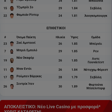
8
34
1.81
Μπολόνια
Τζιμπρίλ Σο
15
29
1.84
Σεβίλλη
Φαμπιάν Ρίντερ
22
24
1.81
Άουγκσμπουργκ
ΕΠΙΘΕΤΙΚΟΙ
#
Όνομα Παίκτη
Ηλικία
Ύψος
Ομάδα
Ζικί Αμντουνί
23
26
1.85
Μπέρνλι
Μπριλ Εμπολό
7
29
1.85
Ρεν
Νόα Οκαφόρ
Λιντς
19
26
1.85
Γιουνάιτεντ
Νταν Εντόι
11
26
1.84
Νότιγχαμ Φόρεστ
Ρούμπεν Βάργκας
17
28
1.79
Σεβίλλη
Σεντρίκ Ίτεν
Φορτούνα
26
30
1.89
Ντίσελντορφ
ΑΠΟΚΛΕΙΣΤΙΚΟ: Νέο Live Casino με προσφορά*
ΧΩΡΙΣ ΚΑΤΑΘΕΣΗ!