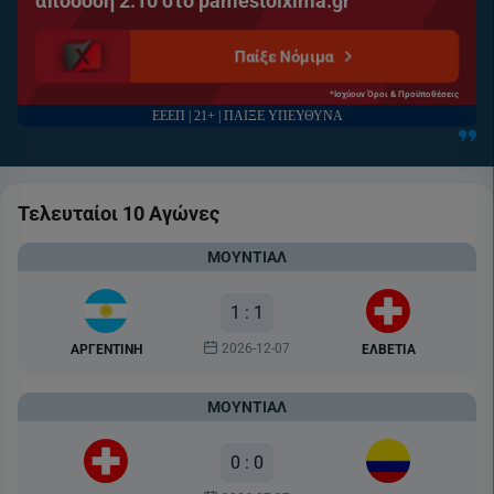
απόδοση 2.10 στο pamestoixima.gr
Παίξε Νόμιμα
*Ισχύουν Όροι & Προϋποθέσεις
ΕΕΕΠ | 21+ | ΠΑΙΞΕ ΥΠΕΥΘΥΝΑ
Τελευταίοι 10 Αγώνες
ΜΟΥΝΤΙΆΛ
1 : 1
2026-12-07
ΑΡΓΕΝΤΙΝΗ
ΕΛΒΕΤΙΑ
ΜΟΥΝΤΙΆΛ
0 : 0