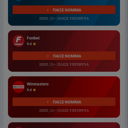
ΠΑΙΞΕ ΝΟΜΙΜΑ
ΕΕΕΠ | 21+ | ΠΑΙΞΕ ΥΠΕΥΘΥΝΑ
Fonbet
9.4
ΠΑΙΞΕ ΝΟΜΙΜΑ
ΕΕΕΠ | 21+ | ΠΑΙΞΕ ΥΠΕΥΘΥΝΑ
Winmasters
9.4
ΠΑΙΞΕ ΝΟΜΙΜΑ
ΕΕΕΠ | 21+ | ΠΑΙΞΕ ΥΠΕΥΘΥΝΑ