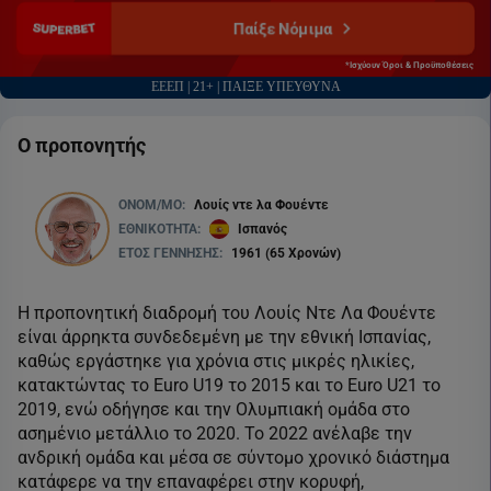
Παίξε Νόμιμα
*Ισχύουν Όροι & Προϋποθέσεις
ΕΕΕΠ | 21+ | ΠΑΙΞΕ ΥΠΕΥΘΥΝΑ
Ο προπονητής
ONOM/MO:
Λουίς ντε λα Φουέντε
ΕΘΝΙΚΟΤΗΤΑ:
Ισπανός
ΕΤΟΣ ΓΕΝΝΗΣΗΣ:
1961 (65 Χρονών)
Η προπονητική διαδρομή του Λουίς Ντε Λα Φουέντε
είναι άρρηκτα συνδεδεμένη με την εθνική Ισπανίας,
καθώς εργάστηκε για χρόνια στις μικρές ηλικίες,
κατακτώντας το Euro U19 το 2015 και το Euro U21 το
2019, ενώ οδήγησε και την Ολυμπιακή ομάδα στο
ασημένιο μετάλλιο το 2020. Το 2022 ανέλαβε την
ανδρική ομάδα και μέσα σε σύντομο χρονικό διάστημα
κατάφερε να την επαναφέρει στην κορυφή,