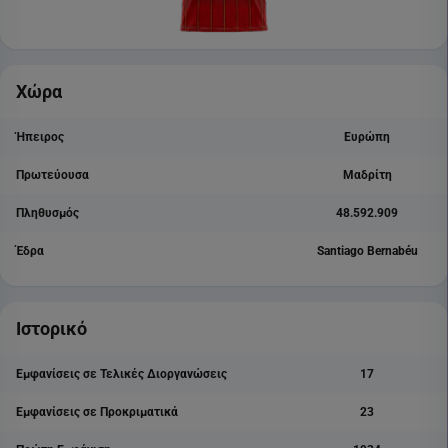
Χώρα
Ήπειρος
Ευρώπη
Πρωτεύουσα
Μαδρίτη
Πληθυσμός
48.592.909
Έδρα
Santiago Bernabéu
Ιστορικό
Εμφανίσεις σε Τελικές Διοργανώσεις
17
Εμφανίσεις σε Προκριματικά
23