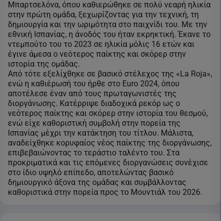
Μπαρτσελόνα, όπου καθιερώθηκε σε πολύ νεαρή ηλικία
στην πρώτη ομάδα, ξεχωρίζοντας για την τεχνική, τη
δημιουργία και την ωριμότητα στο παιχνίδι του. Με την
εθνική Ισπανίας, η άνοδός του ήταν εκρηκτική. Έκανε το
ντεμπούτο του το 2023 σε ηλικία μόλις 16 ετών και
έγινε άμεσα ο νεότερος παίκτης και σκόρερ στην
ιστορία της ομάδας.
Από τότε εξελίχθηκε σε βασικό στέλεχος της «La Roja»,
ενώ η καθιέρωσή του ήρθε στο Euro 2024, όπου
αποτέλεσε έναν από τους πρωταγωνιστές της
διοργάνωσης. Κατέρριψε διαδοχικά ρεκόρ ως ο
νεότερος παίκτης και σκόρερ στην ιστορία του θεσμού,
ενώ είχε καθοριστική συμβολή στην πορεία της
Ισπανίας μέχρι την κατάκτηση του τίτλου. Μάλιστα,
αναδείχθηκε κορυφαίος νέος παίκτης της διοργάνωσης,
επιβεβαιώνοντας το τεράστιο ταλέντο του. Στα
προκριματικά και τις επόμενες διοργανώσεις συνέχισε
στο ίδιο υψηλό επίπεδο, αποτελώντας βασικό
δημιουργικό άξονα της ομάδας και συμβάλλοντας
καθοριστικά στην πορεία προς το Μουντιάλ του 2026.