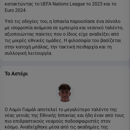
κατακτώντας το UEFA Nations League το 2023 και το
Euro 2024.
Υπό τις οδηγίες του, η Ισπανία παρουσίασε ένα σύνολο
με ισορροπία ανάμεσα σε εμπειρία και νεανικό ταλέντο,
αξιοποιώντας παίκτες που ο ίδιος είχε αναδείξει από
τις μικρές εθνικές ομάδες. Η φιλοσοφία του βασίζεται
στην κατοχή μπάλας, την τακτική πειθαρχία και τη
συλλογική λειτουργία.
To Αστέρι
Ο Λαμίν Γιαμάλ αποτελεί το μεγαλύτερο ταλέντο της
νέας γενιάς της Εθνικής Ισπανίας και ήδη έναν από τους
πιο επιδραστικούς νεαρούς ποδοσφαιριστές στον
κόσμο. Αναδείχθηκε μέσα από τις ακαδημίες της