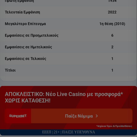
Πρώτη Εμφάνιση
1934
Τελευταία Εμφάνιση
2022
Μεγαλύτερο Επίτευγμα
1η θέση (2010)
Εμφανίσεις σε Προημιτελικούς
6
Εμφανίσεις σε Ημιτελικούς
2
Εμφανίσεις σε Τελικούς
1
Τίτλοι
1
ΑΠΟΚΛΕΙΣΤΙΚΟ: Νέο Live Casino με προσφορά*
ΧΩΡΙΣ ΚΑΤΑΘΕΣΗ!
Παίξε Νόμιμα
*Ισχύουν Όροι & Προϋποθέσεις
ΕΕΕΠ | 21+ | ΠΑΙΞΕ ΥΠΕΥΘΥΝΑ