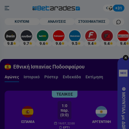
Στοίχημα
Burger button
+31
Mobile cham
ΚΟΥΠΟΝΙ
ΑΝΑΛΥΣΕΙΣ
ΣΤΟΙΧΗΜΑΤΙΚΕΣ
9.8
9.7
9.6
9.6
9.5
9.4
9.4
9.4
Καλο
Εθνική Ισπανίας Ποδοσφαίρου
Προ
ΝΕΟ
Γνωρ
Αγώνες
Ιστορικό
Ρόστερ
Ενδεκάδα
Εκτίμηση
ΧΩΡ
⚽️ ΜΟΥΝΤΙΑΛ με ΔΩΡΕΑΝ* 🎁
ΚΑΤ
ΤΕΛΙΚΟΣ
Pro
1:0
SUM
παρ.
(0:0)
Εγγρ
ΙΣΠΑΝΙΑ
ΑΡΓΕΝΤΙΝΗ
19/07, 22:00
στο
ΕΡΤ1