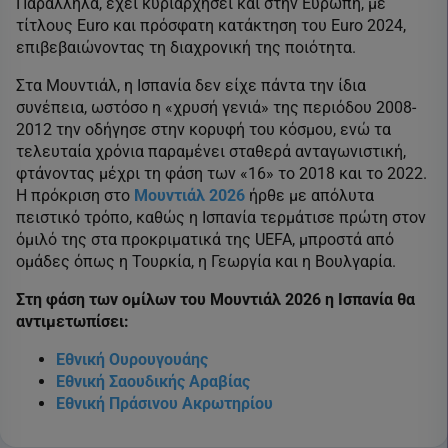
Παράλληλα, έχει κυριαρχήσει και στην Ευρώπη, με
τίτλους Euro και πρόσφατη κατάκτηση του Euro 2024,
επιβεβαιώνοντας τη διαχρονική της ποιότητα.
Στα Μουντιάλ, η Ισπανία δεν είχε πάντα την ίδια
συνέπεια, ωστόσο η «χρυσή γενιά» της περιόδου 2008-
2012 την οδήγησε στην κορυφή του κόσμου, ενώ τα
τελευταία χρόνια παραμένει σταθερά ανταγωνιστική,
φτάνοντας μέχρι τη φάση των «16» το 2018 και το 2022.
Η πρόκριση στο
Μουντιάλ 2026
ήρθε με απόλυτα
πειστικό τρόπο, καθώς η Ισπανία τερμάτισε πρώτη στον
όμιλό της στα προκριματικά της UEFA, μπροστά από
ομάδες όπως η Τουρκία, η Γεωργία και η Βουλγαρία.
Στη φάση των ομίλων του Μουντιάλ 2026 η Ισπανία θα
αντιμετωπίσει:
Εθνική Ουρουγουάης
Εθνική Σαουδικής Αραβίας
Εθνική Πράσινου Ακρωτηρίου