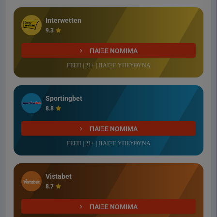
Interwetten
9.3
ΠΑΙΞΕ ΝΟΜΙΜΑ
ΕΕΕΠ | 21+ | ΠΑΙΞΕ ΥΠΕΥΘΥΝΑ
Sportingbet
8.8
ΠΑΙΞΕ ΝΟΜΙΜΑ
ΕΕΕΠ | 21+ | ΠΑΙΞΕ ΥΠΕΥΘΥΝΑ
Vistabet
8.7
ΠΑΙΞΕ ΝΟΜΙΜΑ