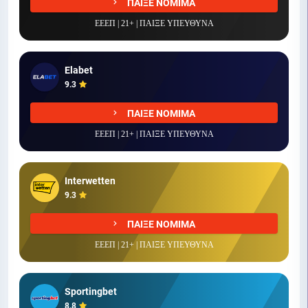
ΠΑΙΞΕ ΝΟΜΙΜΑ
ΕΕΕΠ | 21+ | ΠΑΙΞΕ ΥΠΕΥΘΥΝΑ
Elabet
9.3
ΠΑΙΞΕ ΝΟΜΙΜΑ
ΕΕΕΠ | 21+ | ΠΑΙΞΕ ΥΠΕΥΘΥΝΑ
Interwetten
9.3
ΠΑΙΞΕ ΝΟΜΙΜΑ
ΕΕΕΠ | 21+ | ΠΑΙΞΕ ΥΠΕΥΘΥΝΑ
Sportingbet
8.8