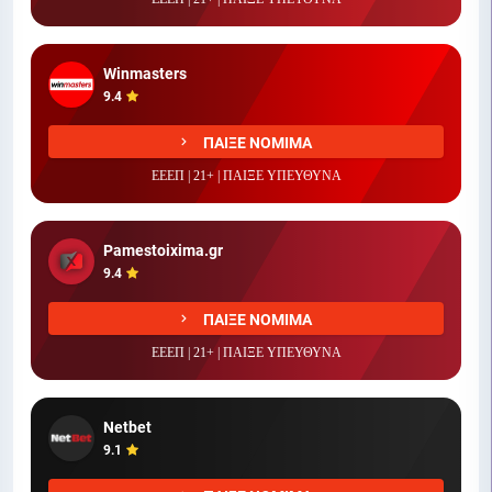
Winmasters
9.4
ΠΑΙΞΕ ΝΟΜΙΜΑ
ΕΕΕΠ | 21+ | ΠΑΙΞΕ ΥΠΕΥΘΥΝΑ
Pamestoixima.gr
9.4
ΠΑΙΞΕ ΝΟΜΙΜΑ
ΕΕΕΠ | 21+ | ΠΑΙΞΕ ΥΠΕΥΘΥΝΑ
Netbet
9.1