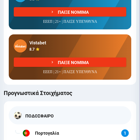
ΠΑΙΞΕ ΝΟΜΙΜΑ
ΕΕΕΠ | 21+ | ΠΑΙΞΕ ΥΠΕΥΘΥΝΑ
Vistabet
8.7
ΠΑΙΞΕ ΝΟΜΙΜΑ
ΕΕΕΠ | 21+ | ΠΑΙΞΕ ΥΠΕΥΘΥΝΑ
Προγνωστικά Στοιχήματος
ΠΟΔΟΣΦΑΙΡΟ
Πορτογαλία
1