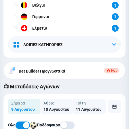
Βέλγιο
1
Γερμανία
1
Ελβετία
1
ΛΟΙΠΕΣ ΚΑΤΗΓΟΡΙΕΣ
Hot
Bet Builder Προγνωστικά
📺 Μεταδόσεις Αγώνων
Σήμερα
Αύριο
Τρίτη
Τετάρτη
9 Αυγούστου
10 Αυγούστου
11 Αυγούστου
12 Αυγούσ
Όλα
Ποδόσφαιρο