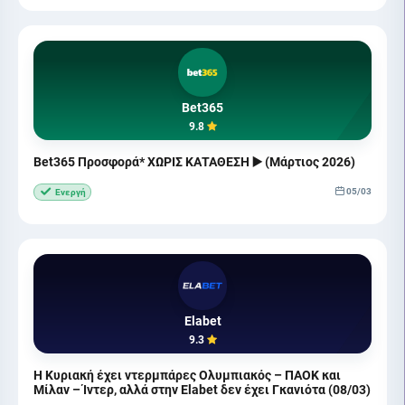
Bet365
9.8
Bet365 Προσφορά* ΧΩΡΙΣ ΚΑΤΑΘΕΣΗ ▶️ (Μάρτιος 2026)
05/03
Ενεργή
Elabet
9.3
Η Κυριακή έχει ντερμπάρες Ολυμπιακός – ΠΑΟΚ και
Μίλαν – Ίντερ, αλλά στην Elabet δεν έχει Γκανιότα (08/03)