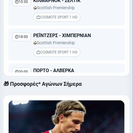
ΚΙΛΜΑΡΝΟΚ - ΣΕΛΤΙΚ
15:30
Scottish Premiership
COSMOTE SPORT 1 HD
ΡΕΪΝΤΖΕΡΣ - ΧΙΜΠΕΡΝΙΑΝ
18:00
Scottish Premiership
COSMOTE SPORT 1 HD
ΠΟΡΤΟ - ΑΛΒΕΡΚΑ
20:00
Liga Portugal
🎁 Προσφορές* Αγώνων Σήμερα
COSMOTE SPORT 2 HD
ΜΠΕΝΦΙΚΑ - ΑΚΑΝΤΕΜΙΚΑ ΒΙΣΕΟΥ
22:30
Liga Portugal
COSMOTE SPORT 1 HD