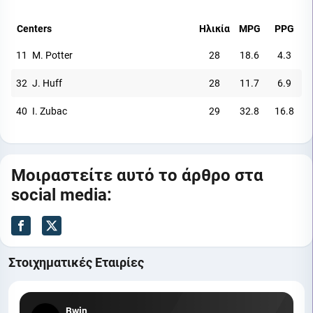
Centers
Ηλικία
MPG
PPG
11
M. Potter
28
18.6
4.3
32
J. Huff
28
11.7
6.9
40
I. Zubac
29
32.8
16.8
Μοιραστείτε αυτό το άρθρο στα
social media:
Στοιχηματικές Εταιρίες
Bwin