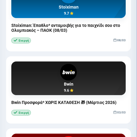
Stoiximan
9.7
Stoiximan: Έπαθλο* ανταμοιβής για το παιχνίδι σου στο
Ολυμπιακός – ΠΑΟΚ (08/03)
08/03
Ενεργή
Bwin
9.6
Bwin Προσφορά* ΧΩΡΙΣ ΚΑΤΑΘΕΣΗ 🎁 (Μάρτιος 2026)
03/03
Ενεργή