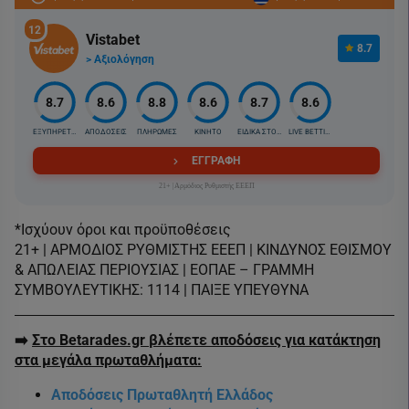
12
Vistabet
8.7
> Αξιολόγηση
8.7
8.6
8.8
8.6
8.7
8.6
ΕΞΥΠΗΡΕΤΗΣΗ
ΑΠΟΔΟΣΕΙΣ
ΠΛΗΡΩΜΕΣ
ΚΙΝΗΤΟ
ΕΙΔΙΚΑ ΣΤΟΙΧ.
LIVE BETTING
ΕΓΓΡΑΦΗ
21+ |Αρμόδιος Ρυθμιστής ΕΕΕΠ
*Ισχύουν όροι και προϋποθέσεις
21+ | ΑΡΜΟΔΙΟΣ ΡΥΘΜΙΣΤΗΣ ΕΕΕΠ | ΚΙΝΔΥΝΟΣ ΕΘΙΣΜΟΥ
& ΑΠΩΛΕΙΑΣ ΠΕΡΙΟΥΣΙΑΣ | ΕΟΠΑΕ – ΓΡΑΜΜΗ
ΣΥΜΒΟΥΛΕΥΤΙΚΗΣ: 1114 | ΠΑΙΞΕ ΥΠΕΥΘΥΝΑ
➡️
Στο Betarades.gr βλέπετε αποδόσεις για κατάκτηση
στα μεγάλα πρωταθλήματα:
Αποδόσεις Πρωταθλητή Ελλάδος