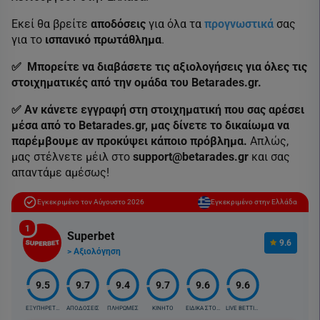
Εκεί θα βρείτε
αποδόσεις
για όλα τα
προγνωστικά
σας
για το
ισπανικό
πρωτάθλημα
.
✅ Μπορείτε να διαβάσετε τις αξιολογήσεις για όλες τις
στοιχηματικές από την ομάδα του Betarades.gr.
✅ Αν κάνετε εγγραφή στη στοιχηματική που σας αρέσει
μέσα από το Betarades.gr,
μας δίνετε το δικαίωμα να
παρέμβουμε αν προκύψει κάποιο πρόβλημα.
Απλώς,
μας στέλνετε μέιλ στο
support@betarades.gr
και σας
απαντάμε αμέσως!
Εγκεκριμένο τον Αύγουστο 2026
Εγκεκριμένο στην Ελλάδα
1
Superbet
9.6
> Αξιολόγηση
9.5
9.7
9.4
9.7
9.6
9.6
ΕΞΥΠΗΡΕΤΗΣΗ
ΑΠΟΔΟΣΕΙΣ
ΠΛΗΡΩΜΕΣ
ΚΙΝΗΤΟ
ΕΙΔΙΚΑ ΣΤΟΙΧ.
LIVE BETTING