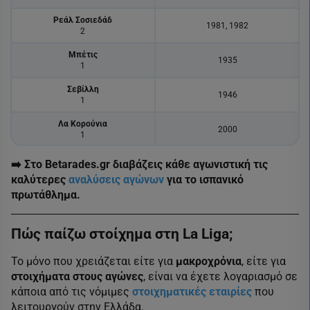
Ρεάλ Σοσιεδάδ
1981, 1982
2
Μπέτις
1935
1
Σεβίλλη
1946
1
Λα Κορούνια
2000
1
➡️ Στο Betarades.gr διαβάζεις κάθε αγωνιστική τις
καλύτερες
αναλύσεις αγώνων
για το ισπανικό
πρωτάθλημα.
Πώς παίζω στοίχημα στη La Liga;
Το μόνο που χρειάζεται είτε για
μακροχρόνια
, είτε για
στοιχήματα στους
αγώνες
, είναι να έχετε λογαριασμό σε
κάποια από τις νόμιμες
στοιχηματικές εταιρίες
που
λειτουργούν στην Ελλάδα.