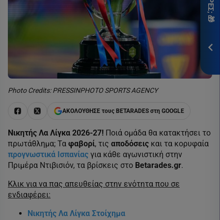
ITH
*Ισ
Προ
ΕΓΓ
Photo Credits: PRESSINPHOTO SPORTS AGENCY
ΑΚΟΛΟΥΘΗΣΕ τους BETARADES στη GOOGLE
Νικητής Λα Λίγκα 2026-27!
Ποιά ομάδα θα κατακτήσει το
πρωτάθλημα; Τα
φαβορί
, τις
αποδόσεις
και τα κορυφαία
προγνωστικά Ισπανίας
για κάθε αγωνιστική στην
Πριμέρα Ντιβισιόν, τα βρίσκεις στο
Betarades.gr
.
Κλικ για να πας απευθείας στην ενότητα που σε
ενδιαφέρει:
Νικητής Λα Λίγκα Στοίχημα