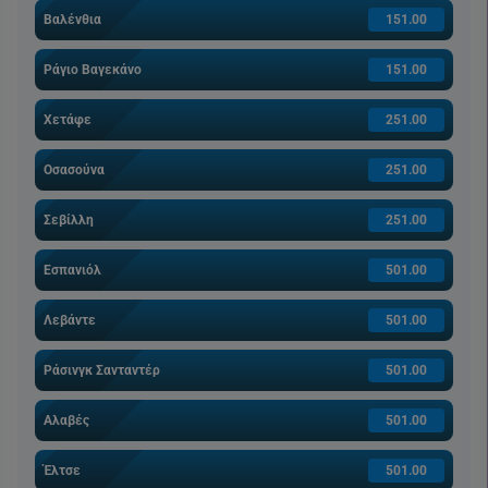
Βαλένθια
151.00
Ράγιο Βαγεκάνο
151.00
Χετάφε
251.00
Οσασούνα
251.00
Σεβίλλη
251.00
Εσπανιόλ
501.00
Λεβάντε
501.00
Ράσινγκ Σανταντέρ
501.00
Αλαβές
501.00
Έλτσε
501.00