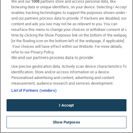
We and our
1008
partners store and access personal data, like
browsing data or unique identifiers, on your device. Selecting I Accept
enables tracking technologies to support the purposes shown under we
and our partners process data to provide. If trackers are disabled, some
Winmasters: 710 Μοναδικά Δώρα* ΟΛΑ ΧΩΡΙΣ ΚΑΤΑΘΕΣΗ*
content and ads you see may not be as relevant to you. You can
με promo code SUMMER710
resurface this menu to change your choices or withdraw consent at any
time by clicking the Show Purposes link on the bottom of the webpage
[or the floating icon on the bottom-left of the webpage, if applicable]
10 Αυγ 2026
.Your choices will have effect within our Website. For more details,
refer to our Privacy Policy.
We and our partners process data to provide:
📝 Δημοφιλή
Use precise geolocation data. Actively scan device characteristics for
identification. Store and/or access information on a device.
Personalised advertising and content, advertising and content
measurement, audience research and services development.
List of Partners (vendors)
I Accept
ΑΝΕΠΑΝΑΛΗΠΤΗ ΠΡΟΣΦΟΡΑ*
Show Purposes
ΚΑΛΩΣΟΡΙΣΜΑΤΟΣ
*Ισχύουν Όροι & Προϋποθέσεις