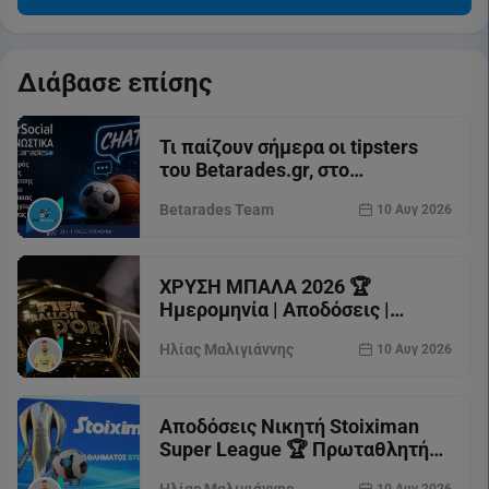
Διάβασε επίσης
Τι παίζουν σήμερα οι tipsters
του Betarades.gr, στο
SuperSocial της Superbet;
Betarades Team
10 Αυγ 2026
ΧΡΥΣΗ ΜΠΑΛΑ 2026 🏆
Ημερομηνία | Αποδόσεις |
Φαβορί | Νικητές ανά σεζόν
Ηλίας Μαλιγιάννης
10 Αυγ 2026
Αποδόσεις Νικητή Stoiximan
Super League 🏆 Πρωταθλητής
Ελλάδας 2026-27