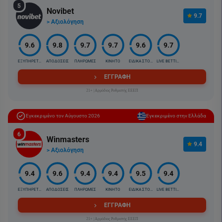
5
Novibet
9.7
> Αξιολόγηση
9.6
9.8
9.7
9.7
9.6
9.7
ΕΞΥΠΗΡΕΤΗΣΗ
ΑΠΟΔΟΣΕΙΣ
ΠΛΗΡΩΜΕΣ
ΚΙΝΗΤΟ
ΕΙΔΙΚΑ ΣΤΟΙΧ.
LIVE BETTING
ΕΓΓΡΑΦΗ
21+ |Αρμόδιος Ρυθμιστής ΕΕΕΠ
Εγκεκριμένο τον Αύγουστο 2026
Εγκεκριμένο στην Ελλάδα
6
Winmasters
9.4
> Αξιολόγηση
9.4
9.6
9.4
9.4
9.5
9.4
ΕΞΥΠΗΡΕΤΗΣΗ
ΑΠΟΔΟΣΕΙΣ
ΠΛΗΡΩΜΕΣ
ΚΙΝΗΤΟ
ΕΙΔΙΚΑ ΣΤΟΙΧ.
LIVE BETTING
ΕΓΓΡΑΦΗ
21+ |Αρμόδιος Ρυθμιστής ΕΕΕΠ