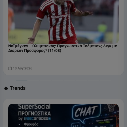
Ναϊμέγκεν – Ολυμπιακός: Προγνωστικά Τσάμπιονς Λιγκ με
Δωρεάν Προσφορές* (11/08)
10 Αυγ 2026
🔥 Trends