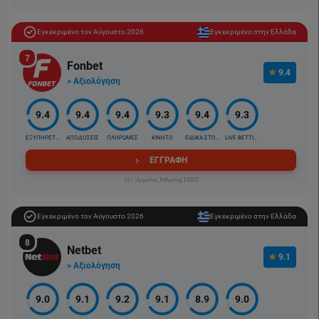
Εγκεκριμένο τον Αύγουστο 2026
Εγκεκριμένο στην Ελλάδα
7
Fonbet
9.4
> Αξιολόγηση
9.4
9.4
9.4
9.3
9.4
9.3
ΕΞΥΠΗΡΕΤΗΣΗ
ΑΠΟΔΟΣΕΙΣ
ΠΛΗΡΩΜΕΣ
ΚΙΝΗΤΟ
ΕΙΔΙΚΑ ΣΤΟΙΧ.
LIVE BETTING
ΕΓΓΡΑΦΗ
21+ |Αρμόδιος Ρυθμιστής ΕΕΕΠ
Εγκεκριμένο τον Αύγουστο 2026
Εγκεκριμένο στην Ελλάδα
8
Netbet
9.1
> Αξιολόγηση
9.0
9.1
9.2
9.1
8.9
9.0