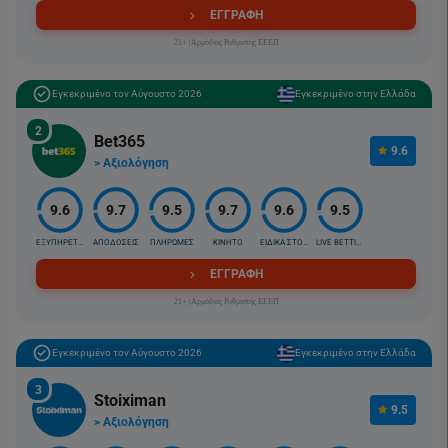
ΕΓΓΡΑΦΗ
21+ |Αρμόδιος Ρυθμιστής ΕΕΕΠ
Εγκεκριμένο τον Αύγουστο 2026
Εγκεκριμένο στην Ελλάδα
2
Bet365
9.6
> Αξιολόγηση
9.6
9.7
9.5
9.7
9.6
9.5
ΕΞΥΠΗΡΕΤΗΣΗ
ΑΠΟΔΟΣΕΙΣ
ΠΛΗΡΩΜΕΣ
ΚΙΝΗΤΟ
ΕΙΔΙΚΑ ΣΤΟΙΧ.
LIVE BETTING
ΕΓΓΡΑΦΗ
21+ |Αρμόδιος Ρυθμιστής ΕΕΕΠ
Εγκεκριμένο τον Αύγουστο 2026
Εγκεκριμένο στην Ελλάδα
3
Stoiximan
9.5
> Αξιολόγηση