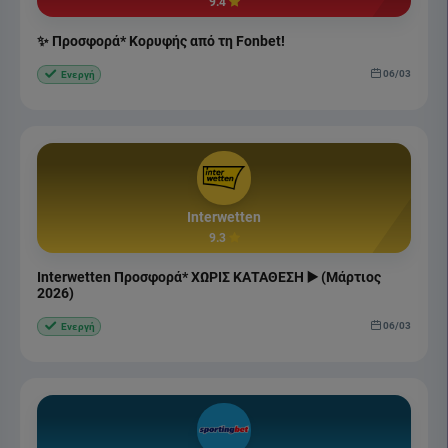
9.4
✨ Προσφορά* Κορυφής από τη Fonbet!
06/03
Ενεργή
Interwetten
9.3
Interwetten Προσφορά* ΧΩΡΙΣ ΚΑΤΑΘΕΣΗ ▶️ (Μάρτιος
2026)
06/03
Ενεργή