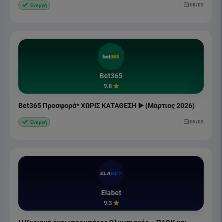
08/03
Ενεργή
Bet365
9.8
Bet365 Προσφορά* ΧΩΡΙΣ ΚΑΤΑΘΕΣΗ ▶️ (Μάρτιος 2026)
05/03
Ενεργή
Elabet
9.3