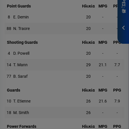
*Ισ
Point Guards
Ηλικία
MPG
PPG
&
Προ
8
E. Demin
20
-
-
88
N. Traore
20
-
-
ΕΓΓ
Shooting Guards
Ηλικία
MPG
PPG
4
D. Powell
20
-
-
14
T. Mann
29
21.1
7.7
77
B. Saraf
20
-
-
Guards
Ηλικία
MPG
PPG
10
T. Etienne
26
21.6
7.9
18
M. Smith
26
-
-
Power Forwards
Ηλικία
MPG
PPG