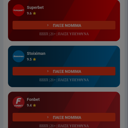
Superbet
9.6
ΠΑΙΞΕ ΝΟΜΙΜΑ
ΕΕΕΠ | 21+ | ΠΑΙΞΕ ΥΠΕΥΘΥΝΑ
Stoiximan
9.5
ΠΑΙΞΕ ΝΟΜΙΜΑ
ΕΕΕΠ | 21+ | ΠΑΙΞΕ ΥΠΕΥΘΥΝΑ
Fonbet
9.4
ΠΑΙΞΕ ΝΟΜΙΜΑ
ΕΕΕΠ | 21+ | ΠΑΙΞΕ ΥΠΕΥΘΥΝΑ