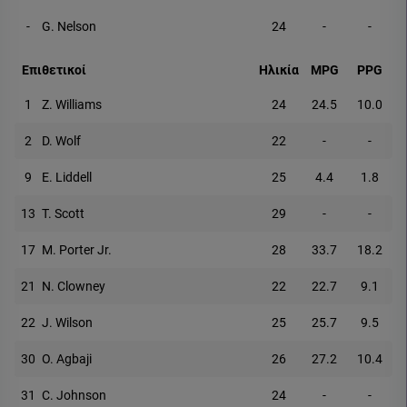
-
G. Nelson
24
-
-
Επιθετικοί
Ηλικία
MPG
PPG
1
Z. Williams
24
24.5
10.0
2
D. Wolf
22
-
-
9
E. Liddell
25
4.4
1.8
13
T. Scott
29
-
-
17
M. Porter Jr.
28
33.7
18.2
21
N. Clowney
22
22.7
9.1
22
J. Wilson
25
25.7
9.5
30
O. Agbaji
26
27.2
10.4
31
C. Johnson
24
-
-