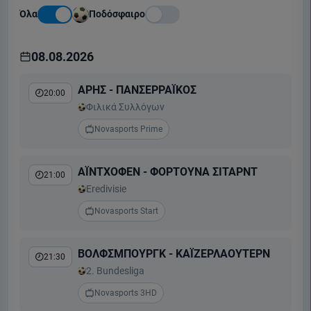
Όλα
Ποδόσφαιρο
08.08.2026
ΑΡΗΣ - ΠΑΝΣΕΡΡΑΪΚΟΣ
20:00
Φιλικά Συλλόγων
Novasports Prime
ΑΪΝΤΧΟΦΕΝ - ΦΟΡΤΟΥΝΑ ΣΙΤΑΡΝΤ
21:00
Eredivisie
Novasports Start
ΒΟΛΦΣΜΠΟΥΡΓΚ - ΚΑΪΖΕΡΛΑΟΥΤΕΡΝ
21:30
2. Bundesliga
Novasports 3HD