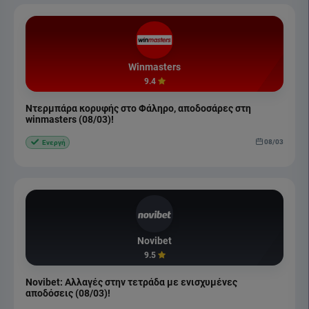
Winmasters
9.4
Ντερμπάρα κορυφής στο Φάληρο, αποδοσάρες στη
winmasters (08/03)!
08/03
Ενεργή
Novibet
9.5
Novibet: Αλλαγές στην τετράδα με ενισχυμένες
αποδόσεις (08/03)!