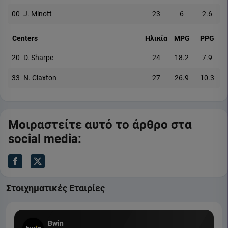
00
J. Minott
23
6
2.6
Centers
Ηλικία
MPG
PPG
20
D. Sharpe
24
18.2
7.9
33
N. Claxton
27
26.9
10.3
Μοιραστείτε αυτό το άρθρο στα
social media:
Στοιχηματικές Εταιρίες
Bwin