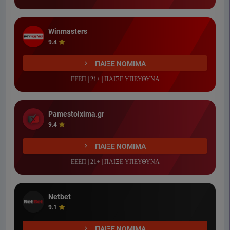
Winmasters
9.4
ΠΑΙΞΕ ΝΟΜΙΜΑ
ΕΕΕΠ | 21+ | ΠΑΙΞΕ ΥΠΕΥΘΥΝΑ
Pamestoixima.gr
9.4
ΠΑΙΞΕ ΝΟΜΙΜΑ
ΕΕΕΠ | 21+ | ΠΑΙΞΕ ΥΠΕΥΘΥΝΑ
Netbet
9.1
ΠΑΙΞΕ ΝΟΜΙΜΑ