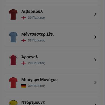
Λίβερπουλ
30 Παίκτες
Μάντσεστερ Σίτι
33 Παίκτες
Άρσεναλ
29 Παίκτες
Μπάγερν Mονάχου
30 Παίκτες
Ντόρτμουντ