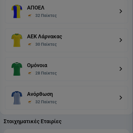
ΑΠΟΕΛ
32 Παίκτες
ΑΕΚ Λάρνακας
30 Παίκτες
Ομόνοια
28 Παίκτες
Ανόρθωση
32 Παίκτες
Στοιχηματικές Εταιρίες