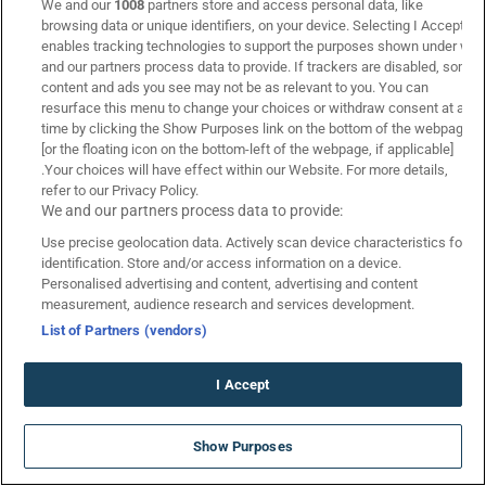
We and our
1008
partners store and access personal data, like
Μίλαν – Ίντερ, αλλά στην Elabet δεν έχει Γκανιότα (08/03)
browsing data or unique identifiers, on your device. Selecting I Accept
enables tracking technologies to support the purposes shown under we
08/03
Ενεργή
and our partners process data to provide. If trackers are disabled, some
content and ads you see may not be as relevant to you. You can
resurface this menu to change your choices or withdraw consent at any
time by clicking the Show Purposes link on the bottom of the webpage
[or the floating icon on the bottom-left of the webpage, if applicable]
.Your choices will have effect within our Website. For more details,
refer to our Privacy Policy.
Netbet
We and our partners process data to provide:
9.1
Use precise geolocation data. Actively scan device characteristics for
identification. Store and/or access information on a device.
Netbet Προσφορά* ΧΩΡΙΣ ΚΑΤΑΘΕΣΗ ▶️ (Μάρτιος 2026)
Personalised advertising and content, advertising and content
measurement, audience research and services development.
01/03
Ενεργή
List of Partners (vendors)
I Accept
SUMMERAKI2026 ΠΡΟΣΦΟΡΑ* ☀️
Show Purposes
ΧΩΡΙΣ ΚΑΤΑΘΕΣΗ
Fonbet
*Ισχύουν Όροι & Προϋποθέσεις