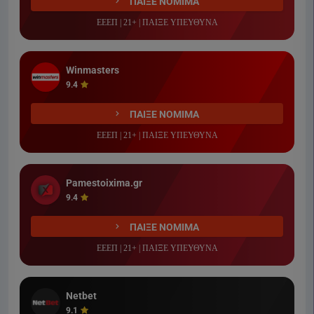
ΠΑΙΞΕ ΝΟΜΙΜΑ
ΕΕΕΠ | 21+ | ΠΑΙΞΕ ΥΠΕΥΘΥΝΑ
Winmasters
9.4
ΠΑΙΞΕ ΝΟΜΙΜΑ
ΕΕΕΠ | 21+ | ΠΑΙΞΕ ΥΠΕΥΘΥΝΑ
Pamestoixima.gr
9.4
ΠΑΙΞΕ ΝΟΜΙΜΑ
ΕΕΕΠ | 21+ | ΠΑΙΞΕ ΥΠΕΥΘΥΝΑ
Netbet
9.1