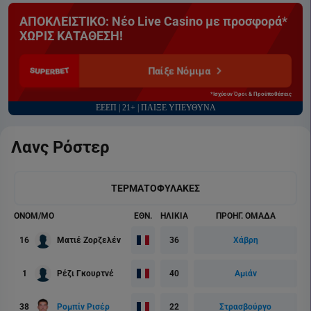
ΑΠΟΚΛΕΙΣΤΙΚΟ: Νέο Live Casino με προσφορά*
ΧΩΡΙΣ ΚΑΤΑΘΕΣΗ!
Παίξε Νόμιμα
*Ισχύουν Όροι & Προϋποθέσεις
ΕΕΕΠ | 21+ | ΠΑΙΞΕ ΥΠΕΥΘΥΝΑ
Λανς Ρόστερ
ΤΕΡΜΑΤΟΦΥΛΑΚΕΣ
ONOM/MO
ΕΘΝ.
ΗΛΙΚΙΑ
ΠΡΟΗΓ. ΟΜΑΔΑ
36
Χάβρη
16
Ματιέ Ζορζελέν
40
Αμιάν
1
Ρέζι Γκουρτνέ
38
Ρομπίν Ρισέρ
22
Στρασβούργο