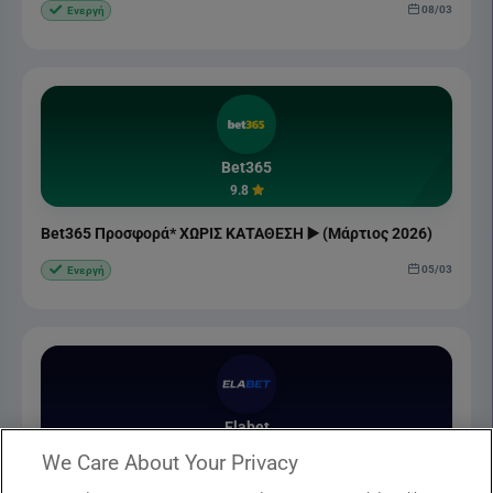
08/03
Ενεργή
Bet365
9.8
Bet365 Προσφορά* ΧΩΡΙΣ ΚΑΤΑΘΕΣΗ ▶️ (Μάρτιος 2026)
05/03
Ενεργή
Elabet
9.3
We Care About Your Privacy
Η Κυριακή έχει ντερμπάρες Ολυμπιακός – ΠΑΟΚ και