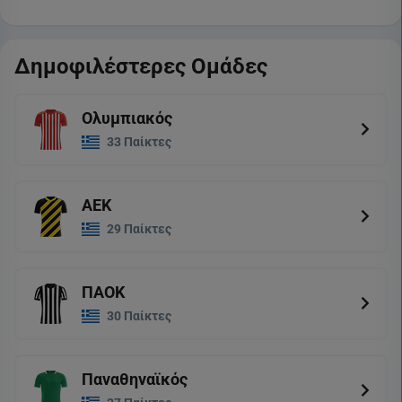
Δημοφιλέστερες Ομάδες
Ολυμπιακός
33 Παίκτες
ΑΕΚ
29 Παίκτες
ΠΑΟΚ
30 Παίκτες
Παναθηναϊκός