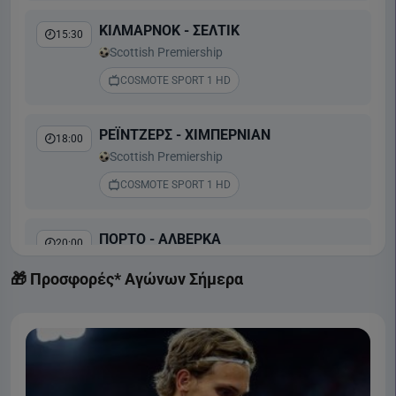
ΚΙΛΜΑΡΝΟΚ - ΣΕΛΤΙΚ
15:30
Scottish Premiership
COSMOTE SPORT 1 HD
ΡΕΪΝΤΖΕΡΣ - ΧΙΜΠΕΡΝΙΑΝ
18:00
Scottish Premiership
COSMOTE SPORT 1 HD
ΠΟΡΤΟ - ΑΛΒΕΡΚΑ
20:00
Liga Portugal
🎁 Προσφορές* Αγώνων Σήμερα
COSMOTE SPORT 2 HD
ΜΠΕΝΦΙΚΑ - ΑΚΑΝΤΕΜΙΚΑ ΒΙΣΕΟΥ
22:30
Liga Portugal
COSMOTE SPORT 1 HD