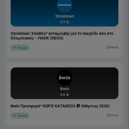
Stoiximan
9.7
Stoiximan: Έπαθλο* ανταμοιβής για το παιχνίδι σου στο
Ολυμπιακός – ΠΑΟΚ (08/03)
08/03
Ενεργή
Bwin
9.6
Bwin Προσφορά* ΧΩΡΙΣ ΚΑΤΑΘΕΣΗ 🎁 (Μάρτιος 2026)
03/03
Ενεργή