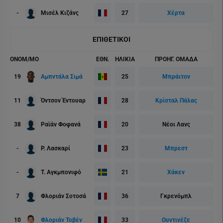
27
Χέρτα
-
Μισέλ Κιζάνς
ΕΠΙΘΕΤΙΚΟΙ
ONOM/MO
ΕΘΝ.
ΗΛΙΚΙΑ
ΠΡΟΗΓ. ΟΜΑΔΑ
19
Αμπντάλα Σιμά
25
Μπράιτον
28
Κρίσταλ Πάλας
11
Όντσον Έντουαρ
20
Νέοι Λανς
38
Ραϊάν Φοφανά
23
Μπρεστ
-
Ρ. Λασκαρί
21
Χάκεν
-
Τ. Αγκμπονιφό
36
Γκρενόμπλ
7
Φλοριάν Σοτοσά
10
Φλοριάν Τοβέν
33
Ουντινέζε