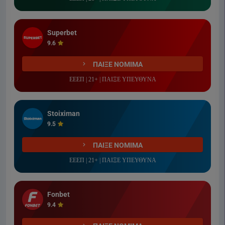
Superbet
9.6
ΠΑΙΞΕ ΝΟΜΙΜΑ
ΕΕΕΠ | 21+ | ΠΑΙΞΕ ΥΠΕΥΘΥΝΑ
Stoiximan
9.5
ΠΑΙΞΕ ΝΟΜΙΜΑ
ΕΕΕΠ | 21+ | ΠΑΙΞΕ ΥΠΕΥΘΥΝΑ
Fonbet
9.4