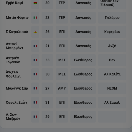
Ουνιόν Σεν-
Ερβέ Κοφί
30
ΤΕΡ
Δανεικός
Ζιλουάζ
Ματία Φόρτιν
23
ΤΕΡ
Δανεικός
Παλέρμο
Γ. Κογιαλιπού
26
ΕΠΙ
Δανεικός
Κορτράικ
Αντονί
21
ΕΠΙ
Δανεικός
Ανζέ
Μπερμόντ
Αντριέν
33
ΜΕΣ
Ελεύθερος
Ρεν
Τομασόν
Άνζελο
30
ΜΕΣ
Ελεύθερος
Αλ Καλίτζ
Φουλζινί
Μαλάνγκ Σαρ
27
ΑΜΥ
Ελεύθερος
ΝΕΟΜ
Ουέσλι Σαΐντ
31
ΕΠΙ
Ελεύθερος
Αλ Σαμάλ
Α. Σεν-
29
ΕΠΙ
Ελεύθερος
Μαξιμέν