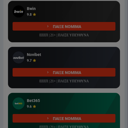
Bwin
9.8
ΠΑΙΞΕ ΝΟΜΙΜΑ
ΕΕΕΠ | 21+ | ΠΑΙΞΕ ΥΠΕΥΘΥΝΑ
Novibet
9.7
ΠΑΙΞΕ ΝΟΜΙΜΑ
ΕΕΕΠ | 21+ | ΠΑΙΞΕ ΥΠΕΥΘΥΝΑ
Bet365
9.6
ΠΑΙΞΕ ΝΟΜΙΜΑ
ΕΕΕΠ | 21+ | ΠΑΙΞΕ ΥΠΕΥΘΥΝΑ