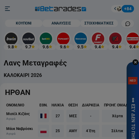
Στοίχημα
Burger button
+84
Mobile cham
ΚΟΥΠΟΝΙ
ΑΝΑΛΥΣΕΙΣ
ΣΤΟΙΧΗΜΑΤΙΚΕΣ
9.8
9.7
9.6
9.6
9.5
9.4
9.4
9.4
Λανς Μεταγραφές
ΚΑΛΟΚΑΙΡΙ 2026
ΚΑΛΟ
ΝΕΟ
Προσ
ΗΡΘΑΝ
ΧΩΡΙ
👀 ΕΣΥ ΔΕΝ ΤΟ ΠΗΡΕΣ; 🎁
Με 1
ΟΝΟΜ/ΜΟ
ΕΘΝ.
ΗΛΙΚΙΑ
ΘΕΣΗ
ΔΙΑΡΚΕΙΑ
ΠΡΟΗΓ. ΟΜΑΔΑ
Μισέλ Κιζάνς
Εγγρ
27
ΜΕΣ
-
Χέρτα
Αγορά
Novib
εδώ 
Μάικ Ναβρόσκι
25
ΑΜΥ
4 Έτη
Σέλτικ
Αγορά
SUM