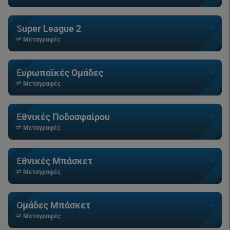
Super League 2
Μεταγραφές
Ευρωπαϊκές Ομάδες
Μεταγραφές
Εθνικές Ποδοσφαίρου
Μεταγραφές
Εθνικές Μπάσκετ
Μεταγραφές
Ομάδες Μπάσκετ
Μεταγραφές