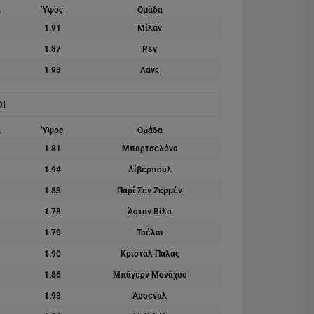
α
Ύψος
Ομάδα
1.91
Μίλαν
1.87
Ρεν
1.93
Λανς
Ι
α
Ύψος
Ομάδα
1.81
Μπαρτσελόνα
1.94
Λίβερπουλ
1.83
Παρί Σεν Ζερμέν
1.78
Άστον Βίλα
1.79
Τσέλσι
1.90
Κρίσταλ Πάλας
1.86
Μπάγερν Μονάχου
1.93
Άρσεναλ