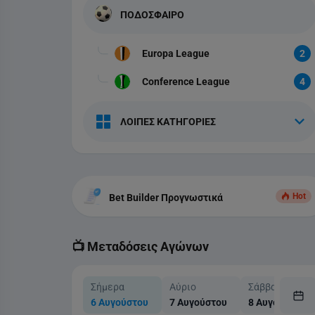
ΠΟΔΟΣΦΑΙΡΟ
Europa League
2
Conference League
4
ΛΟΙΠΕΣ ΚΑΤΗΓΟΡΙΕΣ
Hot
Bet Builder Προγνωστικά
📺 Μεταδόσεις Αγώνων
Σήμερα
Αύριο
Σάββατο
6 Αυγούστου
7 Αυγούστου
8 Αυγούστου