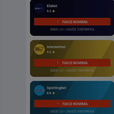
Elabet
9.3
ΠΑΙΞΕ ΝΟΜΙΜΑ
ΕΕΕΠ | 21+ | ΠΑΙΞΕ ΥΠΕΥΘΥΝΑ
Interwetten
9.3
ΠΑΙΞΕ ΝΟΜΙΜΑ
ΕΕΕΠ | 21+ | ΠΑΙΞΕ ΥΠΕΥΘΥΝΑ
Sportingbet
8.8
ΠΑΙΞΕ ΝΟΜΙΜΑ
ΕΕΕΠ | 21+ | ΠΑΙΞΕ ΥΠΕΥΘΥΝΑ