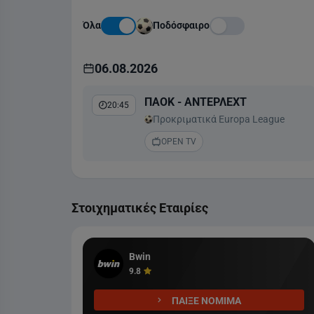
Όλα
Ποδόσφαιρο
06.08.2026
ΠΑΟΚ - ΑΝΤΕΡΛΕΧΤ
20:45
Προκριματικά Europa League
OPEN TV
Στοιχηματικές Εταιρίες
Bwin
9.8
ΠΑΙΞΕ ΝΟΜΙΜΑ