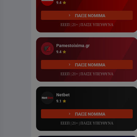
9.4
ΠΑΙΞΕ ΝΟΜΙΜΑ
ΕΕΕΠ | 21+ | ΠΑΙΞΕ ΥΠΕΥΘΥΝΑ
Pamestoixima.gr
9.4
ΠΑΙΞΕ ΝΟΜΙΜΑ
ΕΕΕΠ | 21+ | ΠΑΙΞΕ ΥΠΕΥΘΥΝΑ
Netbet
9.1
ΠΑΙΞΕ ΝΟΜΙΜΑ
ΕΕΕΠ | 21+ | ΠΑΙΞΕ ΥΠΕΥΘΥΝΑ