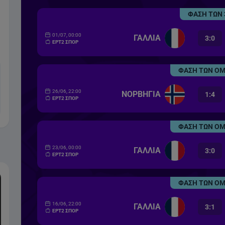
ΦΑΣΗ ΤΩΝ 
01/07, 00:00
ΓΑΛΛΙΑ
3:0
ΕΡΤ2 ΣΠΟΡ
ΦΑΣΗ ΤΩΝ ΟΜ
26/06, 22:00
ΝΟΡΒΗΓΙΑ
1:4
ΕΡΤ2 ΣΠΟΡ
ΦΑΣΗ ΤΩΝ ΟΜ
23/06, 00:00
ΓΑΛΛΙΑ
3:0
ΕΡΤ2 ΣΠΟΡ
ΦΑΣΗ ΤΩΝ ΟΜ
16/06, 22:00
ΓΑΛΛΙΑ
3:1
ΕΡΤ2 ΣΠΟΡ