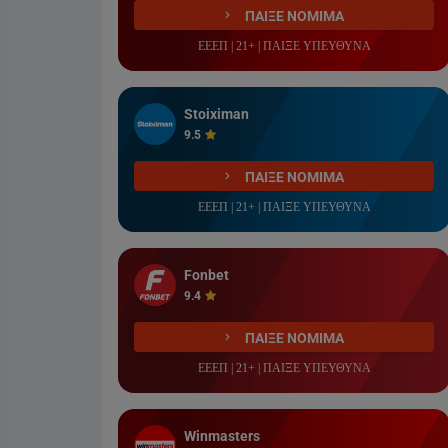
ΠΑΙΞΕ ΝΟΜΙΜΑ
ΕΕΕΠ | 21+ | ΠΑΙΞΕ ΥΠΕΥΘΥΝΑ
Stoiximan
9.5
ΠΑΙΞΕ ΝΟΜΙΜΑ
ΕΕΕΠ | 21+ | ΠΑΙΞΕ ΥΠΕΥΘΥΝΑ
Fonbet
9.4
ΠΑΙΞΕ ΝΟΜΙΜΑ
ΕΕΕΠ | 21+ | ΠΑΙΞΕ ΥΠΕΥΘΥΝΑ
Winmasters