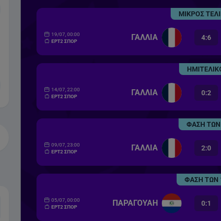
ΜΙΚΡΟΣ ΤΕΛ
19/07, 00:00
ΓΑΛΛΙΑ
4:6
ΕΡΤ2 ΣΠΟΡ
ΗΜΙΤΕΛΙΚ
14/07, 22:00
ΓΑΛΛΙΑ
0:2
ΕΡΤ2 ΣΠΟΡ
ΦΑΣΗ ΤΩΝ
09/07, 23:00
ΓΑΛΛΙΑ
2:0
ΕΡΤ2 ΣΠΟΡ
ΦΑΣΗ ΤΩΝ 
Κυριακή
05/07, 00:00
Δευτέρα
Τρίτη
Τετάρτη
ΠΑΡΑΓΟΥΑΗ
0:1
ΕΡΤ2 ΣΠΟΡ
9 Αυγούστου
10 Αυγούστου
11 Αυγούστου
12 Αυγούστου