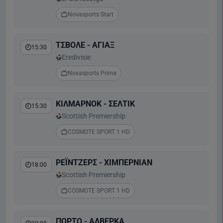
Novasports Start
ΤΣΒΟΛΕ - ΑΓΙΑΞ
15:30
Eredivisie
Novasports Prime
ΚΙΛΜΑΡΝΟΚ - ΣΕΛΤΙΚ
15:30
Scottish Premiership
COSMOTE SPORT 1 HD
ΡΕΪΝΤΖΕΡΣ - ΧΙΜΠΕΡΝΙΑΝ
18:00
Scottish Premiership
COSMOTE SPORT 1 HD
ΠΟΡΤΟ - ΑΛΒΕΡΚΑ