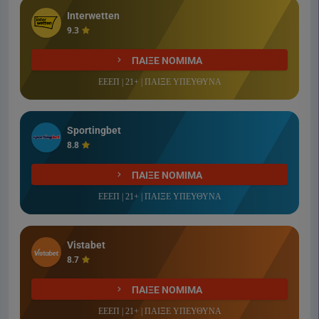
Interwetten
9.3
ΠΑΙΞΕ ΝΟΜΙΜΑ
ΕΕΕΠ | 21+ | ΠΑΙΞΕ ΥΠΕΥΘΥΝΑ
Sportingbet
8.8
ΠΑΙΞΕ ΝΟΜΙΜΑ
ΕΕΕΠ | 21+ | ΠΑΙΞΕ ΥΠΕΥΘΥΝΑ
Vistabet
8.7
ΠΑΙΞΕ ΝΟΜΙΜΑ
ΕΕΕΠ | 21+ | ΠΑΙΞΕ ΥΠΕΥΘΥΝΑ