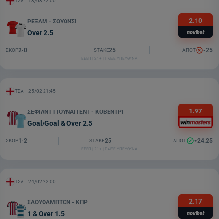
ΤΣΑ
13/03 22:00
2.10
ΡΕΞΑΜ - ΣΟΥΟΝΣΙ
Over 2.5
2-0
25
-25
ΣΚΟΡ
STAKE
ΑΠΟΤ
ΕΕΕΠ | 21+ | ΠΑΙΞΕ ΥΠΕΥΘΥΝΑ
ΤΣΑ
25/02 21:45
1.97
ΣΕΦΙΛΝΤ ΓΙΟΥΝΑΙΤΕΝΤ - ΚΟΒΕΝΤΡΙ
Goal/Goal & Over 2.5
1-2
25
+24.25
ΣΚΟΡ
STAKE
ΑΠΟΤ
ΕΕΕΠ | 21+ | ΠΑΙΞΕ ΥΠΕΥΘΥΝΑ
ΤΣΑ
24/02 22:00
2.17
ΣΑΟΥΘΑΜΠΤΟΝ - ΚΠΡ
1 & Over 1.5