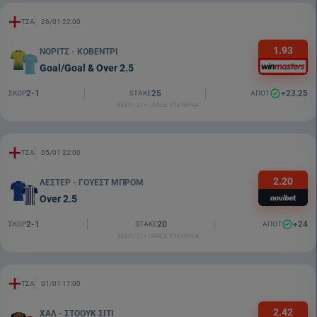
ΤΣΑ
26/01 22:00
1.93
ΝΟΡΙΤΣ - ΚΟΒΕΝΤΡΙ
Goal/Goal & Over 2.5
2-1
25
+23.25
ΣΚΟΡ
STAKE
ΑΠΟΤ
ΕΕΕΠ | 21+ | ΠΑΙΞΕ ΥΠΕΥΘΥΝΑ
ΤΣΑ
05/01 22:00
2.20
ΛΕΣΤΕΡ - ΓΟΥΕΣΤ ΜΠΡΟΜ
Over 2.5
2-1
20
+24
ΣΚΟΡ
STAKE
ΑΠΟΤ
ΕΕΕΠ | 21+ | ΠΑΙΞΕ ΥΠΕΥΘΥΝΑ
ΤΣΑ
01/01 17:00
2.42
ΧΑΛ - ΣΤΟΟΥΚ ΣΙΤΙ