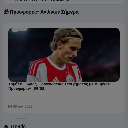
20:00
Liga Portugal
🎁 Προσφορές* Αγώνων Σήμερα
COSMOTE SPORT 2 HD
ΜΠΕΝΦΙΚΑ - ΑΚΑΝΤΕΜΙΚΑ ΒΙΣΕΟΥ
22:30
Liga Portugal
COSMOTE SPORT 1 HD
Τσβόλε – Άγιαξ: Προγνωστικά Στοιχήματος με Δωρεάν
Προσφορές* (09/08)
09 Αυγ 2026
🔥 Trends