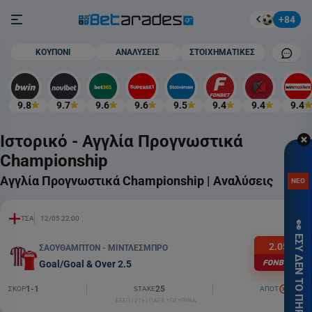
Στοίχημα
Burger button
+84
Mobile cham
ΚΟΥΠΟΝΙ
ΑΝΑΛΥΣΕΙΣ
ΣΤΟΙΧΗΜΑΤΙΚΕΣ
9.8
9.7
9.6
9.6
9.5
9.4
9.4
9.4
Ιστορικό - Αγγλία Προγνωστικά
Championship
ΚΑΛΟ
Αγγλία Προγνωστικά Championship | Αναλύσεις
ΝΕΟ
Προσ
ΧΩΡΙ
ΤΣΑ
12/05 22:00
👀 ΕΣΥ ΔΕΝ ΤΟ ΠΗΡΕΣ; 🎁
Με 1
2.05
ΣΑΟΥΘΑΜΠΤΟΝ - ΜΙΝΤΛΕΣΜΠΡΟ
Εγγρ
Goal/Goal & Over 2.5
Novib
εδώ 
1-1
25
-25
ΣΚΟΡ
STAKE
ΑΠΟΤ
ΕΕΕΠ | 21+ | ΠΑΙΞΕ ΥΠΕΥΘΥΝΑ
SUM