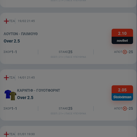
ΕΕΕΠ | 21+ | ΠΑΙΞΕ ΥΠΕΥΘΥΝΑ
ΤΣΑ
19/02 21:45
2.10
ΛΟΥΤΟΝ - ΠΛΙΜΟΥΘ
Over 2.5
1-1
25
-25
ΣΚΟΡ
STAKE
ΑΠΟΤ
ΕΕΕΠ | 21+ | ΠΑΙΞΕ ΥΠΕΥΘΥΝΑ
ΤΣΑ
14/01 21:45
2.05
ΚΑΡΝΤΙΦ - ΓΟΥΟΤΦΟΡΝΤ
Over 2.5
1-1
25
-25
ΣΚΟΡ
STAKE
ΑΠΟΤ
ΕΕΕΠ | 21+ | ΠΑΙΞΕ ΥΠΕΥΘΥΝΑ
ΤΣΑ
01/01 19:30