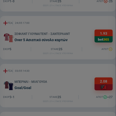
1-0
25
-25
ΣΚΟΡ
STAKE
ΑΠΟΤ
ΕΕΕΠ | 21+ | ΠΑΙΞΕ ΥΠΕΥΘΥΝΑ
ΤΣΑ
24/05 17:00
1.93
ΣΕΦΙΛΝΤ ΓΙΟΥΝΑΙΤΕΝΤ - ΣΑΝΤΕΡΛΑΝΤ
Over 5 Ασιατικό σύνολο καρτών
5
25
ΣΚΟΡ
STAKE
ΑΠΟΤ
ΕΕΕΠ | 21+ | ΠΑΙΞΕ ΥΠΕΥΘΥΝΑ
ΤΣΑ
03/05 14:30
2.08
ΜΠΕΡΝΛΙ - ΜΙΛΓΟΥΟΛ
Goal/Goal
3-1
25
+27
ΣΚΟΡ
STAKE
ΑΠΟΤ
ΕΕΕΠ | 21+ | ΠΑΙΞΕ ΥΠΕΥΘΥΝΑ