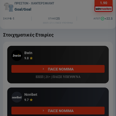
1.90
ΠΡΕΣΤΟΝ - ΧΑΝΤΕΡΣΦΙΛΝΤ
Goal/Goal
4-1
25
+22.5
ΣΚΟΡ
STAKE
ΑΠΟΤ
ΕΕΕΠ | 21+ | ΠΑΙΞΕ ΥΠΕΥΘΥΝΑ
Στοιχηματικές Εταιρίες
Bwin
9.8
ΠΑΙΞΕ ΝΟΜΙΜΑ
ΕΕΕΠ | 21+ | ΠΑΙΞΕ ΥΠΕΥΘΥΝΑ
Novibet
9.7
ΠΑΙΞΕ ΝΟΜΙΜΑ