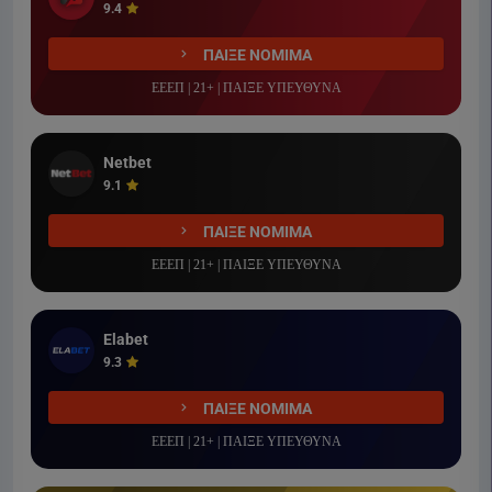
9.4
ΠΑΙΞΕ ΝΟΜΙΜΑ
ΕΕΕΠ | 21+ | ΠΑΙΞΕ ΥΠΕΥΘΥΝΑ
Netbet
9.1
ΠΑΙΞΕ ΝΟΜΙΜΑ
ΕΕΕΠ | 21+ | ΠΑΙΞΕ ΥΠΕΥΘΥΝΑ
Elabet
9.3
ΠΑΙΞΕ ΝΟΜΙΜΑ
ΕΕΕΠ | 21+ | ΠΑΙΞΕ ΥΠΕΥΘΥΝΑ