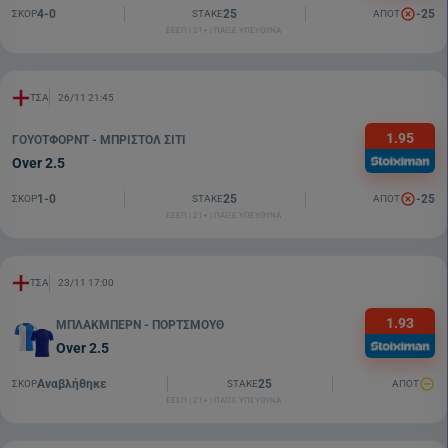
4-0
25
-25
ΣΚΟΡ
STAKE
ΑΠΟΤ
ΕΕΕΠ | 21+ | ΠΑΙΞΕ ΥΠΕΥΘΥΝΑ
ΤΣΑ
26/11 21:45
1.95
ΓΟΥΟΤΦΟΡΝΤ - ΜΠΡΙΣΤΟΛ ΣΙΤΙ
Over 2.5
1-0
25
-25
ΣΚΟΡ
STAKE
ΑΠΟΤ
ΕΕΕΠ | 21+ | ΠΑΙΞΕ ΥΠΕΥΘΥΝΑ
ΤΣΑ
23/11 17:00
1.93
ΜΠΛΑΚΜΠΕΡΝ - ΠΟΡΤΣΜΟΥΘ
Over 2.5
Αναβλήθηκε
25
ΣΚΟΡ
STAKE
ΑΠΟΤ
ΕΕΕΠ | 21+ | ΠΑΙΞΕ ΥΠΕΥΘΥΝΑ