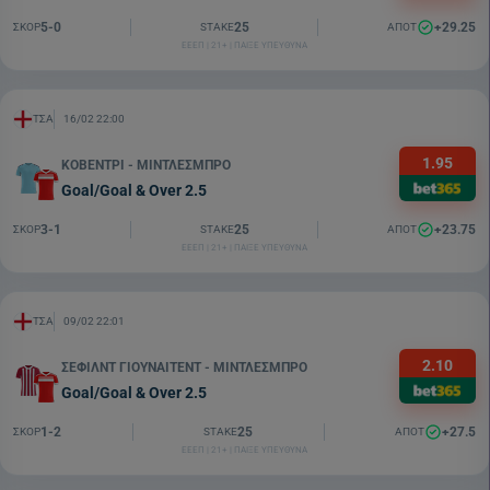
5-0
25
+29.25
ΣΚΟΡ
STAKE
ΑΠΟΤ
ΕΕΕΠ | 21+ | ΠΑΙΞΕ ΥΠΕΥΘΥΝΑ
ΤΣΑ
16/02 22:00
1.95
ΚΟΒΕΝΤΡΙ - ΜΙΝΤΛΕΣΜΠΡΟ
Goal/Goal & Over 2.5
3-1
25
+23.75
ΣΚΟΡ
STAKE
ΑΠΟΤ
ΕΕΕΠ | 21+ | ΠΑΙΞΕ ΥΠΕΥΘΥΝΑ
ΤΣΑ
09/02 22:01
2.10
ΣΕΦΙΛΝΤ ΓΙΟΥΝΑΙΤΕΝΤ - ΜΙΝΤΛΕΣΜΠΡΟ
Goal/Goal & Over 2.5
1-2
25
+27.5
ΣΚΟΡ
STAKE
ΑΠΟΤ
ΕΕΕΠ | 21+ | ΠΑΙΞΕ ΥΠΕΥΘΥΝΑ