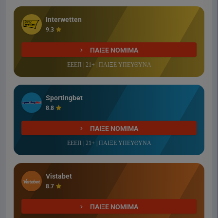
Interwetten
9.3
ΠΑΙΞΕ ΝΟΜΙΜΑ
ΕΕΕΠ | 21+ | ΠΑΙΞΕ ΥΠΕΥΘΥΝΑ
Sportingbet
8.8
ΠΑΙΞΕ ΝΟΜΙΜΑ
ΕΕΕΠ | 21+ | ΠΑΙΞΕ ΥΠΕΥΘΥΝΑ
Vistabet
8.7
ΠΑΙΞΕ ΝΟΜΙΜΑ