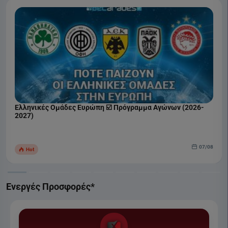
Ελληνικές Ομάδες Ευρώπη ☑️ Πρόγραμμα Αγώνων (2026-
2027)
07/08
Hot
Ενεργές Προσφορές*