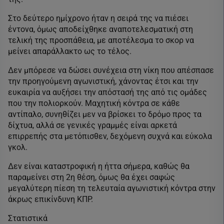
Στο δεύτερο ημίχρονο ήταν η σειρά της να πιέσει
έντονα, όμως αποδείχθηκε αναποτελεσματική στη
τελική της προσπάθεια, με αποτέλεσμα το σκορ να
μείνει απαράλλακτο ως το τέλος.
Δεν μπόρεσε να δώσει συνέχεια στη νίκη που απέσπασε
την προηγούμενη αγωνιστική, χάνοντας έτσι και την
ευκαιρία να αυξήσει την απόστασή της από τις ομάδες
που την πολιορκούν. Μαχητική κόντρα σε κάθε
αντίπαλο, συνηθίζει μεν να βρίσκει το δρόμο προς τα
δίχτυα, αλλά σε γενικές γραμμές είναι αρκετά
επιρρεπής στα μετόπισθεν, δεχόμενη συχνά και εύκολα
γκολ.
Δεν είναι καταστροφική η ήττα σήμερα, καθώς θα
παραμείνει στη 2η θέση, όμως θα έχει σαφώς
μεγαλύτερη πίεση τη τελευταία αγωνιστική κόντρα στην
άκρως επικίνδυνη ΚΠΡ.
Στατιστικά