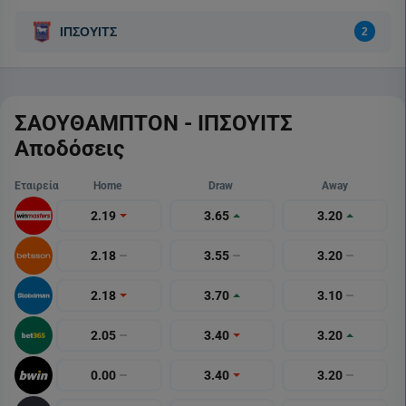
ΣΑΟΥΘΑΜΠΤΟΝ - ΙΠΣΟΥΙΤΣ
Αποδόσεις
Εταιρεία
Home
Draw
Away
2.19
3.65
3.20
2.18
3.55
3.20
2.18
3.70
3.10
2.05
3.40
3.20
0.00
3.40
3.20