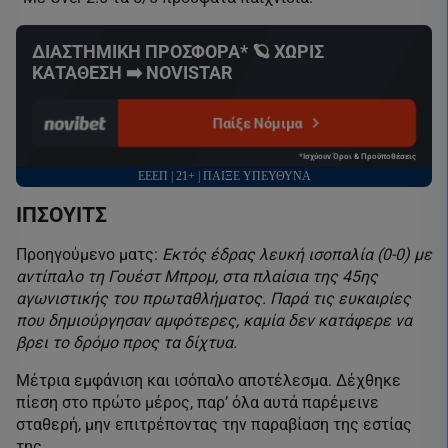
ΔΙΑΣΤΗΜΙΚΗ ΠΡΟΣΦΟΡΑ* 🪐 ΧΩΡΙΣ
ΚΑΤΑΘΕΣΗ ➡️ NOVISTAR
Παίξε Νόμιμα
*Ισχύουν Όροι & Προϋποθέσεις
ΕΕΕΠ | 21+ | ΠΑΙΞΕ ΥΠΕΥΘΥΝΑ
ΙΠΣΟΥΙΤΣ
Προηγούμενο ματς:
Εκτός έδρας λευκή ισοπαλία (0-0) με
αντίπαλο τη Γουέστ Μπρομ, στα πλαίσια της 45ης
αγωνιστικής του πρωταθλήματος. Παρά τις ευκαιρίες
που δημιούργησαν αμφότερες, καμία δεν κατάφερε να
βρει το δρόμο προς τα δίχτυα.
Μέτρια εμφάνιση και ισόπαλο αποτέλεσμα. Δέχθηκε
πίεση στο πρώτο μέρος, παρ’ όλα αυτά παρέμεινε
σταθερή, μην επιτρέποντας την παραβίαση της εστίας
της.