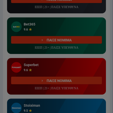
ΕΕΕΠ | 21+ | ΠΑΙΞΕ ΥΠΕΥΘΥΝΑ
Bet365
9.6
ΠΑΙΞΕ ΝΟΜΙΜΑ
ΕΕΕΠ | 21+ | ΠΑΙΞΕ ΥΠΕΥΘΥΝΑ
Superbet
9.6
ΠΑΙΞΕ ΝΟΜΙΜΑ
ΕΕΕΠ | 21+ | ΠΑΙΞΕ ΥΠΕΥΘΥΝΑ
Stoiximan
9.5