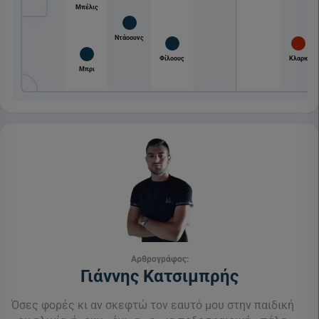
Μπέλις
Ντάοουνς
Φίλοους
Κλαρκ
Μπρι
Αρθρογράφος:
Γιάννης Κατσιμπρής
Όσες φορές κι αν σκεφτώ τον εαυτό μου στην παιδική