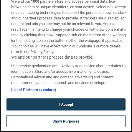
We and our
1008
partners store and access personal data, like
browsing data or unique identifiers, on your device. Selecting I Accept
enables tracking technologies to support the purposes shown under we
and our partners process data to provide. If trackers are disabled, some
content and ads you see may not be as relevant to you. You can
resurface this menu to change your choices or withdraw consent at any
Κάνε εγγραφή για να λαμβάνεις
time by clicking the Show Purposes link on the bottom of the webpage
αναλύσεις/προγνωστικά αγώνων
[or the floating icon on the bottom-left of the webpage, if applicable]
.Your choices will have effect within our Website. For more details,
στοιχήματος!
refer to our Privacy Policy.
We and our partners process data to provide:
Use precise geolocation data. Actively scan device characteristics for
Υποβολή
identification. Store and/or access information on a device.
Personalised advertising and content, advertising and content
Είμαι άνω των 21 ετών | Συμφωνώ με τους Όρους &
measurement, audience research and services development.
Προϋποθέσεις*
List of Partners (vendors)
I Accept
ΝΕΑ GIGA ΠΡΟΣΦΟΡΑ* ΓΝΩΡΙΜΙΑΣ
© Copyright 2026 Betarades
Show Purposes
στην Bwin!
*Ισχύουν Όροι & Προϋποθέσεις
21+