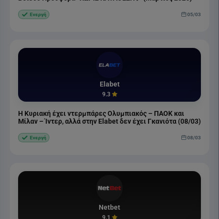
05/03
Ενεργή
Elabet
9.3
Η Κυριακή έχει ντερμπάρες Ολυμπιακός – ΠΑΟΚ και
Μίλαν – Ίντερ, αλλά στην Elabet δεν έχει Γκανιότα (08/03)
08/03
Ενεργή
Netbet
9.1