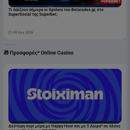
Τι παίζουν σήμερα οι tipsters του Betarades.gr, στο
SuperSocial της Superbet;
09 Αυγ 2026
🎁 Προσφορές* Online Casino
Δεύτερη σερί μέρα με Happy Hour και με 5 Δώρα* σε όλους