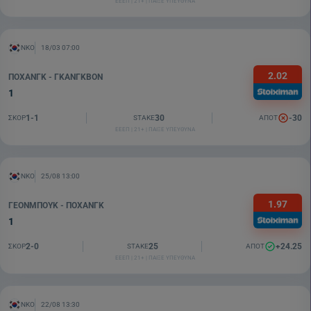
ΕΕΕΠ | 21+ | ΠΑΙΞΕ ΥΠΕΥΘΥΝΑ
ΝΚΟ
18/03 07:00
2.02
ΠΟΧΑΝΓΚ - ΓΚΑΝΓΚΒΟΝ
1
1-1
30
-30
ΣΚΟΡ
STAKE
ΑΠΟΤ
ΕΕΕΠ | 21+ | ΠΑΙΞΕ ΥΠΕΥΘΥΝΑ
ΝΚΟ
25/08 13:00
1.97
ΓΕΟΝΜΠΟΥΚ - ΠΟΧΑΝΓΚ
1
2-0
25
+24.25
ΣΚΟΡ
STAKE
ΑΠΟΤ
ΕΕΕΠ | 21+ | ΠΑΙΞΕ ΥΠΕΥΘΥΝΑ
ΝΚΟ
22/08 13:30