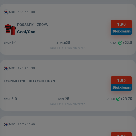
ΝΚΟ
15/04 10:30
1.90
ΠΟΧΑΝΓΚ - ΣΕΟΥΛ
Goal/Goal
1-1
25
+22.5
ΣΚΟΡ
STAKE
ΑΠΟΤ
ΕΕΕΠ | 21+ | ΠΑΙΞΕ ΥΠΕΥΘΥΝΑ
ΝΚΟ
09/04 10:30
1.95
ΓΕΟΝΜΠΟΥΚ - ΙΝΤΣΕΟΝ ΓΙΟΥΝ.
1
2-0
25
+23.75
ΣΚΟΡ
STAKE
ΑΠΟΤ
ΕΕΕΠ | 21+ | ΠΑΙΞΕ ΥΠΕΥΘΥΝΑ
ΝΚΟ
08/04 13:00