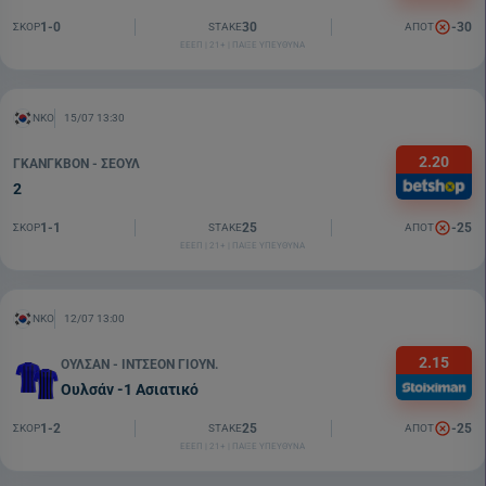
1-0
30
-30
ΣΚΟΡ
STAKE
ΑΠΟΤ
ΕΕΕΠ | 21+ | ΠΑΙΞΕ ΥΠΕΥΘΥΝΑ
ΝΚΟ
15/07 13:30
2.20
ΓΚΑΝΓΚΒΟΝ - ΣΕΟΥΛ
2
1-1
25
-25
ΣΚΟΡ
STAKE
ΑΠΟΤ
ΕΕΕΠ | 21+ | ΠΑΙΞΕ ΥΠΕΥΘΥΝΑ
ΝΚΟ
12/07 13:00
2.15
ΟΥΛΣΑΝ - ΙΝΤΣΕΟΝ ΓΙΟΥΝ.
Ουλσάν -1 Ασιατικό
1-2
25
-25
ΣΚΟΡ
STAKE
ΑΠΟΤ
ΕΕΕΠ | 21+ | ΠΑΙΞΕ ΥΠΕΥΘΥΝΑ