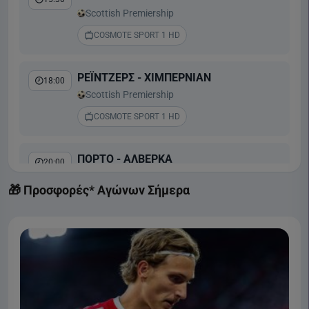
Scottish Premiership
COSMOTE SPORT 1 HD
ΡΕΪΝΤΖΕΡΣ - ΧΙΜΠΕΡΝΙΑΝ
18:00
Scottish Premiership
COSMOTE SPORT 1 HD
ΠΟΡΤΟ - ΑΛΒΕΡΚΑ
20:00
Liga Portugal
🎁 Προσφορές* Αγώνων Σήμερα
COSMOTE SPORT 2 HD
ΜΠΕΝΦΙΚΑ - ΑΚΑΝΤΕΜΙΚΑ ΒΙΣΕΟΥ
22:30
Liga Portugal
COSMOTE SPORT 1 HD