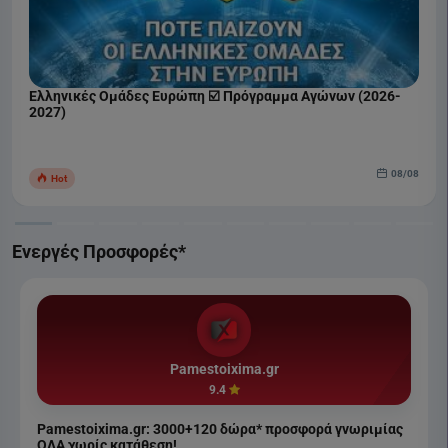
Ελληνικές Ομάδες Ευρώπη ☑️ Πρόγραμμα Αγώνων (2026-
2027)
08/08
Hot
Ενεργές Προσφορές*
Pamestoixima.gr
9.4
Pamestoixima.gr: 3000+120 δώρα* προσφορά γνωριμίας
ΟΛΑ χωρίς κατάθεση!