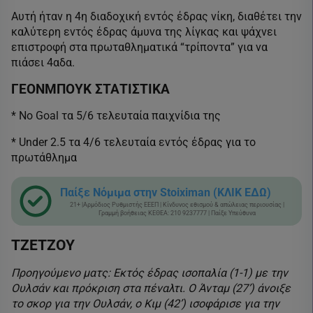
Αυτή ήταν η 4η διαδοχική εντός έδρας νίκη, διαθέτει την
καλύτερη εντός έδρας άμυνα της λίγκας και ψάχνει
επιστροφή στα πρωταθληματικά “τρίποντα” για να
πιάσει 4αδα.
ΓΕΟΝΜΠΟΥΚ ΣΤΑΤΙΣΤΙΚΑ
* No Goal τα 5/6 τελευταία παιχνίδια της
* Under 2.5 τα 4/6 τελευταία εντός έδρας για το
πρωτάθλημα
Παίξε Νόμιμα στην Stoiximan (ΚΛΙΚ ΕΔΩ)
21+ |Αρμόδιος Ρυθμιστής ΕΕΕΠ | Κίνδυνος εθισμού & απώλειας περιουσίας |
Γραμμή βοήθειας ΚΕΘΕΑ: 210 9237777 | Παίξε Υπεύθυνα
ΤΖΕΤΖΟΥ
Προηγούμενο ματς: Εκτός έδρας ισοπαλία (1-1) με την
Ουλσάν και πρόκριση στα πέναλτι. Ο Άνταμ (27’) άνοιξε
το σκορ για την Ουλσάν, ο Κιμ (42’) ισοφάρισε για την