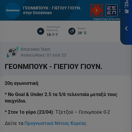
*Ισ
ΓΕΟΝΜΠΟΥΚ - ΓΙΕΓΙΟΥ ΓΙΟΥΝ.
&
στην Stoiximan
Προ
*Ισχύουν Όροι & Προϋποθέσεις
Προϊστορία
Καιρός
ΕΓΓ
δεκαετίας
28 °C
18-7-7
Betarades Team
Ανανεώθηκε:
01 Ιούλ 23
ΓΕΟΝΜΠΟΥΚ - ΓΙΕΓΙΟΥ ΓΙΟΥΝ.
20η αγωνιστική
* No Goal & Under 2.5 τα 5/6 τελευταία μεταξύ τους
παιχνίδια.
* Στον 1ο γύρο (23/04)
: Τζετζού – Γεονμπούκ 0-2
Δείτε τα
Προγνωστικά Νότιας Κορέας