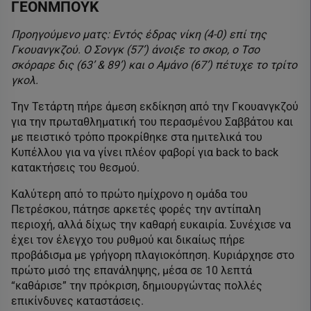
ΓΕΟΝΜΠΟΥΚ
Προηγούμενο ματς: Εντός έδρας νίκη (4-0) επί της
Γκουανγκζού. Ο Σονγκ (57’) άνοιξε το σκορ, ο Τσο
σκόραρε δις (63’ & 89’) και ο Αμάνο (67’) πέτυχε το τρίτο
γκολ.
Την Τετάρτη πήρε άμεση εκδίκηση από την Γκουανγκζού
για την πρωταθληματική του περασμένου Σαββάτου και
με πειστικό τρόπο προκρίθηκε στα ημιτελικά του
Κυπέλλου για να γίνει πλέον φαβορί για back to back
κατακτήσεις του θεσμού.
Καλύτερη από το πρώτο ημίχρονο η ομάδα του
Πετρέσκου, πάτησε αρκετές φορές την αντίπαλη
περιοχή, αλλά δίχως την καθαρή ευκαιρία. Συνέχισε να
έχει τον έλεγχο του ρυθμού και δικαίως πήρε
προβάδισμα με γρήγορη πλαγιοκόπηση. Κυριάρχησε στο
πρώτο μισό της επανάληψης, μέσα σε 10 λεπτά
“καθάρισε” την πρόκριση, δημιουργώντας πολλές
επικίνδυνες καταστάσεις.