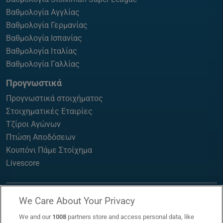
Βαθμολογία Αγγλίας
Βαθμολογία Γερμανίας
Βαθμολογία Ισπανίας
Βαθμολογία Ιταλίας
Βαθμολογία Γαλλίας
Προγνωστικά
Προγνωστικά στοιχήματος
Στοιχηματικές Εταιρίες
Τζίροι Αγώνων
Πτώση Αποδόσεων
Κουπόνι Πάμε Στοίχημα
Livescore
We Care About Your Privacy
We and our
1008
partners store and access personal data, like