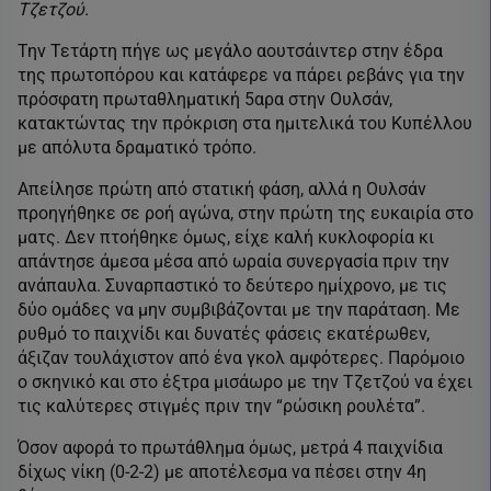
Τζετζού.
Την Τετάρτη πήγε ως μεγάλο αουτσάιντερ στην έδρα
της πρωτοπόρου και κατάφερε να πάρει ρεβάνς για την
πρόσφατη πρωταθληματική 5αρα στην Ουλσάν,
κατακτώντας την πρόκριση στα ημιτελικά του Κυπέλλου
με απόλυτα δραματικό τρόπο.
Απείλησε πρώτη από στατική φάση, αλλά η Ουλσάν
προηγήθηκε σε ροή αγώνα, στην πρώτη της ευκαιρία στο
ματς. Δεν πτοήθηκε όμως, είχε καλή κυκλοφορία κι
απάντησε άμεσα μέσα από ωραία συνεργασία πριν την
ανάπαυλα. Συναρπαστικό το δεύτερο ημίχρονο, με τις
δύο ομάδες να μην συμβιβάζονται με την παράταση. Με
ρυθμό το παιχνίδι και δυνατές φάσεις εκατέρωθεν,
άξιζαν τουλάχιστον από ένα γκολ αμφότερες. Παρόμοιο
ο σκηνικό και στο έξτρα μισάωρο με την Τζετζού να έχει
τις καλύτερες στιγμές πριν την “ρώσικη ρουλέτα”.
Όσον αφορά το πρωτάθλημα όμως, μετρά 4 παιχνίδια
δίχως νίκη (0-2-2) με αποτέλεσμα να πέσει στην 4η