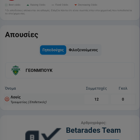
Best odds
Raising Odds
Fixed Odds
Decreasing Odds
* Οι αποδόσεις υπόκεινται σε αλλαγές. Ελέγξτε πάντα ότι είναι σωστές στην στοιχηματική που τοποθετείτε
το στοίχημα σας.
Απουσίες
Γηπεδούχος
Φιλοξενούμενος
ΓΕΟΝΜΠΟΥΚ
Όνομα
Συμμετοχές
Γκολ
Λουίς
12
0
Τραυματίας
( Επιθετικός)
Αρθρογράφος:
Betarades Team