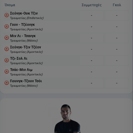
Όνομα
Συμμετοχές
Γκολ
Σεόνγκ-Ουκ Τζιν
-
-
Τραυματίας
(Επιθετικός)
Γουν - Τζέονγκ
-
-
Τραυματίας
(Αμυντικός)
Μιν Λι - Τσανγκ
-
-
Τραυματίας
(Μέσος)
Σεόνγκ-Τζιν Τζέον
-
-
Τραυματίας
(Αμυντικός)
Τζι-Σολ Λι
-
-
Τραυματίας
(Αμυντικός)
Τσάε-Μιν Λιμ
-
-
Τραυματίας
(Αμυντικός)
Γιουνγκ-Τζουν Τσόι
-
-
Τραυματίας
(Μέσος)