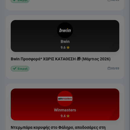
Ενεργή
Bwin
9.6
Bwin Προσφορά* ΧΩΡΙΣ ΚΑΤΑΘΕΣΗ 🎁 (Μάρτιος 2026)
03/03
Ενεργή
Winmasters
9.4
Ντερμπάρα κορυφής στο Φάληρο, αποδοσάρες στη