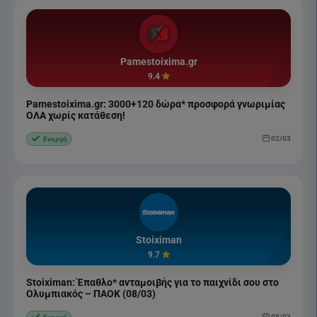
Pamestoixima.gr
9.4
Pamestoixima.gr: 3000+120 δώρα* προσφορά γνωριμίας
ΟΛΑ χωρίς κατάθεση!
02/03
Ενεργή
Stoiximan
9.7
Stoiximan: Έπαθλο* ανταμοιβής για το παιχνίδι σου στο
Ολυμπιακός – ΠΑΟΚ (08/03)
08/03