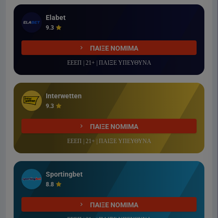
Elabet
9.3
ΠΑΙΞΕ ΝΟΜΙΜΑ
ΕΕΕΠ | 21+ | ΠΑΙΞΕ ΥΠΕΥΘΥΝΑ
Interwetten
9.3
ΠΑΙΞΕ ΝΟΜΙΜΑ
ΕΕΕΠ | 21+ | ΠΑΙΞΕ ΥΠΕΥΘΥΝΑ
Sportingbet
8.8
ΠΑΙΞΕ ΝΟΜΙΜΑ