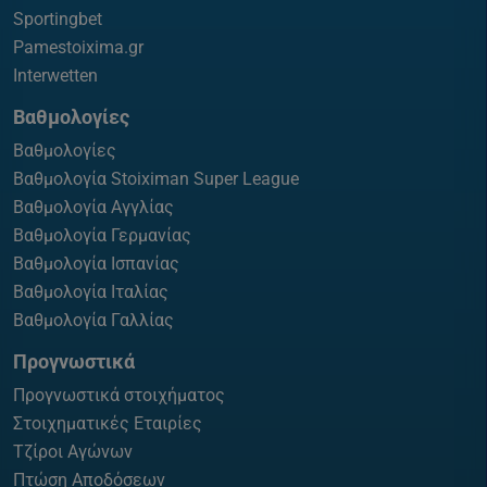
Sportingbet
Pamestoixima.gr
Interwetten
Βαθμολογίες
Βαθμολογίες
Βαθμολογία Stoiximan Super League
Βαθμολογία Αγγλίας
Βαθμολογία Γερμανίας
Βαθμολογία Ισπανίας
Βαθμολογία Ιταλίας
Βαθμολογία Γαλλίας
Προγνωστικά
Προγνωστικά στοιχήματος
Στοιχηματικές Εταιρίες
Τζίροι Αγώνων
Πτώση Αποδόσεων