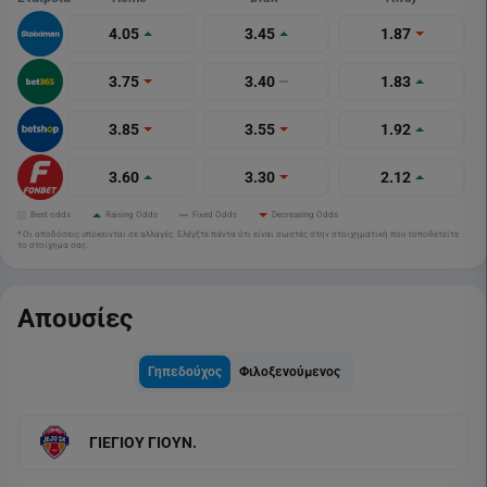
4.05
3.45
1.87
3.75
3.40
1.83
3.85
3.55
1.92
3.60
3.30
2.12
Best odds
Raising Odds
Fixed Odds
Decreasing Odds
* Οι αποδόσεις υπόκεινται σε αλλαγές. Ελέγξτε πάντα ότι είναι σωστές στην στοιχηματική που τοποθετείτε
το στοίχημα σας.
Απουσίες
Γηπεδούχος
Φιλοξενούμενος
ΓΙΕΓΙΟΥ ΓΙΟΥΝ.