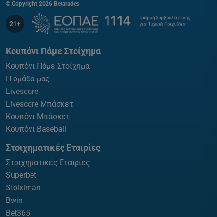
© Copyright 2026 Betarades
21+
Κουπόνι Πάμε Στοίχημα
Κουπόνι Πάμε Στοίχημα
Η ομάδα μας
Livescore
Livescore Μπάσκετ
Κουπόνι Μπάσκετ
Κουπόνι Baseball
Στοιχηματικές Εταιρίες
Στοιχηματικές Εταιρίες
Superbet
Stoiximan
Bwin
Bet365