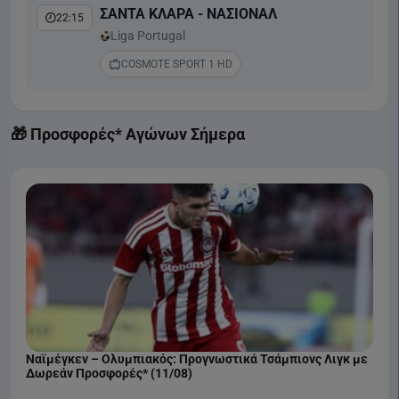
ΣΑΝΤΑ ΚΛΑΡΑ - ΝΑΣΙΟΝΑΛ
22:15
Liga Portugal
COSMOTE SPORT 1 HD
🎁 Προσφορές* Αγώνων Σήμερα
Ναϊμέγκεν – Ολυμπιακός: Προγνωστικά Τσάμπιονς Λιγκ με
Δωρεάν Προσφορές* (11/08)