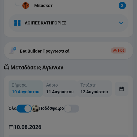
Μπάσκετ
3
ΛΟΙΠΕΣ ΚΑΤΗΓΟΡΙΕΣ
Hot
Bet Builder Προγνωστικά
📺 Μεταδόσεις Αγώνων
Σήμερα
Αύριο
Τετάρτη
Πέμπτη
10 Αυγούστου
11 Αυγούστου
12 Αυγούστου
13 Αυγούσ
Όλα
Ποδόσφαιρο
10.08.2026