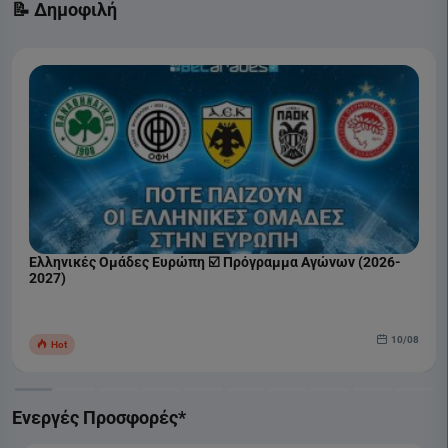
📝 Δημοφιλή
Ελληνικές Ομάδες Ευρώπη ☑️ Πρόγραμμα Αγώνων (2026-
2027)
10/08
Hot
Ενεργές Προσφορές*