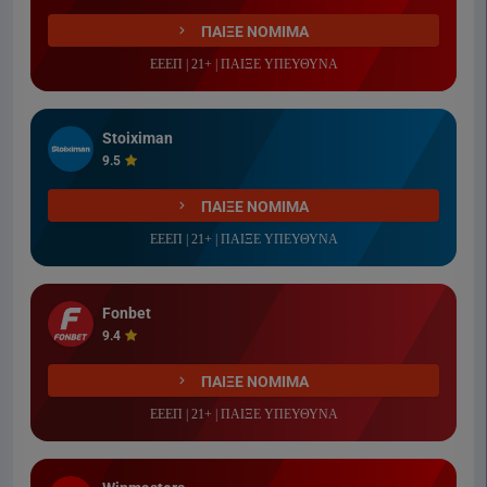
ΠΑΙΞΕ ΝΟΜΙΜΑ
ΕΕΕΠ | 21+ | ΠΑΙΞΕ ΥΠΕΥΘΥΝΑ
Stoiximan
9.5
ΠΑΙΞΕ ΝΟΜΙΜΑ
ΕΕΕΠ | 21+ | ΠΑΙΞΕ ΥΠΕΥΘΥΝΑ
Fonbet
9.4
ΠΑΙΞΕ ΝΟΜΙΜΑ
ΕΕΕΠ | 21+ | ΠΑΙΞΕ ΥΠΕΥΘΥΝΑ