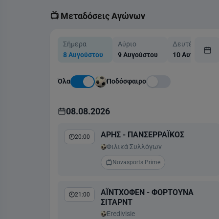
📺 Μεταδόσεις Αγώνων
Σήμερα
Αύριο
Δευτέρα
8 Αυγούστου
9 Αυγούστου
10 Αυγούστου
Όλα
Ποδόσφαιρο
08.08.2026
ΑΡΗΣ - ΠΑΝΣΕΡΡΑΪΚΟΣ
20:00
Φιλικά Συλλόγων
Novasports Prime
ΑΪΝΤΧΟΦΕΝ - ΦΟΡΤΟΥΝΑ
21:00
ΣΙΤΑΡΝΤ
Eredivisie