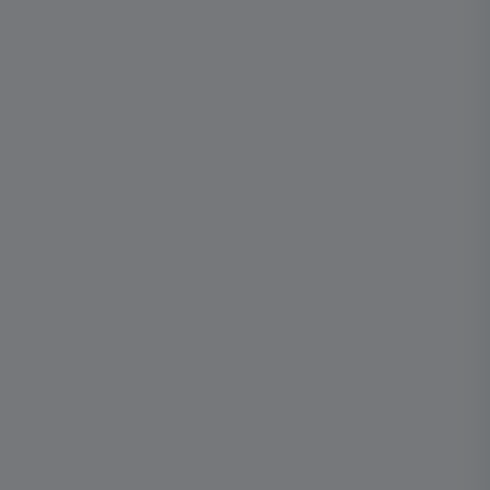
Σάββατο
15 Αυγούστου