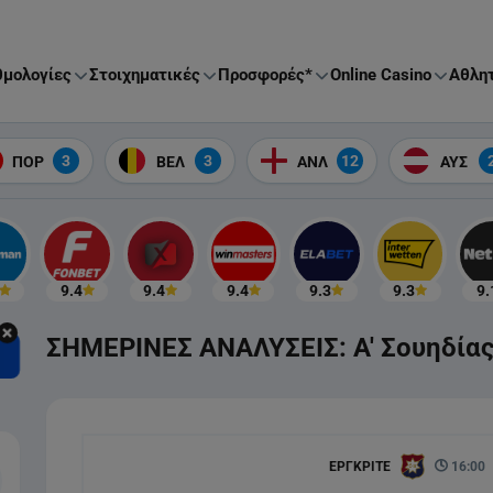
μολογίες
Στοιχηματικές
Προσφορές*
Online Casino
Αθλητ
3
3
12
ΠΟΡ
ΒΕΛ
ΑΝΛ
ΑΥΣ
9.4
9.4
9.4
9.3
9.3
9.
ΣΗΜΕΡΙΝΕΣ ΑΝΑΛΥΣΕΙΣ: Α' Σουηδία
ΕΡΓΚΡΙΤΕ
16:00