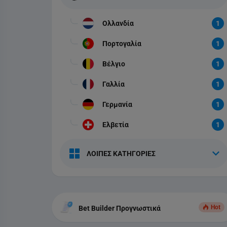
Ολλανδία
1
Πορτογαλία
1
Βέλγιο
1
Γαλλία
1
Γερμανία
1
Ελβετία
1
ΛΟΙΠΕΣ ΚΑΤΗΓΟΡΙΕΣ
Hot
Bet Builder Προγνωστικά