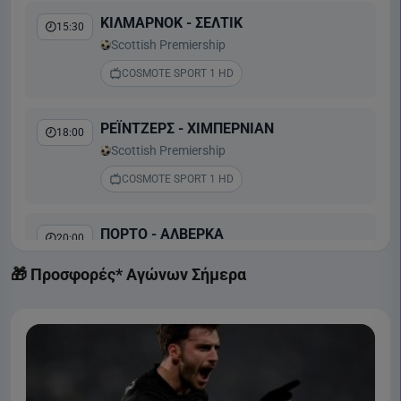
ΚΙΛΜΑΡΝΟΚ - ΣΕΛΤΙΚ
15:30
Scottish Premiership
COSMOTE SPORT 1 HD
ΡΕΪΝΤΖΕΡΣ - ΧΙΜΠΕΡΝΙΑΝ
18:00
Scottish Premiership
COSMOTE SPORT 1 HD
ΠΟΡΤΟ - ΑΛΒΕΡΚΑ
20:00
Liga Portugal
🎁 Προσφορές* Αγώνων Σήμερα
COSMOTE SPORT 2 HD
ΜΠΕΝΦΙΚΑ - ΑΚΑΝΤΕΜΙΚΑ ΒΙΣΕΟΥ
22:30
Liga Portugal
COSMOTE SPORT 1 HD