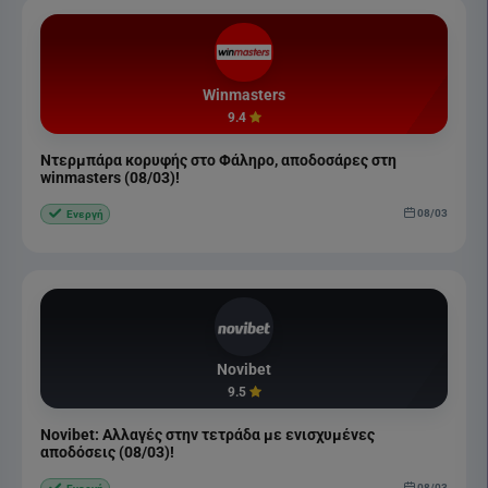
Winmasters
9.4
Ντερμπάρα κορυφής στο Φάληρο, αποδοσάρες στη
winmasters (08/03)!
08/03
Ενεργή
Novibet
9.5
Novibet: Αλλαγές στην τετράδα με ενισχυμένες
αποδόσεις (08/03)!
08/03