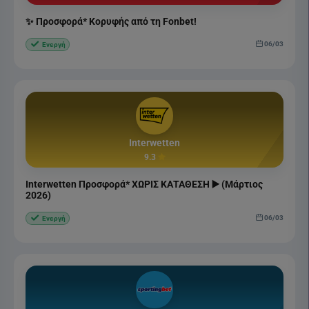
✨ Προσφορά* Κορυφής από τη Fonbet!
06/03
Ενεργή
Interwetten
9.3
Interwetten Προσφορά* ΧΩΡΙΣ ΚΑΤΑΘΕΣΗ ▶️ (Μάρτιος
2026)
06/03
Ενεργή