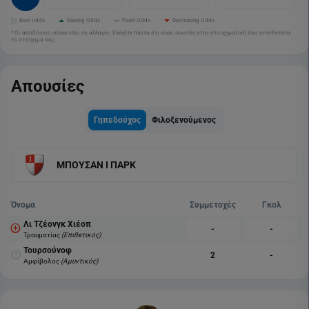
Best odds
Raising Odds
Fixed Odds
Decreasing Odds
* Οι αποδόσεις υπόκεινται σε αλλαγές. Ελέγξτε πάντα ότι είναι σωστές στην στοιχηματική που τοποθετείτε
το στοίχημα σας.
Απουσίες
Γηπεδούχος
Φιλοξενούμενος
ΜΠΟΥΣΑΝ Ι ΠΑΡΚ
Όνομα
Συμμετοχές
Γκολ
Λι Τζέονγκ Χιέοπ
-
-
Τραυματίας
(Επιθετικός)
Τουρσούνοφ
2
-
Αμφίβολος
(Αμυντικός)