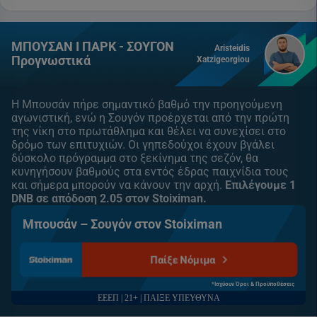
ΜΠΟΥΣΑΝ Ι ΠΑΡΚ - ΣΟΥΓΟΝ
Aristeidis
Προγνωστικά
Xatzigeorgiou
Η Μπουσάν πήρε σημαντικό βαθμό την προηγούμενη
αγωνιστική, ενώ η Σουγόν προέρχεται από την πρώτη
της νίκη στο πρωτάθλημα και θέλει να συνεχίσει στο
δρόμο των επιτυχιών.
Οι γηπεδούχοι έχουν βγάλει
δύσκολο πρόγραμμα στο ξεκίνημα της σεζόν, θα
κυνηγήσουν βαθμούς στα εντός έδρας παιχνίδια τους
και σήμερα μπορούν να κάνουν την αρχή.
Επιλέγουμε 1
DNB σε απόδοση 2.05 στον
Stoiximan
.
Μπουσάν – Σουγόν στον Stoiximan
Παίξε Νόμιμα
*Ισχύουν Όροι & Προϋποθέσεις
ΕΕΕΠ | 21+ | ΠΑΙΞΕ ΥΠΕΥΘΥΝΑ