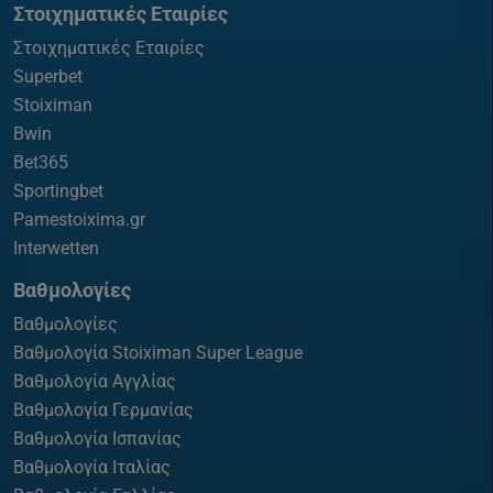
Στοιχηματικές Εταιρίες
Στοιχηματικές Εταιρίες
Superbet
Stoiximan
Bwin
Bet365
Sportingbet
Pamestoixima.gr
Interwetten
Βαθμολογίες
Βαθμολογίες
Βαθμολογία Stoiximan Super League
Βαθμολογία Αγγλίας
Βαθμολογία Γερμανίας
Βαθμολογία Ισπανίας
Βαθμολογία Ιταλίας