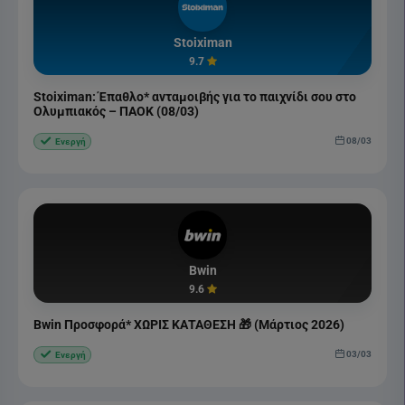
Stoiximan
9.7
Stoiximan: Έπαθλο* ανταμοιβής για το παιχνίδι σου στο
Ολυμπιακός – ΠΑΟΚ (08/03)
08/03
Ενεργή
Bwin
9.6
Bwin Προσφορά* ΧΩΡΙΣ ΚΑΤΑΘΕΣΗ 🎁 (Μάρτιος 2026)
03/03
Ενεργή