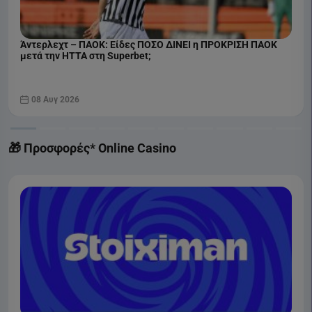
Άντερλεχτ – ΠΑΟΚ: Είδες ΠΟΣΟ ΔΙΝΕΙ η ΠΡΟΚΡΙΣΗ ΠΑΟΚ
μετά την ΗΤΤΑ στη Superbet;
08 Αυγ 2026
🎁 Προσφορές* Online Casino