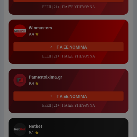
ΕΕΕΠ | 21+ | ΠΑΙΞΕ ΥΠΕΥΘΥΝΑ
Winmasters
9.4
ΠΑΙΞΕ ΝΟΜΙΜΑ
ΕΕΕΠ | 21+ | ΠΑΙΞΕ ΥΠΕΥΘΥΝΑ
Pamestoixima.gr
9.4
ΠΑΙΞΕ ΝΟΜΙΜΑ
ΕΕΕΠ | 21+ | ΠΑΙΞΕ ΥΠΕΥΘΥΝΑ
Netbet
9.1