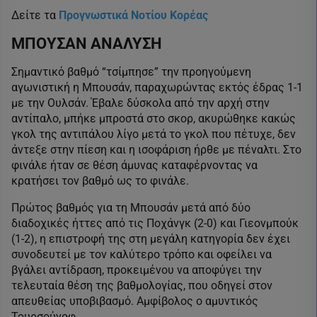
Δείτε τα
Προγνωστικά Νοτίου Κορέας
ΜΠΟΥΣΑΝ ΑΝΑΛΥΣΗ
Σημαντικό βαθμό “τσίμπησε” την προηγούμενη
αγωνιστική η Μπουσάν, παραχωρώντας εκτός έδρας 1-1
με την Ουλσάν. Έβαλε δύσκολα από την αρχή στην
αντίπαλο, μπήκε μπροστά στο σκορ, ακυρώθηκε κακώς
γκολ της αντιπάλου λίγο μετά το γκολ που πέτυχε, δεν
άντεξε στην πίεση και η ισοφάριση ήρθε με πέναλτι. Στο
φινάλε ήταν σε θέση άμυνας καταφέρνοντας να
κρατήσει τον βαθμό ως το φινάλε.
Πρώτος βαθμός για τη Μπουσάν μετά από δύο
διαδοχικές ήττες από τις Ποχάνγκ (2-0) και Γιεονμπούκ
(1-2), η επιστροφή της στη μεγάλη κατηγορία δεν έχει
συνοδευτεί με τον καλύτερο τρόπο και οφείλει να
βγάλει αντίδραση, προκειμένου να αποφύγει την
τελευταία θέση της βαθμολογίας, που οδηγεί στον
απευθείας υποβιβασμό. Αμφίβολος ο αμυντικός
Τουρσούνοφ.