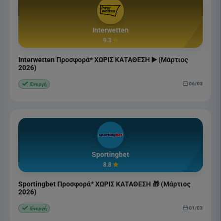
Interwetten
9.3
Interwetten Προσφορά* ΧΩΡΙΣ ΚΑΤΑΘΕΣΗ ▶️ (Μάρτιος
2026)
06/03
Ενεργή
Sportingbet
8.8
Sportingbet Προσφορά* ΧΩΡΙΣ ΚΑΤΑΘΕΣΗ 🎁 (Μάρτιος
2026)
01/03
Ενεργή