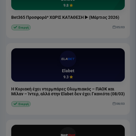
9.8
Bet365 Προσφορά* ΧΩΡΙΣ ΚΑΤΑΘΕΣΗ ▶️ (Μάρτιος 2026)
05/03
Ενεργή
Elabet
9.3
Η Κυριακή έχει ντερμπάρες Ολυμπιακός – ΠΑΟΚ και
Μίλαν – Ίντερ, αλλά στην Elabet δεν έχει Γκανιότα (08/03)
08/03
Ενεργή