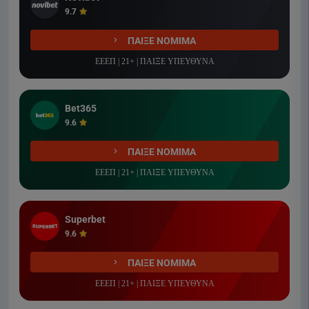
9.7
ΠΑΙΞΕ ΝΟΜΙΜΑ
ΕΕΕΠ | 21+ | ΠΑΙΞΕ ΥΠΕΥΘΥΝΑ
Bet365
9.6
ΠΑΙΞΕ ΝΟΜΙΜΑ
ΕΕΕΠ | 21+ | ΠΑΙΞΕ ΥΠΕΥΘΥΝΑ
Superbet
9.6
ΠΑΙΞΕ ΝΟΜΙΜΑ
ΕΕΕΠ | 21+ | ΠΑΙΞΕ ΥΠΕΥΘΥΝΑ