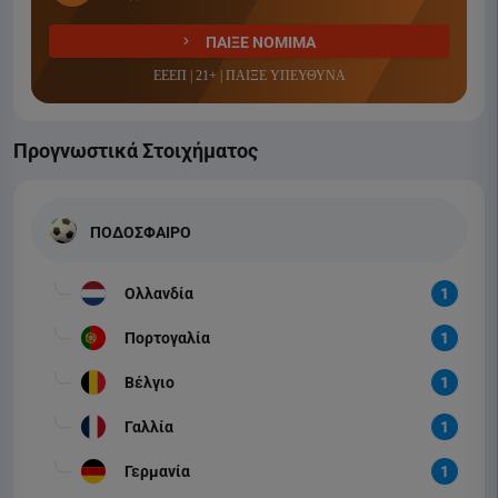
ΠΑΙΞΕ ΝΟΜΙΜΑ
ΕΕΕΠ | 21+ | ΠΑΙΞΕ ΥΠΕΥΘΥΝΑ
Προγνωστικά Στοιχήματος
ΠΟΔΟΣΦΑΙΡΟ
Ολλανδία
1
Πορτογαλία
1
Βέλγιο
1
Γαλλία
1
Γερμανία
1