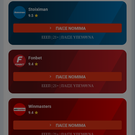
Stoiximan
9.5
ΠΑΙΞΕ ΝΟΜΙΜΑ
ΕΕΕΠ | 21+ | ΠΑΙΞΕ ΥΠΕΥΘΥΝΑ
Fonbet
9.4
ΠΑΙΞΕ ΝΟΜΙΜΑ
ΕΕΕΠ | 21+ | ΠΑΙΞΕ ΥΠΕΥΘΥΝΑ
Winmasters
9.4
ΠΑΙΞΕ ΝΟΜΙΜΑ
ΕΕΕΠ | 21+ | ΠΑΙΞΕ ΥΠΕΥΘΥΝΑ