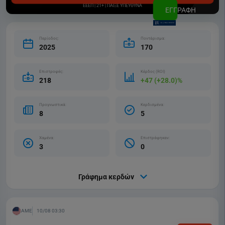
ΕΕΕΠ | 21+ | ΠΑΙΞΕ ΥΠΕΥΘΥΝΑ
και
ΕΓΓΡΑΦΗ
Πρ
Περίοδος:
Ποντάρισμα:
ΕΓΓ
2025
170
Επιστροφές:
Κέρδος (ROI)
218
+47 (+28.0)%
Προγνωστικά:
Κερδισμένα:
8
5
Χαμένα:
Επιστράφηκαν:
3
0
Γράφημα κερδών
AME
10/08 03:30