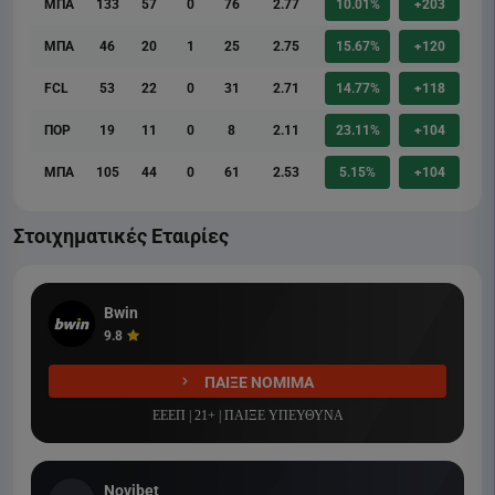
ΜΠΑ
133
57
0
76
2.77
10.01%
+203
ΜΠΑ
46
20
1
25
2.75
15.67%
+120
FCL
53
22
0
31
2.71
14.77%
+118
ΠΟΡ
19
11
0
8
2.11
23.11%
+104
ΜΠΑ
105
44
0
61
2.53
5.15%
+104
Στοιχηματικές Εταιρίες
Bwin
9.8
ΠΑΙΞΕ ΝΟΜΙΜΑ
ΕΕΕΠ | 21+ | ΠΑΙΞΕ ΥΠΕΥΘΥΝΑ
Novibet