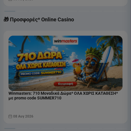
🎁 Προσφορές* Online Casino
Winmasters: 710 Μοναδικά Δώρα* ΟΛΑ ΧΩΡΙΣ ΚΑΤΑΘΕΣΗ*
με promo code SUMMER710
08 Αυγ 2026