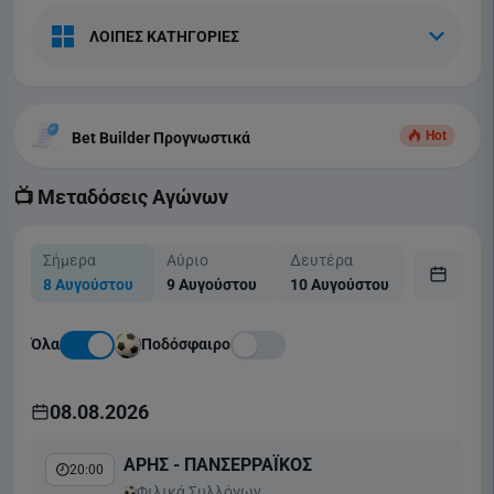
ΛΟΙΠΕΣ ΚΑΤΗΓΟΡΙΕΣ
Hot
Bet Builder Προγνωστικά
📺 Μεταδόσεις Αγώνων
Σήμερα
Αύριο
Δευτέρα
Τρίτη
8 Αυγούστου
9 Αυγούστου
10 Αυγούστου
11 Αυγούσ
Όλα
Ποδόσφαιρο
08.08.2026
ΑΡΗΣ - ΠΑΝΣΕΡΡΑΪΚΟΣ
20:00
Φιλικά Συλλόγων