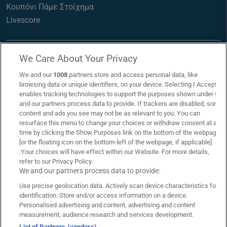
Κουπόνι Πάμε Στοίχημα
Livescore
We Care About Your Privacy
We and our
1008
partners store and access personal data, like
browsing data or unique identifiers, on your device. Selecting I Accept
enables tracking technologies to support the purposes shown under we
and our partners process data to provide. If trackers are disabled, some
content and ads you see may not be as relevant to you. You can
resurface this menu to change your choices or withdraw consent at any
time by clicking the Show Purposes link on the bottom of the webpage
[or the floating icon on the bottom-left of the webpage, if applicable]
.Your choices will have effect within our Website. For more details,
refer to our Privacy Policy.
Επικοινωνία
Links
We and our partners process data to provide:
Use precise geolocation data. Actively scan device characteristics for
Όροι Χρήσης
Πολιτική Απορρήτου
identification. Store and/or access information on a device.
Personalised advertising and content, advertising and content
Πολιτική Χρήσης Cookies
Υπεύθυνος Στοιχηματισμός
measurement, audience research and services development.
List of Partners (vendors)