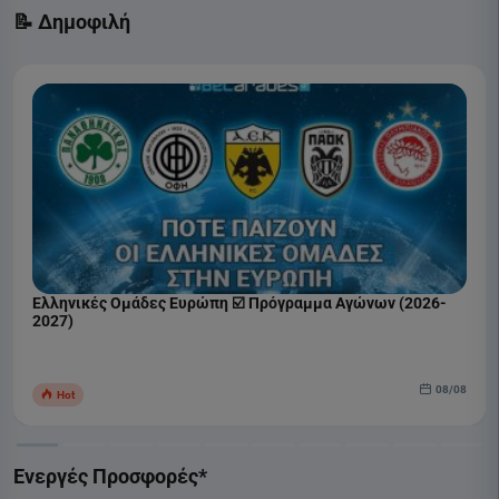
📝 Δημοφιλή
Ελληνικές Ομάδες Ευρώπη ☑️ Πρόγραμμα Αγώνων (2026-
2027)
08/08
Hot
Ενεργές Προσφορές*