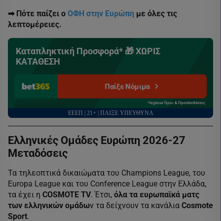
➡ Πότε παίζει ο
ΟΦΗ στην Ευρώπη
με όλες τις
λεπτομέρειες.
Καταπληκτική Προσφορά* 🎁 ΧΩΡΙΣ
ΚΑΤΑΘΕΣΗ
Παίξε Νόμιμα
*Ισχύουν Όροι & Προϋποθέσεις
ΕΕΕΠ | 21+ | ΠΑΙΞΕ ΥΠΕΥΘΥΝΑ
Ελληνικές Ομάδες Ευρώπη 2026-27
Μεταδόσεις
Τα τηλεοπτικά δικαιώματα του Champions League, του
Europa League και του Conference League στην Ελλάδα,
τα έχει η
COSMOTE TV
. Έτσι,
όλα τα ευρωπαϊκά ματς
των ελληνικών ομάδω
ν τα δείχνουν τα κανάλια
Cosmote
Sport
.