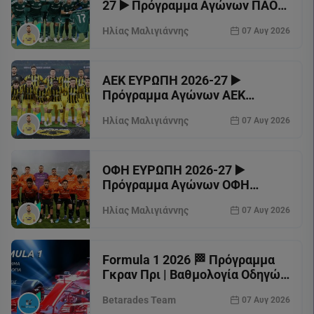
27 ▶️ Πρόγραμμα Αγώνων ΠΑΟ
Conference League
Ηλίας Μαλιγιάννης
07 Αυγ 2026
ΑΕΚ ΕΥΡΩΠΗ 2026-27 ▶️
Πρόγραμμα Αγώνων ΑΕΚ
Champions League
Ηλίας Μαλιγιάννης
07 Αυγ 2026
ΟΦΗ ΕΥΡΩΠΗ 2026-27 ▶️
Πρόγραμμα Αγώνων ΟΦΗ
Europa League
Ηλίας Μαλιγιάννης
07 Αυγ 2026
Formula 1 2026 🏁 Πρόγραμμα
Γκραν Πρι | Βαθμολογία Οδηγών
| Κανάλι
Betarades Team
07 Αυγ 2026