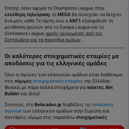
Επίσης, όσον αφορά το Champions League, στην
ελεύθερη τηλεόραση
, το
MEGA
θα συνεχίσει να δείχνει
ένα ματς κάθε Τετάρτη, ενώ ο
ANT1
εξασφάλισε τη
μετάδοση αγώνων από το Europa League και το
Conference League,
αρχής γεννομένης από τον
Σεπτέμβριο και τα παιχνίδια ομίλων
.
Οι καλύτερες στοιχηματικές εταιρίες με
αποδόσεις για τις ελληνικές ομάδες
Όλοι οι αγώνες των ελληνικών ομάδων είναι διαθέσιμοι
στις
νόμιμες
στοιχηματικές εταιρίες
της Ελλάδας.
Φυσικά, με πάρα πολλά στοιχήματα για
παίκτες
,
Bet
Builder
και άλλα!
Συνεπώς, στο
Betarades.gr
διαβάζεις τις
αναλύσεις
αγώνων
των ελληνικών ομάδων στην Ευρώπη και
ποντάρεις νόμιμα στις παρακάτω
στοιχηματικές
: