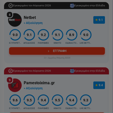
Εγκεκριμένο τον Αύγουστο 2026
Εγκεκριμένο στην Ελλάδα
8
Netbet
9.1
> Αξιολόγηση
9.0
9.1
9.2
9.1
8.9
9.0
ΕΞΥΠΗΡΕΤΗΣΗ
ΑΠΟΔΟΣΕΙΣ
ΠΛΗΡΩΜΕΣ
ΚΙΝΗΤΟ
ΕΙΔΙΚΑ ΣΤΟΙΧ.
LIVE BETTING
ΕΓΓΡΑΦΗ
21+ |Αρμόδιος Ρυθμιστής ΕΕΕΠ
Εγκεκριμένο τον Αύγουστο 2026
Εγκεκριμένο στην Ελλάδα
9
Pamestoixima.gr
9.4
> Αξιολόγηση
9.6
9.5
9.4
9.5
9.4
9.3
ΕΞΥΠΗΡΕΤΗΣΗ
ΑΠΟΔΟΣΕΙΣ
ΠΛΗΡΩΜΕΣ
ΚΙΝΗΤΟ
ΕΙΔΙΚΑ ΣΤΟΙΧ.
LIVE BETTING