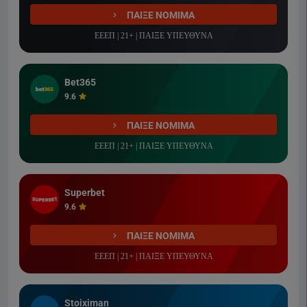
ΠΑΙΞΕ ΝΟΜΙΜΑ
ΕΕΕΠ | 21+ | ΠΑΙΞΕ ΥΠΕΥΘΥΝΑ
Bet365
9.6
ΠΑΙΞΕ ΝΟΜΙΜΑ
ΕΕΕΠ | 21+ | ΠΑΙΞΕ ΥΠΕΥΘΥΝΑ
Superbet
9.6
ΠΑΙΞΕ ΝΟΜΙΜΑ
ΕΕΕΠ | 21+ | ΠΑΙΞΕ ΥΠΕΥΘΥΝΑ
Stoiximan