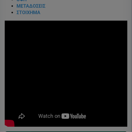
ΜΕΤΑΔΟΣΕΙΣ
ΣΤΟΙΧΗΜΑ