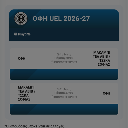
ΟΦΗ UEL 2026-27
📆 Playoffs
ΜΑΚΑΜΠΙ
1ο Ματς
ΤΕΛ ΑΒΙΒ /
Πέμπτη 20/08
ΟΦΗ
ΤΣΣΚΑ
COSMOTE SPORT
ΣΟΦΙΑΣ
ΜΑΚΑΜΠΙ
2ο Ματς
ΤΕΛ ΑΒΙΒ /
Πέμπτη 27/08
ΟΦΗ
ΤΣΣΚΑ
COSMOTE SPORT
ΣΟΦΙΑΣ
*Οι αποδόσεις υπόκεινται σε αλλαγές.