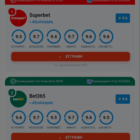
Εγκεκριμένο τον Αύγουστο 2026
Εγκεκριμένο στην Ελλάδα
1
Superbet
9.6
> Αξιολόγηση
9.5
9.7
9.4
9.7
9.6
9.6
ΕΞΥΠΗΡΕΤΗΣΗ
ΑΠΟΔΟΣΕΙΣ
ΠΛΗΡΩΜΕΣ
ΚΙΝΗΤΟ
ΕΙΔΙΚΑ ΣΤΟΙΧ.
LIVE BETTING
ΕΓΓΡΑΦΗ
21+ |Αρμόδιος Ρυθμιστής ΕΕΕΠ
Εγκεκριμένο τον Αύγουστο 2026
Εγκεκριμένο στην Ελλάδα
2
Bet365
9.6
> Αξιολόγηση
9.6
9.7
9.5
9.7
9.6
9.5
ΕΞΥΠΗΡΕΤΗΣΗ
ΑΠΟΔΟΣΕΙΣ
ΠΛΗΡΩΜΕΣ
ΚΙΝΗΤΟ
ΕΙΔΙΚΑ ΣΤΟΙΧ.
LIVE BETTING
ΕΓΓΡΑΦΗ