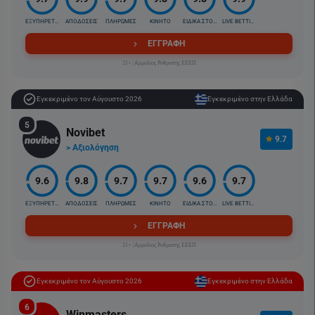
ΕΞΥΠΗΡΕΤΗΣΗ
ΑΠΟΔΟΣΕΙΣ
ΠΛΗΡΩΜΕΣ
ΚΙΝΗΤΟ
ΕΙΔΙΚΑ ΣΤΟΙΧ.
LIVE BETTING
ΕΓΓΡΑΦΗ
21+ |Αρμόδιος Ρυθμιστής ΕΕΕΠ
Εγκεκριμένο τον Αύγουστο 2026
Εγκεκριμένο στην Ελλάδα
5
Novibet
9.7
> Αξιολόγηση
9.6
9.8
9.7
9.7
9.6
9.7
ΕΞΥΠΗΡΕΤΗΣΗ
ΑΠΟΔΟΣΕΙΣ
ΠΛΗΡΩΜΕΣ
ΚΙΝΗΤΟ
ΕΙΔΙΚΑ ΣΤΟΙΧ.
LIVE BETTING
ΕΓΓΡΑΦΗ
21+ |Αρμόδιος Ρυθμιστής ΕΕΕΠ
Εγκεκριμένο τον Αύγουστο 2026
Εγκεκριμένο στην Ελλάδα
6
Winmasters