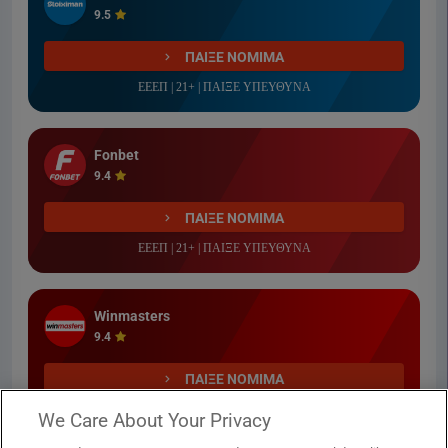
9.5
ΠΑΙΞΕ ΝΟΜΙΜΑ
ΕΕΕΠ | 21+ | ΠΑΙΞΕ ΥΠΕΥΘΥΝΑ
Fonbet
9.4
ΠΑΙΞΕ ΝΟΜΙΜΑ
ΕΕΕΠ | 21+ | ΠΑΙΞΕ ΥΠΕΥΘΥΝΑ
Winmasters
9.4
ΠΑΙΞΕ ΝΟΜΙΜΑ
ΕΕΕΠ | 21+ | ΠΑΙΞΕ ΥΠΕΥΘΥΝΑ
We Care About Your Privacy