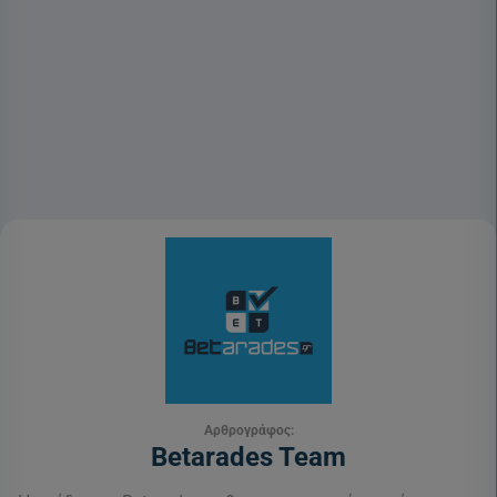
Αρθρογράφος:
Betarades Team