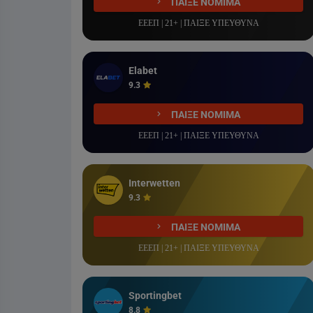
ΠΑΙΞΕ ΝΟΜΙΜΑ
ΕΕΕΠ | 21+ | ΠΑΙΞΕ ΥΠΕΥΘΥΝΑ
Elabet
9.3
ΠΑΙΞΕ ΝΟΜΙΜΑ
ΕΕΕΠ | 21+ | ΠΑΙΞΕ ΥΠΕΥΘΥΝΑ
Interwetten
9.3
ΠΑΙΞΕ ΝΟΜΙΜΑ
ΕΕΕΠ | 21+ | ΠΑΙΞΕ ΥΠΕΥΘΥΝΑ
Sportingbet
8.8