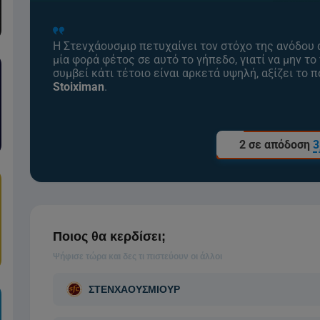
Η Στενχάουσμιρ πετυχαίνει τον στόχο της ανόδου α
μία φορά φέτος σε αυτό το γήπεδο, γιατί να μην το
συμβεί κάτι τέτοιο είναι αρκετά υψηλή, αξίζει το 
Stoiximan
.
2 σε απόδοση
3