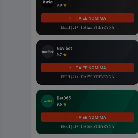
9.8
ΠΑΙΞΕ ΝΟΜΙΜΑ
ΕΕΕΠ | 21+ | ΠΑΙΞΕ ΥΠΕΥΘΥΝΑ
Novibet
9.7
ΠΑΙΞΕ ΝΟΜΙΜΑ
ΕΕΕΠ | 21+ | ΠΑΙΞΕ ΥΠΕΥΘΥΝΑ
Bet365
9.6
ΠΑΙΞΕ ΝΟΜΙΜΑ
ΕΕΕΠ | 21+ | ΠΑΙΞΕ ΥΠΕΥΘΥΝΑ