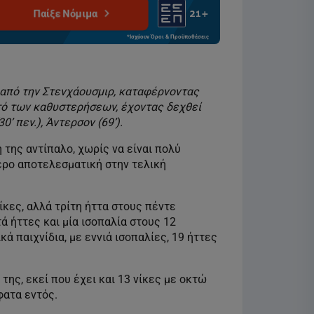
Παίξε Νόμιμα
*Ισχύουν Όροι & Προϋποθέσεις
 από την Στενχάουσμιρ, καταφέρνοντας
τό των καθυστερήσεων, έχοντας δεχθεί
0’ πεν.), Άντερσον (69’).
 της αντίπαλο, χωρίς να είναι πολύ
ερο αποτελεσματική στην τελική
ίκες, αλλά τρίτη ήττα στους πέντε
ά ήττες και μία ισοπαλία στους 12
ά παιχνίδια, με εννιά ισοπαλίες, 19 ήττες
της, εκεί που έχει και 13 νίκες με οκτώ
φατα εντός.