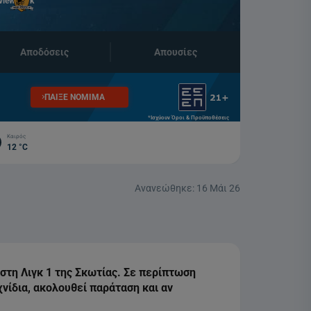
view Park
Αποδόσεις
Απουσίες
ΠΑΙΞΕ ΝΟΜΙΜΑ
*Ισχύουν Όροι & Προϋποθέσεις
Καιρός
12 °C
Ανανεώθηκε:
16 Μάι 26
 στη Λιγκ 1 της Σκωτίας. Σε περίπτωση
χνίδια, ακολουθεί παράταση και αν