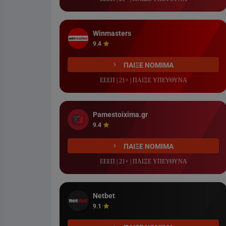
Winmasters
9.4
ΠΑΙΞΕ ΝΟΜΙΜΑ
ΕΕΕΠ | 21+ | ΠΑΙΞΕ ΥΠΕΥΘΥΝΑ
Pamestoixima.gr
9.4
ΠΑΙΞΕ ΝΟΜΙΜΑ
ΕΕΕΠ | 21+ | ΠΑΙΞΕ ΥΠΕΥΘΥΝΑ
Netbet
9.1