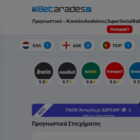
Στοίχημα
Προγνωστικά
Κουπόνι
Αναλύσεις
SuperSocial
Βαθ
1
3
1
ΟΛΛ
ΑΛΚ
ΠΟΡ
9.8
9.7
9.6
9.6
9.5
ΝΕΟ
ΠΑΟK-Άντερλεχτ ΔΩΡΕΑΝ* 🎁
ΕΕΕΠ | 21+ | ΠΑΙΞΕ ΥΠΕΥΘΥΝΑ
Προγνωστικά Στοιχήματος