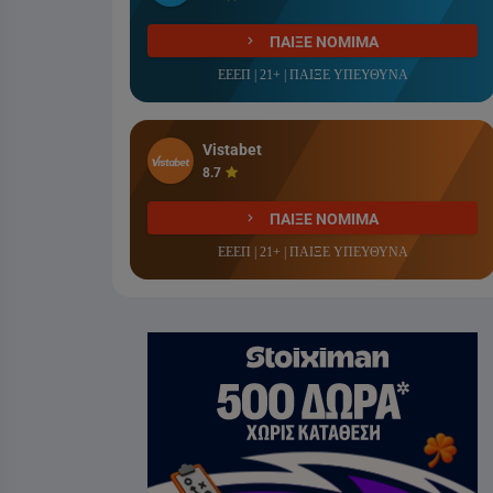
ΠΑΙΞΕ ΝΟΜΙΜΑ
ΕΕΕΠ | 21+ | ΠΑΙΞΕ ΥΠΕΥΘΥΝΑ
Vistabet
8.7
ΠΑΙΞΕ ΝΟΜΙΜΑ
ΕΕΕΠ | 21+ | ΠΑΙΞΕ ΥΠΕΥΘΥΝΑ