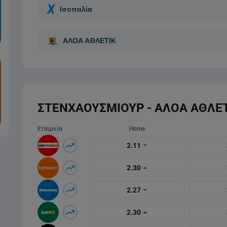
ΣΤΕΝΧΑΟΥΣΜΙΟΥΡ - ΑΛΟΑ ΑΘΛΕΤ
Εταιρεία
Home
2.11
2.30
2.27
2.30