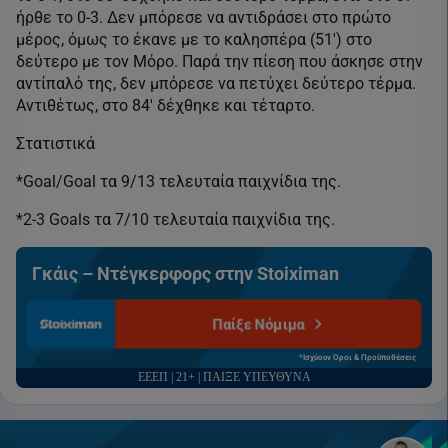
ήρθε το 0-3. Δεν μπόρεσε να αντιδράσει στο πρώτο
μέρος, όμως το έκανε με το καλησπέρα (51′) στο
δεύτερο με τον Μόρο. Παρά την πίεση που άσκησε στην
αντίπαλό της, δεν μπόρεσε να πετύχει δεύτερο τέρμα.
Αντιθέτως, στο 84′ δέχθηκε και τέταρτο.
Στατιστικά
*Goal/Goal τα 9/13 τελευταία παιχνίδια της.
*2-3 Goals τα 7/10 τελευταία παιχνίδια της.
Γκάις – Ντέγκερφορς στην Stoiximan
Παίξε Νόμιμα
*Ισχύουν Όροι & Προϋποθέσεις
ΕΕΕΠ | 21+ | ΠΑΙΞΕ ΥΠΕΥΘΥΝΑ