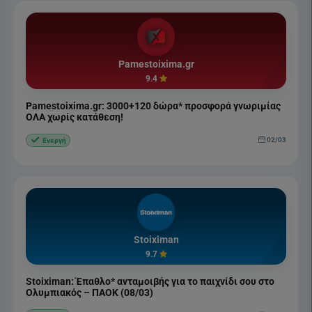
Pamestoixima.gr
9.4
Pamestoixima.gr: 3000+120 δώρα* προσφορά γνωριμίας
ΟΛΑ χωρίς κατάθεση!
02/03
Ενεργή
Stoiximan
9.7
Stoiximan: Έπαθλο* ανταμοιβής για το παιχνίδι σου στο
Ολυμπιακός – ΠΑΟΚ (08/03)