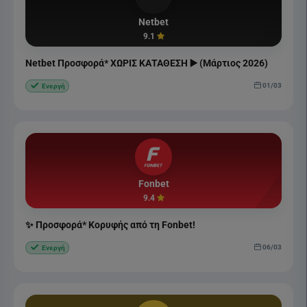
Netbet
9.1
Netbet Προσφορά* ΧΩΡΙΣ ΚΑΤΑΘΕΣΗ ▶️ (Μάρτιος 2026)
01/03
Ενεργή
Fonbet
9.4
✨ Προσφορά* Κορυφής από τη Fonbet!
06/03
Ενεργή