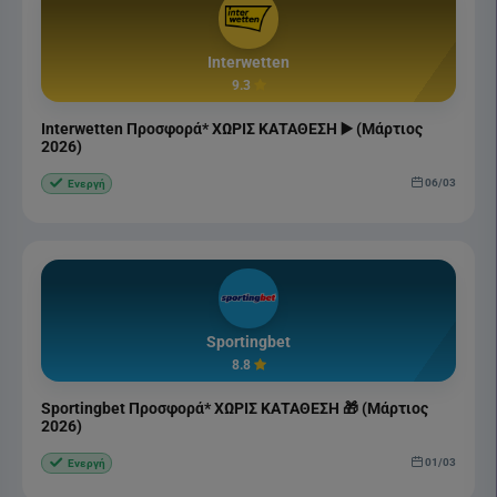
Interwetten
9.3
Interwetten Προσφορά* ΧΩΡΙΣ ΚΑΤΑΘΕΣΗ ▶️ (Μάρτιος
2026)
06/03
Ενεργή
Sportingbet
8.8
Sportingbet Προσφορά* ΧΩΡΙΣ ΚΑΤΑΘΕΣΗ 🎁 (Μάρτιος
2026)
01/03
Ενεργή