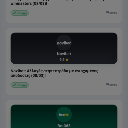
winmasters (08/03)!
08/03
Ενεργή
Novibet
9.5
Novibet: Αλλαγές στην τετράδα με ενισχυμένες
αποδόσεις (08/03)!
08/03
Ενεργή
Bet365