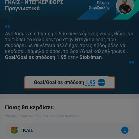
ΓΚΑΙΣ - ΝΤΕΓΚΕΡΦΟΡΣ
Πέτρος
Προγνωστικά
Χαριζακλής
Ανεβασμένη η Γκάις με δύο συνεχόμενες νίκες, θέλει να
τριτώσει το καλό κόντρα στην Ντέγκερφορς που
σκοράρει με συνέπεια αλλά έχει τρεις εβδομάδες να
κερδίσει. Χαμηλά ο άσος, το Goal/Goal καλοπληρώνει.
Goal/Goal σε απόδοση 1.95
στην
Stoiximan
.
Goal/Goal σε απόδοση
1.95