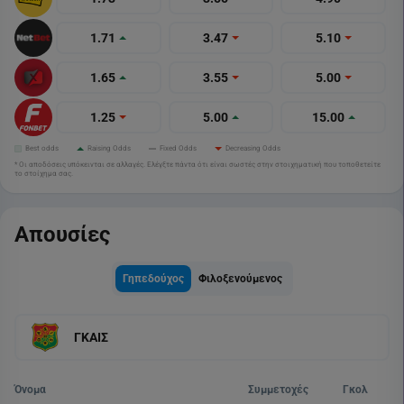
1.71
3.47
5.10
1.65
3.55
5.00
1.25
5.00
15.00
Best odds
Raising Odds
Fixed Odds
Decreasing Odds
* Οι αποδόσεις υπόκεινται σε αλλαγές. Ελέγξτε πάντα ότι είναι σωστές στην στοιχηματική που τοποθετείτε
το στοίχημα σας.
Απουσίες
Γηπεδούχος
Φιλοξενούμενος
ΓΚΑΙΣ
Όνομα
Συμμετοχές
Γκολ