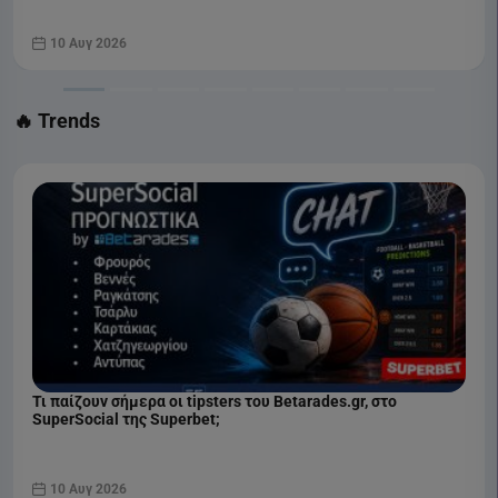
10 Αυγ 2026
🔥 Trends
Τι παίζουν σήμερα οι tipsters του Betarades.gr, στο
SuperSocial της Superbet;
10 Αυγ 2026