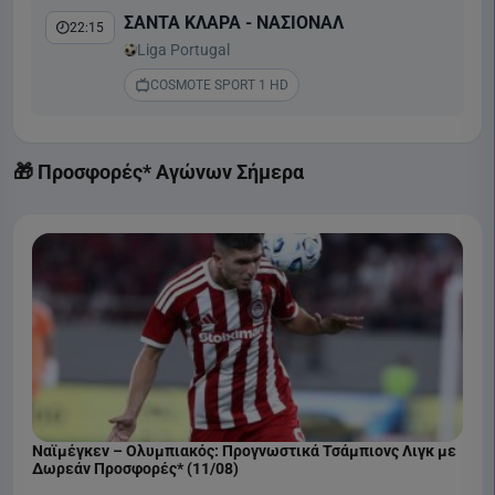
ΣΑΝΤΑ ΚΛΑΡΑ - ΝΑΣΙΟΝΑΛ
22:15
Liga Portugal
COSMOTE SPORT 1 HD
🎁 Προσφορές* Αγώνων Σήμερα
Ναϊμέγκεν – Ολυμπιακός: Προγνωστικά Τσάμπιονς Λιγκ με
Δωρεάν Προσφορές* (11/08)