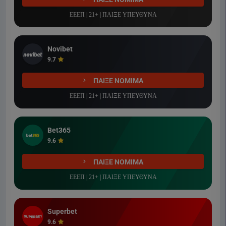
ΕΕΕΠ | 21+ | ΠΑΙΞΕ ΥΠΕΥΘΥΝΑ
Novibet
9.7
ΠΑΙΞΕ ΝΟΜΙΜΑ
ΕΕΕΠ | 21+ | ΠΑΙΞΕ ΥΠΕΥΘΥΝΑ
Bet365
9.6
ΠΑΙΞΕ ΝΟΜΙΜΑ
ΕΕΕΠ | 21+ | ΠΑΙΞΕ ΥΠΕΥΘΥΝΑ
Superbet
9.6