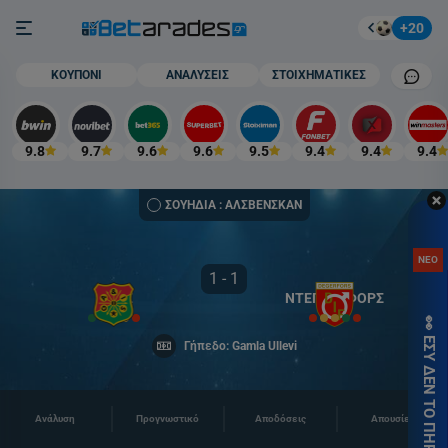
Στοίχημα
Burger button
+20
Mobile cham
ΚΟΥΠΟΝΙ
ΑΝΑΛΥΣΕΙΣ
ΣΤΟΙΧΗΜΑΤΙΚΕΣ
9.8
9.7
9.6
9.6
9.5
9.4
9.4
9.4
ΣΟΥΗΔΙΑ : ΑΛΣΒΕΝΣΚΑΝ
ΑΠΟ
Νέο
ΝΕΟ
στη
1 - 1
ΓΚΑΙΣ
ΝΤΕΓΚΕΡΦΟΡΣ
ΕΠΙ
👀 ΕΣΥ ΔΕΝ ΤΟ ΠΗΡΕΣ; 🎁
ΠΡ
ΧΩΡ
Γήπεδο: Gamla Ullevi
ΚΑΤ
Εγγ
Ανάλυση
Προγνωστικό
Αποδόσεις
Απουσίες
Supe
με 