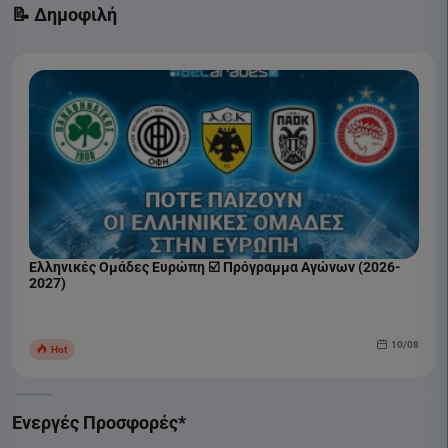
📝 Δημοφιλή
Ελληνικές Ομάδες Ευρώπη ☑️ Πρόγραμμα Αγώνων (2026-
2027)
10/08
Hot
Ενεργές Προσφορές*