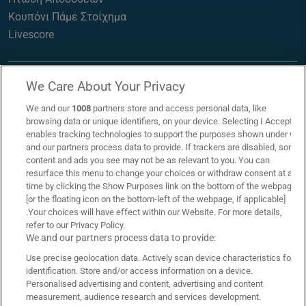
Κουπόνι Πάμε Στοίχημα
Livescore
We Care About Your Privacy
We and our
1008
partners store and access personal data, like
browsing data or unique identifiers, on your device. Selecting I Accept
enables tracking technologies to support the purposes shown under we
and our partners process data to provide. If trackers are disabled, some
content and ads you see may not be as relevant to you. You can
resurface this menu to change your choices or withdraw consent at any
time by clicking the Show Purposes link on the bottom of the webpage
[or the floating icon on the bottom-left of the webpage, if applicable]
.Your choices will have effect within our Website. For more details,
refer to our Privacy Policy.
Επικοινωνία
Links
We and our partners process data to provide:
Use precise geolocation data. Actively scan device characteristics for
Όροι Χρήσης
Πολιτική Απορρήτου
identification. Store and/or access information on a device.
Personalised advertising and content, advertising and content
Πολιτική Χρήσης Cookies
Υπεύθυνος Στοιχηματισμός
measurement, audience research and services development.