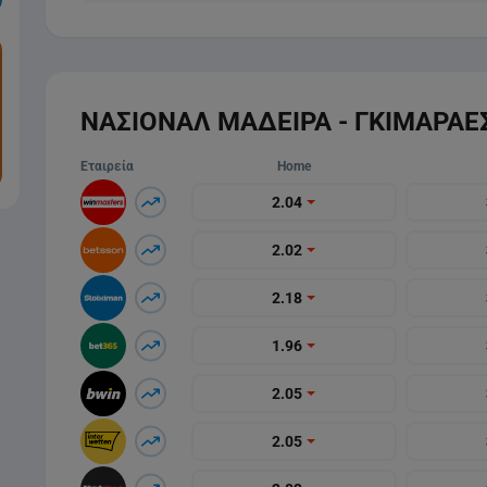
ΝΑΣΙΟΝΑΛ ΜΑΔΕΙΡΑ - ΓΚΙΜΑΡΑΕ
Εταιρεία
Home
2.04
2.02
2.18
1.96
2.05
2.05