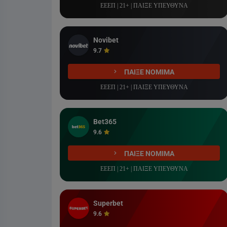
ΕΕΕΠ | 21+ | ΠΑΙΞΕ ΥΠΕΥΘΥΝΑ
Novibet
9.7
ΠΑΙΞΕ ΝΟΜΙΜΑ
ΕΕΕΠ | 21+ | ΠΑΙΞΕ ΥΠΕΥΘΥΝΑ
Bet365
9.6
ΠΑΙΞΕ ΝΟΜΙΜΑ
ΕΕΕΠ | 21+ | ΠΑΙΞΕ ΥΠΕΥΘΥΝΑ
Superbet
9.6