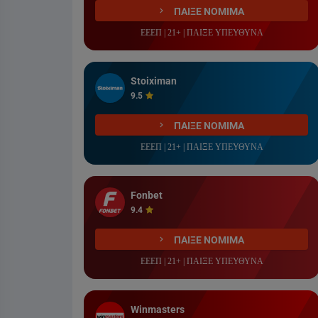
ΠΑΙΞΕ ΝΟΜΙΜΑ
ΕΕΕΠ | 21+ | ΠΑΙΞΕ ΥΠΕΥΘΥΝΑ
Stoiximan
9.5
ΠΑΙΞΕ ΝΟΜΙΜΑ
ΕΕΕΠ | 21+ | ΠΑΙΞΕ ΥΠΕΥΘΥΝΑ
Fonbet
9.4
ΠΑΙΞΕ ΝΟΜΙΜΑ
ΕΕΕΠ | 21+ | ΠΑΙΞΕ ΥΠΕΥΘΥΝΑ
Winmasters