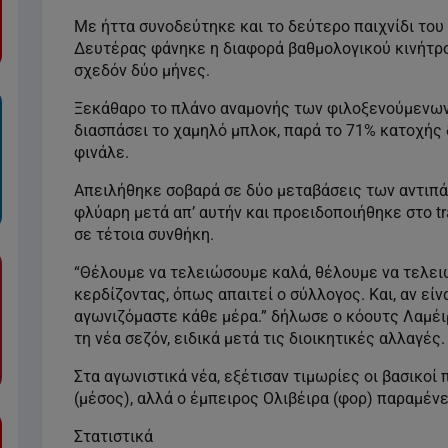
Με ήττα συνοδεύτηκε και το δεύτερο παιχνίδι του 
Δευτέρας φάνηκε η διαφορά βαθμολογικού κινήτρο
σχεδόν δύο μήνες.
Ξεκάθαρο το πλάνο αναμονής των φιλοξενούμενων,
διασπάσει το χαμηλό μπλοκ, παρά το 71% κατοχής 
φινάλε.
Απειλήθηκε σοβαρά σε δύο μεταβάσεις των αντιπάλ
φλύαρη μετά απ’ αυτήν και προειδοποιήθηκε στο tr
σε τέτοια συνθήκη.
“Θέλουμε να τελειώσουμε καλά, θέλουμε να τελει
κερδίζοντας, όπως απαιτεί ο σύλλογος. Και, αν είν
αγωνιζόμαστε κάθε μέρα.” δήλωσε ο κόουτς Λαμέιρ
τη νέα σεζόν, ειδικά μετά τις διοικητικές αλλαγές.
Στα αγωνιστικά νέα, εξέτισαν τιμωρίες οι βασικοί
(μέσος), αλλά ο έμπειρος Ολιβέιρα (φορ) παραμέν
Στατιστικά