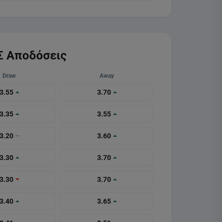
Σ Αποδόσεις
Draw
Away
3.55
3.70
3.35
3.55
3.20
3.60
3.30
3.70
3.30
3.70
3.40
3.65