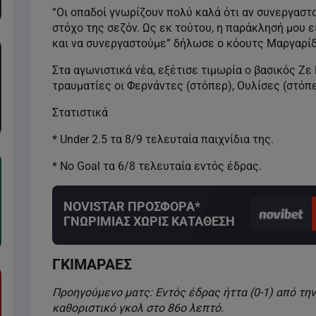
“Οι οπαδοί γνωρίζουν πολύ καλά ότι αν συνεργαστο
στόχο της σεζόν. Ως εκ τούτου, η παράκλησή μου εί
και να συνεργαστούμε” δήλωσε ο κόουτς Μαργαρίδ
Στα αγωνιστικά νέα, εξέτισε τιμωρία ο βασικός Ζε
τραυματίες οι Φερνάντες (στόπερ), Ουλίσες (στόπε
Στατιστικά
* Under 2.5 τα 8/9 τελευταία παιχνίδια της.
* No Goal τα 6/8 τελευταία εντός έδρας.
NOVISTAR ΠΡΟΣΦΟΡΑ*
ΓΝΩΡΙΜΙΑΣ ΧΩΡΙΣ ΚΑΤΑΘΕΣΗ
ΓΚΙΜΑΡΑΕΣ
Προηγούμενο ματς: Εντός έδρας ήττα (0-1) από τη
καθοριστικό γκολ στο 86ο λεπτό.