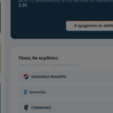
μετά τις δύο κολλητές ήττες θα είναι πιο προσεκτ
2.20
.
Χ ημιχρόνου σε από