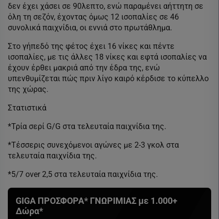
δεν έχει χάσει σε 90λεπτο, ενώ παραμένει αήττητη σε
όλη τη σεζόν, έχοντας όμως 12 ισοπαλίες σε 46
συνολικά παιχνίδια, οι εννιά στο πρωτάθλημα.
Στο γήπεδό της φέτος έχει 16 νίκες και πέντε
ισοπαλίες, με τις άλλες 18 νίκες και εφτά ισοπαλίες να
έχουν έρθει μακριά από την έδρα της, ενώ
υπενθυμίζεται πώς πριν λίγο καιρό κέρδισε το κύπελλο
της χώρας.
Στατιστικά
*Τρία σερί G/G στα τελευταία παιχνίδια της.
*Τέσσερις συνεχόμενοι αγώνες με 2-3 γκολ στα
τελευταία παιχνίδια της.
*5/7 over 2,5 στα τελευταία παιχνίδια της.
GIGA ΠΡΟΣΦΟΡΑ* ΓΝΩΡΙΜΙΑΣ με 1.000+
Δώρα*