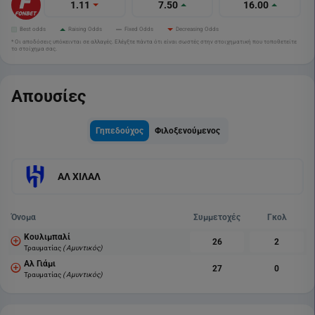
1.11
7.50
16.00
Best odds
Raising Odds
Fixed Odds
Decreasing Odds
* Οι αποδόσεις υπόκεινται σε αλλαγές. Ελέγξτε πάντα ότι είναι σωστές στην στοιχηματική που τοποθετείτε
το στοίχημα σας.
Απουσίες
Γηπεδούχος
Φιλοξενούμενος
ΑΛ ΧΙΛΑΛ
Όνομα
Συμμετοχές
Γκολ
Κουλιμπαλί
26
2
Τραυματίας
( Αμυντικός)
Αλ Γιάμι
27
0
Τραυματίας
( Αμυντικός)