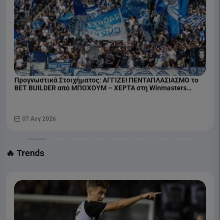
Προγνωστικά Στοιχήματος: ΑΓΓΙΖΕΙ ΠΕΝΤΑΠΛΑΣΙΑΣΜΟ το
BET BUILDER από ΜΠΟΧΟΥΜ – ΧΕΡΤΑ στη Winmasters
(07/08)
07 Αυγ 2026
🔥 Trends