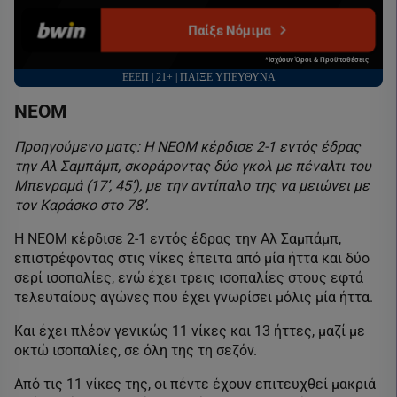
Παίξε Νόμιμα
*Ισχύουν Όροι & Προϋποθέσεις
ΕΕΕΠ | 21+ | ΠΑΙΞΕ ΥΠΕΥΘΥΝΑ
ΝΕΟΜ
Προηγούμενο ματς: H ΝΕΟΜ κέρδισε 2-1 εντός έδρας
την Αλ Σαμπάμπ, σκοράροντας δύο γκολ με πέναλτι του
Μπενραμά (17’, 45’), με την αντίπαλο της να μειώνει με
τον Καράσκο στο 78’.
Η ΝΕΟΜ κέρδισε 2-1 εντός έδρας την Αλ Σαμπάμπ,
επιστρέφοντας στις νίκες έπειτα από μία ήττα και δύο
σερί ισοπαλίες, ενώ έχει τρεις ισοπαλίες στους εφτά
τελευταίους αγώνες που έχει γνωρίσει μόλις μία ήττα.
Και έχει πλέον γενικώς 11 νίκες και 13 ήττες, μαζί με
οκτώ ισοπαλίες, σε όλη της τη σεζόν.
Από τις 11 νίκες της, οι πέντε έχουν επιτευχθεί μακριά