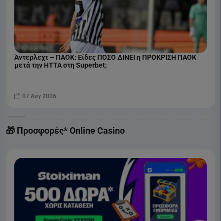
Άντερλεχτ – ΠΑΟΚ: Είδες ΠΟΣΟ ΔΙΝΕΙ η ΠΡΟΚΡΙΣΗ ΠΑΟΚ
μετά την ΗΤΤΑ στη Superbet;
07 Αυγ 2026
🎁 Προσφορές* Online Casino