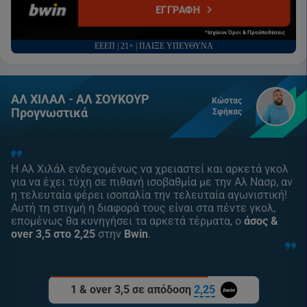
ΕΓΓΡΑΦΗ
*Ισχύουν Όροι & Προϋποθέσεις
ΕΕΕΠ | 21+ | ΠΑΙΞΕ ΥΠΕΥΘΥΝΑ
ΑΛ ΧΙΛΑΛ - ΑΛ ΣΟΥΚΟΥΡ
Κώστας
Προγνωστικά
Σφήκας
Η Αλ Χιλάλ ενδεχομένως να χρειαστεί και αρκετά γκολ
για να έχει τύχη σε πιθανή ισοβαθμία με την Αλ Νασρ, αν
η τελευταία φέρει ισοπαλία την τελευταία αγωνιστική!
Αυτή τη στιγμή η διαφορά τους είναι στα πέντε γκολ,
επομένως θα κυνηγήσει τα αρκετά τέρματα, ο
άσος &
over 3,5 στο 2,25
στην
Bwin
.
1 & over 3,5 σε απόδοση
2,25