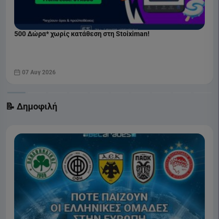
500 Δώρα* χωρίς κατάθεση στη Stoiximan!
07 Αυγ 2026
📝 Δημοφιλή