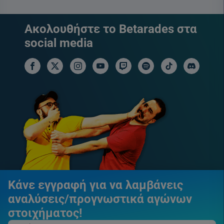
Ακολουθήστε το Betarades στα
social media
facebook social link
x social link
instagram social link
youtube social link
twitch social link
spotify social link
tiktok social link
discord soci
Κάνε εγγραφή για να λαμβάνεις
αναλύσεις/προγνωστικά αγώνων
στοιχήματος!