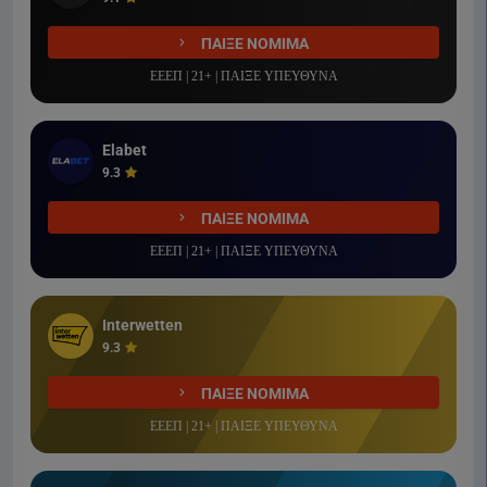
ΠΑΙΞΕ ΝΟΜΙΜΑ
ΕΕΕΠ | 21+ | ΠΑΙΞΕ ΥΠΕΥΘΥΝΑ
Elabet
9.3
ΠΑΙΞΕ ΝΟΜΙΜΑ
ΕΕΕΠ | 21+ | ΠΑΙΞΕ ΥΠΕΥΘΥΝΑ
Interwetten
9.3
ΠΑΙΞΕ ΝΟΜΙΜΑ
ΕΕΕΠ | 21+ | ΠΑΙΞΕ ΥΠΕΥΘΥΝΑ