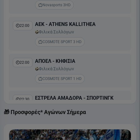
Novasports 3HD
ΑΕΚ - ATHENS KALLITHEA
22:00
Φιλικά Συλλόγων
COSMOTE SPORT 3 HD
ΑΠΟΕΛ - ΚΗΦΙΣΙΑ
22:00
Φιλικά Συλλόγων
COSMOTE SPORT 1 HD
ΕΣΤΡΕΛΑ ΑΜΑΔΟΡΑ - ΣΠΟΡΤΙΝΓΚ
22:30
Liga Portugal Betclic
🎁 Προσφορές* Αγώνων Σήμερα
COSMOTE SPORT 2 HD