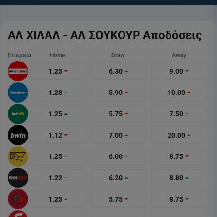
ΑΛ ΧΙΛΑΛ - ΑΛ ΣΟΥΚΟΥΡ Αποδόσεις
Εταιρεία
Home
Draw
Away
1.25
6.30
9.00
1.28
5.90
10.00
1.25
5.75
7.50
1.12
7.00
20.00
1.25
6.00
8.75
1.22
6.20
8.80
1.25
5.75
8.75