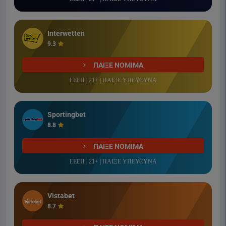
Interwetten
9.3
ΠΑΙΞΕ ΝΟΜΙΜΑ
ΕΕΕΠ | 21+ | ΠΑΙΞΕ ΥΠΕΥΘΥΝΑ
Sportingbet
8.8
ΠΑΙΞΕ ΝΟΜΙΜΑ
ΕΕΕΠ | 21+ | ΠΑΙΞΕ ΥΠΕΥΘΥΝΑ
Vistabet
8.7