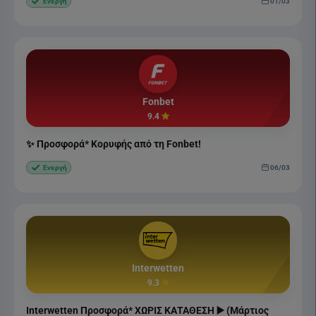
01/03
Ενεργή
Fonbet
9.4
✨ Προσφορά* Κορυφής από τη Fonbet!
06/03
Ενεργή
Interwetten
9.3
Interwetten Προσφορά* ΧΩΡΙΣ ΚΑΤΑΘΕΣΗ ▶️ (Μάρτιος