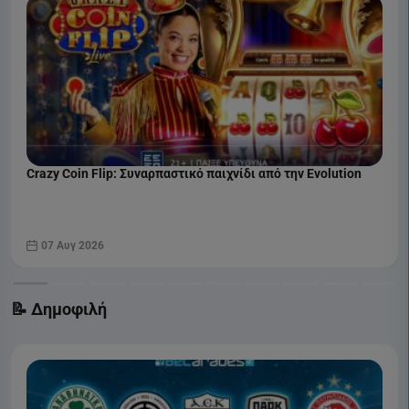
Crazy Coin Flip: Συναρπαστικό παιχνίδι από την Evolution
07 Αυγ 2026
📝 Δημοφιλή