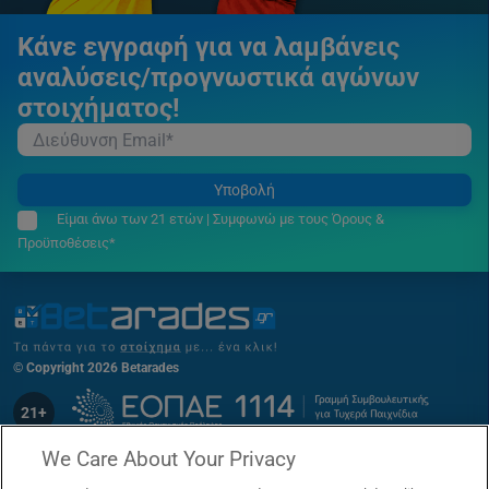
Κάνε εγγραφή για να λαμβάνεις
αναλύσεις/προγνωστικά αγώνων
στοιχήματος!
Υποβολή
Είμαι άνω των 21 ετών | Συμφωνώ με τους Όρους &
Προϋποθέσεις*
© Copyright 2026 Betarades
21+
We Care About Your Privacy
Κουπόνι Πάμε Στοίχημα