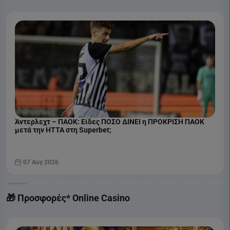
Άντερλεχτ – ΠΑΟΚ: Είδες ΠΟΣΟ ΔΙΝΕΙ η ΠΡΟΚΡΙΣΗ ΠΑΟΚ
μετά την ΗΤΤΑ στη Superbet;
07 Αυγ 2026
🎁 Προσφορές* Online Casino