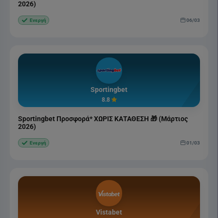
2026)
06/03
Ενεργή
Sportingbet
8.8
Sportingbet Προσφορά* ΧΩΡΙΣ ΚΑΤΑΘΕΣΗ 🎁 (Μάρτιος
2026)
01/03
Ενεργή
Vistabet