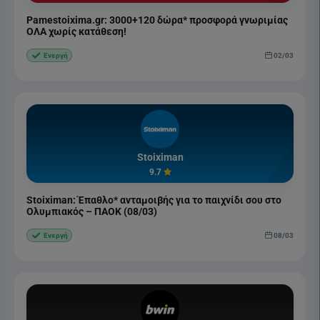
Pamestoixima.gr: 3000+120 δώρα* προσφορά γνωριμίας
ΟΛΑ χωρίς κατάθεση!
02/03
Ενεργή
Stoiximan
9.7
Stoiximan: Έπαθλο* ανταμοιβής για το παιχνίδι σου στο
Ολυμπιακός – ΠΑΟΚ (08/03)
08/03
Ενεργή