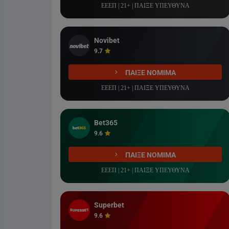
ΕΕΕΠ | 21+ | ΠΑΙΞΕ ΥΠΕΥΘΥΝΑ
Novibet
9.7
ΠΑΙΞΕ ΝΟΜΙΜΑ
ΕΕΕΠ | 21+ | ΠΑΙΞΕ ΥΠΕΥΘΥΝΑ
Bet365
9.6
ΠΑΙΞΕ ΝΟΜΙΜΑ
ΕΕΕΠ | 21+ | ΠΑΙΞΕ ΥΠΕΥΘΥΝΑ
Superbet
9.6