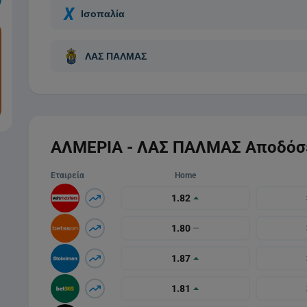
ΑΛΜΕΡΙΑ - ΛΑΣ ΠΑΛΜΑΣ Αποδόσ
Εταιρεία
Home
1.82
1.80
1.87
1.81