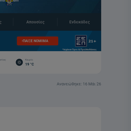
ria Stadium
ς
Απουσίες
Ενδεκάδες
ΠΑΙΞΕ ΝΟΜΙΜΑ
*Ισχύουν Όροι & Προϋποθέσεις
ετίας
Καιρός
19 °C
Ανανεώθηκε:
16 Μάι 26