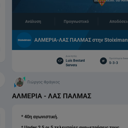
Γήπεδο: UD Alme
Ανάλυση
Προγνωστικό
Αποδόσει
ΑΛΜΕΡΙΑ-ΛΑΣ ΠΑΛΜΑΣ στην Stoiximan
Διαιτητής
Προϊστορία δεκα
Luis Bestard
5-3-3
Servera
Γιώργος Φράγκος
ΑΛΜΕΡΙΑ - ΛΑΣ ΠΑΛΜΑΣ
* 40η αγωνιστική.
Κυριακή
Δευτέρα
Τρίτη
Τετάρτη
9 Αυγούστου
10 Αυγούστου
11 Αυγούστου
12 Αυγούστου
* Under 2,5 οι 5 τελευταίες αναμετρήσεις τους.