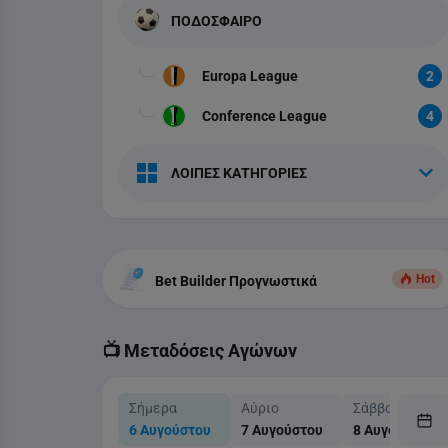
ΠΟΔΟΣΦΑΙΡΟ
Europa League
2
Conference League
4
ΛΟΙΠΕΣ ΚΑΤΗΓΟΡΙΕΣ
Hot
Bet Builder Προγνωστικά
📺 Μεταδόσεις Αγώνων
Σήμερα
Αύριο
Σάββατο
6 Αυγούστου
7 Αυγούστου
8 Αυγούστου