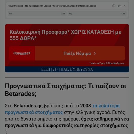
Καλοκαιρινή Προσφορά* ΧΩΡΙΣ ΚΑΤΑΘΕΣΗ με
555 ΔΩΡΑ*
Παίξε Νόμιμα
*Ισχύουν Όροι & Προϋποθέσεις
ΕΕΕΠ | 21+ | ΠΑΙΞΕ ΥΠΕΥΘΥΝΑ
Προγνωστικά Στοιχήματος: Τι παίζουν οι
Betarades;
Στο
Betarades.gr,
βρίσκεις από το
2008
τα καλύτερα
προγνωστικά στοιχήματος
στην ελληνική αγορά. Εκτός
από το δυνατό σημείο της ημέρας
, έχεις καθημερινά νέα
προγνωστικά για διαφορετικές κατηγορίες στοιχήματος
⤵️