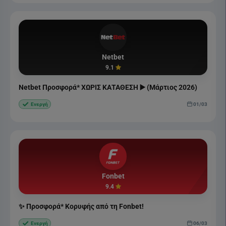
Netbet
9.1
Netbet Προσφορά* ΧΩΡΙΣ ΚΑΤΑΘΕΣΗ ▶️ (Μάρτιος 2026)
01/03
Ενεργή
Fonbet
9.4
✨ Προσφορά* Κορυφής από τη Fonbet!
06/03
Ενεργή