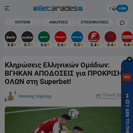
Στοίχημα
Burger button
+84
Mobile cham
ΚΟΥΠΟΝΙ
ΑΝΑΛΥΣΕΙΣ
ΣΤΟΙΧΗΜΑΤΙΚΕΣ
9.8
9.7
9.6
9.6
9.5
9.4
9.4
9.4
Κληρώσεις Ελληνικών Ομάδων:
ΑΠΟ
ΒΓΗΚΑΝ ΑΠΟΔΟΣΕΙΣ για ΠΡΟΚΡΙΣΗ
Νέο
ΝΕΟ
στη
ΟΛΩΝ στη Superbet!
ΕΠΙ
15 Ιούλ 26
👀 ΕΣΥ ΔΕΝ ΤΟ ΠΗΡΕΣ; 🎁
Θανάσης Χαρίσης
ΠΡ
Ανανεώθηκε:
15 Ιούλ 26
ΧΩΡ
ΚΑΤ
Εγγ
Supe
με 