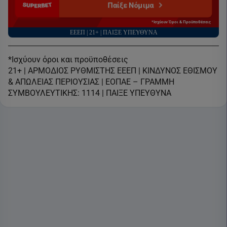
Παίξε Νόμιμα
*Ισχύουν Όροι & Προϋποθέσεις
ΕΕΕΠ | 21+ | ΠΑΙΞΕ ΥΠΕΥΘΥΝΑ
*Ισχύουν όροι και προϋποθέσεις
21+ | ΑΡΜΟΔΙΟΣ ΡΥΘΜΙΣΤΗΣ ΕΕΕΠ | ΚΙΝΔΥΝΟΣ ΕΘΙΣΜΟΥ
& ΑΠΩΛΕΙΑΣ ΠΕΡΙΟΥΣΙΑΣ | ΕΟΠΑΕ – ΓΡΑΜΜΗ
ΣΥΜΒΟΥΛΕΥΤΙΚΗΣ: 1114 | ΠΑΙΞΕ ΥΠΕΥΘΥΝΑ