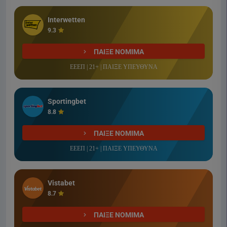
Interwetten
9.3
ΠΑΙΞΕ ΝΟΜΙΜΑ
ΕΕΕΠ | 21+ | ΠΑΙΞΕ ΥΠΕΥΘΥΝΑ
Sportingbet
8.8
ΠΑΙΞΕ ΝΟΜΙΜΑ
ΕΕΕΠ | 21+ | ΠΑΙΞΕ ΥΠΕΥΘΥΝΑ
Vistabet
8.7
ΠΑΙΞΕ ΝΟΜΙΜΑ