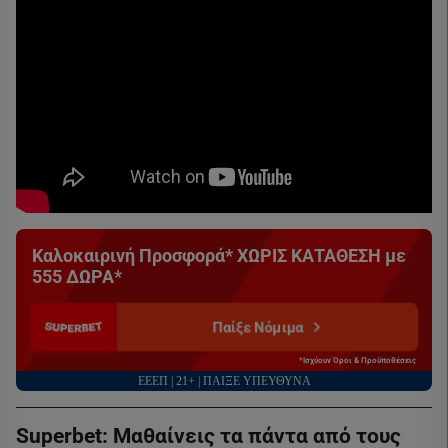
Καλοκαιρινή Προσφορά* ΧΩΡΙΣ ΚΑΤΑΘΕΣΗ με
555 ΔΩΡΑ*
Παίξε Νόμιμα
*Ισχύουν Όροι & Προϋποθέσεις
ΕΕΕΠ | 21+ | ΠΑΙΞΕ ΥΠΕΥΘΥΝΑ
Superbet: Μαθαίνεις τα πάντα από τους