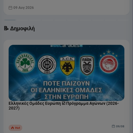
09 Αυγ 2026
📝 Δημοφιλή
Ελληνικές Ομάδες Ευρώπη ☑️ Πρόγραμμα Αγώνων (2026-
2027)
09/08
Hot