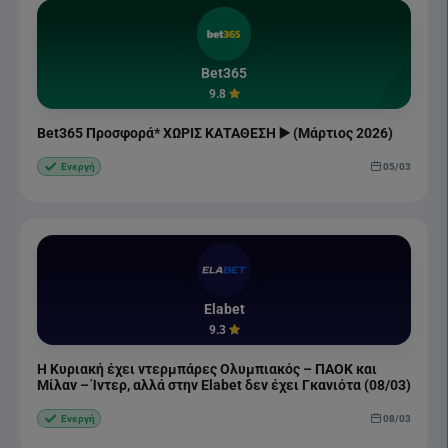
Bet365
9.8
Bet365 Προσφορά* ΧΩΡΙΣ ΚΑΤΑΘΕΣΗ ▶️ (Μάρτιος 2026)
05/03
Ενεργή
Elabet
9.3
Η Κυριακή έχει ντερμπάρες Ολυμπιακός – ΠΑΟΚ και
Μίλαν – Ίντερ, αλλά στην Elabet δεν έχει Γκανιότα (08/03)
08/03
Ενεργή