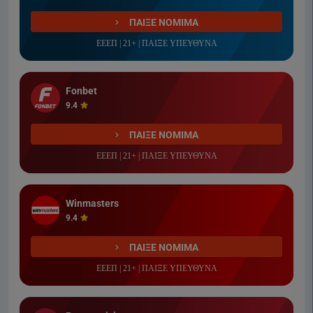
ΠΑΙΞΕ ΝΟΜΙΜΑ
ΕΕΕΠ | 21+ | ΠΑΙΞΕ ΥΠΕΥΘΥΝΑ
Fonbet
9.4
ΠΑΙΞΕ ΝΟΜΙΜΑ
ΕΕΕΠ | 21+ | ΠΑΙΞΕ ΥΠΕΥΘΥΝΑ
Winmasters
9.4
ΠΑΙΞΕ ΝΟΜΙΜΑ
ΕΕΕΠ | 21+ | ΠΑΙΞΕ ΥΠΕΥΘΥΝΑ