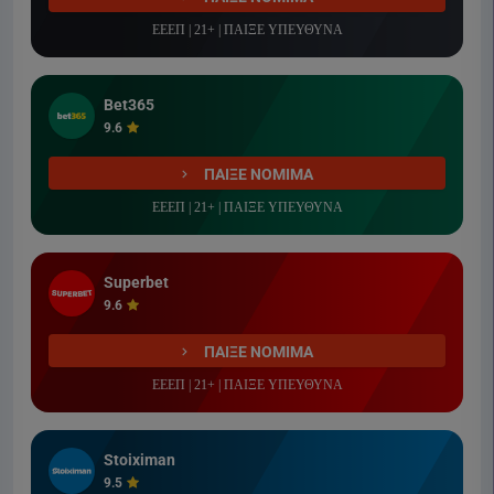
ΕΕΕΠ | 21+ | ΠΑΙΞΕ ΥΠΕΥΘΥΝΑ
Bet365
9.6
ΠΑΙΞΕ ΝΟΜΙΜΑ
ΕΕΕΠ | 21+ | ΠΑΙΞΕ ΥΠΕΥΘΥΝΑ
Superbet
9.6
ΠΑΙΞΕ ΝΟΜΙΜΑ
ΕΕΕΠ | 21+ | ΠΑΙΞΕ ΥΠΕΥΘΥΝΑ
Stoiximan
9.5