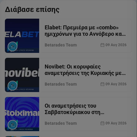
Διάβασε επίσης
Elabet: Πρεμιέρα με «combo»
ημιχρόνων για το Αννόβερο και
«Ενισχυμένη» Νυρεμβέργη
Betarades Team
09 Αυγ 2026
(09/08)
Novibet: Oι κορυφαίες
αναμετρήσεις της Κυριακής με
ενισχυμένες αποδόσεις (09/08)!
Betarades Team
09 Αυγ 2026
Οι αναμετρήσεις του
Σαββατοκύριακου στη
Stoiximan, με έπαθλο*
Betarades Team
09 Αυγ 2026
ανταμοιβής (08-09/08)!