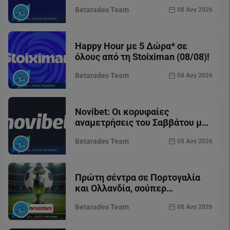
Μπέρμιγχαμ στο League Cup
Betarades Team
08 Αυγ 2026
Αγγλίας (08/08)
Happy Hour με 5 Δώρα* σε
όλους από τη Stoiximan (08/08)!
Betarades Team
08 Αυγ 2026
Novibet: Oι κορυφαίες
αναμετρήσεις του Σαββάτου με
ενισχυμένες αποδόσεις (08/08)!
Betarades Team
08 Αυγ 2026
Πρώτη σέντρα σε Πορτογαλία
και Ολλανδία, σούπερ
αποδόσεις στη winmasters
Betarades Team
08 Αυγ 2026
(08/08)!