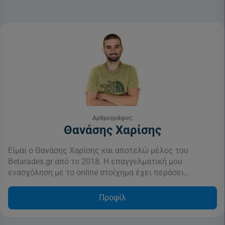
Αρθρογράφος:
Θανάσης Χαρίσης
Είμαι ο Θανάσης Χαρίσης και αποτελώ μέλος του
Betarades.gr από το 2018. Η επαγγελματική μου
ενασχόληση με το online στοίχημα έχει περάσει…
Προφίλ