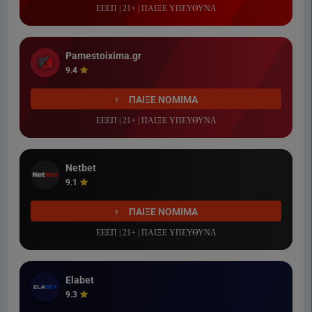
ΕΕΕΠ | 21+ | ΠΑΙΞΕ ΥΠΕΥΘΥΝΑ
Pamestoixima.gr
9.4
ΠΑΙΞΕ ΝΟΜΙΜΑ
ΕΕΕΠ | 21+ | ΠΑΙΞΕ ΥΠΕΥΘΥΝΑ
Netbet
9.1
ΠΑΙΞΕ ΝΟΜΙΜΑ
ΕΕΕΠ | 21+ | ΠΑΙΞΕ ΥΠΕΥΘΥΝΑ
Elabet
9.3