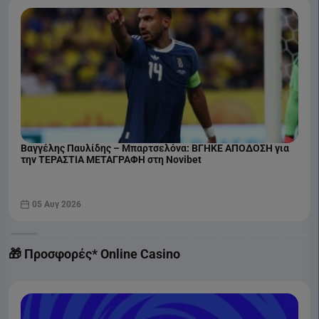
Βαγγέλης Παυλίδης – Μπαρτσελόνα: ΒΓΗΚΕ ΑΠΟΔΟΣΗ για
την ΤΕΡΑΣΤΙΑ ΜΕΤΑΓΡΑΦΗ στη Novibet
05 Αυγ 2026
🎁 Προσφορές* Online Casino