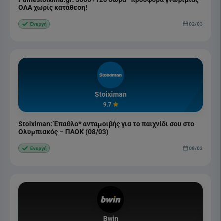
ΟΛΑ χωρίς κατάθεση!
02/03
Ενεργή
Stoiximan
9.7
Stoiximan: Έπαθλο* ανταμοιβής για το παιχνίδι σου στο
Ολυμπιακός – ΠΑΟΚ (08/03)
08/03
Ενεργή
Bwin