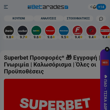
Στοίχημα
Burger button
+14
Mobile cham
ΚΟΥΠΟΝΙ
ΑΝΑΛΥΣΕΙΣ
ΣΤΟΙΧΗΜΑΤΙΚΕΣ
9.8
9.7
9.6
9.6
9.5
9.4
9.4
9.4
710
Superbet Προσφορές* 🎁 Εγγραφή |
δώ
ΝΕΟ
Γνωριμία | Καλωσόρισμα | Όλες οι
ΟΛ
Προϋποθέσεις
ΚΑ
☘️ ΠΑΟ - ΤΣΣΚΑ ΔΩΡΕΑΝ* 🎁
Pr
SU
Εγγ
Win
ΜΟ