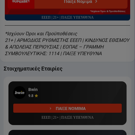
Παίξε Νόμιμα
*Ισχύουν Όροι & Προϋποθέσεις
ΕΕΕΠ | 21+ | ΠΑΙΞΕ ΥΠΕΥΘΥΝΑ
*Ισχύουν Όροι και Προϋποθέσεις
21+ | ΑΡΜΟΔΙΟΣ ΡΥΘΜΙΣΤΗΣ ΕΕΕΠ | ΚΙΝΔΥΝΟΣ ΕΘΙΣΜΟΥ
& ΑΠΩΛΕΙΑΣ ΠΕΡΙΟΥΣΙΑΣ | ΕΟΠΑΕ – ΓΡΑΜΜΗ
ΣΥΜΒΟΥΛΕΥΤΙΚΗΣ: 1114 | ΠΑΙΞΕ ΥΠΕΥΘΥΝΑ
Στοιχηματικές Εταιρίες
Bwin
9.8
ΠΑΙΞΕ ΝΟΜΙΜΑ
ΕΕΕΠ | 21+ | ΠΑΙΞΕ ΥΠΕΥΘΥΝΑ