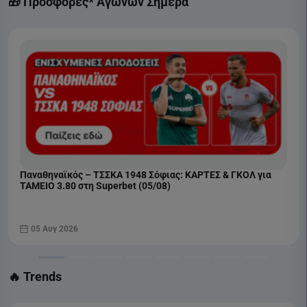
🎁 Προσφορές* Αγώνων Σήμερα
Παναθηναϊκός – ΤΣΣΚΑ 1948 Σόφιας: ΚΑΡΤΕΣ & ΓΚΟΛ για
ΤΑΜΕΙΟ 3.80 στη Superbet (05/08)
05 Αυγ 2026
🔥 Trends