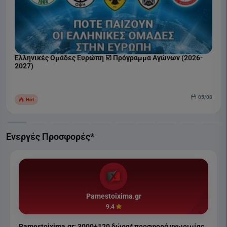
Ελληνικές Ομάδες Ευρώπη ☑️ Πρόγραμμα Αγώνων (2026-
2027)
05/08
Hot
Ενεργές Προσφορές*
Pamestoixima.gr
9.4
Pamestoixima.gr: 3000+120 δώρα* προσφορά γνωριμίας