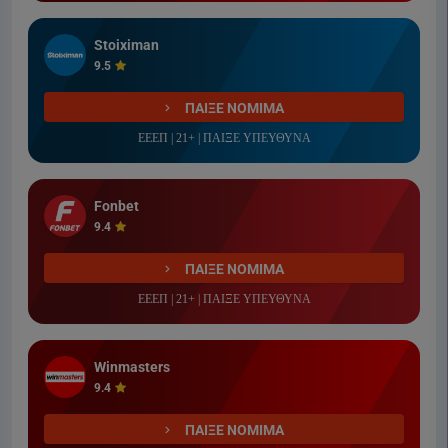
Stoiximan
9.5
ΠΑΙΞΕ ΝΟΜΙΜΑ
ΕΕΕΠ | 21+ | ΠΑΙΞΕ ΥΠΕΥΘΥΝΑ
Fonbet
9.4
ΠΑΙΞΕ ΝΟΜΙΜΑ
ΕΕΕΠ | 21+ | ΠΑΙΞΕ ΥΠΕΥΘΥΝΑ
Winmasters
9.4
ΠΑΙΞΕ ΝΟΜΙΜΑ