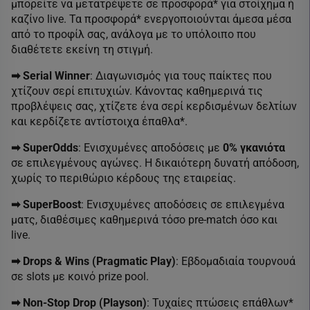
μπορείτε να μετατρέψετε σε προσφορά* για στοίχημα ή
καζίνο live. Τα προσφορά* ενεργοποιούνται άμεσα μέσα
από το προφίλ σας, ανάλογα με το υπόλοιπο που
διαθέτετε εκείνη τη στιγμή.
➡ Serial Winner
: Διαγωνισμός για τους παίκτες που
χτίζουν σερί επιτυχιών. Κάνοντας καθημερινά τις
προβλέψεις σας, χτίζετε ένα σερί κερδισμένων δελτίων
και κερδίζετε αντίστοιχα έπαθλα*.
➡ SuperOdds
: Ενισχυμένες αποδόσεις με
0% γκανιότα
σε επιλεγμένους αγώνες. Η δικαιότερη δυνατή απόδοση,
χωρίς το περιθώριο κέρδους της εταιρείας.
➡ SuperBoost
: Ενισχυμένες αποδόσεις σε επιλεγμένα
ματς, διαθέσιμες καθημερινά τόσο pre-match όσο και
live.
➡ Drops & Wins (Pragmatic Play)
: Εβδομαδιαία τουρνουά
σε slots με κοινό prize pool.
➡ Non-Stop Drop (Playson)
: Τυχαίες πτώσεις επάθλων*