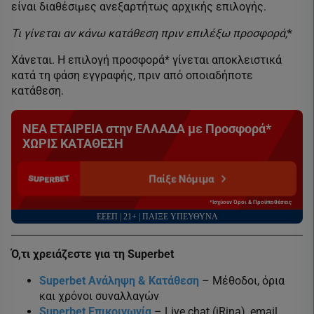
είναι διαθέσιμες ανεξαρτήτως αρχικής επιλογής.
Τι γίνεται αν κάνω κατάθεση πριν επιλέξω προσφορά;
*
Χάνεται. Η επιλογή προσφορά* γίνεται αποκλειστικά
κατά τη φάση εγγραφής, πριν από οποιαδήποτε
κατάθεση.
ΝΕΑ ΕΤΑΙΡΕΙΑ στην ΕΛΛΑΔΑ με Προσφορά*
ΧΩΡΙΣ ΚΑΤΑΘΕΣΗ
Παίξε Νόμιμα
*Ισχύουν Όροι & Προϋποθέσεις
ΕΕΕΠ | 21+ | ΠΑΙΞΕ ΥΠΕΥΘΥΝΑ
Ό,τι χρειάζεστε για τη Superbet
Superbet Ανάληψη & Κατάθεση
– Μέθοδοι, όρια
και χρόνοι συναλλαγών
Superbet Επικοινωνία
– Live chat (iRina), email,