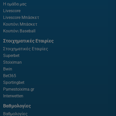
Η ομάδα μας
Livescore
Livescore Μπάσκετ
Κουπόνι Μπάσκετ
Κουπόνι Baseball
Στοιχηματικές Εταιρίες
Στοιχηματικές Εταιρίες
Superbet
Stoiximan
Bwin
Bet365
Sportingbet
Pamestoixima.gr
Interwetten
Βαθμολογίες
Βαθμολογίες