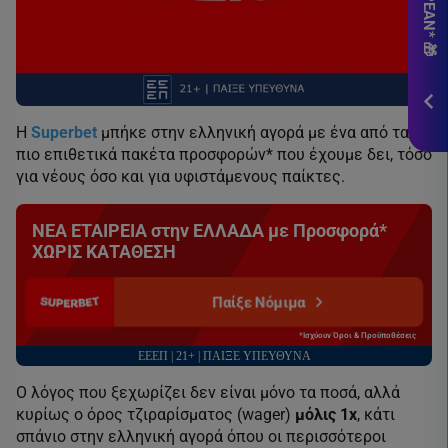
εδ
*Ισ
&
Πρ
Η
Superbet
μπήκε στην ελληνική αγορά με ένα από τα
ΕΓΓ
πιο επιθετικά πακέτα προσφορών* που έχουμε δει, τόσο
για νέους όσο και για υφιστάμενους παίκτες.
ΝΕΑ ΕΤΑΙΡΕΙΑ στην ΕΛΛΑΔΑ με Προσφορά*
ΧΩΡΙΣ ΚΑΤΑΘΕΣΗ
Παίξε Νόμιμα
*Ισχύουν Όροι & Προϋποθέσεις
ΕΕΕΠ | 21+ | ΠΑΙΞΕ ΥΠΕΥΘΥΝΑ
Ο λόγος που ξεχωρίζει δεν είναι μόνο τα ποσά, αλλά
κυρίως ο όρος τζιραρίσματος (wager)
μόλις 1x
, κάτι
σπάνιο στην ελληνική αγορά όπου οι περισσότεροι