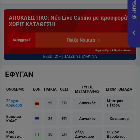
εδ
*Ισ
ΑΠΟΚΛΕΙΣΤΙΚΟ: Νέο Live Casino με προσφορά*
&
ΧΩΡΙΣ ΚΑΤΑΘΕΣΗ!
Πρ
Παίξε Νόμιμα
ΕΓΓ
*Ισχύουν Όροι & Προϋποθέσεις
ΕΕΕΠ | 21+ | ΠΑΙΞΕ ΥΠΕΥΘΥΝΑ
ΕΦΥΓΑΝ
ΤΥΠΟΣ
ΟΝΟΜ/ΜΟ
ΕΘΝ.
ΗΛΙΚΙΑ
ΘΕΣΗ
ΕΠΟΜ. ΟΜΑΔΑ
ΜΕΤΑΓΡΑΦΗΣ
Σέρχιο
Μπάτμαν
29
ΕΠΙ
Δανεικός
Κόρδοβα
Πέτρολ
Εμπρίμα
26
ΕΠΙ
Δανεικός
Κόνιασπορ
Κόλεϊ
Κρις
Λήξη
Ουνιόν
30
ΕΠΙ
Μπεντιά
Δανεισμού
Βερολίνου