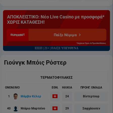
ΑΠΟΚΛΕΙΣΤΙΚΟ: Νέο Live Casino με προσφορά*
ΧΩΡΙΣ ΚΑΤΑΘΕΣΗ!
Παίξε Νόμιμα
*Ισχύουν Όροι & Προϋποθέσεις
ΕΕΕΠ | 21+ | ΠΑΙΞΕ ΥΠΕΥΘΥΝΑ
Γιούνγκ Μπόις Ρόστερ
ΤΕΡΜΑΤΟΦΥΛΑΚΕΣ
ONOM/MO
ΕΘΝ.
ΗΛΙΚΙΑ
ΠΡΟΗΓ. ΟΜΑΔΑ
1
Μάρβιν Κέλερ
24
Βίντερτουρ
29
Σαφχάουσεν
40
Ντάριο Μαρτσίνο