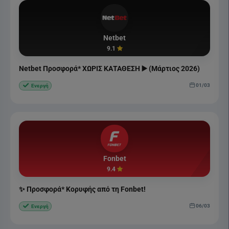
Netbet
9.1
Netbet Προσφορά* ΧΩΡΙΣ ΚΑΤΑΘΕΣΗ ▶️ (Μάρτιος 2026)
01/03
Ενεργή
Fonbet
9.4
✨ Προσφορά* Κορυφής από τη Fonbet!
06/03
Ενεργή