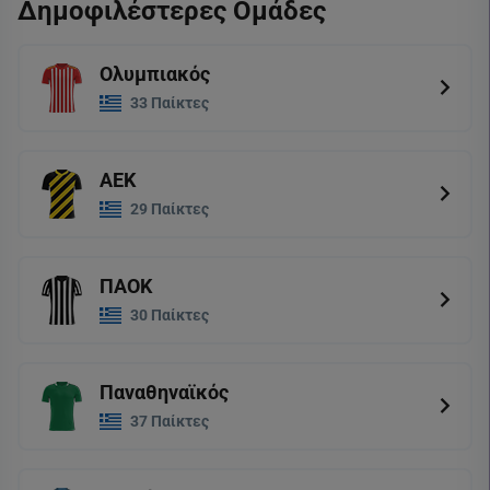
Δημοφιλέστερες Ομάδες
Ολυμπιακός
33 Παίκτες
ΑΕΚ
29 Παίκτες
ΠΑΟΚ
30 Παίκτες
Παναθηναϊκός
37 Παίκτες