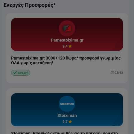
Ενεργές Προσφορές*
Pamestoixima.gr
9.4
Pamestoixima.gr: 3000+120 δώρα* προσφορά γνωριμίας
ΟΛΑ χωρίς κατάθεση!
02/03
Ενεργή
Stoiximan
9.7
Stoiximan: Έπαθλο* ανταμοιβής για το παιχνίδι σου στο