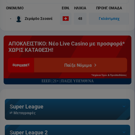
ONOM/MO
ΕΘΝ.
ΗΛΙΚΙΑ
ΠΡΟΗΓ. ΟΜΑΔΑ
48
Γκλάντμπαχ
-
Ζεράρδο Σεοανέ
ΑΠΟΚΛΕΙΣΤΙΚΟ: Νέο Live Casino με προσφορά*
ΧΩΡΙΣ ΚΑΤΑΘΕΣΗ!
Παίξε Νόμιμα
*Ισχύουν Όροι & Προϋποθέσεις
ΕΕΕΠ | 21+ | ΠΑΙΞΕ ΥΠΕΥΘΥΝΑ
Super League
Μεταγραφές
Super League 2