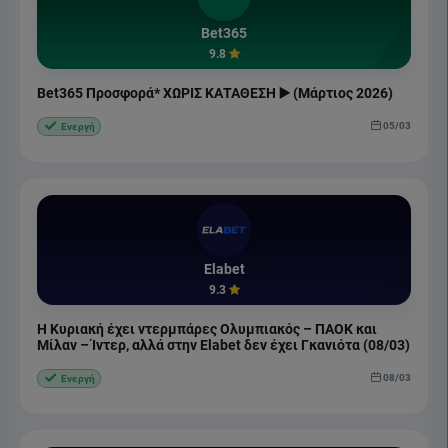
Bet365
9.8
Bet365 Προσφορά* ΧΩΡΙΣ ΚΑΤΑΘΕΣΗ ▶️ (Μάρτιος 2026)
05/03
Ενεργή
Elabet
9.3
Η Κυριακή έχει ντερμπάρες Ολυμπιακός – ΠΑΟΚ και
Μίλαν – Ίντερ, αλλά στην Elabet δεν έχει Γκανιότα (08/03)
08/03
Ενεργή