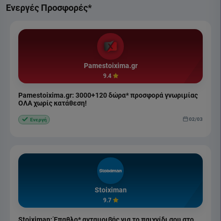
Ενεργές Προσφορές*
Pamestoixima.gr
9.4
Pamestoixima.gr: 3000+120 δώρα* προσφορά γνωριμίας
ΟΛΑ χωρίς κατάθεση!
02/03
Ενεργή
Stoiximan
9.7
Stoiximan: Έπαθλο* ανταμοιβής για το παιχνίδι σου στο