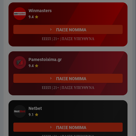
Winmasters
9.4
ΠΑΙΞΕ ΝΟΜΙΜΑ
ΕΕΕΠ | 21+ | ΠΑΙΞΕ ΥΠΕΥΘΥΝΑ
Pamestoixima.gr
9.4
ΠΑΙΞΕ ΝΟΜΙΜΑ
ΕΕΕΠ | 21+ | ΠΑΙΞΕ ΥΠΕΥΘΥΝΑ
Netbet
9.1
ΠΑΙΞΕ ΝΟΜΙΜΑ