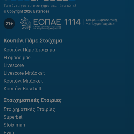
© Copyright 2026 Betarades
21+
Κουπόνι Πάμε Στοίχημα
Κουπόνι Πάμε Στοίχημα
Η ομάδα μας
Livescore
Livescore Μπάσκετ
Κουπόνι Μπάσκετ
Κουπόνι Baseball
Στοιχηματικές Εταιρίες
Στοιχηματικές Εταιρίες
Superbet
Stoiximan
Bwin