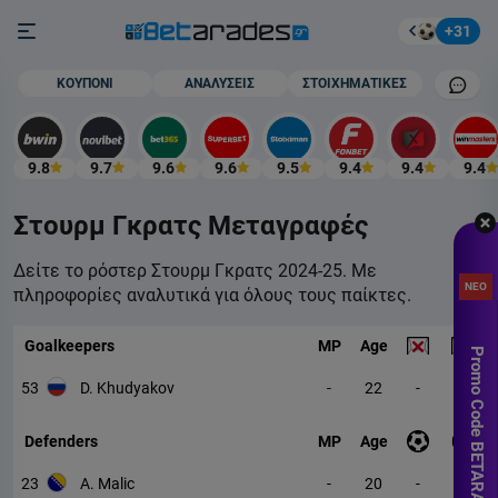
Στοίχημα
Burger button
+31
Mobile cham
ΚΟΥΠΟΝΙ
ΑΝΑΛΥΣΕΙΣ
ΣΤΟΙΧΗΜΑΤΙΚΕΣ
9.8
9.7
9.6
9.6
9.5
9.4
9.4
9.4
Στουρμ Γκρατς Μεταγραφές
710
δώ
Δείτε το ρόστερ Στουρμ Γκρατς 2024-25. Με
ΝΕΟ
πληροφορίες αναλυτικά για όλους τους παίκτες.
ΟΛ
ΚΑ
Goalkeepers
MP
Age
Promo Code BETARADES 🎁
Pr
53
D. Khudyakov
-
22
-
-
SU
Εγγ
Defenders
MP
Age
Win
ΜΟ
23
A. Malic
-
20
-
-