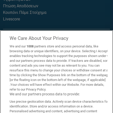
Πτώση Αποδόσεων
Κουπόνι Πάμε Στοίχημα
Livescore
We Care About Your Privacy
We and our
1008
partners store and access personal data, like
browsing data or unique identifiers, on your device. Selecting I Accept
enables tracking technologies to support the purposes shown under we
and our partners process data to provide. If trackers are disabled, some
content and ads you see may not be as relevant to you. You can
resurface this menu to change your choices or withdraw consent at any
time by clicking the Show Purposes link on the bottom of the webpage
[or the floating icon on the bottom-left of the webpage, if applicable]
.Your choices will have effect within our Website. For more details,
refer to our Privacy Policy.
Επικοινωνία
Links
We and our partners process data to provide:
Use precise geolocation data. Actively scan device characteristics for
Όροι Χρήσης
Πολιτική Απορρήτου
identification. Store and/or access information on a device.
Personalised advertising and content, advertising and content