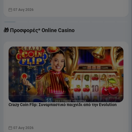
07 Αυγ 2026
🎁 Προσφορές* Online Casino
Crazy Coin Flip: Συναρπαστικό παιχνίδι από την Evolution
07 Αυγ 2026