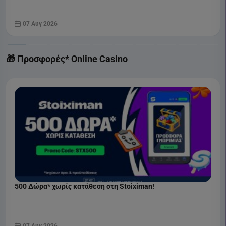
07 Αυγ 2026
🎁 Προσφορές* Online Casino
500 Δώρα* χωρίς κατάθεση στη Stoiximan!
07 Αυγ 2026