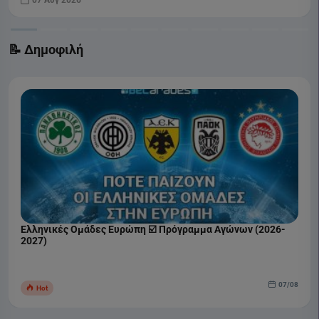
📝 Δημοφιλή
Ελληνικές Ομάδες Ευρώπη ☑️ Πρόγραμμα Αγώνων (2026-
2027)
07/08
Hot