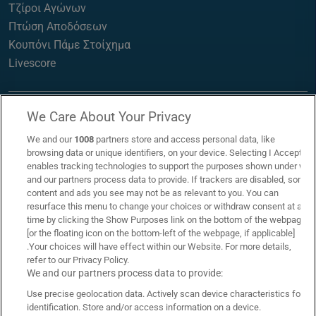
Τζίροι Αγώνων
Πτώση Αποδόσεων
Κουπόνι Πάμε Στοίχημα
Livescore
We Care About Your Privacy
We and our
1008
partners store and access personal data, like
browsing data or unique identifiers, on your device. Selecting I Accept
enables tracking technologies to support the purposes shown under we
and our partners process data to provide. If trackers are disabled, some
content and ads you see may not be as relevant to you. You can
resurface this menu to change your choices or withdraw consent at any
time by clicking the Show Purposes link on the bottom of the webpage
[or the floating icon on the bottom-left of the webpage, if applicable]
.Your choices will have effect within our Website. For more details,
refer to our Privacy Policy.
Επικοινωνία
Links
We and our partners process data to provide:
Use precise geolocation data. Actively scan device characteristics for
Όροι Χρήσης
Πολιτική Απορρήτου
identification. Store and/or access information on a device.