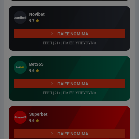
Novibet
9.7
ΠΑΙΞΕ ΝΟΜΙΜΑ
ΕΕΕΠ | 21+ | ΠΑΙΞΕ ΥΠΕΥΘΥΝΑ
Bet365
9.6
ΠΑΙΞΕ ΝΟΜΙΜΑ
ΕΕΕΠ | 21+ | ΠΑΙΞΕ ΥΠΕΥΘΥΝΑ
Superbet
9.6
ΠΑΙΞΕ ΝΟΜΙΜΑ