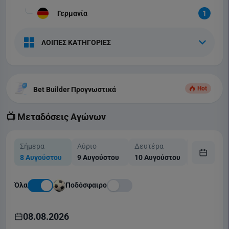
Γερμανία
1
ΛΟΙΠΕΣ ΚΑΤΗΓΟΡΙΕΣ
Hot
Bet Builder Προγνωστικά
📺 Μεταδόσεις Αγώνων
Σήμερα
Αύριο
Δευτέρα
Τρίτη
8 Αυγούστου
9 Αυγούστου
10 Αυγούστου
11 Αυγούσ
Όλα
Ποδόσφαιρο
08.08.2026