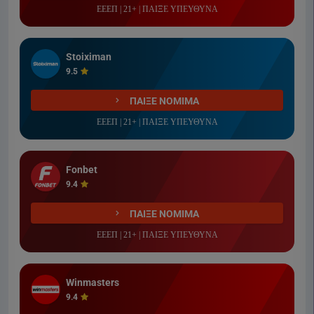
ΕΕΕΠ | 21+ | ΠΑΙΞΕ ΥΠΕΥΘΥΝΑ
Stoiximan
9.5
ΠΑΙΞΕ ΝΟΜΙΜΑ
ΕΕΕΠ | 21+ | ΠΑΙΞΕ ΥΠΕΥΘΥΝΑ
Fonbet
9.4
ΠΑΙΞΕ ΝΟΜΙΜΑ
ΕΕΕΠ | 21+ | ΠΑΙΞΕ ΥΠΕΥΘΥΝΑ
Winmasters
9.4