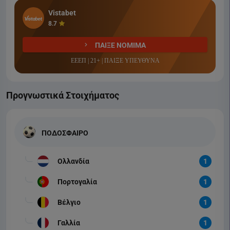
Vistabet
8.7
ΠΑΙΞΕ ΝΟΜΙΜΑ
ΕΕΕΠ | 21+ | ΠΑΙΞΕ ΥΠΕΥΘΥΝΑ
Προγνωστικά Στοιχήματος
ΠΟΔΟΣΦΑΙΡΟ
Ολλανδία
1
Πορτογαλία
1
Βέλγιο
1
Γαλλία
1