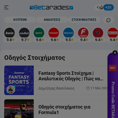
Στοίχημα
Burger button
+31
Mobile cham
ΚΟΥΠΟΝΙ
ΑΝΑΛΥΣΕΙΣ
ΣΤΟΙΧΗΜΑΤΙΚΕΣ
9.8
9.7
9.6
9.6
9.5
9.4
9.4
9.4
Οδηγός Στοιχήματος
Απο
Πρ
ΧΩ
ΝΕΟ
Fantasy Sports Στοίχημα |
ΚΑ
Αναλυτικός Οδηγός | Πώς να
Βάζ
παίξετε
Promo Code BETARADES 🎁
Δημήτρης Βασιλάκος
Co
17 Μάι 2022
BE
Εγγ
Οδηγός στοιχήματος για
στη
Formula1
ΜΟ