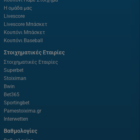
Η ομάδα μας
Livescore
Livescore Μπάσκετ
Κουπόνι Μπάσκετ
Κουπόνι Baseball
Στοιχηματικές Εταιρίες
Στοιχηματικές Εταιρίες
Superbet
Stoiximan
Bwin
Bet365
Sportingbet
Pamestoixima.gr
Interwetten
Βαθμολογίες