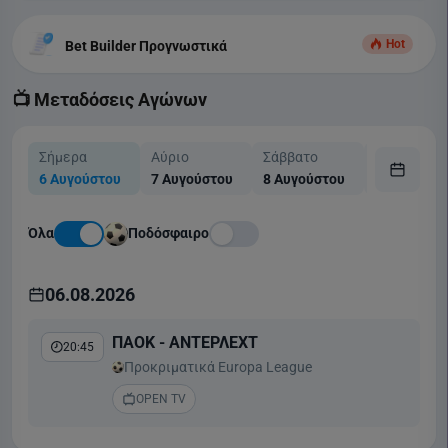
Hot
Bet Builder Προγνωστικά
📺 Μεταδόσεις Αγώνων
Σήμερα
Αύριο
Σάββατο
Κυριακή
6 Αυγούστου
7 Αυγούστου
8 Αυγούστου
9 Αυγούστ
Όλα
Ποδόσφαιρο
06.08.2026
ΠΑΟΚ - ΑΝΤΕΡΛΕΧΤ
20:45
Προκριματικά Europa League
OPEN TV