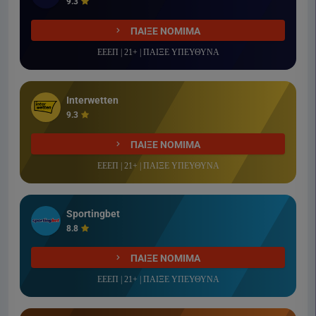
9.3
ΠΑΙΞΕ ΝΟΜΙΜΑ
ΕΕΕΠ | 21+ | ΠΑΙΞΕ ΥΠΕΥΘΥΝΑ
Interwetten
9.3
ΠΑΙΞΕ ΝΟΜΙΜΑ
ΕΕΕΠ | 21+ | ΠΑΙΞΕ ΥΠΕΥΘΥΝΑ
Sportingbet
8.8
ΠΑΙΞΕ ΝΟΜΙΜΑ
ΕΕΕΠ | 21+ | ΠΑΙΞΕ ΥΠΕΥΘΥΝΑ