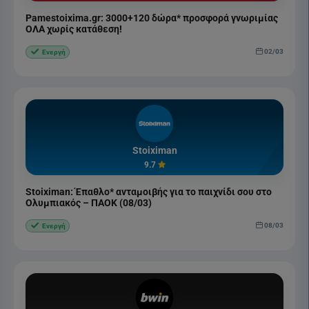
Pamestoixima.gr: 3000+120 δώρα* προσφορά γνωριμίας
ΟΛΑ χωρίς κατάθεση!
02/03
Ενεργή
Stoiximan
9.7
Stoiximan: Έπαθλο* ανταμοιβής για το παιχνίδι σου στο
Ολυμπιακός – ΠΑΟΚ (08/03)
08/03
Ενεργή