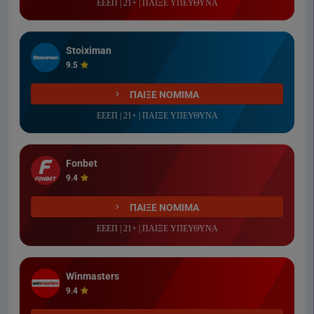
ΕΕΕΠ | 21+ | ΠΑΙΞΕ ΥΠΕΥΘΥΝΑ
Stoiximan
9.5
ΠΑΙΞΕ ΝΟΜΙΜΑ
ΕΕΕΠ | 21+ | ΠΑΙΞΕ ΥΠΕΥΘΥΝΑ
Fonbet
9.4
ΠΑΙΞΕ ΝΟΜΙΜΑ
ΕΕΕΠ | 21+ | ΠΑΙΞΕ ΥΠΕΥΘΥΝΑ
Winmasters
9.4