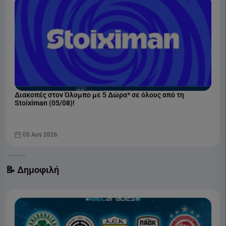
Διακοπές στον Όλυμπο με 5 Δώρα* σε όλους από τη
Stoiximan (05/08)!
05 Αυγ 2026
📝 Δημοφιλή