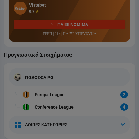
Vistabet
8.7
ΠΑΙΞΕ ΝΟΜΙΜΑ
ΕΕΕΠ | 21+ | ΠΑΙΞΕ ΥΠΕΥΘΥΝΑ
Προγνωστικά Στοιχήματος
ΠΟΔΟΣΦΑΙΡΟ
Europa League
2
Conference League
4
ΛΟΙΠΕΣ ΚΑΤΗΓΟΡΙΕΣ