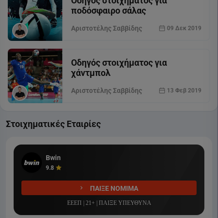
Οδηγός στοιχήματος για
ποδόσφαιρο σάλας
Αριστοτέλης Σαββίδης
09 Δεκ 2019
Οδηγός στοιχήματος για
χάντμπολ
Αριστοτέλης Σαββίδης
13 Φεβ 2019
Στοιχηματικές Εταιρίες
Bwin
9.8
ΠΑΙΞΕ ΝΟΜΙΜΑ
ΕΕΕΠ | 21+ | ΠΑΙΞΕ ΥΠΕΥΘΥΝΑ