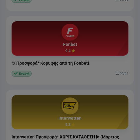
Fonbet
9.4
✨ Προσφορά* Κορυφής από τη Fonbet!
06/03
Ενεργή
Interwetten
9.3
Interwetten Προσφορά* ΧΩΡΙΣ ΚΑΤΑΘΕΣΗ ▶️ (Μάρτιος