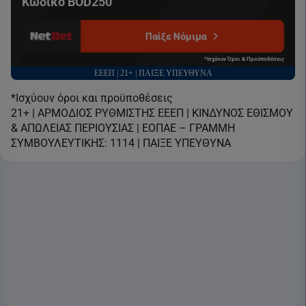
Κωδικό BOD250
Παίξε Νόμιμα
*Ισχύουν Όροι & Προϋποθέσεις
ΕΕΕΠ | 21+ | ΠΑΙΞΕ ΥΠΕΥΘΥΝΑ
*Ισχύουν όροι και προϋποθέσεις
21+ | ΑΡΜΟΔΙΟΣ ΡΥΘΜΙΣΤΗΣ ΕΕΕΠ | ΚΙΝΔΥΝΟΣ ΕΘΙΣΜΟΥ
& ΑΠΩΛΕΙΑΣ ΠΕΡΙΟΥΣΙΑΣ | ΕΟΠΑΕ – ΓΡΑΜΜΗ
ΣΥΜΒΟΥΛΕΥΤΙΚΗΣ: 1114 | ΠΑΙΞΕ ΥΠΕΥΘΥΝΑ