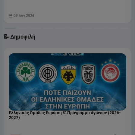
09 Αυγ 2026
📝 Δημοφιλή
Ελληνικές Ομάδες Ευρώπη ☑️ Πρόγραμμα Αγώνων (2026-
2027)