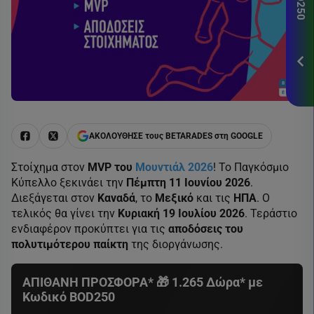
*Ισ
&
Πρ
ΕΓΓ
ΑΚΟΛΟΥΘΗΣΕ τους BETARADES στη GOOGLE
Στοίχημα στον
MVP του
Μουντιάλ 2026
! Το Παγκόσμιο
Κύπελλο ξεκινάει την
Πέμπτη 11 Ιουνίου 2026
.
Διεξάγεται στον
Καναδά
, το
Μεξικό
και τις
ΗΠΑ
. Ο
τελικός θα γίνει την
Κυριακή 19 Ιουλίου 2026
. Τεράστιο
ενδιαφέρον προκύπτει για τις
αποδόσεις
του
πολυτιμότερου παίκτη
της διοργάνωσης.
ΑΠΙΘΑΝΗ ΠΡΟΣΦΟΡΑ* 🎁 1.265 Δώρα* με
Κωδικό BOD250