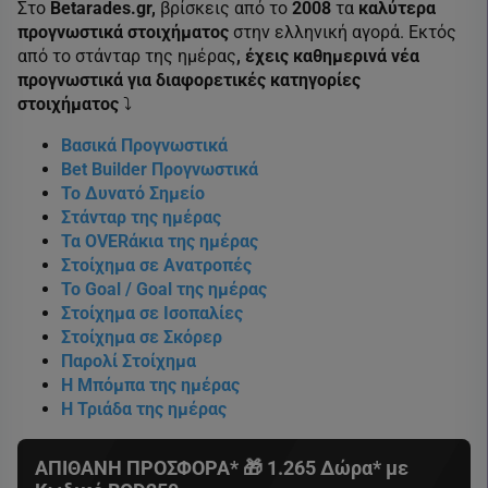
Στο
Betarades.gr,
βρίσκεις από το
2008
τα
καλύτερα
προγνωστικά στοιχήματος
στην ελληνική αγορά. Εκτός
από το στάνταρ της ημέρας
, έχεις καθημερινά νέα
προγνωστικά για διαφορετικές κατηγορίες
στοιχήματος
⤵️
Βασικά Προγνωστικά
Bet Builder Προγνωστικά
Το Δυνατό Σημείο
Στάνταρ της ημέρας
Τα OVERάκια της ημέρας
Στοίχημα σε Ανατροπές
Το Goal / Goal της ημέρας
Στοίχημα σε Ισοπαλίες
Στοίχημα σε Σκόρερ
Παρολί Στοίχημα
Η Μπόμπα της ημέρας
Η Τριάδα της ημέρας
ΑΠΙΘΑΝΗ ΠΡΟΣΦΟΡΑ* 🎁 1.265 Δώρα* με