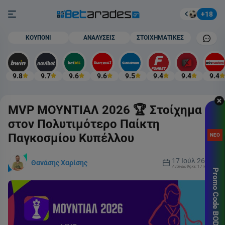
Στοίχημα
Burger button
+18
Mobile cham
ΚΟΥΠΟΝΙ
ΑΝΑΛΥΣΕΙΣ
ΣΤΟΙΧΗΜΑΤΙΚΕΣ
9.8
9.7
9.6
9.6
9.5
9.4
9.4
9.4
MVP ΜΟΥΝΤΙΑΛ 2026 🏆 Στοίχημα
Η 
στον Πολυτιμότερο Παίκτη
ΠΡ
Παγκοσμίου Κυπέλλου
ΝΕΟ
ΤΟ
ΚΑ
17 Ιούλ 26
Θανάσης Χαρίσης
Ανανεώθηκε:
17 Ιούλ 26
Έφ
Promo Code BOD250
Net
Την
σε 
ΕΓ