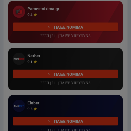
Pamestoixima.gr
9.4
ΠΑΙΞΕ ΝΟΜΙΜΑ
ΕΕΕΠ | 21+ | ΠΑΙΞΕ ΥΠΕΥΘΥΝΑ
Netbet
9.1
ΠΑΙΞΕ ΝΟΜΙΜΑ
ΕΕΕΠ | 21+ | ΠΑΙΞΕ ΥΠΕΥΘΥΝΑ
Elabet
9.3
ΠΑΙΞΕ ΝΟΜΙΜΑ
ΕΕΕΠ | 21+ | ΠΑΙΞΕ ΥΠΕΥΘΥΝΑ