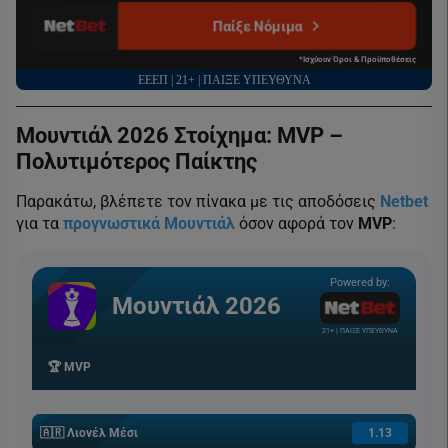
Παίξε Νόμιμα
*Ισχύουν Όροι & Προϋποθέσεις
ΕΕΕΠ | 21+ | ΠΑΙΞΕ ΥΠΕΥΘΥΝΑ
Μουντιάλ 2026 Στοίχημα: MVP –
Πολυτιμότερος Παίκτης
Παρακάτω, βλέπετε τον πίνακα με τις αποδόσεις
Netbet
για τα
προγνωστικά Μουντιάλ
όσον αφορά τον
MVP
:
Powered by:
Μουντιάλ 2026
21+ | ΠΑΙΞΕ ΥΠΕΥΘΥΝΑ
🏆 MVP
🇦🇷 Λιονέλ Μέσι
1.13