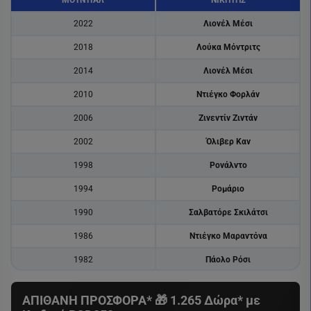
ΜΟΥΝΤΙΑΛ
ΝΙΚΗΤΗΣ
2022
Λιονέλ Μέσι
2018
Λούκα Μόντριτς
2014
Λιονέλ Μέσι
2010
Ντιέγκο Φορλάν
2006
Ζινεντίν Ζιντάν
2002
Όλιβερ Καν
1998
Ρονάλντο
1994
Ρομάριο
1990
Σαλβατόρε Σκιλάτσι
1986
Ντιέγκο Μαραντόνα
1982
Πάολο Ρόσι
ΑΠΙΘΑΝΗ ΠΡΟΣΦΟΡΑ* 🎁 1.265 Δώρα* με