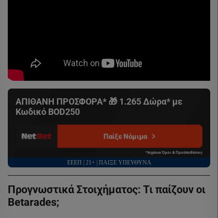
ΑΠΙΘΑΝΗ ΠΡΟΣΦΟΡΑ* 🎁 1.265 Δώρα* με
Κωδικό BOD250
Παίξε Νόμιμα
*Ισχύουν Όροι & Προϋποθέσεις
ΕΕΕΠ | 21+ | ΠΑΙΞΕ ΥΠΕΥΘΥΝΑ
Προγνωστικά Στοιχήματος: Τι παίζουν οι
Betarades;