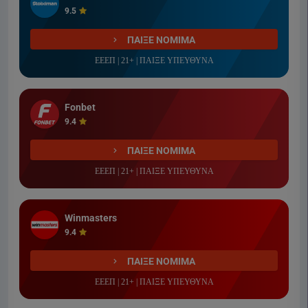
9.5
ΠΑΙΞΕ ΝΟΜΙΜΑ
ΕΕΕΠ | 21+ | ΠΑΙΞΕ ΥΠΕΥΘΥΝΑ
Fonbet
9.4
ΠΑΙΞΕ ΝΟΜΙΜΑ
ΕΕΕΠ | 21+ | ΠΑΙΞΕ ΥΠΕΥΘΥΝΑ
Winmasters
9.4
ΠΑΙΞΕ ΝΟΜΙΜΑ
ΕΕΕΠ | 21+ | ΠΑΙΞΕ ΥΠΕΥΘΥΝΑ