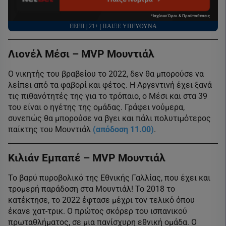
*Ισχύουν Όροι & Προϋποθέσεις
ΕΕΕΠ | 21+ | ΠΑΙΞΕ ΥΠΕΥΘΥΝΑ
Λιονέλ Μέσι – MVP Μουντιάλ
Ο νικητής του βραβείου το 2022, δεν θα μπορούσε να
λείπει από τα φαβορί και φέτος. Η Αργεντινή έχει ξανά
τις πιθανότητές της για το τρόπαιο, ο Μέσι και στα 39
του είναι ο ηγέτης της ομάδας. Γράφει νούμερα,
συνεπώς θα μπορούσε να βγει και πάλι πολυτιμότερος
παίκτης του Μουντιάλ
(απόδοση 11.00)
.
Κιλιάν Εμπαπέ – MVP Μουντιάλ
Το βαρύ πυροβολικό της Εθνικής Γαλλίας, που έχει και
τρομερή παράδοση στα Μουντιάλ! Το 2018 το
κατέκτησε, το 2022 έφτασε μέχρι τον τελικό όπου
έκανε χατ-τρικ. Ο πρώτος σκόρερ του ισπανικού
πρωταθλήματος, σε μια πανίσχυρη εθνική ομάδα. Ο