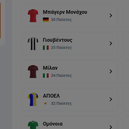
Μπάγερν Mονάχου
30 Παίκτες
Γιουβέντους
25 Παίκτες
Μίλαν
34 Παίκτες
ΑΠΟΕΛ
32 Παίκτες
Ομόνοια