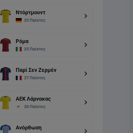
Ντόρτμουντ
25 Παίκτες
Ρόμα
25 Παίκτες
Παρί Σεν Ζερμέν
27 Παίκτες
ΑΕΚ Λάρνακας
30 Παίκτες
Ανόρθωση