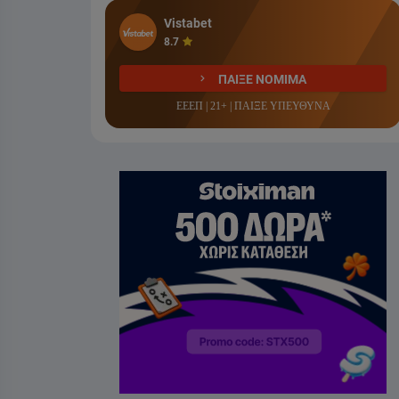
Vistabet
8.7
ΠΑΙΞΕ ΝΟΜΙΜΑ
ΕΕΕΠ | 21+ | ΠΑΙΞΕ ΥΠΕΥΘΥΝΑ