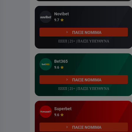
Novibet
9.7
ΠΑΙΞΕ ΝΟΜΙΜΑ
ΕΕΕΠ | 21+ | ΠΑΙΞΕ ΥΠΕΥΘΥΝΑ
Bet365
9.6
ΠΑΙΞΕ ΝΟΜΙΜΑ
ΕΕΕΠ | 21+ | ΠΑΙΞΕ ΥΠΕΥΘΥΝΑ
Superbet
9.6
ΠΑΙΞΕ ΝΟΜΙΜΑ