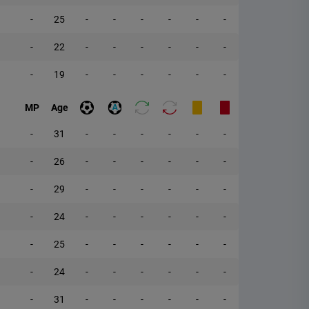
-
25
-
-
-
-
-
-
-
22
-
-
-
-
-
-
-
19
-
-
-
-
-
-
MP
Age
-
31
-
-
-
-
-
-
-
26
-
-
-
-
-
-
-
29
-
-
-
-
-
-
-
24
-
-
-
-
-
-
-
25
-
-
-
-
-
-
-
24
-
-
-
-
-
-
-
31
-
-
-
-
-
-