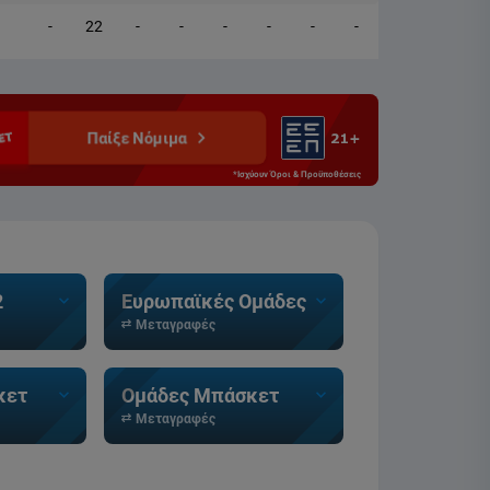
-
22
-
-
-
-
-
-
Παίξε Νόμιμα
*Ισχύουν Όροι & Προϋποθέσεις
2
Ευρωπαϊκές Ομάδες
Μεταγραφές
κετ
Ομάδες Μπάσκετ
Μεταγραφές