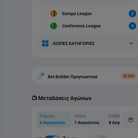
Europa League
2
Conference League
4
ΛΟΙΠΕΣ ΚΑΤΗΓΟΡΙΕΣ
Hot
Bet Builder Προγνωστικά
📺 Μεταδόσεις Αγώνων
Σήμερα
Αύριο
Σάββατο
6 Αυγούστου
7 Αυγούστου
8 Αυγούστου