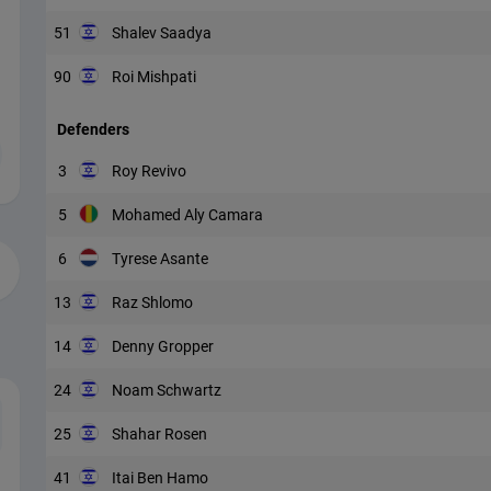
51
Shalev Saadya
90
Roi Mishpati
Defenders
3
Roy Revivo
5
Mohamed Aly Camara
6
Tyrese Asante
13
Raz Shlomo
14
Denny Gropper
24
Noam Schwartz
Κυριακή
Δευτέρα
Τρίτη
Τετάρτη
25
Shahar Rosen
9 Αυγούστου
10 Αυγούστου
11 Αυγούστου
12 Αυγούστου
41
Itai Ben Hamo