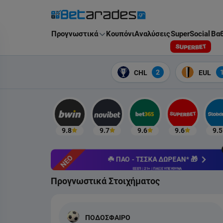
Στοίχημα
Προγνωστικά
Κουπόνι
Αναλύσεις
SuperSocial
Βαθ
2
CHL
EUL
9.8
9.7
9.6
9.6
9.5
ΝΕΟ
☘️ ΠΑΟ - ΤΣΣΚΑ ΔΩΡΕΑΝ* 🎁
ΕΕΕΠ | 21+ | ΠΑΙΞΕ ΥΠΕΥΘΥΝΑ
Προγνωστικά Στοιχήματος
ΠΟΔΟΣΦΑΙΡΟ