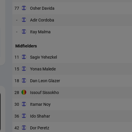
77
Osher Davida
-
Adir Cordoba
-
Itay Malma
Midfielders
11
Sagiv Yehezkel
15
Yonas Malede
18
Dan Leon Glazer
28
Issouf Sissokho
30
Itamar Noy
36
Ido Shahar
42
Dor Peretz