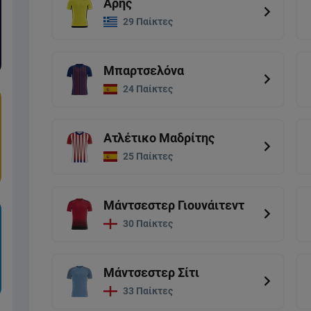
Άρης
29 Παίκτες
Μπαρτσελόνα
24 Παίκτες
Ατλέτικο Μαδρίτης
25 Παίκτες
Μάντσεστερ Γιουνάιτεντ
30 Παίκτες
Μάντσεστερ Σίτι
33 Παίκτες