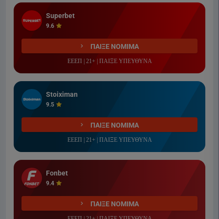
Superbet
9.6
ΠΑΙΞΕ ΝΟΜΙΜΑ
ΕΕΕΠ | 21+ | ΠΑΙΞΕ ΥΠΕΥΘΥΝΑ
Stoiximan
9.5
ΠΑΙΞΕ ΝΟΜΙΜΑ
ΕΕΕΠ | 21+ | ΠΑΙΞΕ ΥΠΕΥΘΥΝΑ
Fonbet
9.4
ΠΑΙΞΕ ΝΟΜΙΜΑ
ΕΕΕΠ | 21+ | ΠΑΙΞΕ ΥΠΕΥΘΥΝΑ