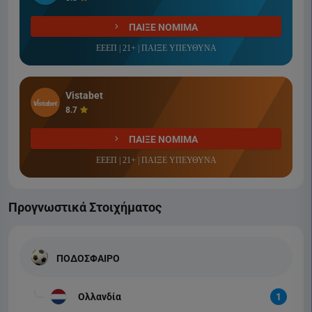
ΠΑΙΞΕ ΝΟΜΙΜΑ
ΕΕΕΠ | 21+ | ΠΑΙΞΕ ΥΠΕΥΘΥΝΑ
Vistabet
8.7
ΠΑΙΞΕ ΝΟΜΙΜΑ
ΕΕΕΠ | 21+ | ΠΑΙΞΕ ΥΠΕΥΘΥΝΑ
Προγνωστικά Στοιχήματος
ΠΟΔΟΣΦΑΙΡΟ
Ολλανδία
1