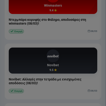
Winmasters
9.4
Ντερμπάρα κορυφής στο Φάληρο, αποδοσάρες στη
winmasters (08/03)!
08/03
Ενεργή
Novibet
9.5
Novibet: Αλλαγές στην τετράδα με ενισχυμένες
αποδόσεις (08/03)!
08/03
Ενεργή