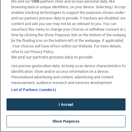
We and our
1008
partners store and access personal data, like
browsing data or unique identifiers, on your device. Selecting I Accept
enables tracking technologies to support the purposes shown under we
and our partners process data to provide. If trackers are disabled, some
content and ads you see may not be as relevant to you. You can
© Copyright 2026 Betarades
resurface this menu to change your choices or withdraw consent at any
time by clicking the Show Purposes link on the bottom of the webpage
21+
[or the floating icon on the bottom-left of the webpage, if applicable]
.Your choices will have effect within our Website. For more details,
refer to our Privacy Policy.
Κουπόνι Πάμε Στοίχημα
We and our partners process data to provide:
Κουπόνι Πάμε Στοίχημα
Use precise geolocation data. Actively scan device characteristics for
Η ομάδα μας
identification. Store and/or access information on a device.
Personalised advertising and content, advertising and content
Livescore
measurement, audience research and services development.
Livescore Μπάσκετ
List of Partners (vendors)
Κουπόνι Μπάσκετ
Κουπόνι Baseball
I Accept
Στοιχηματικές Εταιρίες
ΝΕΑ GIGA ΠΡΟΣΦΟΡΑ* ΓΝΩΡΙΜΙΑΣ
Στοιχηματικές Εταιρίες
Show Purposes
στην Bwin!
Superbet
*Ισχύουν Όροι & Προϋποθέσεις