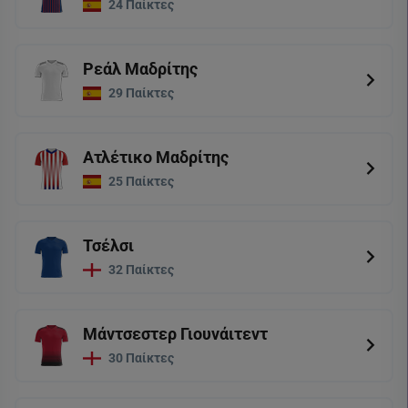
24 Παίκτες
Ρεάλ Μαδρίτης
29 Παίκτες
Ατλέτικο Μαδρίτης
25 Παίκτες
Τσέλσι
32 Παίκτες
Μάντσεστερ Γιουνάιτεντ
30 Παίκτες