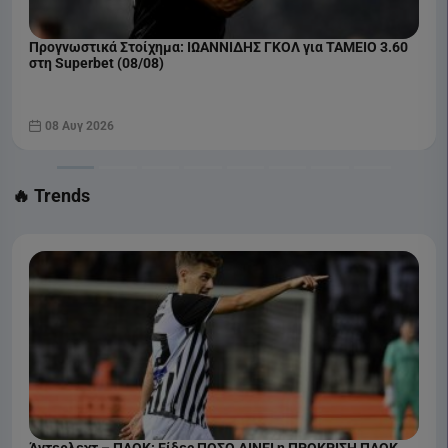
Προγνωστικά Στοίχημα: ΙΩΑΝΝΙΔΗΣ ΓΚΟΛ για ΤΑΜΕΙΟ 3.60
στη Superbet (08/08)
08 Αυγ 2026
🔥 Trends
Άντερλεχτ – ΠΑΟΚ: Είδες ΠΟΣΟ ΔΙΝΕΙ η ΠΡΟΚΡΙΣΗ ΠΑΟΚ