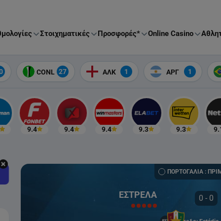
μολογίες
Στοιχηματικές
Προσφορές*
Online Casino
Αθλητ
0
27
1
1
CONL
ΑΛΚ
ΑΡΓ
9.4
9.4
9.4
9.3
9.3
9.
ΠΟΡΤΟΓΑΛΙΑ : ΠΡΙ
ΕΣΤΡΕΛΑ
0 - 0