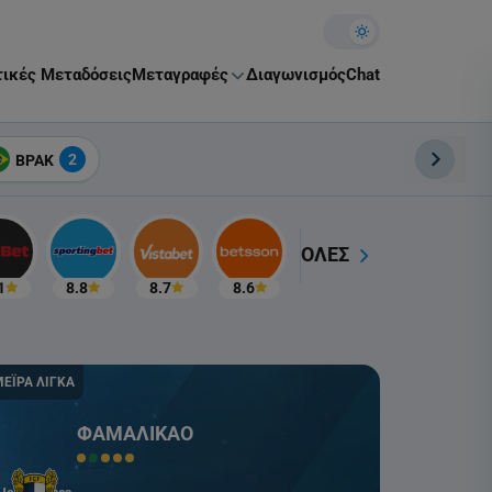
Theme toggle
ικές Μεταδόσεις
Μεταγραφές
Διαγωνισμός
Chat
2
ΒΡΑΚ
ΟΛΕΣ
1
8.8
8.7
8.6
ΜΕΪΡΑ ΛΙΓΚΑ
ΦΑΜΑΛΙΚΑΟ