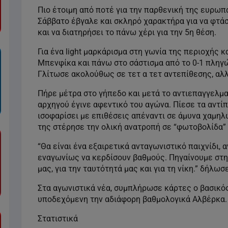
Πιο έτοιμη από ποτέ για την παρθενική της ευρωπ
Σάββατο έβγαλε και σκληρό χαρακτήρα για να φτάσει
και να διατηρήσει το πάνω χέρι για την 5η θέση.
Για ένα light μαρκάρισμα στη γωνία της περιοχής 
Μπενφίκα και πάνω στο σάστισμα από το 0-1 πληγώ
Γλίτωσε ακολούθως σε τετ α τετ αντεπίθεσης, αλ
Πήρε μέτρα στο γήπεδο και μετά το αντιεπαγγελμ
αρχηγού έγινε αφεντικό του αγώνα. Πίεσε τα αντίπ
ισοφαρίσει με επιθέσεις απέναντι σε άμυνα χαμηλώ
της στέρησε την ολική ανατροπή σε “φωτοβολίδα”
“Θα είναι ένα εξαιρετικά ανταγωνιστικό παιχνίδι,
εναγωνίως να κερδίσουν βαθμούς. Πηγαίνουμε στη
μας, για την ταυτότητά μας και για τη νίκη.” δήλωσ
Στα αγωνιστικά νέα, συμπλήρωσε κάρτες ο βασικός 
υποδεχόμενη την αδιάφορη βαθμολογικά Αλβέρκα.
Στατιστικά