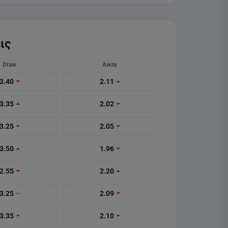
ις
Draw
Away
3.40
2.11
3.35
2.02
3.25
2.05
3.50
1.96
2.55
2.20
3.25
2.09
3.35
2.10