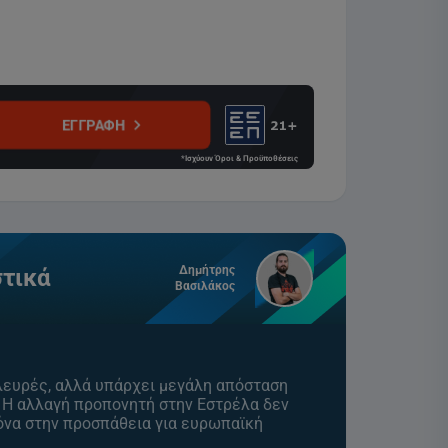
ΕΓΓΡΑΦΗ
*Ισχύουν Όροι & Προϋποθέσεις
Δημήτρης
τικά
Βασιλάκος
πλευρές, αλλά υπάρχει μεγάλη απόσταση
. Η αλλαγή προπονητή στην Εστρέλα δεν
κόνα στην προσπάθεια για ευρωπαϊκή