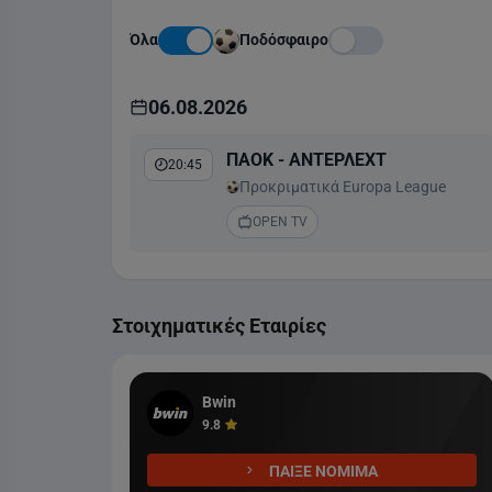
Όλα
Ποδόσφαιρο
06.08.2026
ΠΑΟΚ - ΑΝΤΕΡΛΕΧΤ
20:45
Προκριματικά Europa League
OPEN TV
Στοιχηματικές Εταιρίες
Bwin
9.8
ΠΑΙΞΕ ΝΟΜΙΜΑ