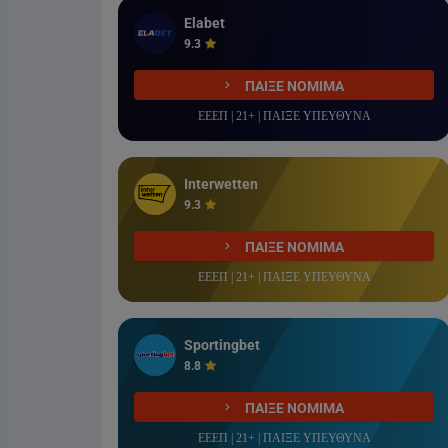
Elabet
9.3
ΠΑΙΞΕ ΝΟΜΙΜΑ
ΕΕΕΠ | 21+ | ΠΑΙΞΕ ΥΠΕΥΘΥΝΑ
Interwetten
9.3
ΠΑΙΞΕ ΝΟΜΙΜΑ
ΕΕΕΠ | 21+ | ΠΑΙΞΕ ΥΠΕΥΘΥΝΑ
Sportingbet
8.8
ΠΑΙΞΕ ΝΟΜΙΜΑ
ΕΕΕΠ | 21+ | ΠΑΙΞΕ ΥΠΕΥΘΥΝΑ