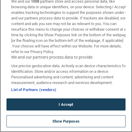
We and our
1008
partners store and access personal data, like
στοιχήματος!
browsing data or unique identifiers, on your device. Selecting I Accept
enables tracking technologies to support the purposes shown under we
and our partners process data to provide. If trackers are disabled, some
content and ads you see may not be as relevant to you. You can
resurface this menu to change your choices or withdraw consent at any
Υποβολή
time by clicking the Show Purposes link on the bottom of the webpage
Είμαι άνω των 21 ετών | Συμφωνώ με τους Όρους &
[or the floating icon on the bottom-left of the webpage, if applicable]
Προϋποθέσεις*
.Your choices will have effect within our Website. For more details,
refer to our Privacy Policy.
We and our partners process data to provide:
Use precise geolocation data. Actively scan device characteristics for
identification. Store and/or access information on a device.
Personalised advertising and content, advertising and content
© Copyright 2026 Betarades
measurement, audience research and services development.
List of Partners (vendors)
21+
I Accept
Κουπόνι Πάμε Στοίχημα
Κουπόνι Πάμε Στοίχημα
SUMMERAKI2026 ΠΡΟΣΦΟΡΑ* ☀️
Show Purposes
Η ομάδα μας
ΧΩΡΙΣ ΚΑΤΑΘΕΣΗ
Livescore
*Ισχύουν Όροι & Προϋποθέσεις