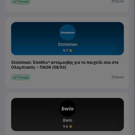
02/03
Ενεργή
Stoiximan
9.7
Stoiximan: Έπαθλο* ανταμοιβής για το παιχνίδι σου στο
Ολυμπιακός – ΠΑΟΚ (08/03)
08/03
Ενεργή
Bwin
9.6