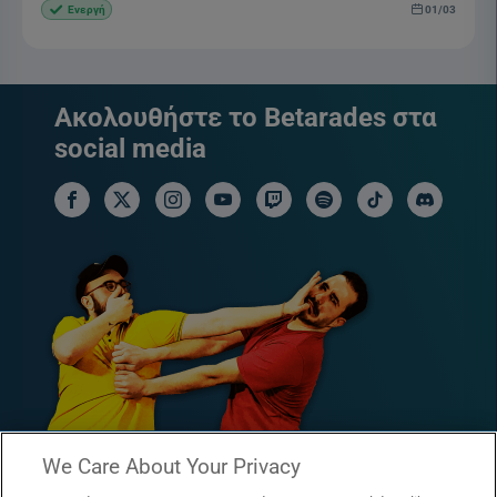
01/03
Ενεργή
Ακολουθήστε το Betarades στα
social media
facebook social link
x social link
instagram social link
youtube social link
twitch social link
spotify social link
tiktok social link
discord soci
Κάνε εγγραφή για να λαμβάνεις
We Care About Your Privacy
αναλύσεις/προγνωστικά αγώνων