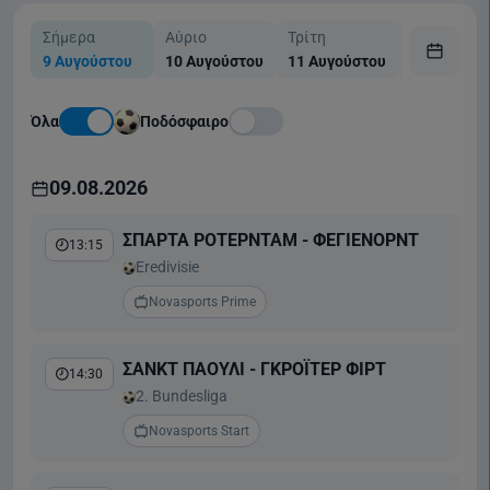
Σήμερα
Αύριο
Τρίτη
Τετάρτη
9 Αυγούστου
10 Αυγούστου
11 Αυγούστου
12 Αυγούσ
Όλα
Ποδόσφαιρο
09.08.2026
ΣΠΑΡΤΑ ΡΟΤΕΡΝΤΑΜ - ΦΕΓΙΕΝΟΡΝΤ
13:15
Eredivisie
Novasports Prime
ΣΑΝΚΤ ΠΑΟΥΛΙ - ΓΚΡΟΪΤΕΡ ΦΙΡΤ
14:30
2. Bundesliga
Novasports Start