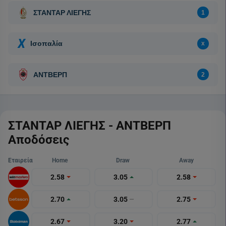
ΣΤΑΝΤΑΡ ΛΙΕΓΗΣ - ΑΝΤΒΕΡΠ
Αποδόσεις
Εταιρεία
Home
Draw
Away
2.58
3.05
2.58
2.70
3.05
2.75
2.67
3.20
2.77