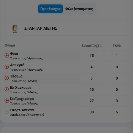
Γηπεδούχος
Φιλοξενούμενος
ΣΤΑΝΤΑΡ ΛΙΕΓΗΣ
Όνομα
Συμμετοχές
Γκολ
Φόσι
15
1
Τραυματίας
( Αμυντικός)
Ασενγκέ
4
0
Τραυματίας
( Αμυντικός)
Τέουμα
5
0
Τραυματίας
( Μέσος)
Ελ Χανκουρί
15
0
Τραυματίας
( Μέσος)
Ιλαϊμαχαρίτρα
27
3
Τραυματίας
( Μέσος)
Έκερτ-Αγένσα
30
5
Αμφίβολος
( Επιθετικός)