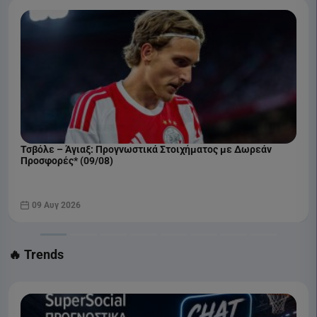
ΜΠΕΝΦΙΚΑ - ΑΚΑΝΤΕΜΙΚΑ ΒΙΣΕΟΥ
22:30
Liga Portugal
COSMOTE SPORT 1 HD
Τσβόλε – Άγιαξ: Προγνωστικά Στοιχήματος με Δωρεάν
Προσφορές* (09/08)
09 Αυγ 2026
🔥 Trends