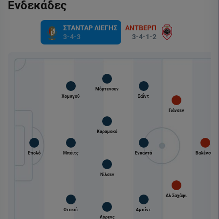
Ενδεκάδες
ΣΤΑΝΤΑΡ ΛΙΕΓΗΣ
ΑΝΤΒΕΡΠ
3-4-3
3-4-1-2
Μόρτενσεν
Χομαγού
Σαΐντ
Γιάνσεν
Καραμοκό
Επολό
Μπέιτς
Ενκαντά
Βαλένσια
Νίλσεν
Αλ Σαχάφι
Οτεκιέ
Αμπίντ
Λόρενς