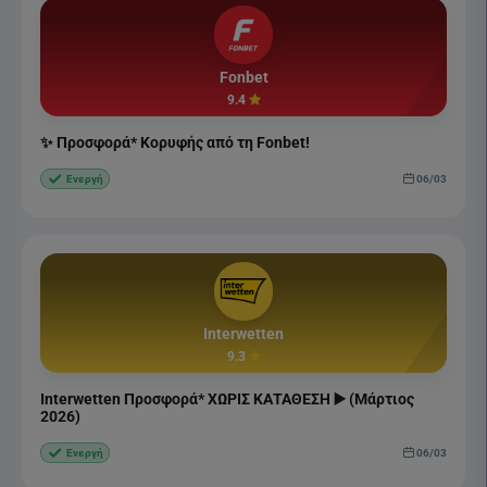
Fonbet
9.4
✨ Προσφορά* Κορυφής από τη Fonbet!
06/03
Ενεργή
Interwetten
9.3
Interwetten Προσφορά* ΧΩΡΙΣ ΚΑΤΑΘΕΣΗ ▶️ (Μάρτιος
2026)
06/03
Ενεργή