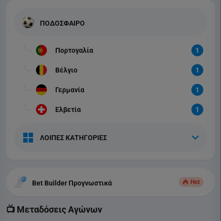
ΠΟΔΟΣΦΑΙΡΟ
Πορτογαλία
1
Βέλγιο
1
Γερμανία
1
Ελβετία
1
ΛΟΙΠΕΣ ΚΑΤΗΓΟΡΙΕΣ
Hot
Bet Builder Προγνωστικά
📺 Μεταδόσεις Αγώνων