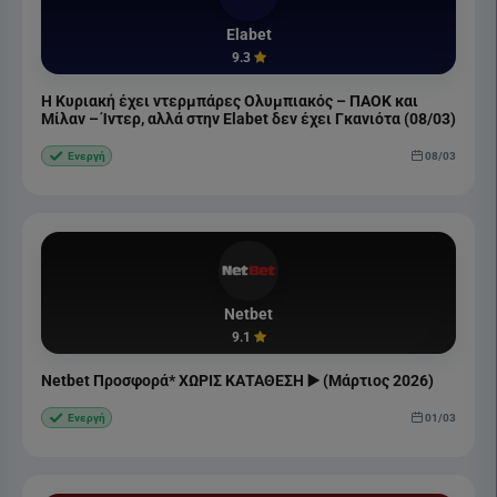
Elabet
9.3
Η Κυριακή έχει ντερμπάρες Ολυμπιακός – ΠΑΟΚ και
Μίλαν – Ίντερ, αλλά στην Elabet δεν έχει Γκανιότα (08/03)
08/03
Ενεργή
Netbet
9.1
Netbet Προσφορά* ΧΩΡΙΣ ΚΑΤΑΘΕΣΗ ▶️ (Μάρτιος 2026)
01/03
Ενεργή