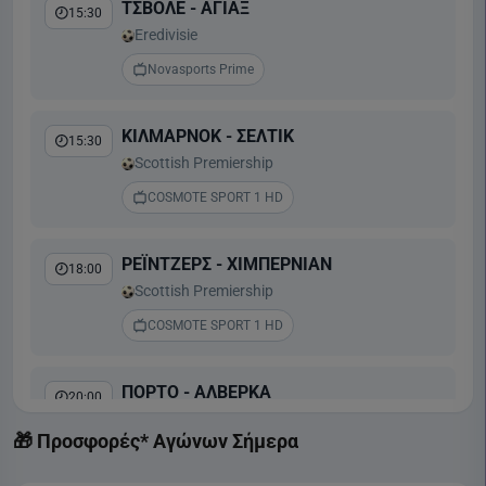
ΤΣΒΟΛΕ - ΑΓΙΑΞ
15:30
Eredivisie
Novasports Prime
ΚΙΛΜΑΡΝΟΚ - ΣΕΛΤΙΚ
15:30
Scottish Premiership
COSMOTE SPORT 1 HD
ΡΕΪΝΤΖΕΡΣ - ΧΙΜΠΕΡΝΙΑΝ
18:00
Scottish Premiership
COSMOTE SPORT 1 HD
ΠΟΡΤΟ - ΑΛΒΕΡΚΑ
20:00
Liga Portugal
🎁 Προσφορές* Αγώνων Σήμερα
COSMOTE SPORT 2 HD