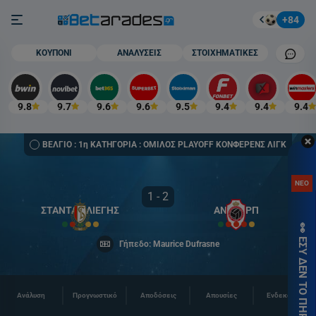
Στοίχημα
Burger button
+84
Mobile cham
ΚΟΥΠΟΝΙ
ΑΝΑΛΥΣΕΙΣ
ΣΤΟΙΧΗΜΑΤΙΚΕΣ
9.8
9.7
9.6
9.6
9.5
9.4
9.4
9.4
ΒΕΛΓΙΟ : 1η ΚΑΤΗΓΟΡΙΑ : ΟΜΙΛΟΣ PLAYOFF ΚΟΝΦΕΡΕΝΣ ΛΙΓΚ
ΑΠΟ
Νέο
ΝΕΟ
στη
1 - 2
ΣΤΑΝΤΑΡ ΛΙΕΓΗΣ
ΑΝΤΒΕΡΠ
ΕΠΙ
👀 ΕΣΥ ΔΕΝ ΤΟ ΠΗΡΕΣ; 🎁
ΠΡ
ΧΩΡ
Γήπεδο: Maurice Dufrasne
ΚΑΤ
Εγγ
Ανάλυση
Προγνωστικό
Αποδόσεις
Απουσίες
Ενδεκάδες
Supe
με 