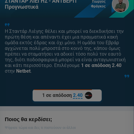
ΣΤΑΝΤΑΡ ΛΙΕΓΗΣ - ΑΝΤΒΕΡΠ
Γιώργος
Προγνωστικά
Φράγκος
Η Σταντάρ Λιέγης θέλει και μπορεί να διεκδικήσει την
πρώτη θέση και απέναντι έχει μια πραγματικά κακή
ομάδα εκτός έδρας και όχι μόνο. Η ομάδα του Εβράρ
αγχώνεται πολύ μπροστά στο κοινό της, κάπου όμως
πρέπει να σταματήσει να αδικεί τόσο πολύ τον εαυτό
της, διότι ποδοσφαιρικά μπορεί να είναι ανταγωνιστική
και κάτι περισσότερο. Επιλέγουμε
1 σε απόδοση 2.40
στην
Netbet
.
1 σε απόδοση
2.40