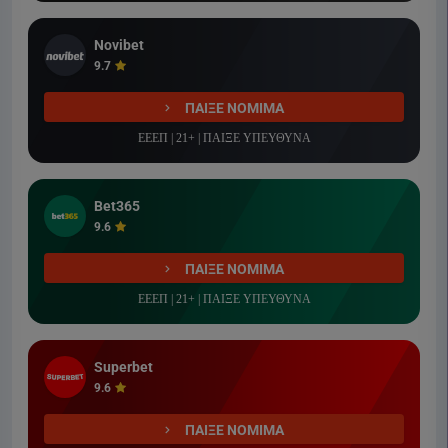
Novibet
9.7
ΠΑΙΞΕ ΝΟΜΙΜΑ
ΕΕΕΠ | 21+ | ΠΑΙΞΕ ΥΠΕΥΘΥΝΑ
Bet365
9.6
ΠΑΙΞΕ ΝΟΜΙΜΑ
ΕΕΕΠ | 21+ | ΠΑΙΞΕ ΥΠΕΥΘΥΝΑ
Superbet
9.6
ΠΑΙΞΕ ΝΟΜΙΜΑ