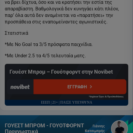
να βρει δίχτυα, όσο και να κρατήσει την εστία της
απαραβίαστη. Βαθμολογικά δεν κυνηγάει κάτι πλέον,
παρ’ όλα αυτά δεν αναμένεται να «παρατήσει» την
προσπάθεια στις εναπομείναντες αγωνιστικές.
Στατιστικά
*Με No Goal τα 3/5 πρόσφατα παιχνίδια.
*Με Under 2.5 τα 4/5 τελευταία ματς.
Γουέστ Μπρομ – Γουότφορντ στην Novibet
ΕΓΓΡΑΦΗ
*Ισχύουν Όροι & Προϋποθέσεις
ΕΕΕΠ | 21+ | ΠΑΙΞΕ ΥΠΕΥΘΥΝΑ
ΓΟΥΕΣΤ ΜΠΡΟΜ - ΓΟΥΟΤΦΟΡΝΤ
Γιάννης
Προγνωστικά
Κατσιμπρής