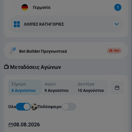
Γερμανία
1
ΛΟΙΠΕΣ ΚΑΤΗΓΟΡΙΕΣ
Hot
Bet Builder Προγνωστικά
📺 Μεταδόσεις Αγώνων
Σήμερα
Αύριο
Δευτέρα
Τρίτη
8 Αυγούστου
9 Αυγούστου
10 Αυγούστου
11 Αυγούσ
Όλα
Ποδόσφαιρο
08.08.2026