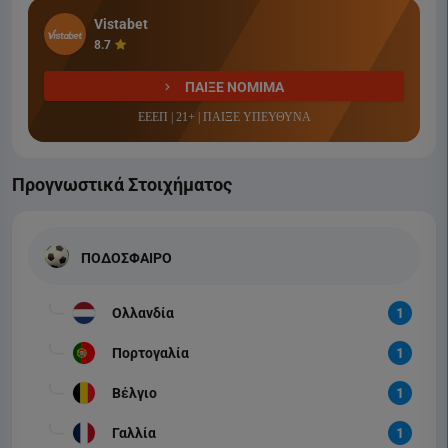
Vistabet
8.7
ΠΑΙΞΕ ΝΟΜΙΜΑ
ΕΕΕΠ | 21+ | ΠΑΙΞΕ ΥΠΕΥΘΥΝΑ
Προγνωστικά Στοιχήματος
ΠΟΔΟΣΦΑΙΡΟ
Ολλανδία
1
Πορτογαλία
1
Βέλγιο
1
Γαλλία
1