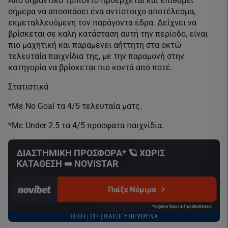
Από σημαντικό τρίποντο προέρχεται και επιθυμεί
σήμερα να αποσπάσει ένα αντίστοιχο αποτέλεσμα,
εκμεταλλευόμενη τον παράγοντα έδρα. Δείχνει να
βρίσκεται σε καλή κατάσταση αυτή την περίοδο, είναι
πιο μαχητική και παραμένει αήττητη στα οκτώ
τελευταία παιχνίδια της, με την παραμονή στην
κατηγορία να βρίσκεται πιο κοντά από ποτέ.
Στατιστικά
*Με No Goal τα 4/5 τελευταία ματς.
*Με Under 2.5 τα 4/5 πρόσφατα παιχνίδια.
ΔΙΑΣΤΗΜΙΚΗ ΠΡΟΣΦΟΡΑ* 🪐 ΧΩΡΙΣ
ΚΑΤΑΘΕΣΗ ➡️ NOVISTAR
Παίξε Νόμιμα
*Ισχύουν Όροι & Προϋποθέσεις
ΕΕΕΠ | 21+ | ΠΑΙΞΕ ΥΠΕΥΘΥΝΑ