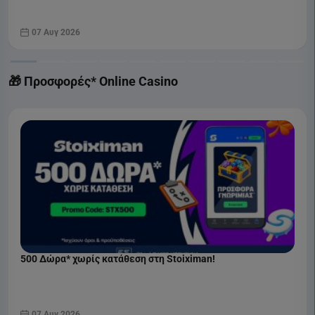
07 Αυγ 2026
🎁 Προσφορές* Online Casino
500 Δώρα* χωρίς κατάθεση στη Stoiximan!
07 Αυγ 2026