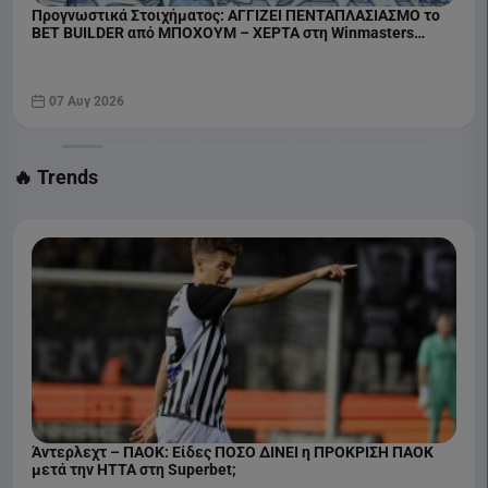
Προγνωστικά Στοιχήματος: ΑΓΓΙΖΕΙ ΠΕΝΤΑΠΛΑΣΙΑΣΜΟ το
BET BUILDER από ΜΠΟΧΟΥΜ – ΧΕΡΤΑ στη Winmasters
(07/08)
07 Αυγ 2026
🔥 Trends
Άντερλεχτ – ΠΑΟΚ: Είδες ΠΟΣΟ ΔΙΝΕΙ η ΠΡΟΚΡΙΣΗ ΠΑΟΚ
μετά την ΗΤΤΑ στη Superbet;