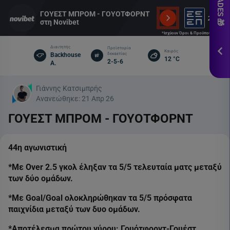
εδ
ΓΟΥΕΣΤ ΜΠΡΟΜ - ΓΟΥΟΤΦΟΡΝΤ
στη Novibet
*Ισ
&
*Ισχύουν Όροι & Προϋποθέσεις
Πρ
Διαιτητής
Προϊστορία
Καιρός
Backhouse
δεκαετίας
12 °C
2-5-6
A.
ΕΓΓ
Γιάννης Κατσιμπρής
Ανανεώθηκε:
21 Απρ 26
ΓΟΥΕΣΤ ΜΠΡΟΜ - ΓΟΥΟΤΦΟΡΝΤ
44η αγωνιστική
*Με Over 2.5 γκολ έληξαν τα 5/5 τελευταία ματς μεταξύ
των δύο ομάδων.
*Με Goal/Goal ολοκληρώθηκαν τα 5/5 πρόσφατα
παιχνίδια μεταξύ των δυο ομάδων.
*Αποτέλεσμα πρώτου γύρου: Γουότφορντ-Γουέστ