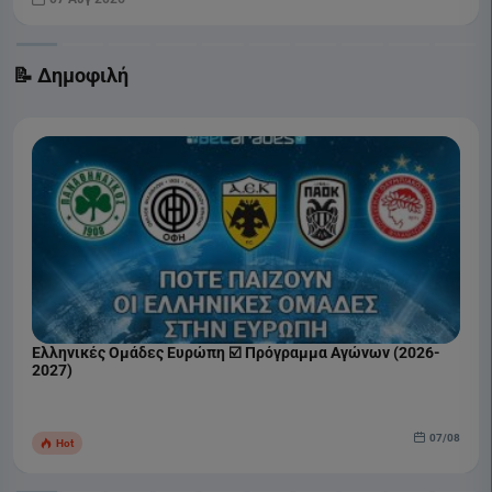
📝 Δημοφιλή
Ελληνικές Ομάδες Ευρώπη ☑️ Πρόγραμμα Αγώνων (2026-
2027)
07/08
Hot