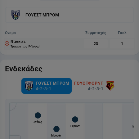
ΓΟΥΕΣΤ ΜΠΡΟΜ
Όνομα
Συμμετοχές
Γκολ
Ντιακιτέ
23
1
Τραυματίας
(Μέσος)
Ενδεκάδες
ΓΟΥΕΣΤ ΜΠΡΟΜ
ΓΟΥΟΤΦΟΡΝΤ
4-2-3-1
4-2-3-1
Στάιλς
Γκραντ
Μάα
Μοουάτ