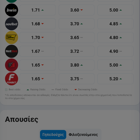
1.71
3.60
5.00
1.68
3.70
4.85
1.70
3.65
4.80
1.67
3.72
4.90
1.65
3.80
5.00
1.65
3.75
5.20
Best odds
Raising Odds
Fixed Odds
Decreasing Odds
* Οι αποδόσεις υπόκεινται σε αλλαγές. Ελέγξτε πάντα ότι είναι σωστές στην στοιχηματική που τοποθετείτε
το στοίχημα σας.
Απουσίες
Γηπεδούχος
Φιλοξενούμενος