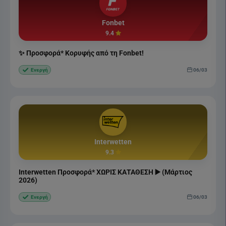
Fonbet
9.4
✨ Προσφορά* Κορυφής από τη Fonbet!
06/03
Ενεργή
Interwetten
9.3
Interwetten Προσφορά* ΧΩΡΙΣ ΚΑΤΑΘΕΣΗ ▶️ (Μάρτιος
2026)
06/03
Ενεργή