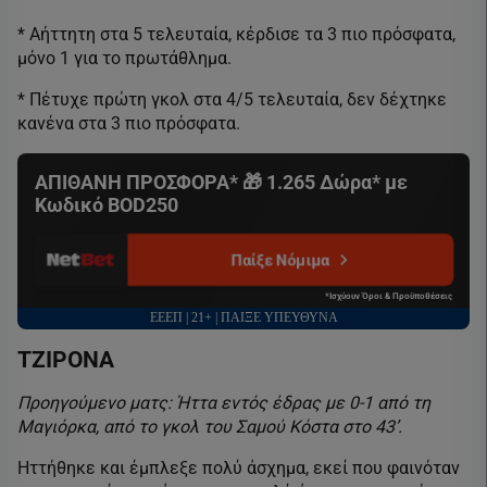
* Αήττητη στα 5 τελευταία, κέρδισε τα 3 πιο πρόσφατα,
μόνο 1 για το πρωτάθλημα.
* Πέτυχε πρώτη γκολ στα 4/5 τελευταία, δεν δέχτηκε
κανένα στα 3 πιο πρόσφατα.
ΑΠΙΘΑΝΗ ΠΡΟΣΦΟΡΑ* 🎁 1.265 Δώρα* με
Κωδικό BOD250
Παίξε Νόμιμα
*Ισχύουν Όροι & Προϋποθέσεις
ΕΕΕΠ | 21+ | ΠΑΙΞΕ ΥΠΕΥΘΥΝΑ
ΤΖΙΡΟΝΑ
Προηγούμενο ματς: Ήττα εντός έδρας με 0-1 από τη
Μαγιόρκα, από το γκολ του Σαμού Κόστα στο 43’.
Ηττήθηκε και έμπλεξε πολύ άσχημα, εκεί που φαινόταν