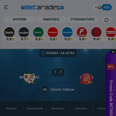
Στοίχημα
Burger button
+31
Mobile cham
ΚΟΥΠΟΝΙ
ΑΝΑΛΥΣΕΙΣ
ΣΤΟΙΧΗΜΑΤΙΚΕΣ
9.8
9.7
9.6
9.6
9.5
9.4
9.4
9.4
ΙΣΠΑΝΙΑ : ΛΑ ΛΙΓΚΑ
Απο
Πρ
ΧΩ
ΝΕΟ
ΚΑ
1 - 1
ΒΑΓΙΕΚΑΝΟ
ΧΙΡΟΝΑ
Βάζ
Promo Code BETARADES 🎁
Co
Γήπεδο: Vallecas
BE
Εγγ
στη
Ανάλυση
Προγνωστικό
Αποδόσεις
Απουσίες
Ενδεκάδες
ΜΟ