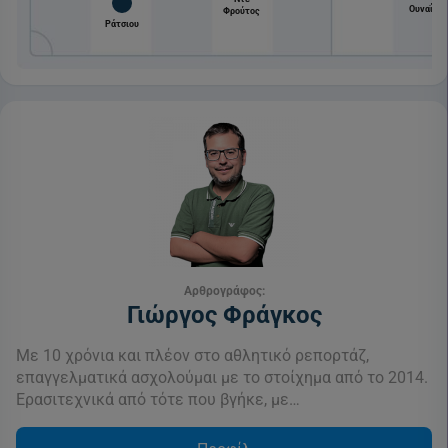
Ουναΐ
Φρούτος
Ράτσιου
Αρθρογράφος:
Γιώργος Φράγκος
Με 10 χρόνια και πλέον στο αθλητικό ρεπορτάζ,
επαγγελματικά ασχολούμαι με το στοίχημα από το 2014.
Ερασιτεχνικά από τότε που βγήκε, με…