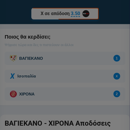
Χ σε απόδοση
3.50
ΒΑΓΙΕΚΑΝΟ - ΧΙΡΟΝΑ Αποδόσεις