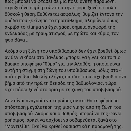
πως μπορεί να φτάσει σε μια πολύ άνετη παραμονή,
έτρεξε ένα σερί ηττών που την έφερε ξανά σε πολύ
δύσκολη θέση. Ευθύνεται ασφαλώς, θυμίζει έντονα την
ομάδα που ξεκίνησε το πρωτάθλημα, πληρώνει όμως
ακριβά το τίμημα να έχει χάσει σημεία αναφορά της
ενδεκάδας με τραυματισμού, με πρώτο και κύριο, τον
φορ Βάνατ.
Ακόμα στη ζώνη του υποβιβασμού δεν έχει βρεθεί, όμως
αν δεν νικήσει στο Βαγέκας, μπορεί να γίνει και το πιο
βασικό υποψήφιο “θύμα” για την Αλαβές, η οποία είναι
αυτή τη στιγμή στη ζώνη του υποβιβασμού, μόλις στο -1
από την ίδια. Με λίγα λόγια, από ‘κει που είχε βρεθεί ένα
βήμα από την πρώτη δεκάδα της βαθμολογίας, τώρα
έχει πέσει ξανά στο όριο με τη ζώνη του υποβιβασμού.
Δεν είναι αναγκαίο να κερδίσει, αν και θα τη φέρει σε
απόσταση μεγαλύτερη της μιας νίκης από τη ζώνη του
υποβιβασμού. Ακόμα και ο βαθμός μπορεί να της φανεί
χρήσιμος, αρκεί να αρχίσει να σοβαρεύεται ξανά στο
“Μοντιλίβι”. Εκεί θα κριθεί ουσιαστικά η παραμονή της,