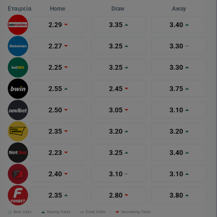
Εταιρεία
Home
Draw
Away
2.29
3.35
3.40
2.27
3.25
3.30
2.25
3.25
3.30
2.55
2.45
3.75
2.50
3.05
3.10
2.35
3.20
3.20
2.23
3.25
3.40
2.40
3.10
3.10
2.35
2.80
3.80
Best odds
Raising Odds
Fixed Odds
Decreasing Odds