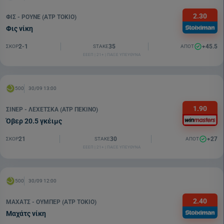
2.30
ΦΙΣ - ΡΟΥΝΕ (ΑΤΡ ΤΟΚΙΟ)
Φις νίκη
2-1
35
+45.5
ΣΚΟΡ
STAKE
ΑΠΟΤ
ΕΕΕΠ | 21+ | ΠΑΙΞΕ ΥΠΕΥΘΥΝΑ
500
30/09 13:00
1.90
ΣΙΝΕΡ - ΛΕΧΕΤΣΚΑ (ATP ΠΕΚΙΝΟ)
Όβερ 20.5 γκέιμς
21
30
+27
ΣΚΟΡ
STAKE
ΑΠΟΤ
ΕΕΕΠ | 21+ | ΠΑΙΞΕ ΥΠΕΥΘΥΝΑ
500
30/09 12:00
2.40
ΜΑΧΑΤΣ - ΟΥΜΠΕΡ (ΑΤΡ ΤΟΚΙΟ)
Μαχάτς νίκη