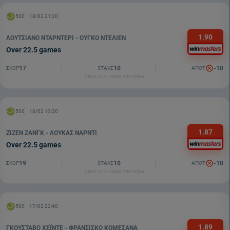
500
18/02 21:30
1.90
ΛΟΥΤΣΙΑΝΟ ΝΤΑΡΝΤΕΡΙ - ΟΥΓΚΟ ΝΤΕΛΙΕΝ
Over 22.5 games
17
10
-10
ΣΚΟΡ
STAKE
ΑΠΟΤ
ΕΕΕΠ | 21+ | ΠΑΙΞΕ ΥΠΕΥΘΥΝΑ
500
18/02 13:30
1.87
ΖΙΖΕΝ ΖΑΝΓΚ - ΛΟΥΚΑΣ ΝΑΡΝΤΙ
Over 22.5 games
19
10
-10
ΣΚΟΡ
STAKE
ΑΠΟΤ
ΕΕΕΠ | 21+ | ΠΑΙΞΕ ΥΠΕΥΘΥΝΑ
500
17/02 22:40
1.89
ΓΚΟΥΣΤΑΒΟ ΧΕΪΝΤΕ - ΦΡΑΝΣΙΣΚΟ ΚΟΜΕΣΑΝΑ