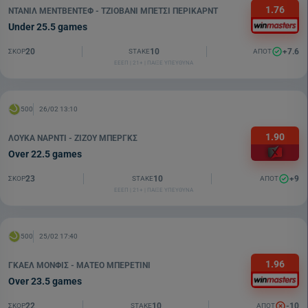
1.76
ΝΤΑΝΙΛ ΜΕΝΤΒΕΝΤΕΦ - ΤΖΙΟΒΑΝΙ ΜΠΕΤΣΙ ΠΕΡΙΚΑΡΝΤ
Under 25.5 games
20
10
+7.6
ΣΚΟΡ
STAKE
ΑΠΟΤ
ΕΕΕΠ | 21+ | ΠΑΙΞΕ ΥΠΕΥΘΥΝΑ
500
26/02 13:10
1.90
ΛΟΥΚΑ ΝΑΡΝΤΙ - ΖΙΖΟΥ ΜΠΕΡΓΚΣ
Over 22.5 games
23
10
+9
ΣΚΟΡ
STAKE
ΑΠΟΤ
ΕΕΕΠ | 21+ | ΠΑΙΞΕ ΥΠΕΥΘΥΝΑ
500
25/02 17:40
1.96
ΓΚΑΕΛ ΜΟΝΦΙΣ - ΜΑΤΕΟ ΜΠΕΡΕΤΙΝΙ
Over 23.5 games
22
10
-10
ΣΚΟΡ
STAKE
ΑΠΟΤ