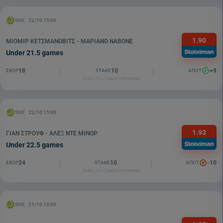
500
22/10 15:00
1.90
ΜΙΟΜΙΡ ΚΕΤΣΜΑΝΟΒΙΤΣ - ΜΑΡΙΑΝΟ ΝΑΒΟΝΕ
Under 21.5 games
18
10
+9
ΣΚΟΡ
STAKE
ΑΠΟΤ
ΕΕΕΠ | 21+ | ΠΑΙΞΕ ΥΠΕΥΘΥΝΑ
500
22/10 15:00
1.93
ΓΙΑΝ ΣΤΡΟΥΦ - ΑΛΕΞ ΝΤΕ ΜΙΝΟΡ
Under 22.5 games
24
10
-10
ΣΚΟΡ
STAKE
ΑΠΟΤ
ΕΕΕΠ | 21+ | ΠΑΙΞΕ ΥΠΕΥΘΥΝΑ
500
21/10 19:00