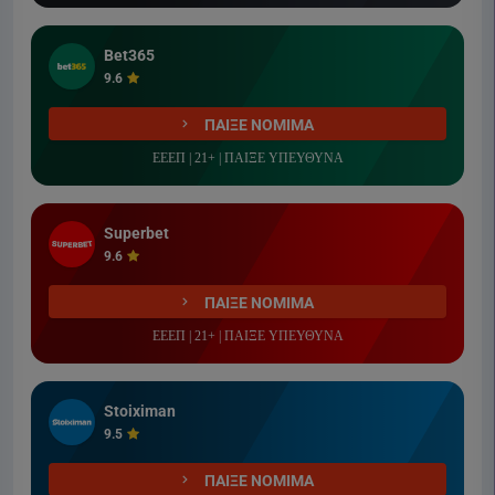
Bet365
9.6
ΠΑΙΞΕ ΝΟΜΙΜΑ
ΕΕΕΠ | 21+ | ΠΑΙΞΕ ΥΠΕΥΘΥΝΑ
Superbet
9.6
ΠΑΙΞΕ ΝΟΜΙΜΑ
ΕΕΕΠ | 21+ | ΠΑΙΞΕ ΥΠΕΥΘΥΝΑ
Stoiximan
9.5
ΠΑΙΞΕ ΝΟΜΙΜΑ