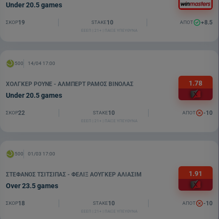
Under 20.5 games
19
10
+8.5
ΣΚΟΡ
STAKE
ΑΠΟΤ
ΕΕΕΠ | 21+ | ΠΑΙΞΕ ΥΠΕΥΘΥΝΑ
500
14/04 17:00
1.78
ΧΟΛΓΚΕΡ ΡΟΥΝΕ - ΑΛΜΠΕΡΤ ΡΑΜΟΣ ΒΙΝΟΛΑΣ
Under 20.5 games
22
10
-10
ΣΚΟΡ
STAKE
ΑΠΟΤ
ΕΕΕΠ | 21+ | ΠΑΙΞΕ ΥΠΕΥΘΥΝΑ
500
01/03 17:00
1.91
ΣΤΕΦΑΝΟΣ ΤΣΙΤΣΙΠΑΣ - ΦΕΛΙΞ ΑΟΥΓΚΕΡ ΑΛΙΑΣΙΜ
Over 23.5 games
18
10
-10
ΣΚΟΡ
STAKE
ΑΠΟΤ
ΕΕΕΠ | 21+ | ΠΑΙΞΕ ΥΠΕΥΘΥΝΑ