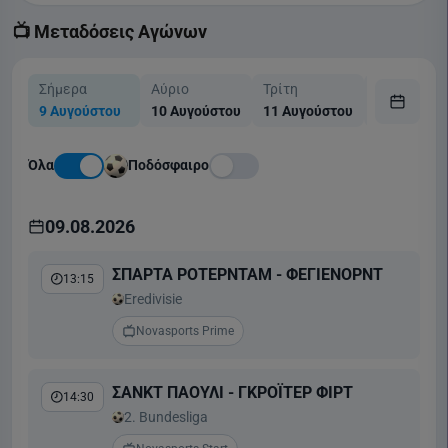
📺 Μεταδόσεις Αγώνων
Σήμερα
Αύριο
Τρίτη
Τετάρτη
9 Αυγούστου
10 Αυγούστου
11 Αυγούστου
12 Αυγούσ
Όλα
Ποδόσφαιρο
09.08.2026
ΣΠΑΡΤΑ ΡΟΤΕΡΝΤΑΜ - ΦΕΓΙΕΝΟΡΝΤ
13:15
Eredivisie
Novasports Prime
ΣΑΝΚΤ ΠΑΟΥΛΙ - ΓΚΡΟΪΤΕΡ ΦΙΡΤ
14:30
2. Bundesliga