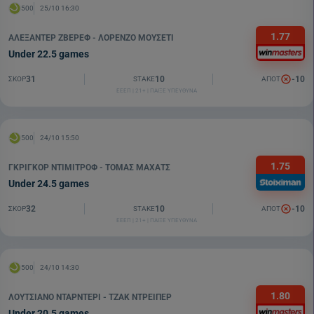
500
25/10 16:30
1.77
ΑΛΕΞΑΝΤΕΡ ΖΒΕΡΕΦ - ΛΟΡΕΝΖΟ ΜΟΥΣΕΤΙ
Under 22.5 games
31
10
-10
ΣΚΟΡ
STAKE
ΑΠΟΤ
ΕΕΕΠ | 21+ | ΠΑΙΞΕ ΥΠΕΥΘΥΝΑ
500
24/10 15:50
1.75
ΓΚΡΙΓΚΟΡ ΝΤΙΜΙΤΡΟΦ - ΤΟΜΑΣ ΜΑΧΑΤΣ
Under 24.5 games
32
10
-10
ΣΚΟΡ
STAKE
ΑΠΟΤ
ΕΕΕΠ | 21+ | ΠΑΙΞΕ ΥΠΕΥΘΥΝΑ
500
24/10 14:30
1.80
ΛΟΥΤΣΙΑΝΟ ΝΤΑΡΝΤΕΡΙ - ΤΖΑΚ ΝΤΡΕΙΠΕΡ
Under 20.5 games