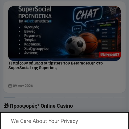
Τι παίζουν σήμερα οι tipsters του Betarades.gr, στο
SuperSocial της Superbet;
09 Αυγ 2026
🎁 Προσφορές* Online Casino
We Care About Your Privacy