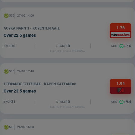
500
27/02 14:00
1.76
ΛΟΥΚΑ ΝΑΡΝΤΙ - ΚΟΥΕΝΤΕΝ ΑΛΙΣ
Over 22.5 games
30
10
+7.6
ΣΚΟΡ
STAKE
ΑΠΟΤ
ΕΕΕΠ | 21+ | ΠΑΙΞΕ ΥΠΕΥΘΥΝΑ
500
26/02 17:40
1.94
ΣΤΕΦΑΝΟΣ ΤΣΙΤΣΙΠΑΣ - ΚΑΡΕΝ ΚΑΤΣΑΝΟΦ
Over 23.5 games
31
10
+9.4
ΣΚΟΡ
STAKE
ΑΠΟΤ
ΕΕΕΠ | 21+ | ΠΑΙΞΕ ΥΠΕΥΘΥΝΑ
500
26/02 16:30