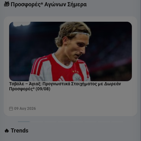
🎁 Προσφορές* Αγώνων Σήμερα
COSMOTE SPORT 2 HD
ΜΠΕΝΦΙΚΑ - ΑΚΑΝΤΕΜΙΚΑ ΒΙΣΕΟΥ
22:30
Liga Portugal
COSMOTE SPORT 1 HD
Τσβόλε – Άγιαξ: Προγνωστικά Στοιχήματος με Δωρεάν
Προσφορές* (09/08)
09 Αυγ 2026
🔥 Trends