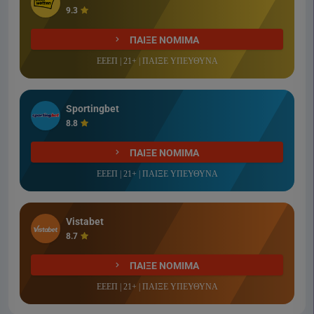
9.3
ΠΑΙΞΕ ΝΟΜΙΜΑ
ΕΕΕΠ | 21+ | ΠΑΙΞΕ ΥΠΕΥΘΥΝΑ
Sportingbet
8.8
ΠΑΙΞΕ ΝΟΜΙΜΑ
ΕΕΕΠ | 21+ | ΠΑΙΞΕ ΥΠΕΥΘΥΝΑ
Vistabet
8.7
ΠΑΙΞΕ ΝΟΜΙΜΑ
ΕΕΕΠ | 21+ | ΠΑΙΞΕ ΥΠΕΥΘΥΝΑ