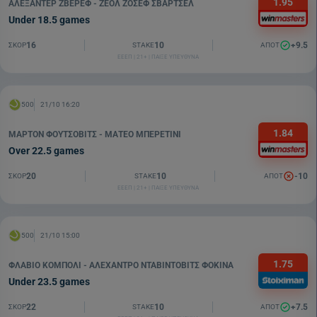
1.95
ΑΛΕΞΑΝΤΕΡ ΖΒΕΡΕΦ - ΖΕΟΛ ΖΟΣΕΦ ΣΒΑΡΤΣΕΛ
Under 18.5 games
16
10
+9.5
ΣΚΟΡ
STAKE
ΑΠΟΤ
ΕΕΕΠ | 21+ | ΠΑΙΞΕ ΥΠΕΥΘΥΝΑ
500
21/10 16:20
1.84
ΜΑΡΤΟΝ ΦΟΥΤΣΟΒΙΤΣ - ΜΑΤΕΟ ΜΠΕΡΕΤΙΝΙ
Over 22.5 games
20
10
-10
ΣΚΟΡ
STAKE
ΑΠΟΤ
ΕΕΕΠ | 21+ | ΠΑΙΞΕ ΥΠΕΥΘΥΝΑ
500
21/10 15:00
1.75
ΦΛΑΒΙΟ ΚΟΜΠΟΛΙ - ΑΛΕΧΑΝΤΡΟ ΝΤΑΒΙΝΤΟΒΙΤΣ ΦΟΚΙΝΑ
Under 23.5 games
22
10
+7.5
ΣΚΟΡ
STAKE
ΑΠΟΤ