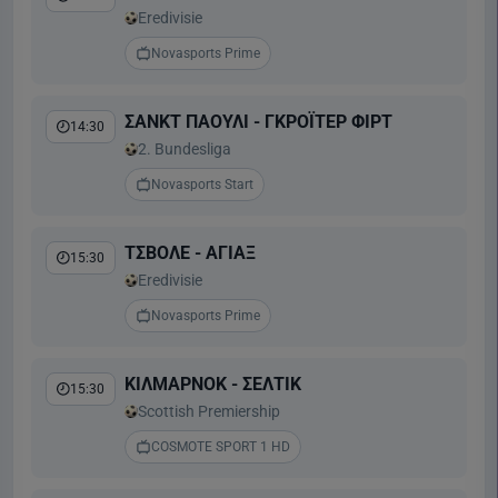
Eredivisie
Novasports Prime
ΣΑΝΚΤ ΠΑΟΥΛΙ - ΓΚΡΟΪΤΕΡ ΦΙΡΤ
14:30
2. Bundesliga
Novasports Start
ΤΣΒΟΛΕ - ΑΓΙΑΞ
15:30
Eredivisie
Novasports Prime
ΚΙΛΜΑΡΝΟΚ - ΣΕΛΤΙΚ
15:30
Scottish Premiership
COSMOTE SPORT 1 HD