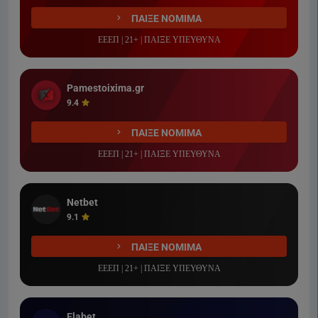
ΠΑΙΞΕ ΝΟΜΙΜΑ
ΕΕΕΠ | 21+ | ΠΑΙΞΕ ΥΠΕΥΘΥΝΑ
Pamestoixima.gr
9.4
ΠΑΙΞΕ ΝΟΜΙΜΑ
ΕΕΕΠ | 21+ | ΠΑΙΞΕ ΥΠΕΥΘΥΝΑ
Netbet
9.1
ΠΑΙΞΕ ΝΟΜΙΜΑ
ΕΕΕΠ | 21+ | ΠΑΙΞΕ ΥΠΕΥΘΥΝΑ
Elabet