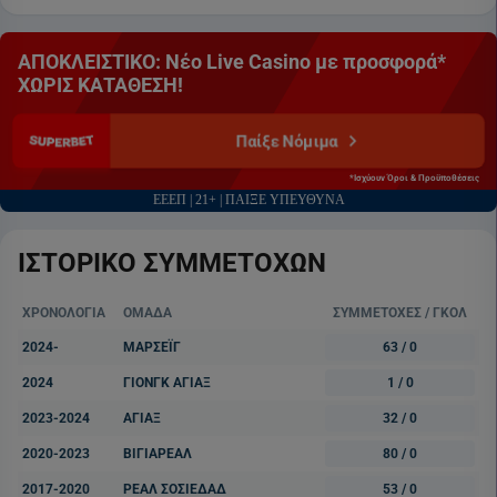
ΑΠΟΚΛΕΙΣΤΙΚΟ: Νέο Live Casino με προσφορά*
ΧΩΡΙΣ ΚΑΤΑΘΕΣΗ!
Παίξε Νόμιμα
*Ισχύουν Όροι & Προϋποθέσεις
ΕΕΕΠ | 21+ | ΠΑΙΞΕ ΥΠΕΥΘΥΝΑ
ΙΣΤΟΡΙΚΟ ΣΥΜΜΕΤΟΧΩΝ
ΧΡΟΝΟΛΟΓΙΑ
ΟΜΑΔΑ
ΣΥΜΜΕΤΟΧΕΣ / ΓΚΟΛ
2024-
ΜΑΡΣΕΪΓ
63 / 0
2024
ΓΙΟΝΓΚ ΑΓΙΑΞ
1 / 0
2023-2024
ΑΓΙΑΞ
32 / 0
2020-2023
ΒΙΓΙΑΡΕΑΛ
80 / 0
2017-2020
ΡΕΑΛ ΣΟΣΙΕΔΑΔ
53 / 0