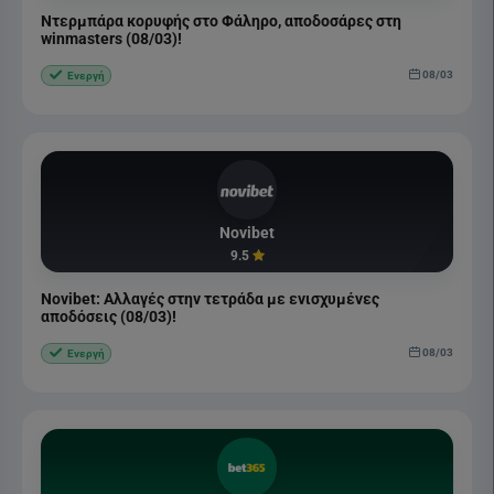
Ντερμπάρα κορυφής στο Φάληρο, αποδοσάρες στη
winmasters (08/03)!
08/03
Ενεργή
Novibet
9.5
Novibet: Αλλαγές στην τετράδα με ενισχυμένες
αποδόσεις (08/03)!
08/03
Ενεργή