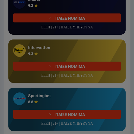
9.3
ΠΑΙΞΕ ΝΟΜΙΜΑ
ΕΕΕΠ | 21+ | ΠΑΙΞΕ ΥΠΕΥΘΥΝΑ
Interwetten
9.3
ΠΑΙΞΕ ΝΟΜΙΜΑ
ΕΕΕΠ | 21+ | ΠΑΙΞΕ ΥΠΕΥΘΥΝΑ
Sportingbet
8.8
ΠΑΙΞΕ ΝΟΜΙΜΑ
ΕΕΕΠ | 21+ | ΠΑΙΞΕ ΥΠΕΥΘΥΝΑ