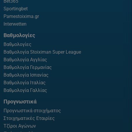
Bet365
Sportingbet
Pamestoixima.gr
Interwetten
Βαθμολογίες
Βαθμολογίες
Βαθμολογία Stoiximan Super League
Βαθμολογία Αγγλίας
Βαθμολογία Γερμανίας
Βαθμολογία Ισπανίας
Βαθμολογία Ιταλίας
Βαθμολογία Γαλλίας
Προγνωστικά
Προγνωστικά στοιχήματος
Στοιχηματικές Εταιρίες
Τζίροι Αγώνων