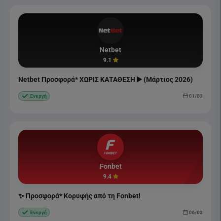
Netbet
9.1
Netbet Προσφορά* ΧΩΡΙΣ ΚΑΤΑΘΕΣΗ ▶️ (Μάρτιος 2026)
01/03
Ενεργή
Fonbet
9.4
✨ Προσφορά* Κορυφής από τη Fonbet!
06/03
Ενεργή