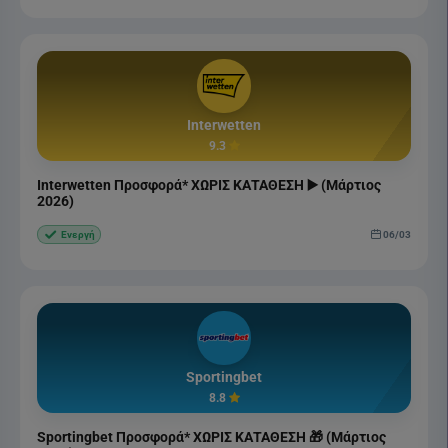
Interwetten
9.3
Interwetten Προσφορά* ΧΩΡΙΣ ΚΑΤΑΘΕΣΗ ▶️ (Μάρτιος
2026)
06/03
Ενεργή
Sportingbet
8.8
Sportingbet Προσφορά* ΧΩΡΙΣ ΚΑΤΑΘΕΣΗ 🎁 (Μάρτιος