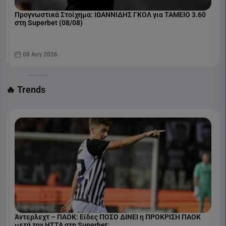
Προγνωστικά Στοίχημα: ΙΩΑΝΝΙΔΗΣ ΓΚΟΛ για ΤΑΜΕΙΟ 3.60
στη Superbet (08/08)
08 Αυγ 2026
🔥 Trends
Άντερλεχτ – ΠΑΟΚ: Είδες ΠΟΣΟ ΔΙΝΕΙ η ΠΡΟΚΡΙΣΗ ΠΑΟΚ
μετά την ΗΤΤΑ στη Superbet;