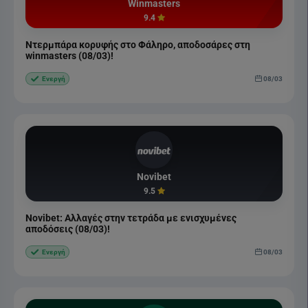
Winmasters
9.4
Ντερμπάρα κορυφής στο Φάληρο, αποδοσάρες στη
winmasters (08/03)!
08/03
Ενεργή
Novibet
9.5
Novibet: Αλλαγές στην τετράδα με ενισχυμένες
αποδόσεις (08/03)!
08/03
Ενεργή