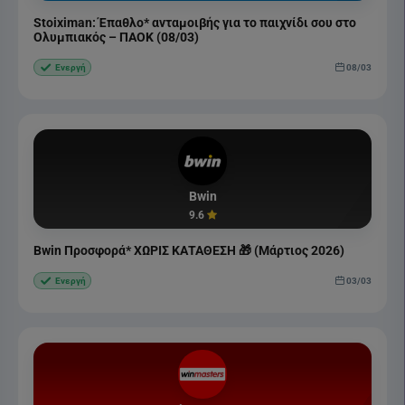
Stoiximan: Έπαθλο* ανταμοιβής για το παιχνίδι σου στο
Ολυμπιακός – ΠΑΟΚ (08/03)
08/03
Ενεργή
Bwin
9.6
Bwin Προσφορά* ΧΩΡΙΣ ΚΑΤΑΘΕΣΗ 🎁 (Μάρτιος 2026)
03/03
Ενεργή