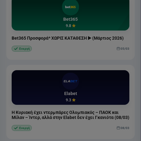
Bet365
9.8
Bet365 Προσφορά* ΧΩΡΙΣ ΚΑΤΑΘΕΣΗ ▶️ (Μάρτιος 2026)
05/03
Ενεργή
Elabet
9.3
Η Κυριακή έχει ντερμπάρες Ολυμπιακός – ΠΑΟΚ και
Μίλαν – Ίντερ, αλλά στην Elabet δεν έχει Γκανιότα (08/03)
08/03
Ενεργή