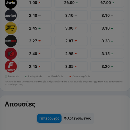
1.00
26.00
67.00
2.40
3.10
3.10
2.45
3.00
3.10
2.27
2.87
3.23
2.40
2.95
3.15
2.45
3.05
3.20
Best odds
Raising Odds
Fixed Odds
Decreasing Odds
* Οι αποδόσεις υπόκεινται σε αλλαγές. Ελέγξτε πάντα ότι είναι σωστές στην στοιχηματική που τοποθετείτε
το στοίχημα σας.
Απουσίες
Γηπεδούχος
Φιλοξενούμενος