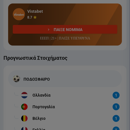
Vistabet
8.7
ΠΑΙΞΕ ΝΟΜΙΜΑ
ΕΕΕΠ | 21+ | ΠΑΙΞΕ ΥΠΕΥΘΥΝΑ
Προγνωστικά Στοιχήματος
ΠΟΔΟΣΦΑΙΡΟ
Ολλανδία
1
Πορτογαλία
1
Βέλγιο
1