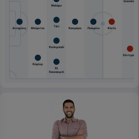
Σεκούλοφ
Μαλάμο
Τάιτ
Ανταμόνις
Μπόρντον
Κασιράγκι
Πεκορίνο
Κόντα
Κουλιμπαλί
Χέντερσον
Κόφλερ
Ελ
Καουακιμπί