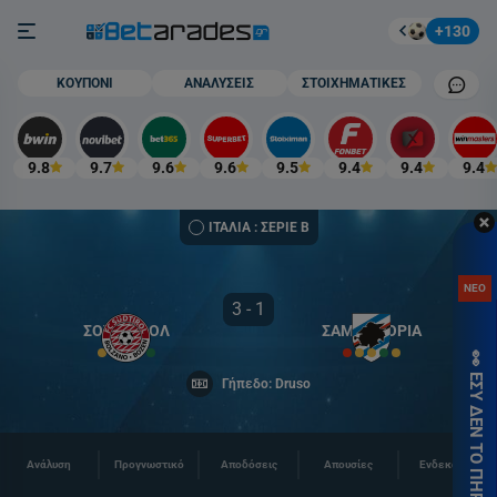
Στοίχημα
Burger button
+130
Mobile champ
ΚΟΥΠΟΝΙ
ΑΝΑΛΥΣΕΙΣ
ΣΤΟΙΧΗΜΑΤΙΚΕΣ
9.8
9.7
9.6
9.6
9.5
9.4
9.4
9.4
ΙΤΑΛΙΑ : ΣΕΡΙΕ B
ΑΝ
ΝΕΟ
ΠΡ
3 - 1
ΓΝΩ
ΣΟΥΝΤΙΡΟΛ
ΣΑΜΠΝΤΟΡΙΑ
👀 ΕΣΥ ΔΕΝ ΤΟ ΠΗΡΕΣ; 🎁
ΧΩΡ
ΚΑ
Γήπεδο: Druso
στη
ΕΓ
Ανάλυση
Προγνωστικό
Αποδόσεις
Απουσίες
Ενδεκάδες
εδώ