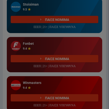
Stoiximan
9.5
ΠΑΙΞΕ ΝΟΜΙΜΑ
ΕΕΕΠ | 21+ | ΠΑΙΞΕ ΥΠΕΥΘΥΝΑ
Fonbet
9.4
ΠΑΙΞΕ ΝΟΜΙΜΑ
ΕΕΕΠ | 21+ | ΠΑΙΞΕ ΥΠΕΥΘΥΝΑ
Winmasters
9.4
ΠΑΙΞΕ ΝΟΜΙΜΑ
ΕΕΕΠ | 21+ | ΠΑΙΞΕ ΥΠΕΥΘΥΝΑ