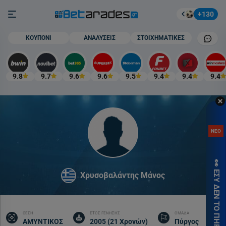
Στοίχημα
Burger button
+130
Mobile champ
ΚΟΥΠΟΝΙ
ΑΝΑΛΥΣΕΙΣ
ΣΤΟΙΧΗΜΑΤΙΚΕΣ
9.8
9.7
9.6
9.6
9.5
9.4
9.4
9.4
ΝΕΟ
ΝΕ
ΠΡ
👀 ΕΣΥ ΔΕΝ ΤΟ ΠΗΡΕΣ; 🎁
ΓΝ
Χρυσοβαλάντης Μάνος
στη
Εγγ
από
ΘΕΣΗ
ΕΤΟΣ ΓΕΝΗΣΗΣ
ΟΜΑΔΑ
ΑΜΥΝΤΙΚΟΣ
2005 (21 Χρονών)
Πύργος
*Ισ