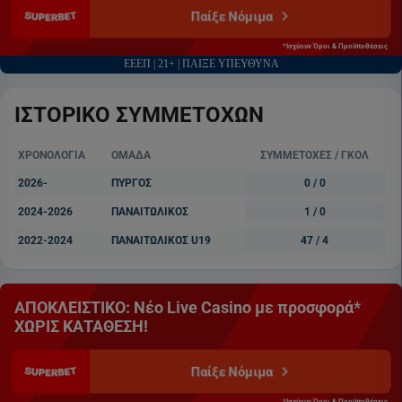
Παίξε Νόμιμα
*Ισχύουν Όροι & Προϋποθέσεις
ΕΕΕΠ | 21+ | ΠΑΙΞΕ ΥΠΕΥΘΥΝΑ
ΙΣΤΟΡΙΚΟ ΣΥΜΜΕΤΟΧΩΝ
ΧΡΟΝΟΛΟΓΙΑ
ΟΜΑΔΑ
ΣΥΜΜΕΤΟΧΕΣ / ΓΚΟΛ
2026-
ΠΥΡΓΟΣ
0 / 0
2024-2026
ΠΑΝΑΙΤΩΛΙΚΟΣ
1 / 0
2022-2024
ΠΑΝΑΙΤΩΛΙΚΟΣ U19
47 / 4
ΑΠΟΚΛΕΙΣΤΙΚΟ: Νέο Live Casino με προσφορά*
ΧΩΡΙΣ ΚΑΤΑΘΕΣΗ!
Παίξε Νόμιμα
*Ισχύουν Όροι & Προϋποθέσεις