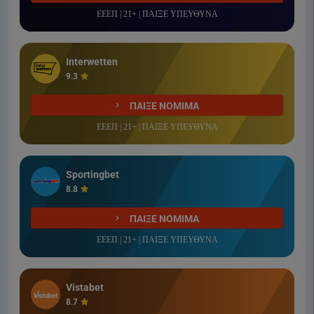
ΕΕΕΠ | 21+ | ΠΑΙΞΕ ΥΠΕΥΘΥΝΑ
Interwetten
9.3
ΠΑΙΞΕ ΝΟΜΙΜΑ
ΕΕΕΠ | 21+ | ΠΑΙΞΕ ΥΠΕΥΘΥΝΑ
Sportingbet
8.8
ΠΑΙΞΕ ΝΟΜΙΜΑ
ΕΕΕΠ | 21+ | ΠΑΙΞΕ ΥΠΕΥΘΥΝΑ
Vistabet
8.7