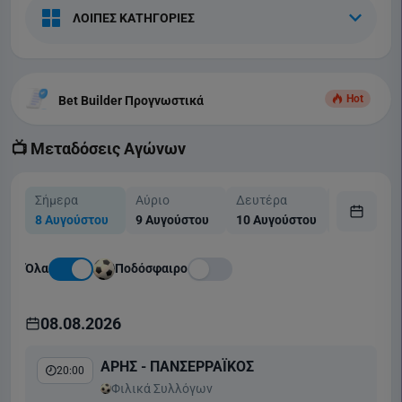
ΛΟΙΠΕΣ ΚΑΤΗΓΟΡΙΕΣ
Hot
Bet Builder Προγνωστικά
📺 Μεταδόσεις Αγώνων
Σήμερα
Αύριο
Δευτέρα
Τρίτη
8 Αυγούστου
9 Αυγούστου
10 Αυγούστου
11 Αυγούσ
Όλα
Ποδόσφαιρο
08.08.2026
ΑΡΗΣ - ΠΑΝΣΕΡΡΑΪΚΟΣ
20:00
Φιλικά Συλλόγων