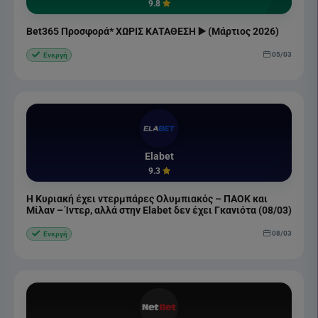
9.8
Bet365 Προσφορά* ΧΩΡΙΣ ΚΑΤΑΘΕΣΗ ▶️ (Μάρτιος 2026)
05/03
Ενεργή
Elabet
9.3
Η Κυριακή έχει ντερμπάρες Ολυμπιακός – ΠΑΟΚ και
Μίλαν – Ίντερ, αλλά στην Elabet δεν έχει Γκανιότα (08/03)
08/03
Ενεργή