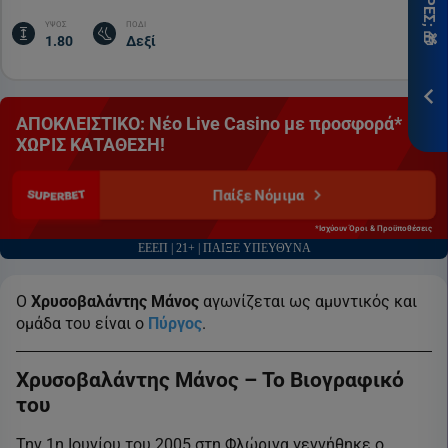
και
ΥΨΟΣ
ΠΟΔΙ
Πρ
1.80
Δεξί
ΕΓΓ
ΑΠΟΚΛΕΙΣΤΙΚΟ: Νέο Live Casino με προσφορά*
ΧΩΡΙΣ ΚΑΤΑΘΕΣΗ!
Παίξε Νόμιμα
*Ισχύουν Όροι & Προϋποθέσεις
ΕΕΕΠ | 21+ | ΠΑΙΞΕ ΥΠΕΥΘΥΝΑ
Ο
Χρυσοβαλάντης Μάνος
αγωνίζεται ως αμυντικός και
ομάδα του είναι ο
Πύργος
.
Χρυσοβαλάντης Μάνος – Το Βιογραφικό
του
Την 1η Ιουνίου του 2005 στη Φλώρινα γεννήθηκε ο