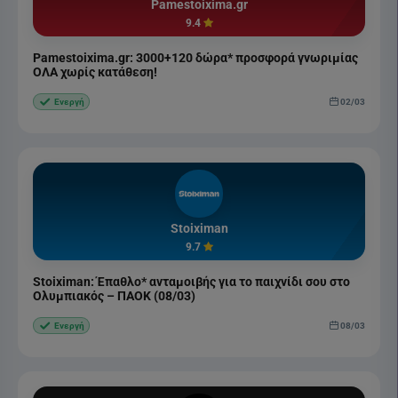
Pamestoixima.gr
9.4
Pamestoixima.gr: 3000+120 δώρα* προσφορά γνωριμίας
ΟΛΑ χωρίς κατάθεση!
02/03
Ενεργή
Stoiximan
9.7
Stoiximan: Έπαθλο* ανταμοιβής για το παιχνίδι σου στο
Ολυμπιακός – ΠΑΟΚ (08/03)
08/03
Ενεργή