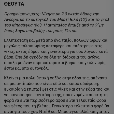
ΘΕΟΥΤΑ
Προηγούμενο ματς: Νίκησε με 2-0 εκτός έδρας την
Ανδόρα, με το αυτογκόλ του Μαρτί Βιλά (12’) και το γκολ
του Μπασίνγκα (66’). Η αντίπαλος έπαιζε από το 9’ με
δέκα, λόγω αποβολής του μπακ, Πέτσα.
Ελλιπέστατη και μετά από ένα ταξίδι πολλών ωρών και
μεγάλης ταλαιπωρίας κατάφερε και επέστρεψε στις
νίκες, εκτός έδρας και γενικότερα για δύο λόγους κατά
βάση. Επειδή σχεδόν σε όλη τη διάρκεια του αγώνα
έπαιξε με έναν περισσότερο και βρήκε και γκολ νωρίς,
έστω και από αυτογκόλ.
Κλείνει μια πολύ θετική σεζόν, στην έδρα της, απέναντι
σε μια αντίπαλο που είναι εδώ και καιρό αδιάφορη,
ευκαιρία να επιστρέψει στις νίκες και στην έδρα της και
να ικανοποιήσει τον κόσμο της, που αναμένεται αυτή τη
φορά να είναι περισσότερο αφού είναι τελευταία φορά
για φέτος που τη βλέπει. Γενικότερα τελευταία φορά θα
είναι για τους χαφ Ντιέθ και Μπασίνγκα αλλά και για τον