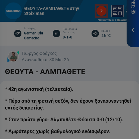
*Ισ
ΘΕΟΥΤΑ-ΑΛΜΠΑΘΕΤΕ στην
&
Stoiximan
Προ
*Ισχύουν Όροι & Προϋποθέσεις
Διαιτητής
Προϊστορία
Καιρός
ΕΓΓ
German Cid
δεκαετίας
26 °C
0-1-0
Camacho
Γιώργος Φράγκος
Ανανεώθηκε:
30 Μάι 26
ΘΕΟΥΤΑ - ΑΛΜΠΑΘΕΤΕ
* 42η αγωνιστική (τελευταία).
* Πέρα από τη φετινή σεζόν, δεν έχουν ξανασυναντηθεί
εντός δεκαετίας.
* Στον πρώτο γύρο: Αλμπαθέτε-Θέουτα 0-0 (12/10).
* Αμφότερες χωρίς βαθμολογικό ενδιαφέρον.