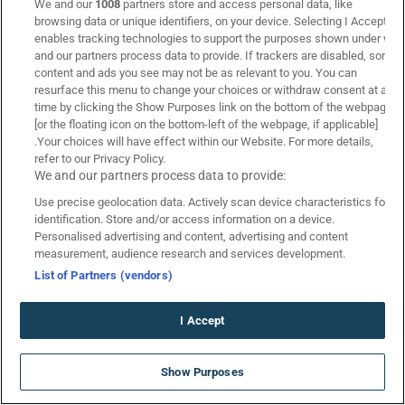
We and our
1008
partners store and access personal data, like
browsing data or unique identifiers, on your device. Selecting I Accept
enables tracking technologies to support the purposes shown under we
and our partners process data to provide. If trackers are disabled, some
Κάνε εγγραφή για να λαμβάνεις
content and ads you see may not be as relevant to you. You can
resurface this menu to change your choices or withdraw consent at any
αναλύσεις/προγνωστικά αγώνων
time by clicking the Show Purposes link on the bottom of the webpage
στοιχήματος!
[or the floating icon on the bottom-left of the webpage, if applicable]
.Your choices will have effect within our Website. For more details,
refer to our Privacy Policy.
We and our partners process data to provide:
Υποβολή
Use precise geolocation data. Actively scan device characteristics for
Είμαι άνω των 21 ετών | Συμφωνώ με τους Όρους &
identification. Store and/or access information on a device.
Προϋποθέσεις*
Personalised advertising and content, advertising and content
measurement, audience research and services development.
List of Partners (vendors)
I Accept
© Copyright 2026 Betarades
ΝΕΑ GIGA ΠΡΟΣΦΟΡΑ* ΓΝΩΡΙΜΙΑΣ
Show Purposes
21+
στην Bwin!
*Ισχύουν Όροι & Προϋποθέσεις