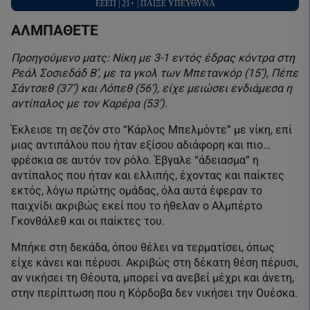
ΕΕΕΠ | 21+ | ΠΑΙΞΕ ΥΠΕΥΘΥΝΑ
ΑΛΜΠΑΘΕΤΕ
Προηγούμενο ματς: Νίκη με 3-1 εντός έδρας κόντρα στη
Ρεάλ Σοσιεδάδ Β’, με τα γκολ των Μπετανκόρ (15’), Πέπε
Σάντσεθ (37’) και Λόπεθ (56’), είχε μειώσει ενδιάμεσα η
αντίπαλος με τον Καρέρα (53’).
Έκλεισε τη σεζόν στο “Κάρλος Μπελμόντε” με νίκη, επί
μιας αντιπάλου που ήταν εξίσου αδιάφορη και πιο…
φρέσκια σε αυτόν τον ρόλο. Έβγαλε “άδειασμα” η
αντίπαλος που ήταν και ελλιπής, έχοντας και παίκτες
εκτός, λόγω πρώτης ομάδας, όλα αυτά έφεραν το
παιχνίδι ακριβώς εκεί που το ήθελαν ο Αλμπέρτο
Γκονθάλεθ και οι παίκτες του.
Μπήκε στη δεκάδα, όπου θέλει να τερματίσει, όπως
είχε κάνει και πέρυσι. Ακριβώς στη δέκατη θέση πέρυσι,
αν νικήσει τη Θέουτα, μπορεί να ανεβεί μέχρι και άνετη,
στην περίπτωση που η Κόρδοβα δεν νικήσει την Ουέσκα.