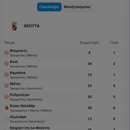
Γηπεδούχος
Φιλοξενούμενος
ΘΕΟΥΤΑ
Όνομα
Συμμετοχές
Γκολ
Ντομένετς
8
1
Τραυματίας
( Μέσος)
Κονέ
34
2
Τραυματίας
( Μέσος)
Καμπάνια
12
1
Τραυματίας
( Μέσος)
Μάτος
33
4
Τραυματίας
( Αμυντικός)
Ρεδρουέγιο
20
0
Τραυματίας
( Αμυντικός)
Κούκι Θαλαθάρ
38
6
Τιμωρημένος / Κάρτες
( Μέσος)
Αλμενάρα
13
0
Γενικά Εκτός
( Αμυντικός)
Κόνραντ ντε λα Φουέντε
35
3