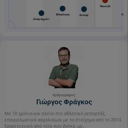
Μουνιόθ
Μπασίνγκα
Πατσ
Ανουάρ
Αϊσάρ Αχμέντ
Αρθρογράφος:
Γιώργος Φράγκος
Με 10 χρόνια και πλέον στο αθλητικό ρεπορτάζ,
επαγγελματικά ασχολούμαι με το στοίχημα από το 2014.
Ερασιτεχνικά από τότε που βγήκε, με…