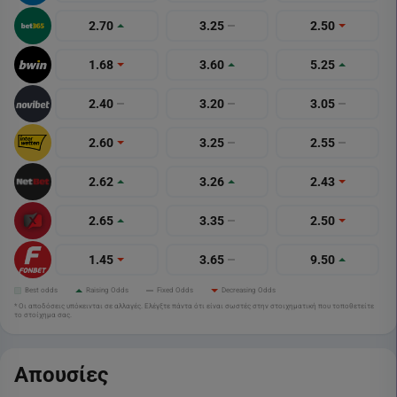
2.70
3.25
2.50
1.68
3.60
5.25
2.40
3.20
3.05
2.60
3.25
2.55
2.62
3.26
2.43
2.65
3.35
2.50
1.45
3.65
9.50
Best odds
Raising Odds
Fixed Odds
Decreasing Odds
* Οι αποδόσεις υπόκεινται σε αλλαγές. Ελέγξτε πάντα ότι είναι σωστές στην στοιχηματική που τοποθετείτε
το στοίχημα σας.
Απουσίες